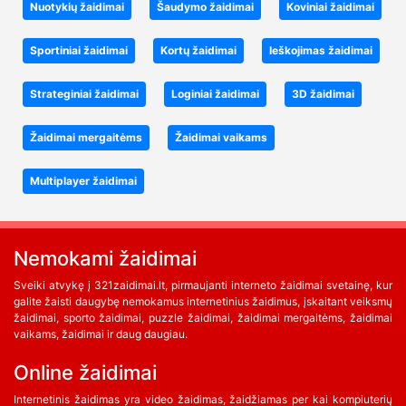
Nuotykių žaidimai
Šaudymo žaidimai
Koviniai žaidimai
Sportiniai žaidimai
Kortų žaidimai
Ieškojimas žaidimai
Strateginiai žaidimai
Loginiai žaidimai
3D žaidimai
Žaidimai mergaitėms
Žaidimai vaikams
Multiplayer žaidimai
Nemokami žaidimai
Sveiki atvykę į 321zaidimai.lt, pirmaujanti interneto žaidimai svetainę, kur
galite žaisti daugybę nemokamus internetinius žaidimus, įskaitant veiksmų
žaidimai, sporto žaidimai, puzzle žaidimai, žaidimai mergaitėms, žaidimai
vaikams, žaidimai ir daug daugiau.
Online žaidimai
Internetinis žaidimas yra video žaidimas, žaidžiamas per kai kompiuterių