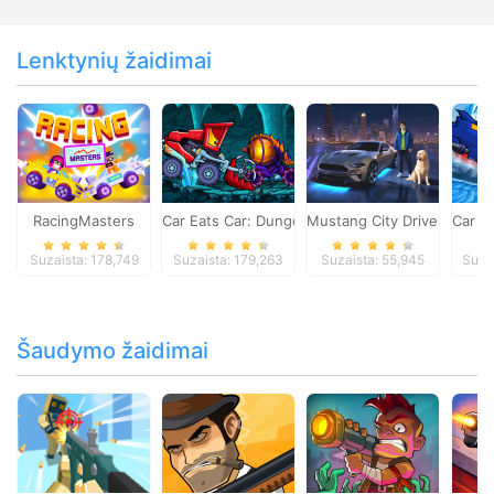
Lenktynių žaidimai
RacingMasters
Car Eats Car: Dungeon Adventure
Mustang City Driver
Car E
Suzaista: 178,749
Suzaista: 179,263
Suzaista: 55,945
Suza
Šaudymo žaidimai