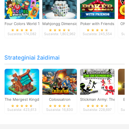
Four Colors World Tour
Mahjongg Dimensions
Poker with Friends
ONO
Suzaista: 174,082
Suzaista: 1,802,962
Suzaista: 245,554
Suza
Strateginiai žaidimai
The Mergest Kingdom
Colossatron
Stickman Army: The Defen
Bl
Suzaista: 423,613
Suzaista: 16,830
Suzaista: 228,697
Suza