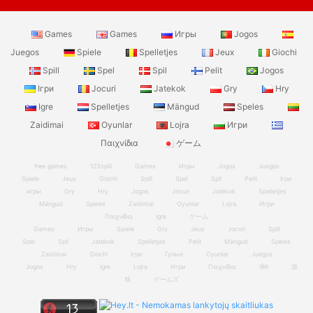
Games
Games
Игры
Jogos
Juegos
Spiele
Spelletjes
Jeux
Giochi
Spill
Spel
Spil
Pelit
Jogos
Ігри
Jocuri
Jatekok
Gry
Hry
Igre
Spelletjes
Mängud
Speles
Zaidimai
Oyunlar
Lojra
Игри
Παιχνίδια
ゲーム
free games
123spill
Games
Игры
Jogos
Juegos
Spiele
Jeux
Giochi
Spill
Spel
Spil
Pelit
Ігри
игры
Gry
Hry
Jogos
Jocuri
Jatekok
Spelletjes
Mängud
Speles
Zaidimai
Oyunlar
Lojra
Игри
Παιχνίδια
Igre
ゲーム
Games
Игры
Spiele
Gry
Jeux
Jocuri
Spill
Spel
Spil
Jatekok
Spelletjes
Pelit
Mängud
Speles
Zaidimai
Giochi
Ігри
Гульні
Oyunlar
Juegos
Jogos
Hry
Igre
Lojra
Игри
Παιχνίδια
खेल
游
戏
ゲームズ