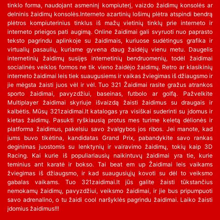
tinklo forma, naudojant asmeninį kompiuterį, vaizdo žaidimų konsolės ar
delninis žaidimų konsolės.Interneto azartinių lošimų plėtra atspindi bendrą
plėtros kompiuterinius tinklus iš mažų vietinių tinklų prie interneto ir
interneto prieigos pati augimą. Online žaidimai gali svyruoti nuo paprasto
teksto pagrindu aplinkoje su žaidimais, kuriuose sudėtingus grafika ir
virtualių pasaulių, kuriame gyvena daug žaidėjų vienu metu. Daugelis
internetinių žaidimų susijęs internetinių bendruomenių, todėl žaidimai
socialinės veiklos formos ne tik vieno žaidėjo žaidimų. Retro ar klasikinių
interneto žaidimai leis tiek suaugusiems ir vaikas žviegimas iš džiaugsmo ir
jie mėgsta žaisti juos vėl ir vėl. Tuo 321 Žaidimai rasite gražus atrankos
sporto žaidimai, pavyzdžiui, baseinas, futbolo ar golfą. Pažvelkite
Multiplayer žaidimai skyriuje išvaizdą žaisti žaidimus su draugais ir
kalbėtis. Mūsų 321zaidimai.lt katalogas yra visiškai suderinti su įdomus ir
kietas žaidimų. Pasukti ryškiausią protus mes turime keletą dėlionės ir
platforma žaidimus, pakelsiu savo žvalgybos jos ribos. Jei manote, kad
jums buvo tikėtina, kandidatas Grand Prix, pabandykite savo rankas
deginimas juostomis su lenktynių ir vairavimo žaidimų, tokių kaip 3D
Racing. Kai kurie iš populiariausių naikintuvų žaidimai yra tie, kurie
teminius ant karatė ir bokso. Tai beat em up Žaidimai leis vaikams
žviegimas iš džiaugsmo, ir kad suaugusiųjų kovoti su dėl to veiksmo
gabalas vaikams. Tuo 321zaidimai.lt jūs galite žaisti tūkstančius
nemokamų žaidimų, pavyzdžiui, veiksmo žaidimai, ir jie bus pripumpuoti
savo adrenalino, o tu žaidi cool naršyklės pagrindu žaidimai. Laiko žaisti
įdomius žaidimus!!!