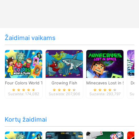
Žaidimai vaikams
Four Colors World Tour
Growing Fish
Minecaves Lost in Space
Dol
Suzaista: 174,082
Suzaista: 207,906
Suzaista: 293,797
Suza
Kortų žaidimai