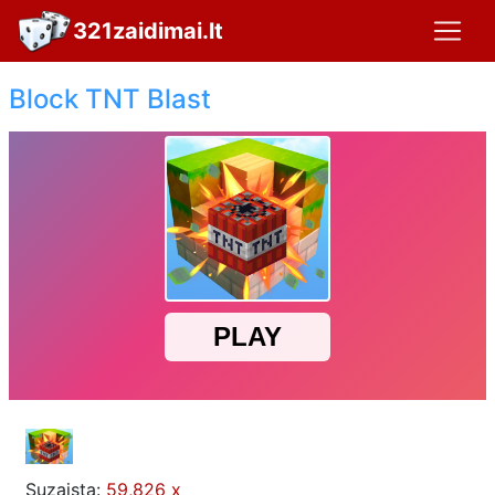
321zaidimai.lt
Block TNT Blast
Suzaista:
59,826 x