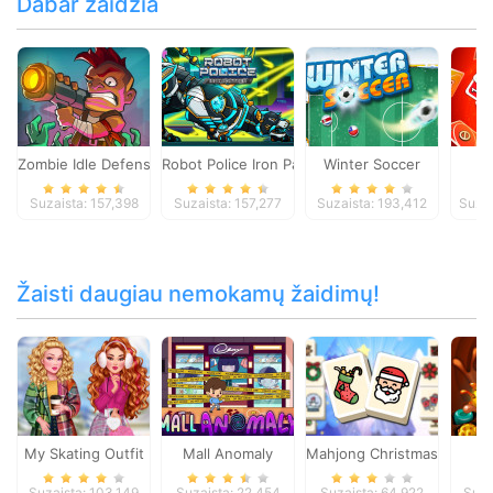
Dabar žaidžia
Zombie Idle Defense Online
Robot Police Iron Panther
Winter Soccer
Suzaista: 157,398
Suzaista: 157,277
Suzaista: 193,412
Suzai
Žaisti daugiau nemokamų žaidimų!
My Skating Outfit
Mall Anomaly
Mahjong Christmas Holida
Ta
Suzaista: 103,149
Suzaista: 22,454
Suzaista: 64,922
Suza