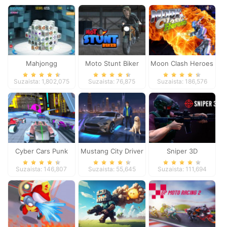
Mahjongg
Moto Stunt Biker
Moon Clash Heroes
Dimensions
Suzaista: 1,802,075
Suzaista: 76,875
Suzaista: 186,576
Cyber Cars Punk
Mustang City Driver
Sniper 3D
Racing
Suzaista: 146,807
Suzaista: 55,645
Suzaista: 111,694