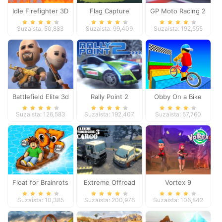
Idle Firefighter 3D
Flag Capture
GP Moto Racing 2
Suzaista: 50,883
Suzaista: 99,409
Suzaista: 192,555
Battlefield Elite 3d
Rally Point 2
Obby On a Bike
Suzaista: 126,583
Suzaista: 192,407
Suzaista: 57,760
Float for Brainrots
Extreme Offroad
Vortex 9
Cars 3: Cargo
Suzaista: 10,385
Suzaista: 200,976
Suzaista: 106,842