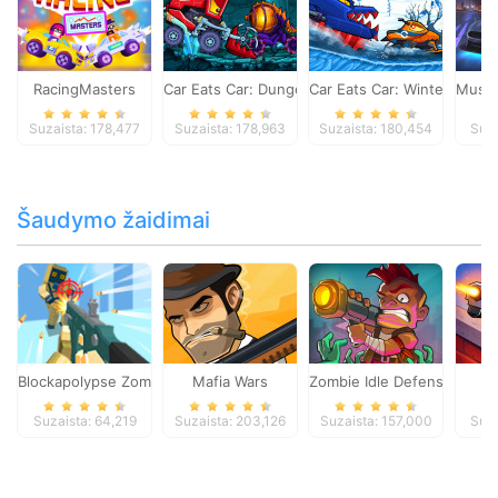
RacingMasters
Car Eats Car: Dungeon Adventure
Car Eats Car: Winter Adve
Musta
Suzaista: 178,477
Suzaista: 178,963
Suzaista: 180,454
Suza
Šaudymo žaidimai
Blockapolypse Zombie Shooter
Mafia Wars
Zombie Idle Defense Onlin
St
Suzaista: 64,219
Suzaista: 203,126
Suzaista: 157,000
Suza