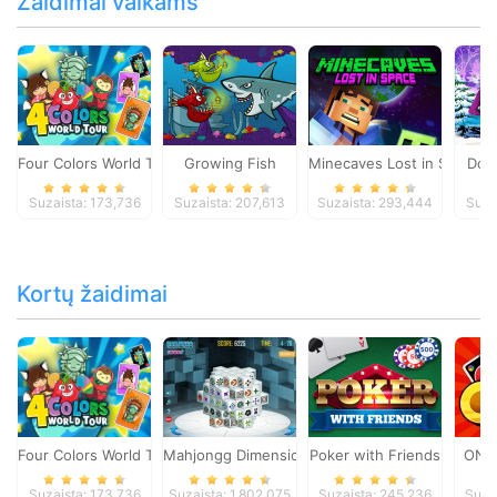
Žaidimai vaikams
Four Colors World Tour
Growing Fish
Minecaves Lost in Space
Dol
Suzaista: 173,736
Suzaista: 207,613
Suzaista: 293,444
Suza
Kortų žaidimai
Four Colors World Tour
Mahjongg Dimensions
Poker with Friends
ONO
Suzaista: 173,736
Suzaista: 1,802,075
Suzaista: 245,236
Suza