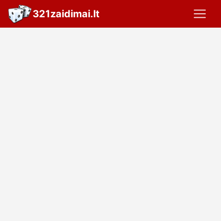
321zaidimai.lt