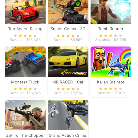
Top Speed Racing
Sniper Combat 3D
Tomb Runner
3D
Suzaista: 165,436
Suzaista: 85,597
Suzaista: 193,799
Monster Truck
MR RACER - Car
Italian Brainrot
Extreme Racing
Racing
Survive Parkour
Suzaista: 153,246
Suzaista: 73,514
Suzaista: 37,109
Get To The Chopper
Grand Action Crime: