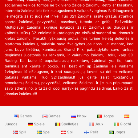
socialinės veiklos formos ne tik vieno žaidėjo žaidimų. Retro ar klasikinių
interneto žaidimai leis tiek suaugusiems ir vaikas žviegimas iš džiaugsmo ir
jie mėgsta žaisti juos vėl ir vėl. Tuo 321 Žaidimai rasite gražus atrankos
sporto žaidimai, pavyzdžiui, baseinas, futbolo ar golfą. Pažvelkite
Multiplayer žaidimai skyriuje išvaizdą žaisti žaidimus su draugais ir
kalbėtis. Mūsų 321zaidimai.lt katalogas yra visiškai suderinti su įdomus ir
kietas žaidimų. Pasukti ryškiausią protus mes turime keletą dėlionės ir
platforma žaidimus, pakelsiu savo žvalgybos jos ribos. Jei manote, kad
jums buvo tikėtina, kandidatas Grand Prix, pabandykite savo rankas
deginimas juostomis su lenktynių ir vairavimo žaidimų, tokių kaip 3D
Racing. Kai kurie iš populiariausių naikintuvų žaidimai yra tie, kurie
teminius ant karatė ir bokso. Tai beat em up Žaidimai leis vaikams
žviegimas iš džiaugsmo, ir kad suaugusiųjų kovoti su dėl to veiksmo
gabalas vaikams. Tuo 321zaidimai.lt jūs galite žaisti tūkstančius
nemokamų žaidimų, pavyzdžiui, veiksmo žaidimai, ir jie bus pripumpuoti
savo adrenalino, o tu žaidi cool naršyklės pagrindu žaidimai. Laiko žaisti
įdomius žaidimus!!!
Games
Games
Игры
Jogos
Juegos
Spiele
Spelletjes
Jeux
Giochi
Spill
Spel
Spil
Pelit
Jogos