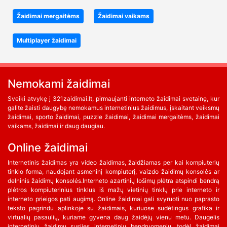
Žaidimai mergaitėms
Žaidimai vaikams
Multiplayer žaidimai
Nemokami žaidimai
Sveiki atvykę į 321zaidimai.lt, pirmaujanti interneto žaidimai svetainę, kur
galite žaisti daugybę nemokamus internetinius žaidimus, įskaitant veiksmų
žaidimai, sporto žaidimai, puzzle žaidimai, žaidimai mergaitėms, žaidimai
vaikams, žaidimai ir daug daugiau.
Online žaidimai
Internetinis žaidimas yra video žaidimas, žaidžiamas per kai kompiuterių
tinklo forma, naudojant asmeninį kompiuterį, vaizdo žaidimų konsolės ar
delninis žaidimų konsolės.Interneto azartinių lošimų plėtra atspindi bendrą
plėtros kompiuterinius tinklus iš mažų vietinių tinklų prie interneto ir
interneto prieigos pati augimą. Online žaidimai gali svyruoti nuo paprasto
teksto pagrindu aplinkoje su žaidimais, kuriuose sudėtingus grafika ir
virtualių pasaulių, kuriame gyvena daug žaidėjų vienu metu. Daugelis
internetinių žaidimų susijęs internetinių bendruomenių, todėl žaidimai