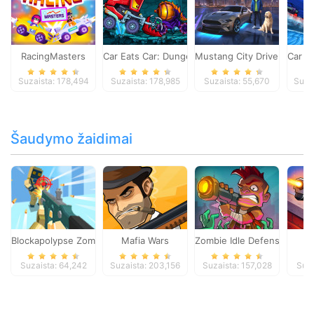
RacingMasters
Car Eats Car: Dungeon Adventure
Mustang City Driver
Car E
Suzaista: 178,494
Suzaista: 178,985
Suzaista: 55,670
Suza
Šaudymo žaidimai
Blockapolypse Zombie Shooter
Mafia Wars
Zombie Idle Defense Onlin
St
Suzaista: 64,242
Suzaista: 203,156
Suzaista: 157,028
Suza