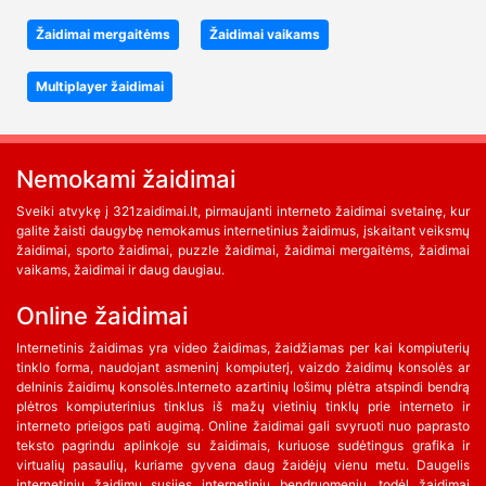
Žaidimai mergaitėms
Žaidimai vaikams
Multiplayer žaidimai
Nemokami žaidimai
Sveiki atvykę į 321zaidimai.lt, pirmaujanti interneto žaidimai svetainę, kur
galite žaisti daugybę nemokamus internetinius žaidimus, įskaitant veiksmų
žaidimai, sporto žaidimai, puzzle žaidimai, žaidimai mergaitėms, žaidimai
vaikams, žaidimai ir daug daugiau.
Online žaidimai
Internetinis žaidimas yra video žaidimas, žaidžiamas per kai kompiuterių
tinklo forma, naudojant asmeninį kompiuterį, vaizdo žaidimų konsolės ar
delninis žaidimų konsolės.Interneto azartinių lošimų plėtra atspindi bendrą
plėtros kompiuterinius tinklus iš mažų vietinių tinklų prie interneto ir
interneto prieigos pati augimą. Online žaidimai gali svyruoti nuo paprasto
teksto pagrindu aplinkoje su žaidimais, kuriuose sudėtingus grafika ir
virtualių pasaulių, kuriame gyvena daug žaidėjų vienu metu. Daugelis
internetinių žaidimų susijęs internetinių bendruomenių, todėl žaidimai