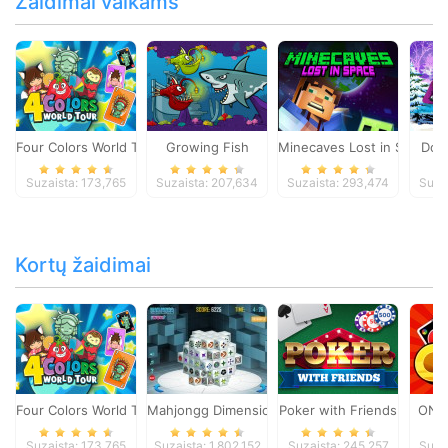
Žaidimai vaikams
Four Colors World Tour
Growing Fish
Minecaves Lost in Space
Dol
Suzaista: 173,765
Suzaista: 207,634
Suzaista: 293,474
Suza
Kortų žaidimai
Four Colors World Tour
Mahjongg Dimensions
Poker with Friends
ONO
Suzaista: 173,765
Suzaista: 1,802,152
Suzaista: 245,257
Suza