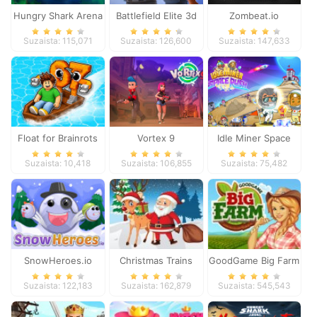
Hungry Shark Arena
Battlefield Elite 3d
Zombeat.io
Suzaista: 115,071
Suzaista: 126,600
Suzaista: 147,633
Float for Brainrots
Vortex 9
Idle Miner Space
Rush
Suzaista: 10,418
Suzaista: 106,855
Suzaista: 75,482
SnowHeroes.io
Christmas Trains
GoodGame Big Farm
Suzaista: 122,183
Suzaista: 162,879
Suzaista: 545,543