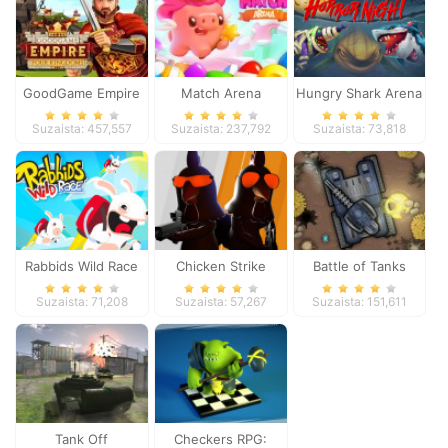
GoodGame Empire
Match Arena
Hungry Shark Arena
Horror Night
Suzaista: 457,557
Suzaista: 237,792
Suzaista: 73,818
Rabbids Wild Race
Chicken Strike
Battle of Tanks
Suzaista: 71,208
Suzaista: 57,267
Suzaista: 151,611
Tank Off
Checkers RPG: