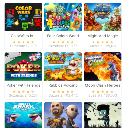
ColorWars.io -
Four Colors World
Might And Magic
Conquest Game
Tour
Armies
Suzaista: 12,235
Suzaista: 173,765
Suzaista: 129,184
Poker with Friends
Rabbids Volcano
Moon Clash Heroes
Panic
Suzaista: 245,257
Suzaista: 102,442
Suzaista: 186,603