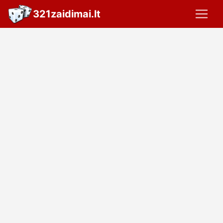
321zaidimai.lt