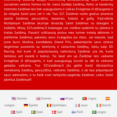
socialinės veiklos formos ne tik vieno žaidėjo žaidimų. Retro ar klasikinių
interneto žaidimai leis tiek suaugusiems ir vaikas žviegimas iš džiaugsmo ir
jie mėgsta žaisti juos vėl ir vėl. Tuo 321 Žaidimai rasite gražus atrankos
sporto žaidimai, pavyzdžiui, baseinas, futbolo ar golfą. Pažvelkite
Multiplayer žaidimai skyriuje išvaizdą žaisti žaidimus su draugais ir
kalbėtis. Mūsų 321zaidimai.lt katalogas yra visiškai suderinti su įdomus ir
kietas žaidimų. Pasukti ryškiausią protus mes turime keletą dėlionės ir
platforma žaidimus, pakelsiu savo žvalgybos jos ribos. Jei manote, kad
jums buvo tikėtina, kandidatas Grand Prix, pabandykite savo rankas
deginimas juostomis su lenktynių ir vairavimo žaidimų, tokių kaip 3D
Racing. Kai kurie iš populiariausių naikintuvų žaidimai yra tie, kurie
teminius ant karatė ir bokso. Tai beat em up Žaidimai leis vaikams
žviegimas iš džiaugsmo, ir kad suaugusiųjų kovoti su dėl to veiksmo
gabalas vaikams. Tuo 321zaidimai.lt jūs galite žaisti tūkstančius
nemokamų žaidimų, pavyzdžiui, veiksmo žaidimai, ir jie bus pripumpuoti
savo adrenalino, o tu žaidi cool naršyklės pagrindu žaidimai. Laiko žaisti
įdomius žaidimus!!!
Games
Games
Игры
Jogos
Juegos
Spiele
Spelletjes
Jeux
Giochi
Spill
Spel
Spil
Pelit
Jogos