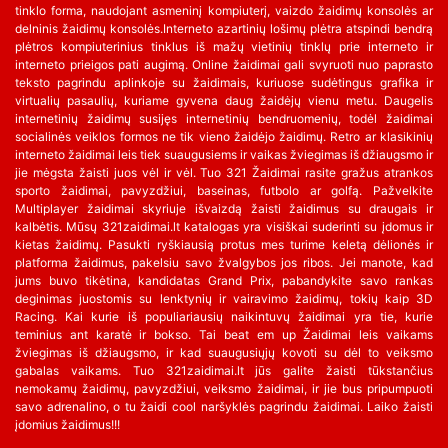
tinklo forma, naudojant asmeninį kompiuterį, vaizdo žaidimų konsolės ar
delninis žaidimų konsolės.Interneto azartinių lošimų plėtra atspindi bendrą
plėtros kompiuterinius tinklus iš mažų vietinių tinklų prie interneto ir
interneto prieigos pati augimą. Online žaidimai gali svyruoti nuo paprasto
teksto pagrindu aplinkoje su žaidimais, kuriuose sudėtingus grafika ir
virtualių pasaulių, kuriame gyvena daug žaidėjų vienu metu. Daugelis
internetinių žaidimų susijęs internetinių bendruomenių, todėl žaidimai
socialinės veiklos formos ne tik vieno žaidėjo žaidimų. Retro ar klasikinių
interneto žaidimai leis tiek suaugusiems ir vaikas žviegimas iš džiaugsmo ir
jie mėgsta žaisti juos vėl ir vėl. Tuo 321 Žaidimai rasite gražus atrankos
sporto žaidimai, pavyzdžiui, baseinas, futbolo ar golfą. Pažvelkite
Multiplayer žaidimai skyriuje išvaizdą žaisti žaidimus su draugais ir
kalbėtis. Mūsų 321zaidimai.lt katalogas yra visiškai suderinti su įdomus ir
kietas žaidimų. Pasukti ryškiausią protus mes turime keletą dėlionės ir
platforma žaidimus, pakelsiu savo žvalgybos jos ribos. Jei manote, kad
jums buvo tikėtina, kandidatas Grand Prix, pabandykite savo rankas
deginimas juostomis su lenktynių ir vairavimo žaidimų, tokių kaip 3D
Racing. Kai kurie iš populiariausių naikintuvų žaidimai yra tie, kurie
teminius ant karatė ir bokso. Tai beat em up Žaidimai leis vaikams
žviegimas iš džiaugsmo, ir kad suaugusiųjų kovoti su dėl to veiksmo
gabalas vaikams. Tuo 321zaidimai.lt jūs galite žaisti tūkstančius
nemokamų žaidimų, pavyzdžiui, veiksmo žaidimai, ir jie bus pripumpuoti
savo adrenalino, o tu žaidi cool naršyklės pagrindu žaidimai. Laiko žaisti
įdomius žaidimus!!!