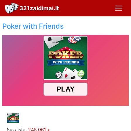
321zaidimai.lt
Poker with Friends
Suzaista:
245,061 x