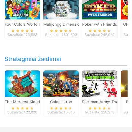
Four Colors World Tour
Mahjongg Dimensions
Poker with Friends
ONO
Suzaista: 173,583
Suzaista: 1,801,603
Suzaista: 245,062
Suza
Strateginiai žaidimai
The Mergest Kingdom
Colossatron
Stickman Army: The Defen
Bl
Suzaista: 422,820
Suzaista: 16,316
Suzaista: 228,278
Suza