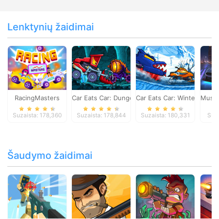
Lenktynių žaidimai
RacingMasters
Car Eats Car: Dungeon Adventure
Car Eats Car: Winter Adve
Musta
Suzaista: 178,360
Suzaista: 178,844
Suzaista: 180,331
Suza
Šaudymo žaidimai