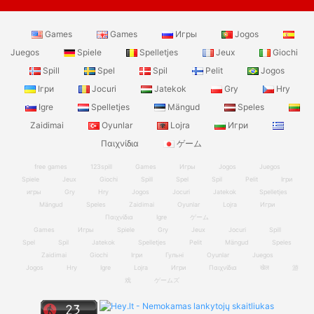
Games
Games
Игры
Jogos
Juegos
Spiele
Spelletjes
Jeux
Giochi
Spill
Spel
Spil
Pelit
Jogos
Ігри
Jocuri
Jatekok
Gry
Hry
Igre
Spelletjes
Mängud
Speles
Zaidimai
Oyunlar
Lojra
Игри
Παιχνίδια
ゲーム
free games
123spill
Games
Игры
Jogos
Juegos
Spiele
Jeux
Giochi
Spill
Spel
Spil
Pelit
Ігри
игры
Gry
Hry
Jogos
Jocuri
Jatekok
Spelletjes
Mängud
Speles
Zaidimai
Oyunlar
Lojra
Игри
Παιχνίδια
Igre
ゲーム
Games
Игры
Spiele
Gry
Jeux
Jocuri
Spill
Spel
Spil
Jatekok
Spelletjes
Pelit
Mängud
Speles
Zaidimai
Giochi
Ігри
Гульні
Oyunlar
Juegos
Jogos
Hry
Igre
Lojra
Игри
Παιχνίδια
खेल
游
戏
ゲームズ