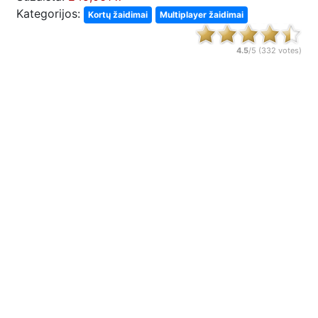
Kategorijos:
Kortų žaidimai
Multiplayer žaidimai
4.5
/5 (
332
votes)