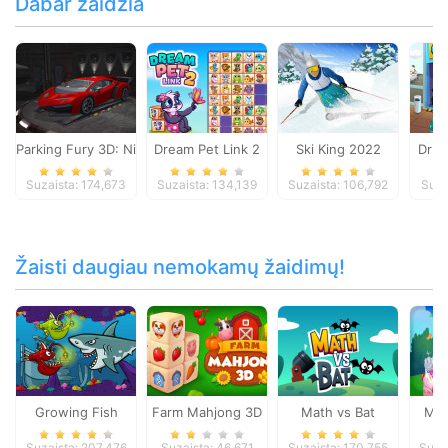
Dabar žaidžia
Parking Fury 3D: Night Thief
Dream Pet Link 2
Ski King 2022
Dr P
Suzaista: 174,673
Suzaista: 134,139
Suzaista: 106,792
Suza
Žaisti daugiau nemokamų žaidimų!
Growing Fish
Farm Mahjong 3D
Math vs Bat
Mer
Suzaista: 207,476
Suzaista: 46,671
Suzaista: 170,755
Suza