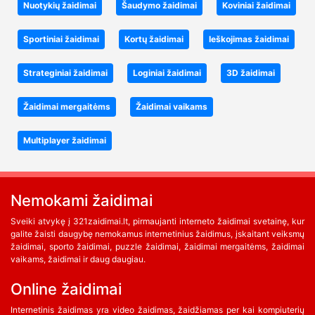
Nuotykių žaidimai
Šaudymo žaidimai
Koviniai žaidimai
Sportiniai žaidimai
Kortų žaidimai
Ieškojimas žaidimai
Strateginiai žaidimai
Loginiai žaidimai
3D žaidimai
Žaidimai mergaitėms
Žaidimai vaikams
Multiplayer žaidimai
Nemokami žaidimai
Sveiki atvykę į 321zaidimai.lt, pirmaujanti interneto žaidimai svetainę, kur
galite žaisti daugybę nemokamus internetinius žaidimus, įskaitant veiksmų
žaidimai, sporto žaidimai, puzzle žaidimai, žaidimai mergaitėms, žaidimai
vaikams, žaidimai ir daug daugiau.
Online žaidimai
Internetinis žaidimas yra video žaidimas, žaidžiamas per kai kompiuterių