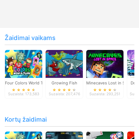
Žaidimai vaikams
Four Colors World Tour
Growing Fish
Minecaves Lost in Space
Dol
Suzaista: 173,583
Suzaista: 207,476
Suzaista: 293,251
Suza
Kortų žaidimai