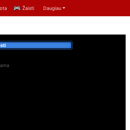
uota
Žaisti
Daugiau
sti
lama