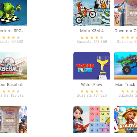
eckers RPG:
Moto X3M 4
Governor O
ne PvP Battle
Winter
2
aista: 66,892
Suzaista: 178,356
Suzaista: 
per Baseball
Water Flow
Mad Truck 
aista: 188,512
Suzaista: 131,820
Suzaista: 