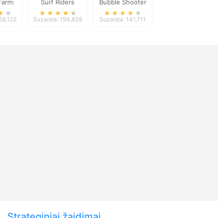
 Farm:
Surf Riders
Bubble Shooter
ns
Galaxy Defense
58,122
Suzaista: 194,838
Suzaista: 141,711
Strateginiai žaidimai