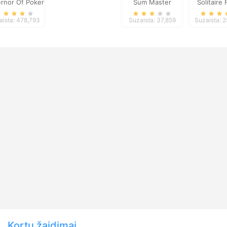
rnor Of Poker
Sum Master
Solitaire
2
Seaso
aista: 478,793
Suzaista: 37,859
Suzaista: 2
Kortų žaidimai