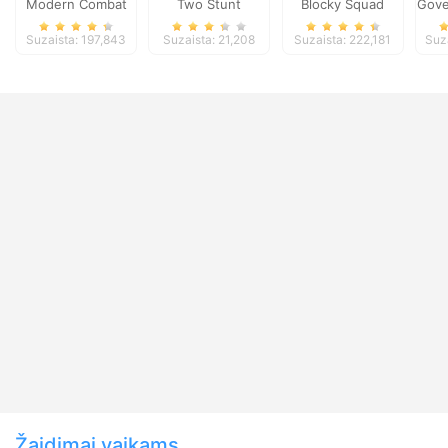
Modern Combat
Two Stunt
Blocky Squad
Gove
Defense
Supercars
Suzaista: 197,843
Suzaista: 21,208
Suzaista: 222,181
Suz
Žaidimai vaikams