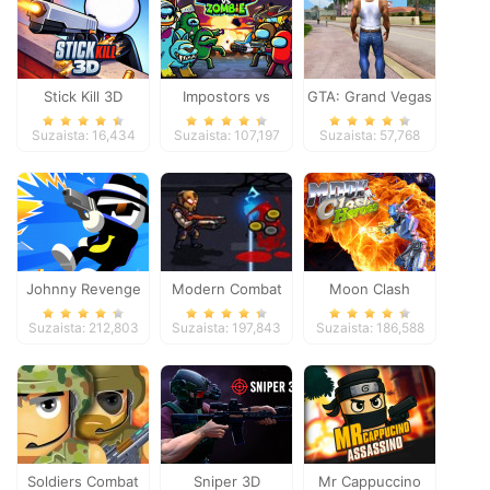
Stick Kill 3D
Impostors vs
GTA: Grand Vegas
Zombies: Survival
Crime
Suzaista: 16,434
Suzaista: 107,197
Suzaista: 57,768
Johnny Revenge
Modern Combat
Moon Clash
Defense
Heroes
Suzaista: 212,803
Suzaista: 197,843
Suzaista: 186,588
Soldiers Combat
Sniper 3D
Mr Cappuccino