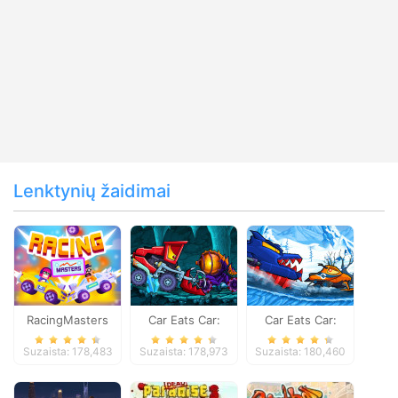
Lenktynių žaidimai
RacingMasters
Car Eats Car:
Car Eats Car:
Dungeon
Winter Adventure
Suzaista: 178,483
Suzaista: 178,973
Suzaista: 180,460
Adventure