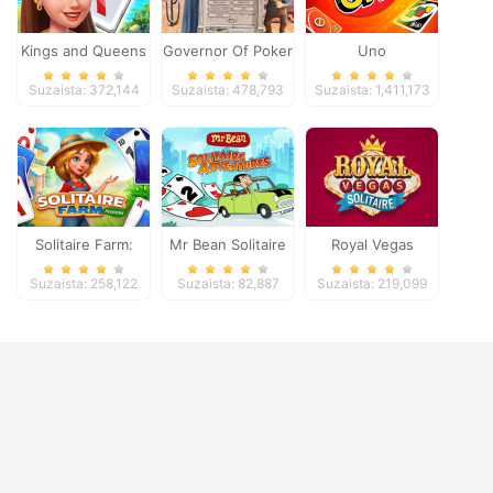
Kings and Queens
Governor Of Poker
Uno
Solitaire Tripeaks
2
Suzaista: 372,144
Suzaista: 478,793
Suzaista: 1,411,173
Solitaire Farm:
Mr Bean Solitaire
Royal Vegas
Seasons
Adventures
Solitaire
Suzaista: 258,122
Suzaista: 82,887
Suzaista: 219,099