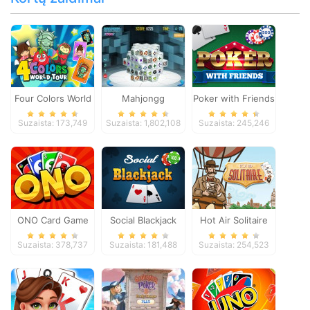
Four Colors World
Mahjongg
Poker with Friends
Tour
Dimensions
Suzaista: 173,749
Suzaista: 1,802,108
Suzaista: 245,246
ONO Card Game
Social Blackjack
Hot Air Solitaire
Suzaista: 378,737
Suzaista: 181,488
Suzaista: 254,523