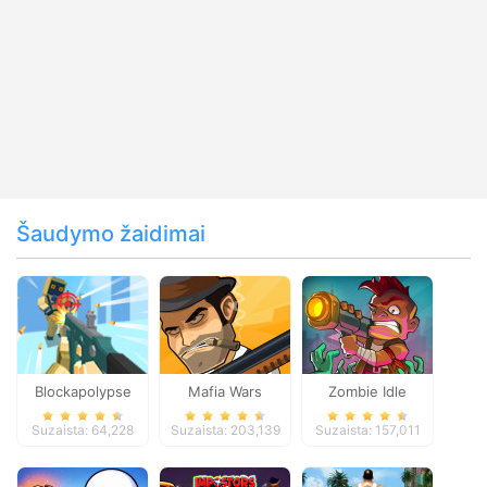
Šaudymo žaidimai
Blockapolypse
Mafia Wars
Zombie Idle
Zombie Shooter
Defense Online
Suzaista: 64,228
Suzaista: 203,139
Suzaista: 157,011