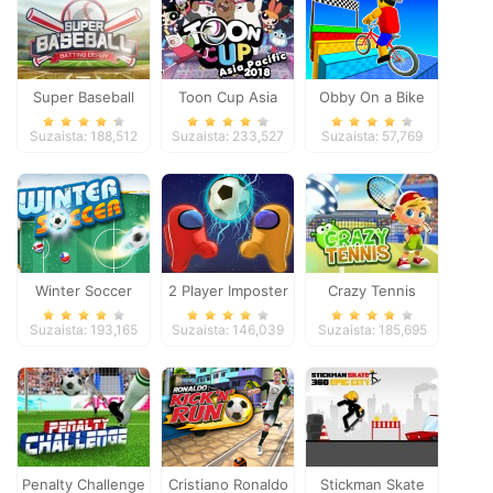
Super Baseball
Toon Cup Asia
Obby On a Bike
Pacific 2018
Suzaista: 188,512
Suzaista: 233,527
Suzaista: 57,769
Winter Soccer
2 Player Imposter
Crazy Tennis
Soccer
Suzaista: 193,165
Suzaista: 146,039
Suzaista: 185,695
Penalty Challenge
Cristiano Ronaldo
Stickman Skate