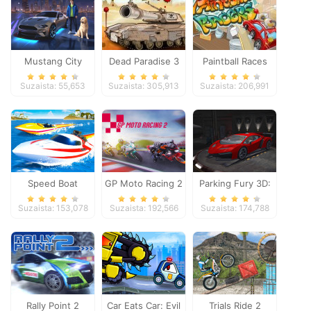
Mustang City
Dead Paradise 3
Paintball Races
Driver
Suzaista: 55,653
Suzaista: 305,913
Suzaista: 206,991
Speed Boat
GP Moto Racing 2
Parking Fury 3D:
Extreme Racing
Night Thief
Suzaista: 153,078
Suzaista: 192,566
Suzaista: 174,788
Rally Point 2
Car Eats Car: Evil
Trials Ride 2