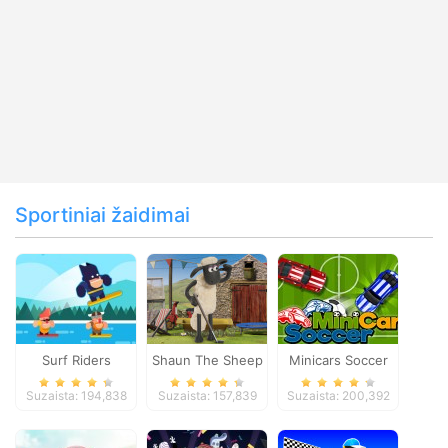
Sportiniai žaidimai
Surf Riders
Shaun The Sheep
Minicars Soccer
Baahmy Golf
Suzaista: 194,838
Suzaista: 157,839
Suzaista: 200,392