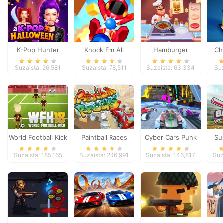
K-Pop Hunter
Knock Em All
Hamburger
Ch
Halloween Fashion
Cooking Mania
Onli
Suzaista: 26,581
Suzaista: 78,511
Suzaista: 63,334
Suz
World Football Kick
Paintball Races
Cyber Cars Punk
Su
2018
Racing
Suzaista: 185,165
Suzaista: 206,991
Suzaista: 146,817
Suz