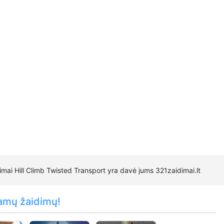
dimai Hill Climb Twisted Transport yra davė jums 321zaidimai.lt
amų žaidimų!