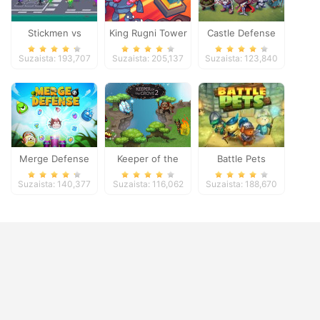
Stickmen vs
King Rugni Tower
Castle Defense
Zombies
Defense
Suzaista: 193,707
Suzaista: 205,137
Suzaista: 123,840
Merge Defense
Keeper of the
Battle Pets
Grove 2
Suzaista: 140,377
Suzaista: 116,062
Suzaista: 188,670