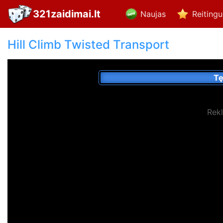
321zaidimai.lt
Naujas
Reiting
Hill Climb Twisted Transport
Tę
Rek