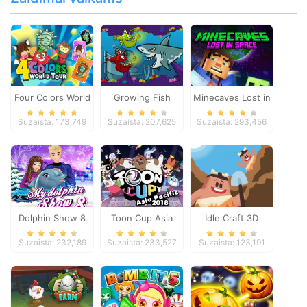
Four Colors World
Growing Fish
Minecaves Lost in
Tour
Space
Suzaista: 173,749
Suzaista: 207,625
Suzaista: 293,456
Dolphin Show 8
Toon Cup Asia
Idle Craft 3D
Pacific 2018
Suzaista: 232,189
Suzaista: 233,527
Suzaista: 123,191