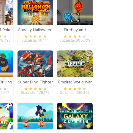
f Poker
Spooky Halloween
Fireboy and
Hidden Pumpkin
Watergirl 4
478,793
Suzaista: 40,114
Suzaista: 300,709
Driving
Super Dino Fighter
Empire: World War
III
24,741
Suzaista: 179,175
Suzaista: 126,365