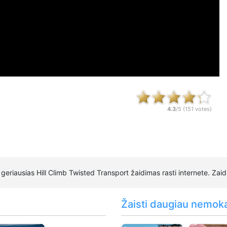
4.3
/5 (
151
votes)
geriausias Hill Climb Twisted Transport žaidimas rasti internete. Zai
Žaisti daugiau nemok