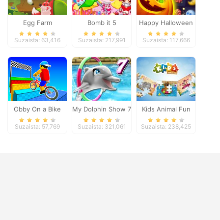
Egg Farm
Bomb it 5
Happy Halloween
Suzaista: 63,416
Suzaista: 217,991
Suzaista: 117,666
Obby On a Bike
My Dolphin Show 7
Kids Animal Fun
Suzaista: 57,769
Suzaista: 321,061
Suzaista: 238,425