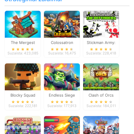
The Mergest
Colossatron
Stickman Army:
Kingdom
The Defenders
Suzaista: 423,085
Suzaista: 16,475
Suzaista: 228,418
Blocky Squad
Endless Siege
Clash of Orcs
Suzaista: 222,181
Suzaista: 177,913
Suzaista: 184,011