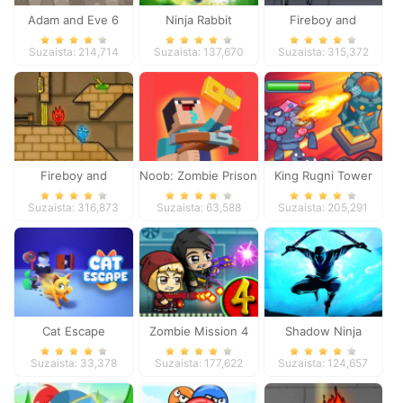
Adam and Eve 6
Ninja Rabbit
Fireboy and
Watergirl 3
Suzaista: 214,714
Suzaista: 137,670
Suzaista: 315,372
Fireboy and
Noob: Zombie Prison
King Rugni Tower
Watergirl 2
Escape
Defense
Suzaista: 316,873
Suzaista: 63,588
Suzaista: 205,291
Cat Escape
Zombie Mission 4
Shadow Ninja
Revenge
Suzaista: 33,378
Suzaista: 177,622
Suzaista: 124,657