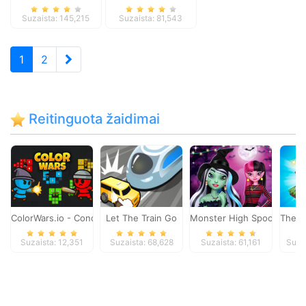
Suzaista: 145,215
Suzaista: 81,543
1
2
Reitinguota žaidimai
ColorWars.io - Conquest Game
Let The Train Go
Monster High Spooky Fash
The M
Suzaista: 12,351
Suzaista: 68,628
Suzaista: 61,161
Suza