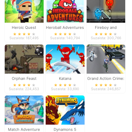
Heroic Quest
Heroball Adventures
Fireboy and
Watergirl 4
Suzaista: 187,495
Suzaista: 140,794
Suzaista: 300,766
Orphan Feast
Katana
Grand Action Crime:
New York Car Gang
Suzaista: 224,453
Suzaista: 33,690
Suzaista: 246,857
Match Adventure
Dynamons 5