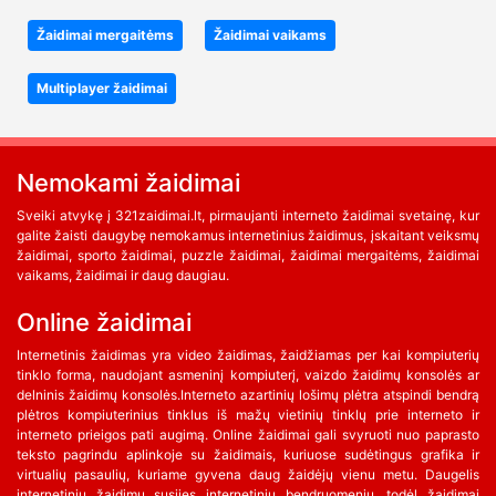
Žaidimai mergaitėms
Žaidimai vaikams
Multiplayer žaidimai
Nemokami žaidimai
Sveiki atvykę į 321zaidimai.lt, pirmaujanti interneto žaidimai svetainę, kur
galite žaisti daugybę nemokamus internetinius žaidimus, įskaitant veiksmų
žaidimai, sporto žaidimai, puzzle žaidimai, žaidimai mergaitėms, žaidimai
vaikams, žaidimai ir daug daugiau.
Online žaidimai
Internetinis žaidimas yra video žaidimas, žaidžiamas per kai kompiuterių
tinklo forma, naudojant asmeninį kompiuterį, vaizdo žaidimų konsolės ar
delninis žaidimų konsolės.Interneto azartinių lošimų plėtra atspindi bendrą
plėtros kompiuterinius tinklus iš mažų vietinių tinklų prie interneto ir
interneto prieigos pati augimą. Online žaidimai gali svyruoti nuo paprasto
teksto pagrindu aplinkoje su žaidimais, kuriuose sudėtingus grafika ir
virtualių pasaulių, kuriame gyvena daug žaidėjų vienu metu. Daugelis
internetinių žaidimų susijęs internetinių bendruomenių, todėl žaidimai