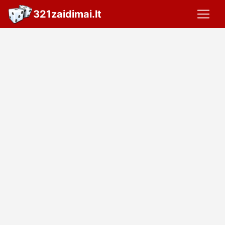
321zaidimai.lt