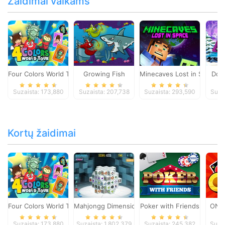
Žaidimai vaikams
Four Colors World Tour
Growing Fish
Minecaves Lost in Space
Dol
Suzaista: 173,880
Suzaista: 207,738
Suzaista: 293,590
Suza
Kortų žaidimai
Four Colors World Tour
Mahjongg Dimensions
Poker with Friends
ONO
Suzaista: 173,880
Suzaista: 1,802,379
Suzaista: 245,382
Suza