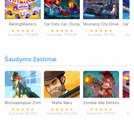
RacingMasters
Car Eats Car: Dungeon Adventure
Mustang City Driver
Car E
Suzaista: 178,608
Suzaista: 179,095
Suzaista: 55,781
Suza
Šaudymo žaidimai
Blockapolypse Zombie Shooter
Mafia Wars
Zombie Idle Defense Onlin
St
Suzaista: 64,341
Suzaista: 203,259
Suzaista: 157,150
Suza