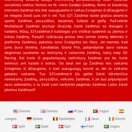
socialinės veiklos formos ne tik vieno žaidėjo žaidimų. Retro ar klasikinių
interneto žaidimai leis tiek suaugusiems ir vaikas žviegimas iš džiaugsmo ir
jie mėgsta žaisti juos vėl ir vėl. Tuo 321 Žaidimai rasite gražus atrankos
sporto žaidimai, pavyzdžiui, baseinas, futbolo ar golfą. Pažvelkite
Multiplayer žaidimai skyriuje išvaizdą žaisti žaidimus su draugais ir
kalbėtis. Mūsų 321zaidimai.lt katalogas yra visiškai suderinti su įdomus ir
kietas žaidimų. Pasukti ryškiausią protus mes turime keletą dėlionės ir
platforma žaidimus, pakelsiu savo žvalgybos jos ribos. Jei manote, kad
jums buvo tikėtina, kandidatas Grand Prix, pabandykite savo rankas
deginimas juostomis su lenktynių ir vairavimo žaidimų, tokių kaip 3D
Racing. Kai kurie iš populiariausių naikintuvų žaidimai yra tie, kurie
teminius ant karatė ir bokso. Tai beat em up Žaidimai leis vaikams
žviegimas iš džiaugsmo, ir kad suaugusiųjų kovoti su dėl to veiksmo
gabalas vaikams. Tuo 321zaidimai.lt jūs galite žaisti tūkstančius
nemokamų žaidimų, pavyzdžiui, veiksmo žaidimai, ir jie bus pripumpuoti
savo adrenalino, o tu žaidi cool naršyklės pagrindu žaidimai. Laiko žaisti
įdomius žaidimus!!!
Games
Games
Игры
Jogos
Juegos
Spiele
Spelletjes
Jeux
Giochi
Spill
Spel
Spil
Pelit
Jogos