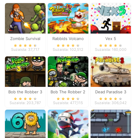
Zombie Survival
Rabbids Volcano
Vex 5
Panic
Suzaista: 37,717
Suzaista: 102,512
Suzaista: 160,000
Bob the Robber 3
Bob The Robber 2
Dead Paradise 3
Suzaista: 203,787
Suzaista: 477,115
Suzaista: 306,042