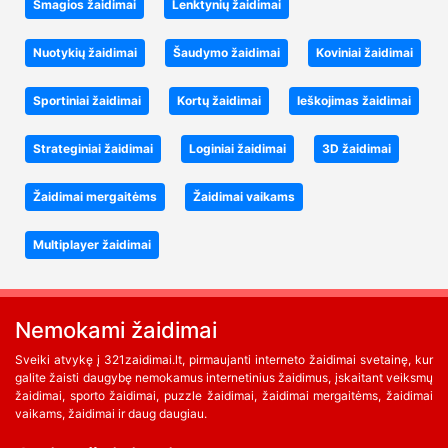
Smagios žaidimai
Lenktynių žaidimai
Nuotykių žaidimai
Šaudymo žaidimai
Koviniai žaidimai
Sportiniai žaidimai
Kortų žaidimai
Ieškojimas žaidimai
Strateginiai žaidimai
Loginiai žaidimai
3D žaidimai
Žaidimai mergaitėms
Žaidimai vaikams
Multiplayer žaidimai
Nemokami žaidimai
Sveiki atvykę į 321zaidimai.lt, pirmaujanti interneto žaidimai svetainę, kur
galite žaisti daugybę nemokamus internetinius žaidimus, įskaitant veiksmų
žaidimai, sporto žaidimai, puzzle žaidimai, žaidimai mergaitėms, žaidimai
vaikams, žaidimai ir daug daugiau.