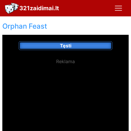
321zaidimai.lt
Orphan Feast
Tęsti
Reklama