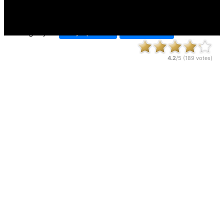
Suzaista:
224,608 x
Kategorijos:
Nuotykių žaidimai
Koviniai žaidimai
4.2
/5 (
189
votes)