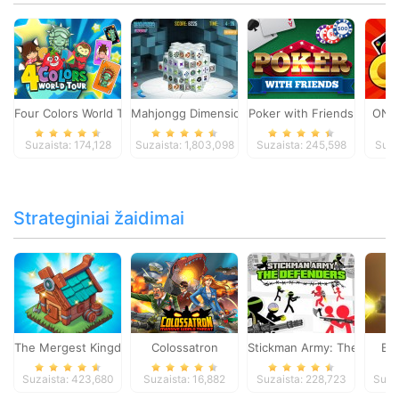
Four Colors World Tour
Mahjongg Dimensions
Poker with Friends
ONO
Suzaista: 174,128
Suzaista: 1,803,098
Suzaista: 245,598
Suza
Strateginiai žaidimai
The Mergest Kingdom
Colossatron
Stickman Army: The Defen
Bl
Suzaista: 423,680
Suzaista: 16,882
Suzaista: 228,723
Suza