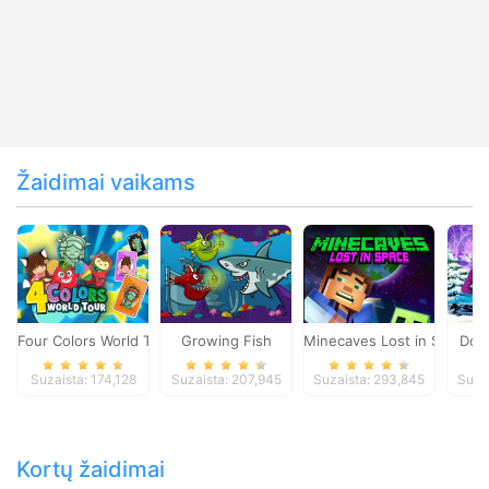
Žaidimai vaikams
Four Colors World Tour
Growing Fish
Minecaves Lost in Space
Dol
Suzaista: 174,128
Suzaista: 207,945
Suzaista: 293,845
Suza
Kortų žaidimai