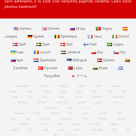
savo adrenalino, o tu žaidi cool naršyklės pagrindu žaidimai. Laiko žaisti
įdomius žaidimus!!!
Games
Games
Игры
Jogos
Juegos
Spiele
Spelletjes
Jeux
Giochi
Spill
Spel
Spil
Pelit
Jogos
Ігри
Jocuri
Jatekok
Gry
Hry
Igre
Spelletjes
Mängud
Speles
Zaidimai
Oyunlar
Lojra
Игри
Παιχνίδια
ゲーム
free games
123spill
Games
Игры
Jogos
Juegos
Spiele
Jeux
Giochi
Spill
Spel
Spil
Pelit
Ігри
игры
Gry
Hry
Jogos
Jocuri
Jatekok
Spelletjes
Mängud
Speles
Zaidimai
Oyunlar
Lojra
Игри
Παιχνίδια
Igre
ゲーム
Games
Игры
Spiele
Gry
Jeux
Jocuri
Spill
Spel
Spil
Jatekok
Spelletjes
Pelit
Mängud
Speles
Zaidimai
Giochi
Ігри
Гульні
Oyunlar
Juegos
Jogos
Hry
Igre
Lojra
Игри
Παιχνίδια
खेल
游
戏
ゲームズ