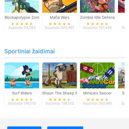
Blockapolypse Zombie Shooter
Mafia Wars
Zombie Idle Defense Onlin
St
Suzaista: 64,583
Suzaista: 203,487
Suzaista: 157,435
Suza
Sportiniai žaidimai
Surf Riders
Shaun The Sheep Baahmy Golf
Minicars Soccer
Sup
Suzaista: 195,116
Suzaista: 158,133
Suzaista: 200,685
Suza