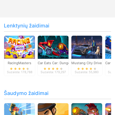
Lenktynių žaidimai
RacingMasters
Car Eats Car: Dungeon Adventure
Mustang City Driver
Car E
Suzaista: 178,788
Suzaista: 179,297
Suzaista: 55,980
Suza
Šaudymo žaidimai