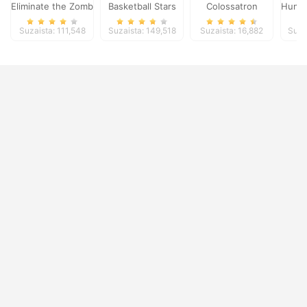
Eliminate the Zombies
Basketball Stars
Colossatron
Hungr
Suzaista: 111,548
Suzaista: 149,518
Suzaista: 16,882
Suza