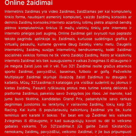
Online žaidimai
Internetinis žaidimas yra video žaidimas, žaidžiamas per kai kompiuterių
tinklo forma, naudojant asmeninį kompiuterį, vaizdo žaidimų konsolės ar
delninis žaidimų konsolės.Interneto azartinių lošimų plėtra atspindi bendrą
plėtros kompiuterinius tinklus iš mažų vietinių tinklų prie interneto ir
interneto prieigos pati augimą. Online žaidimai gali svyruoti nuo paprasto
teksto pagrindu aplinkoje su žaidimais, kuriuose sudėtingus grafika ir
virtualių pasaulių, kuriame gyvena daug žaidėjų vienu metu. Daugelis
internetinių žaidimų susijęs internetinių bendruomenių, todėl žaidimai
socialinės veiklos formos ne tik vieno žaidėjo žaidimų. Retro ar klasikinių
interneto žaidimai leis tiek suaugusiems ir vaikas žviegimas iš džiaugsmo ir
jie mėgsta žaisti juos vėl ir vėl. Tuo 321 Žaidimai rasite gražus atrankos
sporto žaidimai, pavyzdžiui, baseinas, futbolo ar golfą. Pažvelkite
Multiplayer žaidimai skyriuje išvaizdą žaisti žaidimus su draugais ir
kalbėtis. Mūsų 321zaidimai.lt katalogas yra visiškai suderinti su įdomus ir
kietas žaidimų. Pasukti ryškiausią protus mes turime keletą dėlionės ir
platforma žaidimus, pakelsiu savo žvalgybos jos ribos. Jei manote, kad
jums buvo tikėtina, kandidatas Grand Prix, pabandykite savo rankas
deginimas juostomis su lenktynių ir vairavimo žaidimų, tokių kaip 3D
Racing. Kai kurie iš populiariausių naikintuvų žaidimai yra tie, kurie
teminius ant karatė ir bokso. Tai beat em up Žaidimai leis vaikams
žviegimas iš džiaugsmo, ir kad suaugusiųjų kovoti su dėl to veiksmo
gabalas vaikams. Tuo 321zaidimai.lt jūs galite žaisti tūkstančius
nemokamų žaidimų, pavyzdžiui, veiksmo žaidimai, ir jie bus pripumpuoti