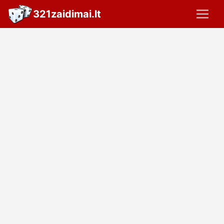
321zaidimai.lt