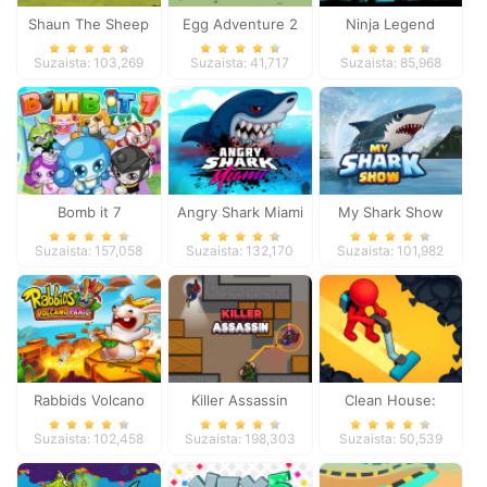
Shaun The Sheep
Egg Adventure 2
Ninja Legend
Chick n Spoon
Suzaista: 103,269
Suzaista: 41,717
Suzaista: 85,968
Bomb it 7
Angry Shark Miami
My Shark Show
Suzaista: 157,058
Suzaista: 132,170
Suzaista: 101,982
Rabbids Volcano
Killer Assassin
Clean House:
Panic
Clearing trash and
Suzaista: 102,458
Suzaista: 198,303
Suzaista: 50,539
dirt