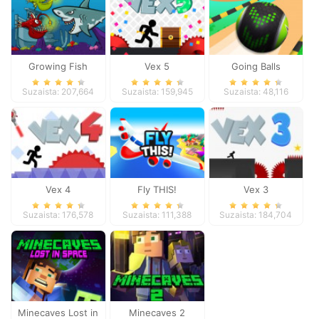
Growing Fish
Vex 5
Going Balls
Adventure 2
Suzaista: 207,664
Suzaista: 159,945
Suzaista: 48,116
Vex 4
Fly THIS!
Vex 3
Suzaista: 176,578
Suzaista: 111,388
Suzaista: 184,704
Minecaves Lost in
Minecaves 2