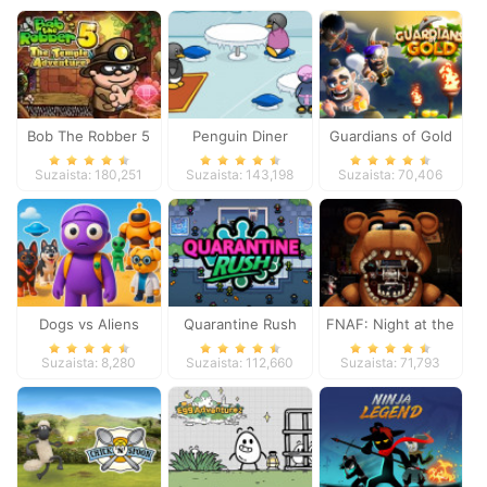
Bob The Robber 5
Penguin Diner
Guardians of Gold
Temple Adventure
Suzaista: 180,251
Suzaista: 143,198
Suzaista: 70,406
Dogs vs Aliens
Quarantine Rush
FNAF: Night at the
Dentist
Suzaista: 8,280
Suzaista: 112,660
Suzaista: 71,793