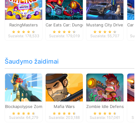
RacingMasters
Car Eats Car: Dungeon Adventure
Mustang City Driver
Car E
Suzaista: 178,533
Suzaista: 179,019
Suzaista: 55,707
Suza
Šaudymo žaidimai
Blockapolypse Zombie Shooter
Mafia Wars
Zombie Idle Defense Onlin
St
Suzaista: 64,279
Suzaista: 203,188
Suzaista: 157,061
Suza