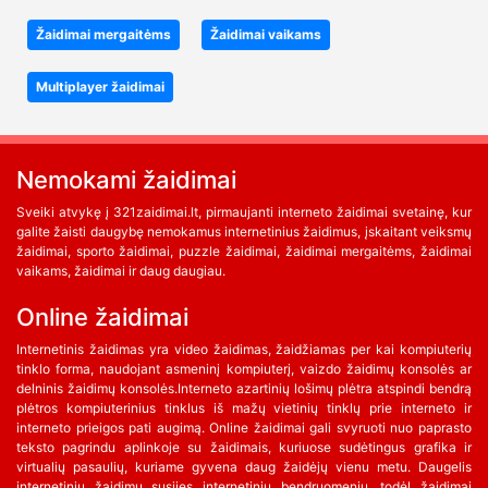
Žaidimai mergaitėms
Žaidimai vaikams
Multiplayer žaidimai
Nemokami žaidimai
Sveiki atvykę į 321zaidimai.lt, pirmaujanti interneto žaidimai svetainę, kur
galite žaisti daugybę nemokamus internetinius žaidimus, įskaitant veiksmų
žaidimai, sporto žaidimai, puzzle žaidimai, žaidimai mergaitėms, žaidimai
vaikams, žaidimai ir daug daugiau.
Online žaidimai
Internetinis žaidimas yra video žaidimas, žaidžiamas per kai kompiuterių
tinklo forma, naudojant asmeninį kompiuterį, vaizdo žaidimų konsolės ar
delninis žaidimų konsolės.Interneto azartinių lošimų plėtra atspindi bendrą
plėtros kompiuterinius tinklus iš mažų vietinių tinklų prie interneto ir
interneto prieigos pati augimą. Online žaidimai gali svyruoti nuo paprasto
teksto pagrindu aplinkoje su žaidimais, kuriuose sudėtingus grafika ir
virtualių pasaulių, kuriame gyvena daug žaidėjų vienu metu. Daugelis
internetinių žaidimų susijęs internetinių bendruomenių, todėl žaidimai