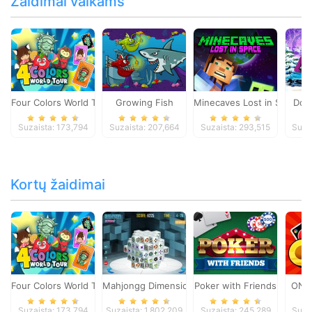
Žaidimai vaikams
Four Colors World Tour
Growing Fish
Minecaves Lost in Space
Dol
Suzaista: 173,794
Suzaista: 207,664
Suzaista: 293,515
Suza
Kortų žaidimai
Four Colors World Tour
Mahjongg Dimensions
Poker with Friends
ONO
Suzaista: 173,794
Suzaista: 1,802,209
Suzaista: 245,289
Suza