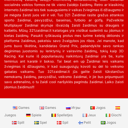
socialinės veiklos formos ne tik vieno žaidėjo žaidimų. Retro ar klasikinių
interneto žaidimai leis tiek suaugusiems ir vaikas žviegimas iš džiaugsmo ir
jie mėgsta žaisti juos vėl ir vėl. Tuo 321 Žaidimai rasite gražus atrankos
sporto žaidimai, pavyzdžiui, baseinas, futbolo ar golfą. Pažvelkite
Multiplayer žaidimai skyriuje išvaizdą žaisti žaidimus su draugais ir
kalbėtis. Mūsų 321zaidimai.lt katalogas yra visiškai suderinti su įdomus ir
kietas žaidimų. Pasukti ryškiausią protus mes turime keletą dėlionės ir
platforma žaidimus, pakelsiu savo žvalgybos jos ribos. Jei manote, kad
jums buvo tikėtina, kandidatas Grand Prix, pabandykite savo rankas
deginimas juostomis su lenktynių ir vairavimo žaidimų, tokių kaip 3D
Racing. Kai kurie iš populiariausių naikintuvų žaidimai yra tie, kurie
teminius ant karatė ir bokso. Tai beat em up Žaidimai leis vaikams
žviegimas iš džiaugsmo, ir kad suaugusiųjų kovoti su dėl to veiksmo
gabalas vaikams. Tuo 321zaidimai.lt jūs galite žaisti tūkstančius
nemokamų žaidimų, pavyzdžiui, veiksmo žaidimai, ir jie bus pripumpuoti
savo adrenalino, o tu žaidi cool naršyklės pagrindu žaidimai. Laiko žaisti
įdomius žaidimus!!!
Games
Games
Игры
Jogos
Juegos
Spiele
Spelletjes
Jeux
Giochi
Spill
Spel
Spil
Pelit
Jogos