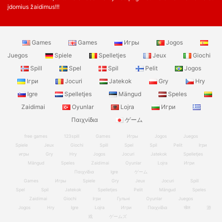
įdomius žaidimus!!!
Games
Games
Игры
Jogos
Juegos
Spiele
Spelletjes
Jeux
Giochi
Spill
Spel
Spil
Pelit
Jogos
Ігри
Jocuri
Jatekok
Gry
Hry
Igre
Spelletjes
Mängud
Speles
Zaidimai
Oyunlar
Lojra
Игри
Παιχνίδια
ゲーム
free games
123spill
Games
Игры
Jogos
Juegos
Spiele
Jeux
Giochi
Spill
Spel
Spil
Pelit
Ігри
игры
Gry
Hry
Jogos
Jocuri
Jatekok
Spelletjes
Mängud
Speles
Zaidimai
Oyunlar
Lojra
Игри
Παιχνίδια
Igre
ゲーム
Games
Игры
Spiele
Gry
Jeux
Jocuri
Spill
Spel
Spil
Jatekok
Spelletjes
Pelit
Mängud
Speles
Zaidimai
Giochi
Ігри
Гульні
Oyunlar
Juegos
Jogos
Hry
Igre
Lojra
Игри
Παιχνίδια
खेल
游
戏
ゲームズ