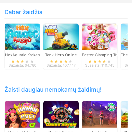
Dabar žaidžia
HexAquatic Kraken
Tank Hero Online
Easter Glamping Trip
The S
Suzaista: 64,780
Suzaista: 107,417
Suzaista: 110,745
Suza
Žaisti daugiau nemokamų žaidimų!