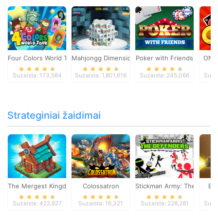
Four Colors World Tour
Mahjongg Dimensions
Poker with Friends
ONO
Suzaista: 173,584
Suzaista: 1,801,616
Suzaista: 245,066
Suza
Strateginiai žaidimai
The Mergest Kingdom
Colossatron
Stickman Army: The Defen
Bl
Suzaista: 422,827
Suzaista: 16,321
Suzaista: 228,281
Suza