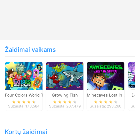
Žaidimai vaikams
Four Colors World Tour
Growing Fish
Minecaves Lost in Space
Dol
Suzaista: 173,584
Suzaista: 207,479
Suzaista: 293,260
Suza
Kortų žaidimai