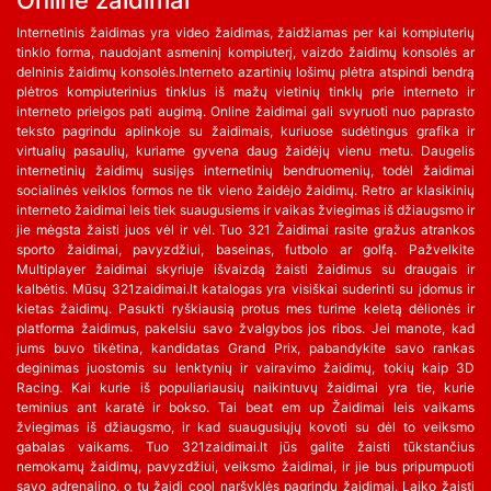
Online žaidimai
Internetinis žaidimas yra video žaidimas, žaidžiamas per kai kompiuterių
tinklo forma, naudojant asmeninį kompiuterį, vaizdo žaidimų konsolės ar
delninis žaidimų konsolės.Interneto azartinių lošimų plėtra atspindi bendrą
plėtros kompiuterinius tinklus iš mažų vietinių tinklų prie interneto ir
interneto prieigos pati augimą. Online žaidimai gali svyruoti nuo paprasto
teksto pagrindu aplinkoje su žaidimais, kuriuose sudėtingus grafika ir
virtualių pasaulių, kuriame gyvena daug žaidėjų vienu metu. Daugelis
internetinių žaidimų susijęs internetinių bendruomenių, todėl žaidimai
socialinės veiklos formos ne tik vieno žaidėjo žaidimų. Retro ar klasikinių
interneto žaidimai leis tiek suaugusiems ir vaikas žviegimas iš džiaugsmo ir
jie mėgsta žaisti juos vėl ir vėl. Tuo 321 Žaidimai rasite gražus atrankos
sporto žaidimai, pavyzdžiui, baseinas, futbolo ar golfą. Pažvelkite
Multiplayer žaidimai skyriuje išvaizdą žaisti žaidimus su draugais ir
kalbėtis. Mūsų 321zaidimai.lt katalogas yra visiškai suderinti su įdomus ir
kietas žaidimų. Pasukti ryškiausią protus mes turime keletą dėlionės ir
platforma žaidimus, pakelsiu savo žvalgybos jos ribos. Jei manote, kad
jums buvo tikėtina, kandidatas Grand Prix, pabandykite savo rankas
deginimas juostomis su lenktynių ir vairavimo žaidimų, tokių kaip 3D
Racing. Kai kurie iš populiariausių naikintuvų žaidimai yra tie, kurie
teminius ant karatė ir bokso. Tai beat em up Žaidimai leis vaikams
žviegimas iš džiaugsmo, ir kad suaugusiųjų kovoti su dėl to veiksmo
gabalas vaikams. Tuo 321zaidimai.lt jūs galite žaisti tūkstančius
nemokamų žaidimų, pavyzdžiui, veiksmo žaidimai, ir jie bus pripumpuoti
savo adrenalino, o tu žaidi cool naršyklės pagrindu žaidimai. Laiko žaisti