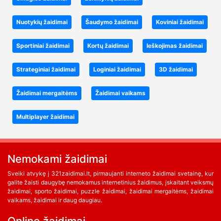
Nuotykių žaidimai
Šaudymo žaidimai
Koviniai žaidimai
Sportiniai žaidimai
Kortų žaidimai
Ieškojimas žaidimai
Strateginiai žaidimai
Loginiai žaidimai
3D žaidimai
Žaidimai mergaitėms
Žaidimai vaikams
Multiplayer žaidimai
Nemokami žaidimai
Sveiki atvykę į 321zaidimai.lt, pirmaujanti interneto žaidimai svetainę, kur
galite žaisti daugybę nemokamus internetinius žaidimus, įskaitant veiksmų
žaidimai, sporto žaidimai, puzzle žaidimai, žaidimai mergaitėms, žaidimai
vaikams, žaidimai ir daug daugiau.