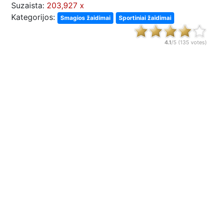
Suzaista:
203,927 x
Kategorijos:
Smagios žaidimai
Sportiniai žaidimai
4.1
/5 (
135
votes)