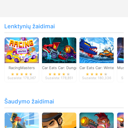
Lenktynių žaidimai
RacingMasters
Car Eats Car: Dungeon Adventure
Car Eats Car: Winter Adve
Musta
Suzaista: 178,367
Suzaista: 178,851
Suzaista: 180,336
Suza
Šaudymo žaidimai