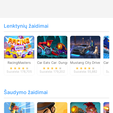
Lenktynių žaidimai
RacingMasters
Car Eats Car: Dungeon Adventure
Mustang City Driver
Car E
Suzaista: 178,705
Suzaista: 179,202
Suzaista: 55,882
Suza
Šaudymo žaidimai