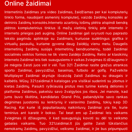
Online žaidimai
Internetinis žaidimas yra video žaidimas, žaidžiamas per kai kompiuterių
tinklo forma, naudojant asmeninį kompiuterį, vaizdo žaidimų konsolės ar
delninis žaidimų konsolės.Interneto azartinių lošimų plėtra atspindi bendrą
plėtros kompiuterinius tinklus iš mažų vietinių tinklų prie interneto ir
interneto prieigos pati augimą. Online žaidimai gali svyruoti nuo paprasto
teksto pagrindu aplinkoje su žaidimais, kuriuose sudėtingus grafika ir
virtualių pasaulių, kuriame gyvena daug žaidėjų vienu metu. Daugelis
internetinių žaidimų susijęs internetinių bendruomenių, todėl žaidimai
socialinės veiklos formos ne tik vieno žaidėjo žaidimų. Retro ar klasikinių
interneto žaidimai leis tiek suaugusiems ir vaikas žviegimas iš džiaugsmo ir
jie mėgsta žaisti juos vėl ir vėl. Tuo 321 Žaidimai rasite gražus atrankos
sporto žaidimai, pavyzdžiui, baseinas, futbolo ar golfą. Pažvelkite
Multiplayer žaidimai skyriuje išvaizdą žaisti žaidimus su draugais ir
kalbėtis. Mūsų 321zaidimai.lt katalogas yra visiškai suderinti su įdomus ir
kietas žaidimų. Pasukti ryškiausią protus mes turime keletą dėlionės ir
platforma žaidimus, pakelsiu savo žvalgybos jos ribos. Jei manote, kad
jums buvo tikėtina, kandidatas Grand Prix, pabandykite savo rankas
deginimas juostomis su lenktynių ir vairavimo žaidimų, tokių kaip 3D
Racing. Kai kurie iš populiariausių naikintuvų žaidimai yra tie, kurie
teminius ant karatė ir bokso. Tai beat em up Žaidimai leis vaikams
žviegimas iš džiaugsmo, ir kad suaugusiųjų kovoti su dėl to veiksmo
gabalas vaikams. Tuo 321zaidimai.lt jūs galite žaisti tūkstančius
nemokamų žaidimų, pavyzdžiui, veiksmo žaidimai, ir jie bus pripumpuoti