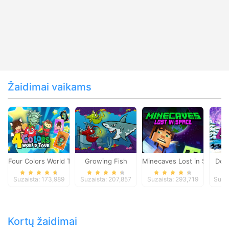
Žaidimai vaikams
Four Colors World Tour
Growing Fish
Minecaves Lost in Space
Dol
Suzaista: 173,989
Suzaista: 207,857
Suzaista: 293,719
Suza
Kortų žaidimai