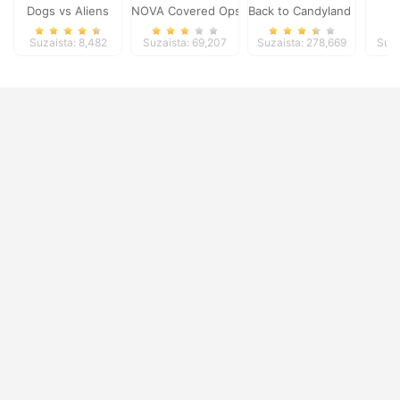
Dogs vs Aliens
NOVA Covered Ops
Back to Candyland 5
S
Suzaista: 8,482
Suzaista: 69,207
Suzaista: 278,669
Suza