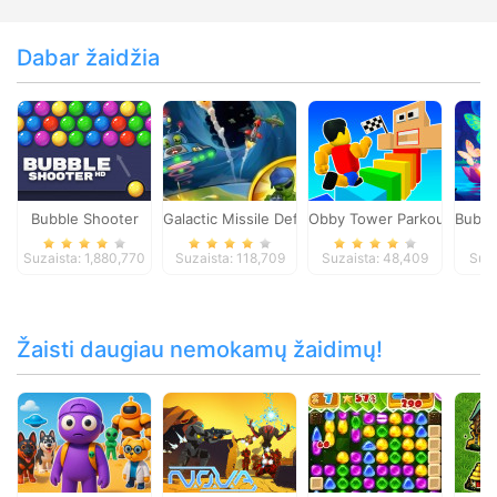
Dabar žaidžia
Bubble Shooter
Galactic Missile Defense
Obby Tower Parkour Climb
Bubbl
Suzaista: 1,880,770
Suzaista: 118,709
Suzaista: 48,409
Suza
Žaisti daugiau nemokamų žaidimų!