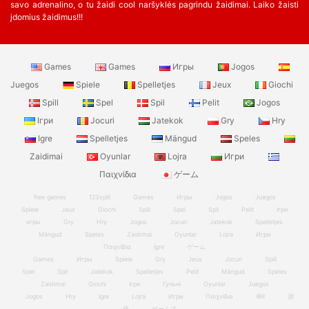
savo adrenalino, o tu žaidi cool naršyklės pagrindu žaidimai. Laiko žaisti
įdomius žaidimus!!!
Games
Games
Игры
Jogos
Juegos
Spiele
Spelletjes
Jeux
Giochi
Spill
Spel
Spil
Pelit
Jogos
Ігри
Jocuri
Jatekok
Gry
Hry
Igre
Spelletjes
Mängud
Speles
Zaidimai
Oyunlar
Lojra
Игри
Παιχνίδια
ゲーム
free games
123spill
Games
Игры
Jogos
Juegos
Spiele
Jeux
Giochi
Spill
Spel
Spil
Pelit
Ігри
игры
Gry
Hry
Jogos
Jocuri
Jatekok
Spelletjes
Mängud
Speles
Zaidimai
Oyunlar
Lojra
Игри
Παιχνίδια
Igre
ゲーム
Games
Игры
Spiele
Gry
Jeux
Jocuri
Spill
Spel
Spil
Jatekok
Spelletjes
Pelit
Mängud
Speles
Zaidimai
Giochi
Ігри
Гульні
Oyunlar
Juegos
Jogos
Hry
Igre
Lojra
Игри
Παιχνίδια
खेल
游
戏
ゲームズ