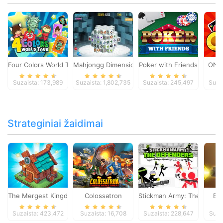
Four Colors World Tour
Mahjongg Dimensions
Poker with Friends
ONO
Suzaista: 173,989
Suzaista: 1,802,735
Suzaista: 245,497
Suza
Strateginiai žaidimai
The Mergest Kingdom
Colossatron
Stickman Army: The Defen
Bl
Suzaista: 423,472
Suzaista: 16,708
Suzaista: 228,647
Suza