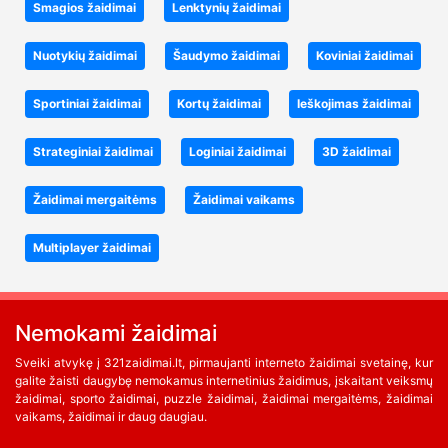
Smagios žaidimai
Lenktynių žaidimai
Nuotykių žaidimai
Šaudymo žaidimai
Koviniai žaidimai
Sportiniai žaidimai
Kortų žaidimai
Ieškojimas žaidimai
Strateginiai žaidimai
Loginiai žaidimai
3D žaidimai
Žaidimai mergaitėms
Žaidimai vaikams
Multiplayer žaidimai
Nemokami žaidimai
Sveiki atvykę į 321zaidimai.lt, pirmaujanti interneto žaidimai svetainę, kur
galite žaisti daugybę nemokamus internetinius žaidimus, įskaitant veiksmų
žaidimai, sporto žaidimai, puzzle žaidimai, žaidimai mergaitėms, žaidimai
vaikams, žaidimai ir daug daugiau.