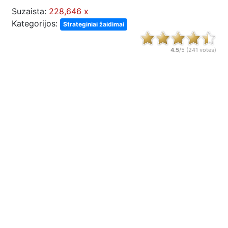
Suzaista:
228,646 x
Kategorijos:
Strateginiai žaidimai
4.5
/5 (
241
votes)