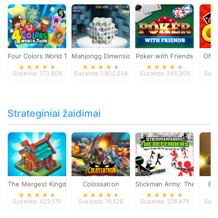
Four Colors World Tour
Mahjongg Dimensions
Poker with Friends
ONO
Suzaista: 173,808
Suzaista: 1,802,234
Suzaista: 245,305
Suza
Strateginiai žaidimai
The Mergest Kingdom
Colossatron
Stickman Army: The Defen
Bl
Suzaista: 423,170
Suzaista: 16,528
Suzaista: 228,478
Suza