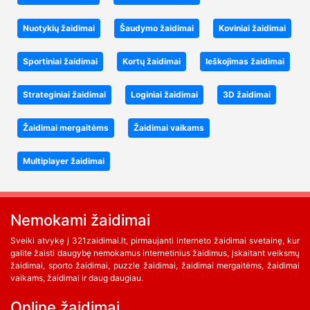
Nuotykių žaidimai
Šaudymo žaidimai
Koviniai žaidimai
Sportiniai žaidimai
Kortų žaidimai
Ieškojimas žaidimai
Strateginiai žaidimai
Loginiai žaidimai
3D žaidimai
Žaidimai mergaitėms
Žaidimai vaikams
Multiplayer žaidimai
Nemokami žaidimai
Sveiki atvykę į 321zaidimai.lt, pirmaujanti interneto žaidimai svetainę, kur
galite žaisti daugybę nemokamus internetinius žaidimus, įskaitant veiksmų
žaidimai, sporto žaidimai, puzzle žaidimai, žaidimai mergaitėms, žaidimai
vaikams, žaidimai ir daug daugiau.
Online žaidimai