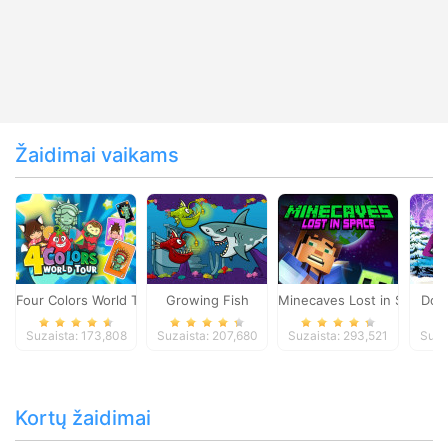
Žaidimai vaikams
Four Colors World Tour
Growing Fish
Minecaves Lost in Space
Dol
Suzaista: 173,808
Suzaista: 207,680
Suzaista: 293,521
Suza
Kortų žaidimai