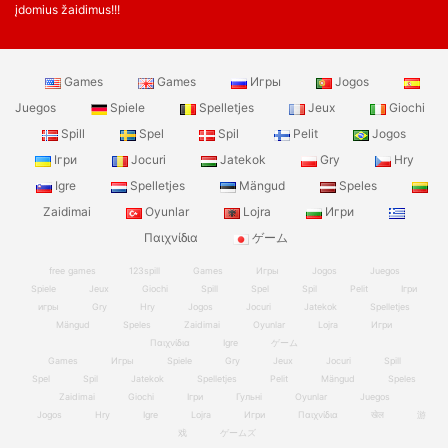
įdomius žaidimus!!!
Games
Games
Игры
Jogos
Juegos
Spiele
Spelletjes
Jeux
Giochi
Spill
Spel
Spil
Pelit
Jogos
Ігри
Jocuri
Jatekok
Gry
Hry
Igre
Spelletjes
Mängud
Speles
Zaidimai
Oyunlar
Lojra
Игри
Παιχνίδια
ゲーム
free games
123spill
Games
Игры
Jogos
Juegos
Spiele
Jeux
Giochi
Spill
Spel
Spil
Pelit
Ігри
игры
Gry
Hry
Jogos
Jocuri
Jatekok
Spelletjes
Mängud
Speles
Zaidimai
Oyunlar
Lojra
Игри
Παιχνίδια
Igre
ゲーム
Games
Игры
Spiele
Gry
Jeux
Jocuri
Spill
Spel
Spil
Jatekok
Spelletjes
Pelit
Mängud
Speles
Zaidimai
Giochi
Ігри
Гульні
Oyunlar
Juegos
Jogos
Hry
Igre
Lojra
Игри
Παιχνίδια
खेल
游
戏
ゲームズ