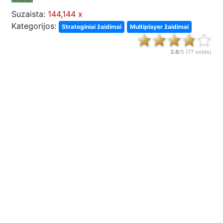
Suzaista:
144,144 x
Kategorijos:
Strateginiai žaidimai
Multiplayer žaidimai
3.8
/5 (
77
votes)