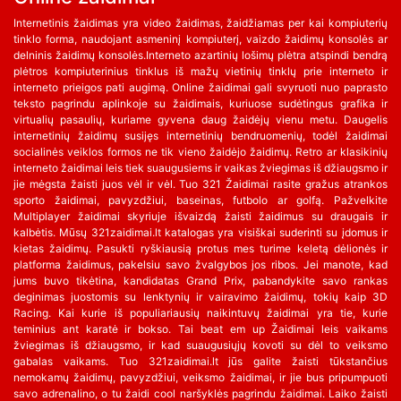
Internetinis žaidimas yra video žaidimas, žaidžiamas per kai kompiuterių
tinklo forma, naudojant asmeninį kompiuterį, vaizdo žaidimų konsolės ar
delninis žaidimų konsolės.Interneto azartinių lošimų plėtra atspindi bendrą
plėtros kompiuterinius tinklus iš mažų vietinių tinklų prie interneto ir
interneto prieigos pati augimą. Online žaidimai gali svyruoti nuo paprasto
teksto pagrindu aplinkoje su žaidimais, kuriuose sudėtingus grafika ir
virtualių pasaulių, kuriame gyvena daug žaidėjų vienu metu. Daugelis
internetinių žaidimų susijęs internetinių bendruomenių, todėl žaidimai
socialinės veiklos formos ne tik vieno žaidėjo žaidimų. Retro ar klasikinių
interneto žaidimai leis tiek suaugusiems ir vaikas žviegimas iš džiaugsmo ir
jie mėgsta žaisti juos vėl ir vėl. Tuo 321 Žaidimai rasite gražus atrankos
sporto žaidimai, pavyzdžiui, baseinas, futbolo ar golfą. Pažvelkite
Multiplayer žaidimai skyriuje išvaizdą žaisti žaidimus su draugais ir
kalbėtis. Mūsų 321zaidimai.lt katalogas yra visiškai suderinti su įdomus ir
kietas žaidimų. Pasukti ryškiausią protus mes turime keletą dėlionės ir
platforma žaidimus, pakelsiu savo žvalgybos jos ribos. Jei manote, kad
jums buvo tikėtina, kandidatas Grand Prix, pabandykite savo rankas
deginimas juostomis su lenktynių ir vairavimo žaidimų, tokių kaip 3D
Racing. Kai kurie iš populiariausių naikintuvų žaidimai yra tie, kurie
teminius ant karatė ir bokso. Tai beat em up Žaidimai leis vaikams
žviegimas iš džiaugsmo, ir kad suaugusiųjų kovoti su dėl to veiksmo
gabalas vaikams. Tuo 321zaidimai.lt jūs galite žaisti tūkstančius
nemokamų žaidimų, pavyzdžiui, veiksmo žaidimai, ir jie bus pripumpuoti
savo adrenalino, o tu žaidi cool naršyklės pagrindu žaidimai. Laiko žaisti