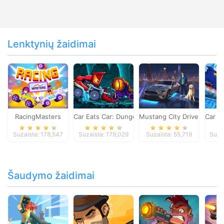
Lenktynių žaidimai
RacingMasters
Car Eats Car: Dungeon Adventure
Mustang City Driver
Car E
Suzaista: 178,547
Suzaista: 179,029
Suzaista: 55,719
Suza
Šaudymo žaidimai