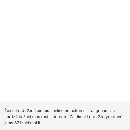
Žaisti Lordz2.io žaidimus online nemokamai. Tai geriausias
Lordz2.io žaidimas rasti internete. Zaidimai Lordz2.io yra davė
jums 321zaidimai.lt