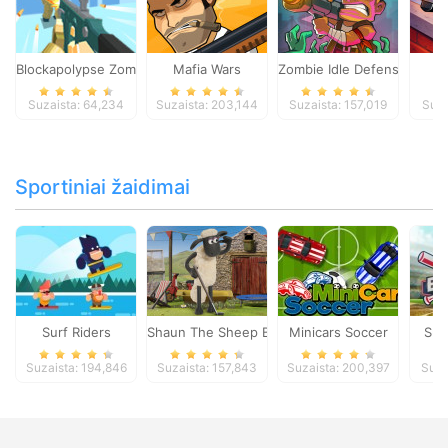
Blockapolypse Zombie Shooter
Mafia Wars
Zombie Idle Defense Onlin
St
Suzaista: 64,234
Suzaista: 203,144
Suzaista: 157,019
Suza
Sportiniai žaidimai
Surf Riders
Shaun The Sheep Baahmy Golf
Minicars Soccer
Sup
Suzaista: 194,846
Suzaista: 157,843
Suzaista: 200,397
Suza