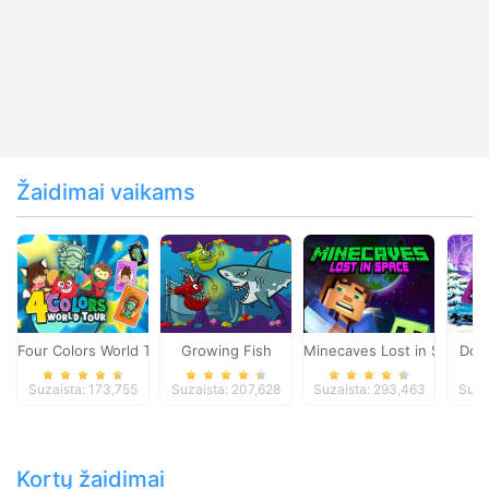
Žaidimai vaikams
Four Colors World Tour
Growing Fish
Minecaves Lost in Space
Dol
Suzaista: 173,755
Suzaista: 207,628
Suzaista: 293,463
Suza
Kortų žaidimai