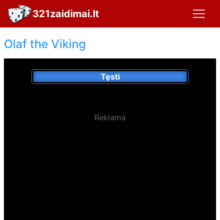
321zaidimai.lt
Olaf the Viking
Tęsti
Reklama