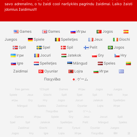
savo adrenalino, o tu žaidi cool naršyklės pagrindu žaidimai. Laiko žaisti
įdomius žaidimus!!!
Games
Games
Игры
Jogos
Juegos
Spiele
Spelletjes
Jeux
Giochi
Spill
Spel
Spil
Pelit
Jogos
Ігри
Jocuri
Jatekok
Gry
Hry
Igre
Spelletjes
Mängud
Speles
Zaidimai
Oyunlar
Lojra
Игри
Παιχνίδια
ゲーム
free games
123spill
Games
Игры
Jogos
Juegos
Spiele
Jeux
Giochi
Spill
Spel
Spil
Pelit
Ігри
игры
Gry
Hry
Jogos
Jocuri
Jatekok
Spelletjes
Mängud
Speles
Zaidimai
Oyunlar
Lojra
Игри
Παιχνίδια
Igre
ゲーム
Games
Игры
Spiele
Gry
Jeux
Jocuri
Spill
Spel
Spil
Jatekok
Spelletjes
Pelit
Mängud
Speles
Zaidimai
Giochi
Ігри
Гульні
Oyunlar
Juegos
Jogos
Hry
Igre
Lojra
Игри
Παιχνίδια
खेल
游