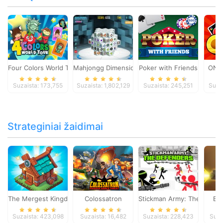
Four Colors World Tour
Mahjongg Dimensions
Poker with Friends
ONO
Suzaista: 173,755
Suzaista: 1,802,129
Suzaista: 245,251
Suza
Strateginiai žaidimai
The Mergest Kingdom
Colossatron
Stickman Army: The Defen
Bl
Suzaista: 423,098
Suzaista: 16,482
Suzaista: 228,423
Suza