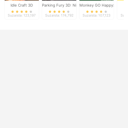
Idle Craft 3D
Parking Fury 3D: Night Thief
Monkey GO Happy: Stage 
D
Suzaista: 123,197
Suzaista: 174,792
Suzaista: 107,123
Suza