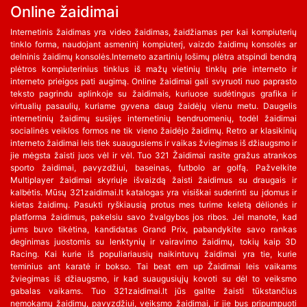
Online žaidimai
Internetinis žaidimas yra video žaidimas, žaidžiamas per kai kompiuterių
tinklo forma, naudojant asmeninį kompiuterį, vaizdo žaidimų konsolės ar
delninis žaidimų konsolės.Interneto azartinių lošimų plėtra atspindi bendrą
plėtros kompiuterinius tinklus iš mažų vietinių tinklų prie interneto ir
interneto prieigos pati augimą. Online žaidimai gali svyruoti nuo paprasto
teksto pagrindu aplinkoje su žaidimais, kuriuose sudėtingus grafika ir
virtualių pasaulių, kuriame gyvena daug žaidėjų vienu metu. Daugelis
internetinių žaidimų susijęs internetinių bendruomenių, todėl žaidimai
socialinės veiklos formos ne tik vieno žaidėjo žaidimų. Retro ar klasikinių
interneto žaidimai leis tiek suaugusiems ir vaikas žviegimas iš džiaugsmo ir
jie mėgsta žaisti juos vėl ir vėl. Tuo 321 Žaidimai rasite gražus atrankos
sporto žaidimai, pavyzdžiui, baseinas, futbolo ar golfą. Pažvelkite
Multiplayer žaidimai skyriuje išvaizdą žaisti žaidimus su draugais ir
kalbėtis. Mūsų 321zaidimai.lt katalogas yra visiškai suderinti su įdomus ir
kietas žaidimų. Pasukti ryškiausią protus mes turime keletą dėlionės ir
platforma žaidimus, pakelsiu savo žvalgybos jos ribos. Jei manote, kad
jums buvo tikėtina, kandidatas Grand Prix, pabandykite savo rankas
deginimas juostomis su lenktynių ir vairavimo žaidimų, tokių kaip 3D
Racing. Kai kurie iš populiariausių naikintuvų žaidimai yra tie, kurie
teminius ant karatė ir bokso. Tai beat em up Žaidimai leis vaikams
žviegimas iš džiaugsmo, ir kad suaugusiųjų kovoti su dėl to veiksmo
gabalas vaikams. Tuo 321zaidimai.lt jūs galite žaisti tūkstančius
nemokamų žaidimų, pavyzdžiui, veiksmo žaidimai, ir jie bus pripumpuoti