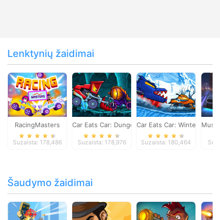
Lenktynių žaidimai
RacingMasters
Car Eats Car: Dungeon Adventure
Car Eats Car: Winter Adve
Musta
Suzaista: 178,486
Suzaista: 178,976
Suzaista: 180,464
Suza
Šaudymo žaidimai