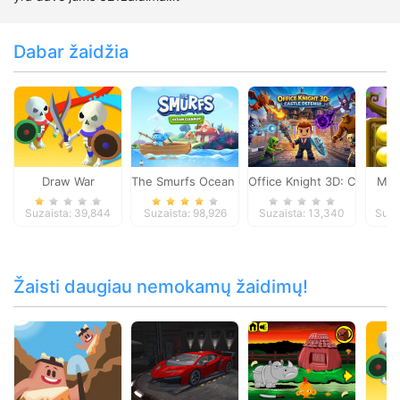
Dabar žaidžia
Draw War
The Smurfs Ocean Cleanup
Office Knight 3D: Castle D
Mat
Suzaista: 39,844
Suzaista: 98,926
Suzaista: 13,340
Suza
Žaisti daugiau nemokamų žaidimų!