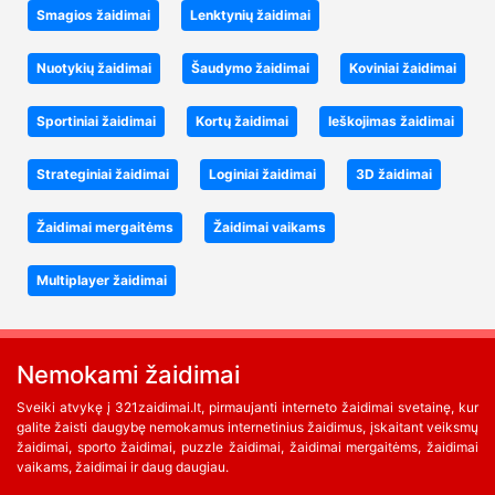
Smagios žaidimai
Lenktynių žaidimai
Nuotykių žaidimai
Šaudymo žaidimai
Koviniai žaidimai
Sportiniai žaidimai
Kortų žaidimai
Ieškojimas žaidimai
Strateginiai žaidimai
Loginiai žaidimai
3D žaidimai
Žaidimai mergaitėms
Žaidimai vaikams
Multiplayer žaidimai
Nemokami žaidimai
Sveiki atvykę į 321zaidimai.lt, pirmaujanti interneto žaidimai svetainę, kur
galite žaisti daugybę nemokamus internetinius žaidimus, įskaitant veiksmų
žaidimai, sporto žaidimai, puzzle žaidimai, žaidimai mergaitėms, žaidimai
vaikams, žaidimai ir daug daugiau.