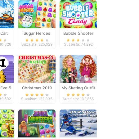
 Car:
Sugar Heroes
Bubble Shooter
enture
Candy
180,328
Suzaista: 225,929
Suzaista: 74,292
Eve 5
Christmas 2019
My Skating Outfit
2
Match 3
139,692
Suzaista: 122,035
Suzaista: 102,866