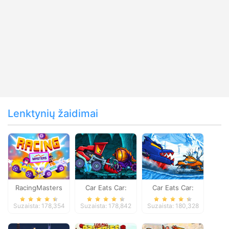
Lenktynių žaidimai
RacingMasters
Car Eats Car:
Car Eats Car:
Dungeon
Winter Adventure
Suzaista: 178,354
Suzaista: 178,842
Suzaista: 180,328
Adventure