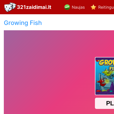
321zaidimai.lt
Naujas
Reiting
Growing Fish