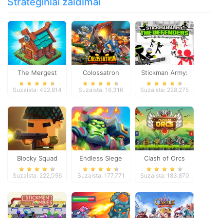
Strateginiai žaidimai
The Mergest
Colossatron
Stickman Army:
Kingdom
The Defenders
Suzaista: 422,814
Suzaista: 16,316
Suzaista: 228,275
Blocky Squad
Endless Siege
Clash of Orcs
Suzaista: 222,056
Suzaista: 177,771
Suzaista: 183,870