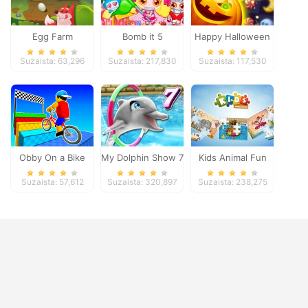
Egg Farm
Bomb it 5
Happy Halloween
Suzaista: 63,296
Suzaista: 217,830
Suzaista: 117,530
Obby On a Bike
My Dolphin Show 7
Kids Animal Fun
Suzaista: 57,612
Suzaista: 320,897
Suzaista: 238,275