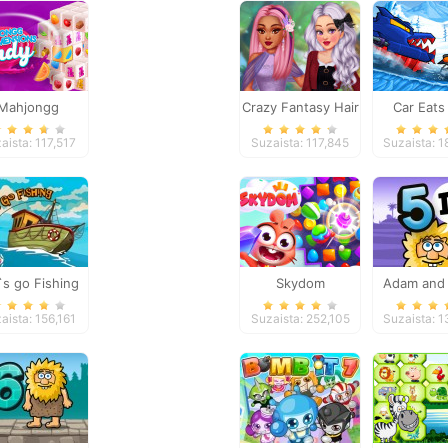
Mahjongg
Crazy Fantasy Hair
Car Eats
nsions Candy
Salon
Winter Adv
aista: 117,517
Suzaista: 117,845
Suzaista: 
40 seconds
`s go Fishing
Skydom
Adam and 
Part 
aista: 156,161
Suzaista: 252,105
Suzaista: 