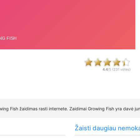
4.4
/5 (
231
votes)
ing Fish žaidimas rasti internete. Zaidimai Growing Fish yra davė ju
Žaisti daugiau nemok