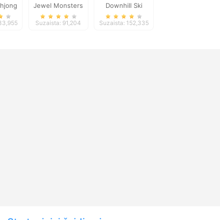
hjong
Jewel Monsters
Downhill Ski
e
133,955
Suzaista: 91,204
Suzaista: 152,335