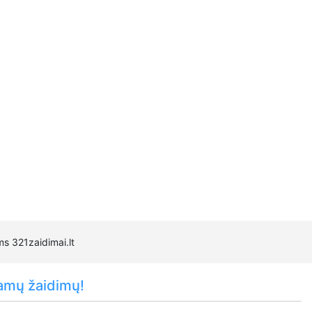
ms 321zaidimai.lt
amų žaidimų!