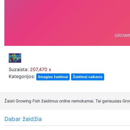
Suzaista:
207,470 x
Kategorijos:
Smagios žaidimai
Žaidimai vaikams
Žaisti Growing Fish žaidimus online nemokamai. Tai geriausias Grow
Dabar žaidžia