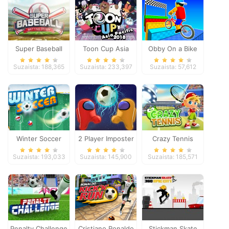
Super Baseball
Toon Cup Asia
Obby On a Bike
Pacific 2018
Suzaista: 188,365
Suzaista: 233,397
Suzaista: 57,612
Winter Soccer
2 Player Imposter
Crazy Tennis
Soccer
Suzaista: 193,033
Suzaista: 145,900
Suzaista: 185,571
Penalty Challenge
Cristiano Ronaldo
Stickman Skate