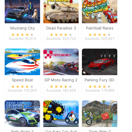
Mustang City
Dead Paradise 3
Paintball Races
Driver
Suzaista: 55,513
Suzaista: 305,722
Suzaista: 206,847
Speed Boat
GP Moto Racing 2
Parking Fury 3D:
Extreme Racing
Night Thief
Suzaista: 152,953
Suzaista: 192,408
Suzaista: 174,669
Rally Point 2
Car Eats Car: Evil
Trials Ride 2