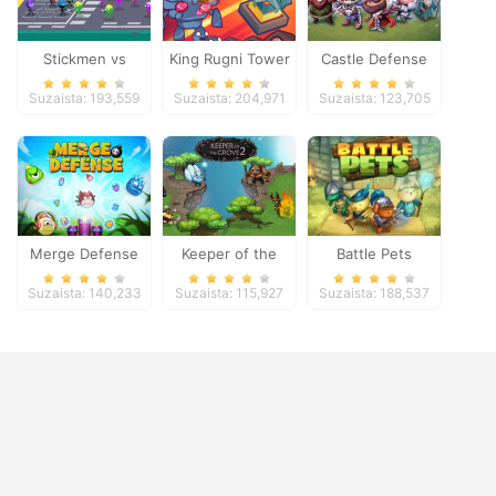
Stickmen vs
King Rugni Tower
Castle Defense
Zombies
Defense
Suzaista: 193,559
Suzaista: 204,971
Suzaista: 123,705
Merge Defense
Keeper of the
Battle Pets
Grove 2
Suzaista: 140,233
Suzaista: 115,927
Suzaista: 188,537