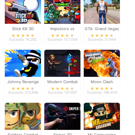
Stick Kill 3D
Impostors vs
GTA: Grand Vegas
Zombies: Survival
Crime
Suzaista: 16,282
Suzaista: 107,064
Suzaista: 57,649
Johnny Revenge
Modern Combat
Moon Clash
Defense
Heroes
Suzaista: 212,668
Suzaista: 197,697
Suzaista: 186,409
Soldiers Combat
Sniper 3D
Mr Cappuccino