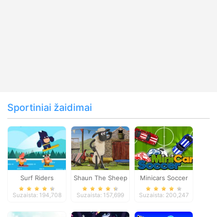
Sportiniai žaidimai
Surf Riders
Shaun The Sheep
Minicars Soccer
Baahmy Golf
Suzaista: 194,708
Suzaista: 157,699
Suzaista: 200,247