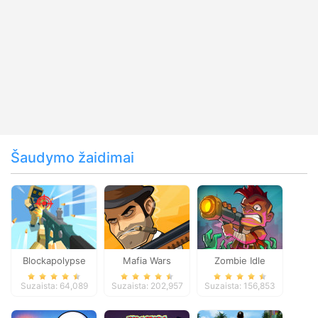
Šaudymo žaidimai
Blockapolypse
Mafia Wars
Zombie Idle
Zombie Shooter
Defense Online
Suzaista: 64,089
Suzaista: 202,957
Suzaista: 156,853