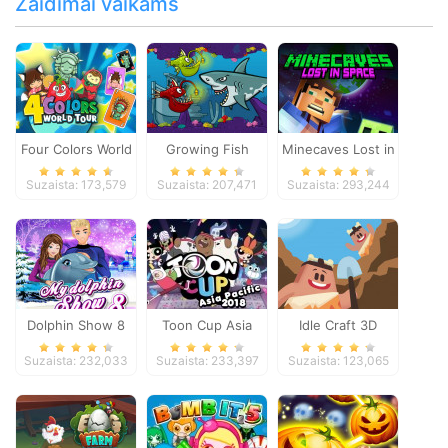
Žaidimai vaikams
Four Colors World
Growing Fish
Minecaves Lost in
Tour
Space
Suzaista: 173,579
Suzaista: 207,471
Suzaista: 293,244
Dolphin Show 8
Toon Cup Asia
Idle Craft 3D
Pacific 2018
Suzaista: 232,033
Suzaista: 233,397
Suzaista: 123,065