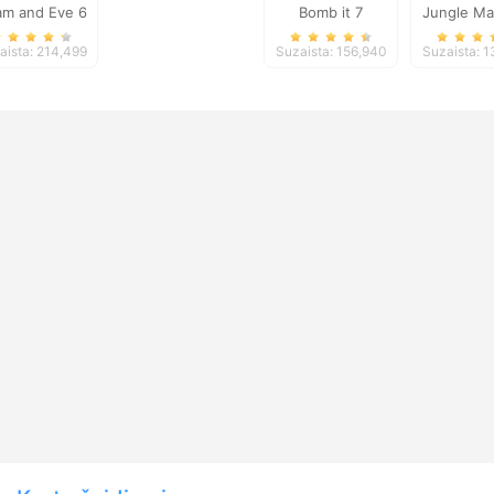
m and Eve 6
Bomb it 7
Jungle Ma
Delux
aista: 214,499
Suzaista: 156,940
Suzaista: 