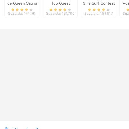
Ice Queen Sauna
Hop Quest
Girls Surf Contest
Ada
Realife
Suzaista: 174,161
Suzaista: 161,700
Suzaista: 154,917
Suz