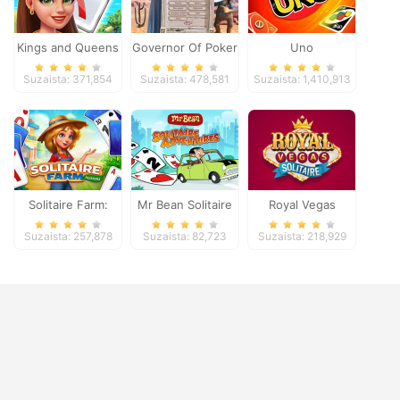
Kings and Queens
Governor Of Poker
Uno
Solitaire Tripeaks
2
Suzaista: 371,854
Suzaista: 478,581
Suzaista: 1,410,913
Solitaire Farm:
Mr Bean Solitaire
Royal Vegas
Seasons
Adventures
Solitaire
Suzaista: 257,878
Suzaista: 82,723
Suzaista: 218,929