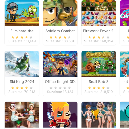
Eliminate the
Soldiers Combat
Firework Fever 2:
Zombies
Trail of the Water
Dime
Suzaista: 111,149
Suzaista: 188,581
Suzaista: 148,054
Suz
Dragon
6
Ski King 2024
Office Knight 3D:
Snail Bob 8
Let
Castle Defense
Suzaista: 70,213
Suzaista: 13,124
Suzaista: 218,510
Suz