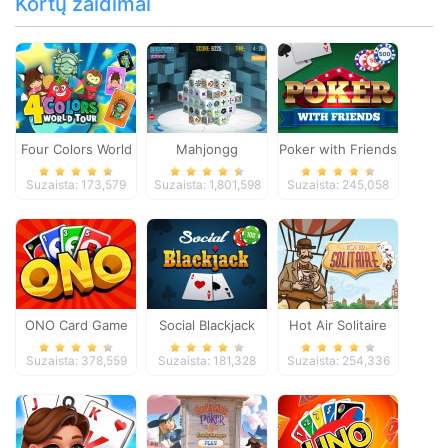
Kortų žaidimai
Four Colors World
Mahjongg
Poker with Friends
Tour
Dimensions
Suzaista: 173,579
Suzaista: 1,801,598
Suzaista: 245,058
ONO Card Game
Social Blackjack
Hot Air Solitaire
Suzaista: 378,559
Suzaista: 181,328
Suzaista: 254,336