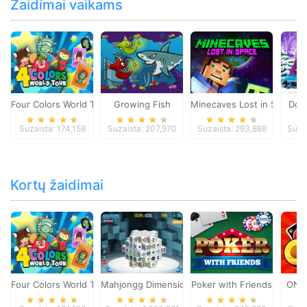
Žaidimai vaikams
Four Colors World Tour
Growing Fish
Minecaves Lost in Space
Dol
Suzaista: 174,158
Suzaista: 207,970
Suzaista: 293,888
Suza
Kortų žaidimai
Four Colors World Tour
Mahjongg Dimensions
Poker with Friends
ONO