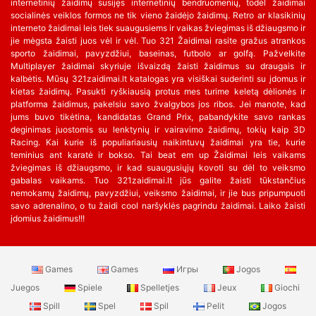
internetinių žaidimų susijęs internetinių bendruomenių, todėl žaidimai
socialinės veiklos formos ne tik vieno žaidėjo žaidimų. Retro ar klasikinių
interneto žaidimai leis tiek suaugusiems ir vaikas žviegimas iš džiaugsmo ir
jie mėgsta žaisti juos vėl ir vėl. Tuo 321 Žaidimai rasite gražus atrankos
sporto žaidimai, pavyzdžiui, baseinas, futbolo ar golfą. Pažvelkite
Multiplayer žaidimai skyriuje išvaizdą žaisti žaidimus su draugais ir
kalbėtis. Mūsų 321zaidimai.lt katalogas yra visiškai suderinti su įdomus ir
kietas žaidimų. Pasukti ryškiausią protus mes turime keletą dėlionės ir
platforma žaidimus, pakelsiu savo žvalgybos jos ribos. Jei manote, kad
jums buvo tikėtina, kandidatas Grand Prix, pabandykite savo rankas
deginimas juostomis su lenktynių ir vairavimo žaidimų, tokių kaip 3D
Racing. Kai kurie iš populiariausių naikintuvų žaidimai yra tie, kurie
teminius ant karatė ir bokso. Tai beat em up Žaidimai leis vaikams
žviegimas iš džiaugsmo, ir kad suaugusiųjų kovoti su dėl to veiksmo
gabalas vaikams. Tuo 321zaidimai.lt jūs galite žaisti tūkstančius
nemokamų žaidimų, pavyzdžiui, veiksmo žaidimai, ir jie bus pripumpuoti
savo adrenalino, o tu žaidi cool naršyklės pagrindu žaidimai. Laiko žaisti
įdomius žaidimus!!!
Games
Games
Игры
Jogos
Juegos
Spiele
Spelletjes
Jeux
Giochi
Spill
Spel
Spil
Pelit
Jogos