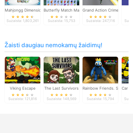
Mahjongg Dimensions
Butterfly Match Mastery
Grand Action Crime: New 
W
Suzaista: 1,803,261
Suzaista: 15,753
Suzaista: 247,116
Suza
Žaisti daugiau nemokamų žaidimų!
Viking Escape
The Last Survivors
Rainbow Friends. Survival
Car Ea
Suzaista: 121,816
Suzaista: 148,569
Suzaista: 15,794
Suza