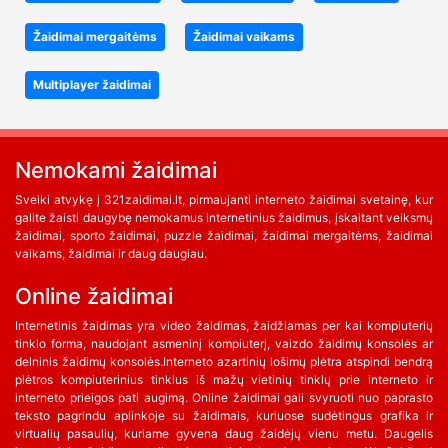
Žaidimai mergaitėms
Žaidimai vaikams
Multiplayer žaidimai
Nemokami žaidimai
Sveiki atvykę į 321zaidimai.lt, pirmaujanti interneto žaidimai svetainę, kur
galite žaisti daugybę nemokamus internetinius žaidimus, įskaitant veiksmų
žaidimai, sporto žaidimai, puzzle žaidimai, žaidimai mergaitėms, žaidimai
vaikams, žaidimai ir daug daugiau.
Online žaidimai
Internetinis žaidimas yra video žaidimas, žaidžiamas per kai kompiuterių
tinklo forma, naudojant asmeninį kompiuterį, vaizdo žaidimų konsolės ar
delninis žaidimų konsolės.Interneto azartinių lošimų plėtra atspindi bendrą
plėtros kompiuterinius tinklus iš mažų vietinių tinklų prie interneto ir
interneto prieigos pati augimą. Online žaidimai gali svyruoti nuo paprasto
teksto pagrindu aplinkoje su žaidimais, kuriuose sudėtingus grafika ir
virtualių pasaulių, kuriame gyvena daug žaidėjų vienu metu. Daugelis