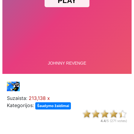
Suzaista:
213,138 x
Kategorijos:
Šaudymo žaidimai
4.4
/5 (
271
votes)