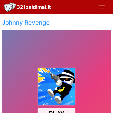
321zaidimai.lt
Johnny Revenge