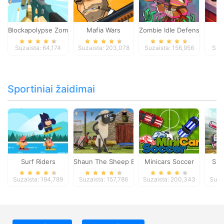
Blockapolypse Zombie Shooter
Mafia Wars
Zombie Idle Defense Onlin
St
Suzaista: 64,174
Suzaista: 203,078
Suzaista: 156,956
Suza
Sportiniai žaidimai
Surf Riders
Shaun The Sheep Baahmy Golf
Minicars Soccer
Sup
Suzaista: 194,789
Suzaista: 157,786
Suzaista: 200,343
Suza