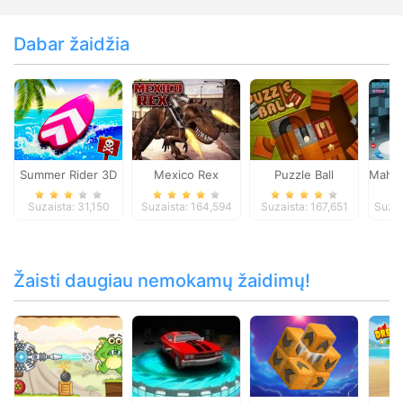
Dabar žaidžia
Summer Rider 3D
Mexico Rex
Puzzle Ball
Mahjo
Suzaista: 31,150
Suzaista: 164,594
Suzaista: 167,651
Suzai
Žaisti daugiau nemokamų žaidimų!