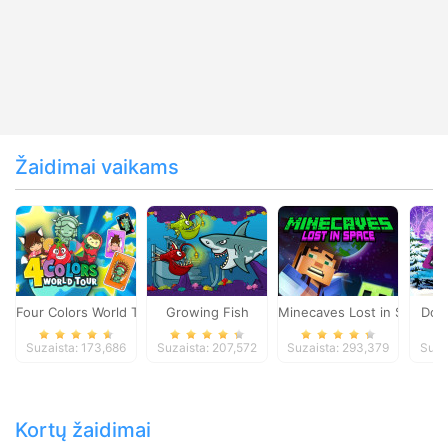
Žaidimai vaikams
Four Colors World Tour
Growing Fish
Minecaves Lost in Space
Dol
Suzaista: 173,686
Suzaista: 207,572
Suzaista: 293,379
Suza
Kortų žaidimai