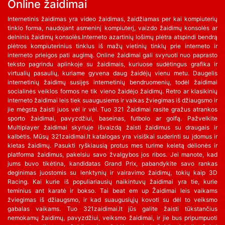
Online žaidimai
Internetinis žaidimas yra video žaidimas, žaidžiamas per kai kompiuterių
tinklo forma, naudojant asmeninį kompiuterį, vaizdo žaidimų konsolės ar
delninis žaidimų konsolės.Interneto azartinių lošimų plėtra atspindi bendrą
plėtros kompiuterinius tinklus iš mažų vietinių tinklų prie interneto ir
interneto prieigos pati augimą. Online žaidimai gali svyruoti nuo paprasto
teksto pagrindu aplinkoje su žaidimais, kuriuose sudėtingus grafika ir
virtualių pasaulių, kuriame gyvena daug žaidėjų vienu metu. Daugelis
internetinių žaidimų susijęs internetinių bendruomenių, todėl žaidimai
socialinės veiklos formos ne tik vieno žaidėjo žaidimų. Retro ar klasikinių
interneto žaidimai leis tiek suaugusiems ir vaikas žviegimas iš džiaugsmo ir
jie mėgsta žaisti juos vėl ir vėl. Tuo 321 Žaidimai rasite gražus atrankos
sporto žaidimai, pavyzdžiui, baseinas, futbolo ar golfą. Pažvelkite
Multiplayer žaidimai skyriuje išvaizdą žaisti žaidimus su draugais ir
kalbėtis. Mūsų 321zaidimai.lt katalogas yra visiškai suderinti su įdomus ir
kietas žaidimų. Pasukti ryškiausią protus mes turime keletą dėlionės ir
platforma žaidimus, pakelsiu savo žvalgybos jos ribos. Jei manote, kad
jums buvo tikėtina, kandidatas Grand Prix, pabandykite savo rankas
deginimas juostomis su lenktynių ir vairavimo žaidimų, tokių kaip 3D
Racing. Kai kurie iš populiariausių naikintuvų žaidimai yra tie, kurie
teminius ant karatė ir bokso. Tai beat em up Žaidimai leis vaikams
žviegimas iš džiaugsmo, ir kad suaugusiųjų kovoti su dėl to veiksmo
gabalas vaikams. Tuo 321zaidimai.lt jūs galite žaisti tūkstančius
nemokamų žaidimų, pavyzdžiui, veiksmo žaidimai, ir jie bus pripumpuoti