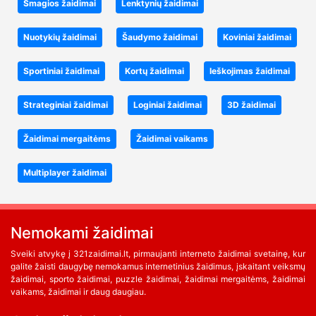
Smagios žaidimai
Lenktynių žaidimai
Nuotykių žaidimai
Šaudymo žaidimai
Koviniai žaidimai
Sportiniai žaidimai
Kortų žaidimai
Ieškojimas žaidimai
Strateginiai žaidimai
Loginiai žaidimai
3D žaidimai
Žaidimai mergaitėms
Žaidimai vaikams
Multiplayer žaidimai
Nemokami žaidimai
Sveiki atvykę į 321zaidimai.lt, pirmaujanti interneto žaidimai svetainę, kur
galite žaisti daugybę nemokamus internetinius žaidimus, įskaitant veiksmų
žaidimai, sporto žaidimai, puzzle žaidimai, žaidimai mergaitėms, žaidimai
vaikams, žaidimai ir daug daugiau.