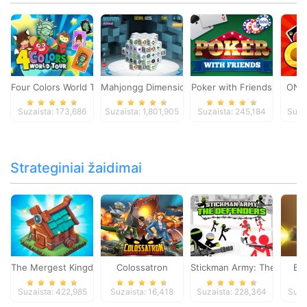
Four Colors World Tour
Mahjongg Dimensions
Poker with Friends
ONO
Suzaista: 173,686
Suzaista: 1,801,905
Suzaista: 245,184
Suza
Strateginiai žaidimai
The Mergest Kingdom
Colossatron
Stickman Army: The Defen
Bl
Suzaista: 422,985
Suzaista: 16,418
Suzaista: 228,364
Suza