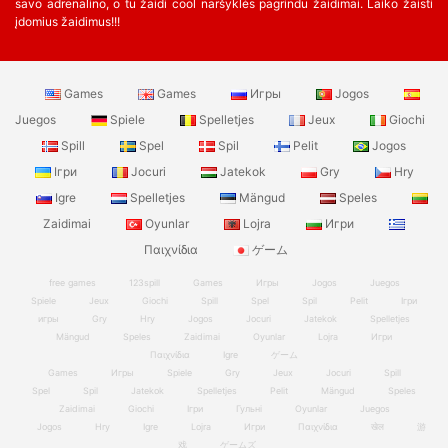
savo adrenalino, o tu žaidi cool naršyklės pagrindu žaidimai. Laiko žaisti
įdomius žaidimus!!!
Games
Games
Игры
Jogos
Juegos
Spiele
Spelletjes
Jeux
Giochi
Spill
Spel
Spil
Pelit
Jogos
Ігри
Jocuri
Jatekok
Gry
Hry
Igre
Spelletjes
Mängud
Speles
Zaidimai
Oyunlar
Lojra
Игри
Παιχνίδια
ゲーム
free games
123spill
Games
Игры
Jogos
Juegos
Spiele
Jeux
Giochi
Spill
Spel
Spil
Pelit
Ігри
игры
Gry
Hry
Jogos
Jocuri
Jatekok
Spelletjes
Mängud
Speles
Zaidimai
Oyunlar
Lojra
Игри
Παιχνίδια
Igre
ゲーム
Games
Игры
Spiele
Gry
Jeux
Jocuri
Spill
Spel
Spil
Jatekok
Spelletjes
Pelit
Mängud
Speles
Zaidimai
Giochi
Ігри
Гульні
Oyunlar
Juegos
Jogos
Hry
Igre
Lojra
Игри
Παιχνίδια
खेल
游
戏
ゲームズ