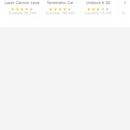
Laser Cannon Levels Pack
Terminator Car
Unblock It 3D
Dr
Suzaista: 80,249
Suzaista: 186,446
Suzaista: 13,320
Suza