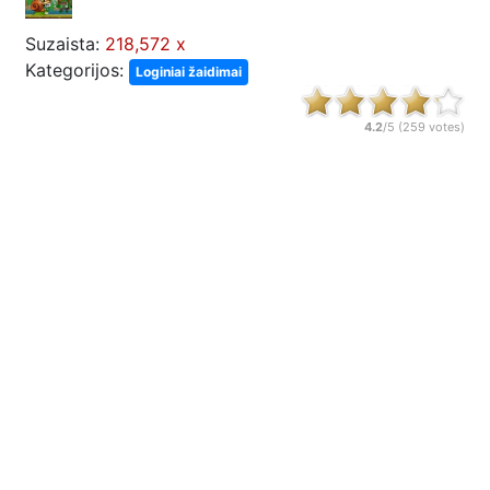
Suzaista:
218,572 x
Kategorijos:
Loginiai žaidimai
4.2
/5 (
259
votes)