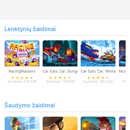
Lenktynių žaidimai
RacingMasters
Car Eats Car: Dungeon Adventure
Car Eats Car: Winter Adve
Musta
Suzaista: 178,449
Suzaista: 178,929
Suzaista: 180,424
Suza
Šaudymo žaidimai