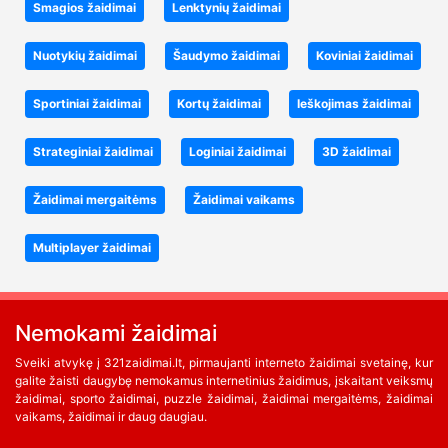
Smagios žaidimai
Lenktynių žaidimai
Nuotykių žaidimai
Šaudymo žaidimai
Koviniai žaidimai
Sportiniai žaidimai
Kortų žaidimai
Ieškojimas žaidimai
Strateginiai žaidimai
Loginiai žaidimai
3D žaidimai
Žaidimai mergaitėms
Žaidimai vaikams
Multiplayer žaidimai
Nemokami žaidimai
Sveiki atvykę į 321zaidimai.lt, pirmaujanti interneto žaidimai svetainę, kur
galite žaisti daugybę nemokamus internetinius žaidimus, įskaitant veiksmų
žaidimai, sporto žaidimai, puzzle žaidimai, žaidimai mergaitėms, žaidimai
vaikams, žaidimai ir daug daugiau.