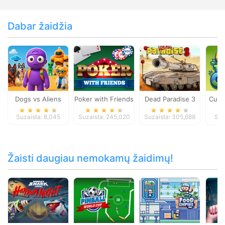
Dabar žaidžia
Dogs vs Aliens
Poker with Friends
Dead Paradise 3
Cut 
Suzaista: 8,045
Suzaista: 245,020
Suzaista: 305,688
Suz
Žaisti daugiau nemokamų žaidimų!