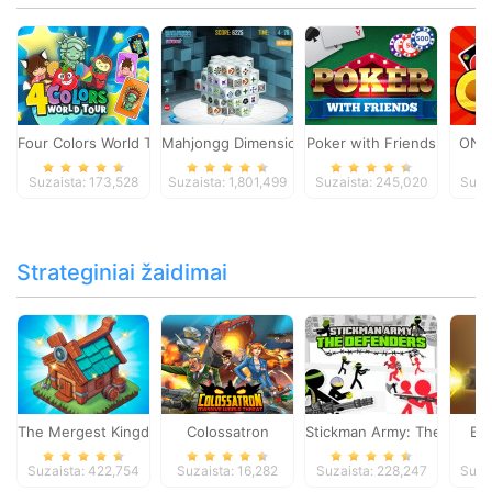
Four Colors World Tour
Mahjongg Dimensions
Poker with Friends
ONO
Suzaista: 173,528
Suzaista: 1,801,499
Suzaista: 245,020
Suza
Strateginiai žaidimai
The Mergest Kingdom
Colossatron
Stickman Army: The Defen
Bl
Suzaista: 422,754
Suzaista: 16,282
Suzaista: 228,247
Suza