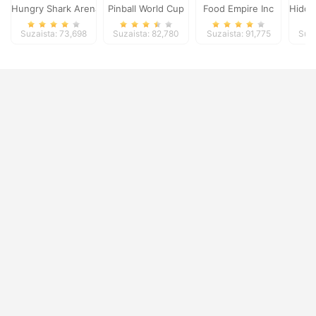
Hungry Shark Arena Horror Night
Pinball World Cup
Food Empire Inc
Hidde
Suzaista: 73,698
Suzaista: 82,780
Suzaista: 91,775
Suza