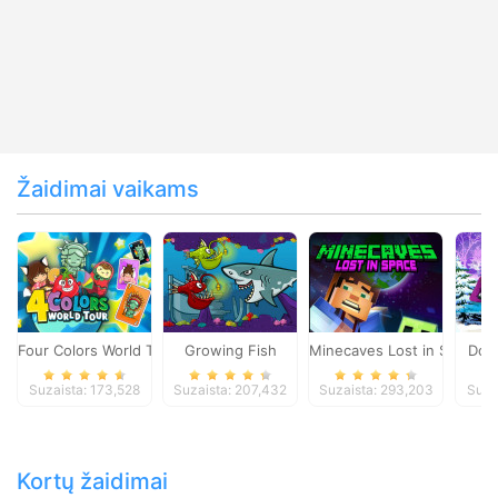
Žaidimai vaikams
Four Colors World Tour
Growing Fish
Minecaves Lost in Space
Dol
Suzaista: 173,528
Suzaista: 207,432
Suzaista: 293,203
Suza
Kortų žaidimai