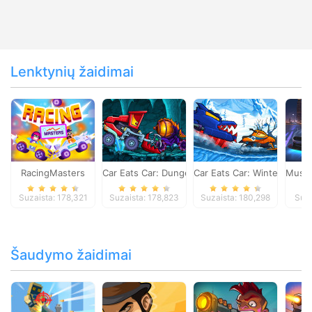
Lenktynių žaidimai
RacingMasters
Car Eats Car: Dungeon Adventure
Car Eats Car: Winter Adve
Musta
Suzaista: 178,321
Suzaista: 178,823
Suzaista: 180,298
Suza
Šaudymo žaidimai