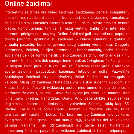
Online žaidimai
Internetinis žaidimas yra video žaidimas, žaidžiamas per kai kompiuterių
tinklo forma, naudojant asmeninį kompiuterį, vaizdo žaidimų konsolės ar
delninis žaidimų konsolės.Interneto azartinių lošimų plėtra atspindi bendrą
plėtros kompiuterinius tinklus iš mažų vietinių tinklų prie interneto ir
interneto prieigos pati augimą. Online žaidimai gali svyruoti nuo paprasto
teksto pagrindu aplinkoje su žaidimais, kuriuose sudėtingus grafika ir
virtualių pasaulių, kuriame gyvena daug žaidėjų vienu metu. Daugelis
internetinių žaidimų susijęs internetinių bendruomenių, todėl žaidimai
socialinės veiklos formos ne tik vieno žaidėjo žaidimų. Retro ar klasikinių
interneto žaidimai leis tiek suaugusiems ir vaikas žviegimas iš džiaugsmo ir
jie mėgsta žaisti juos vėl ir vėl. Tuo 321 Žaidimai rasite gražus atrankos
sporto žaidimai, pavyzdžiui, baseinas, futbolo ar golfą. Pažvelkite
Multiplayer žaidimai skyriuje išvaizdą žaisti žaidimus su draugais ir
kalbėtis. Mūsų 321zaidimai.lt katalogas yra visiškai suderinti su įdomus ir
kietas žaidimų. Pasukti ryškiausią protus mes turime keletą dėlionės ir
platforma žaidimus, pakelsiu savo žvalgybos jos ribos. Jei manote, kad
jums buvo tikėtina, kandidatas Grand Prix, pabandykite savo rankas
deginimas juostomis su lenktynių ir vairavimo žaidimų, tokių kaip 3D
Racing. Kai kurie iš populiariausių naikintuvų žaidimai yra tie, kurie
teminius ant karatė ir bokso. Tai beat em up Žaidimai leis vaikams
žviegimas iš džiaugsmo, ir kad suaugusiųjų kovoti su dėl to veiksmo
gabalas vaikams. Tuo 321zaidimai.lt jūs galite žaisti tūkstančius
nemokamų žaidimų, pavyzdžiui, veiksmo žaidimai, ir jie bus pripumpuoti