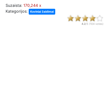
Suzaista:
170,244 x
Kategorijos:
Koviniai žaidimai
4.2
/5 (
104
votes)