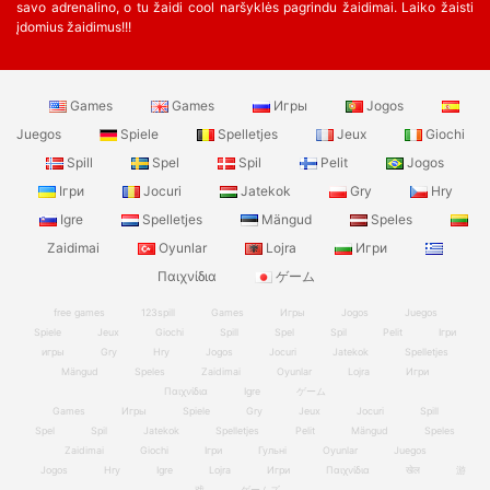
savo adrenalino, o tu žaidi cool naršyklės pagrindu žaidimai. Laiko žaisti
įdomius žaidimus!!!
Games
Games
Игры
Jogos
Juegos
Spiele
Spelletjes
Jeux
Giochi
Spill
Spel
Spil
Pelit
Jogos
Ігри
Jocuri
Jatekok
Gry
Hry
Igre
Spelletjes
Mängud
Speles
Zaidimai
Oyunlar
Lojra
Игри
Παιχνίδια
ゲーム
free games
123spill
Games
Игры
Jogos
Juegos
Spiele
Jeux
Giochi
Spill
Spel
Spil
Pelit
Ігри
игры
Gry
Hry
Jogos
Jocuri
Jatekok
Spelletjes
Mängud
Speles
Zaidimai
Oyunlar
Lojra
Игри
Παιχνίδια
Igre
ゲーム
Games
Игры
Spiele
Gry
Jeux
Jocuri
Spill
Spel
Spil
Jatekok
Spelletjes
Pelit
Mängud
Speles
Zaidimai
Giochi
Ігри
Гульні
Oyunlar
Juegos
Jogos
Hry
Igre
Lojra
Игри
Παιχνίδια
खेल
游
戏
ゲームズ