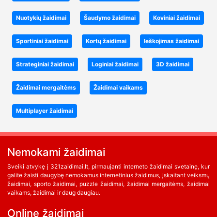
Nuotykių žaidimai
Šaudymo žaidimai
Koviniai žaidimai
Sportiniai žaidimai
Kortų žaidimai
Ieškojimas žaidimai
Strateginiai žaidimai
Loginiai žaidimai
3D žaidimai
Žaidimai mergaitėms
Žaidimai vaikams
Multiplayer žaidimai
Nemokami žaidimai
Sveiki atvykę į 321zaidimai.lt, pirmaujanti interneto žaidimai svetainę, kur
galite žaisti daugybę nemokamus internetinius žaidimus, įskaitant veiksmų
žaidimai, sporto žaidimai, puzzle žaidimai, žaidimai mergaitėms, žaidimai
vaikams, žaidimai ir daug daugiau.
Online žaidimai