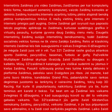
Internetinis žaidimas yra video žaidimas, žaidžiamas per kai kompiuterių
tinklo forma, naudojant asmeninį kompiuterį, vaizdo žaidimų konsolės ar
delninis žaidimų konsolės.Interneto azartinių lošimų plėtra atspindi bendrą
plėtros kompiuterinius tinklus iš mažų vietinių tinklų prie interneto ir
interneto prieigos pati augimą. Online žaidimai gali svyruoti nuo paprasto
teksto pagrindu aplinkoje su žaidimais, kuriuose sudėtingus grafika ir
virtualių pasaulių, kuriame gyvena daug žaidėjų vienu metu. Daugelis
internetinių žaidimų susijęs internetinių bendruomenių, todėl žaidimai
socialinės veiklos formos ne tik vieno žaidėjo žaidimų. Retro ar klasikinių
interneto žaidimai leis tiek suaugusiems ir vaikas žviegimas iš džiaugsmo ir
jie mėgsta žaisti juos vėl ir vėl. Tuo 321 Žaidimai rasite gražus atrankos
sporto žaidimai, pavyzdžiui, baseinas, futbolo ar golfą. Pažvelkite
Multiplayer žaidimai skyriuje išvaizdą žaisti žaidimus su draugais ir
kalbėtis. Mūsų 321zaidimai.lt katalogas yra visiškai suderinti su įdomus ir
kietas žaidimų. Pasukti ryškiausią protus mes turime keletą dėlionės ir
platforma žaidimus, pakelsiu savo žvalgybos jos ribos. Jei manote, kad
jums buvo tikėtina, kandidatas Grand Prix, pabandykite savo rankas
deginimas juostomis su lenktynių ir vairavimo žaidimų, tokių kaip 3D
Racing. Kai kurie iš populiariausių naikintuvų žaidimai yra tie, kurie
teminius ant karatė ir bokso. Tai beat em up Žaidimai leis vaikams
žviegimas iš džiaugsmo, ir kad suaugusiųjų kovoti su dėl to veiksmo
gabalas vaikams. Tuo 321zaidimai.lt jūs galite žaisti tūkstančius
nemokamų žaidimų, pavyzdžiui, veiksmo žaidimai, ir jie bus pripumpuoti
savo adrenalino, o tu žaidi cool naršyklės pagrindu žaidimai. Laiko žaisti