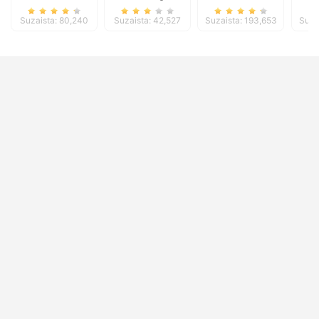
Suzaista: 80,240
Suzaista: 42,527
Suzaista: 193,653
Suza