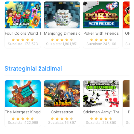
Four Colors World Tour
Mahjongg Dimensions
Poker with Friends
ONO
Suzaista: 173,673
Suzaista: 1,801,851
Suzaista: 245,166
Suza
Strateginiai žaidimai
The Mergest Kingdom
Colossatron
Stickman Army: The Defen
Bl
Suzaista: 422,969
Suzaista: 16,397
Suzaista: 228,350
Suza