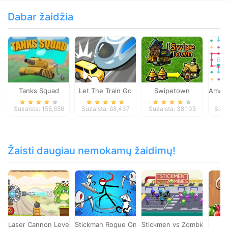
Dabar žaidžia
Tanks Squad
Let The Train Go
Swipetown
Amazi
Suzaista: 158,656
Suzaista: 68,437
Suzaista: 38,105
Suza
Žaisti daugiau nemokamų žaidimų!
Laser Cannon Levels Pack
Stickman Rogue Online
Stickmen vs Zombies
T