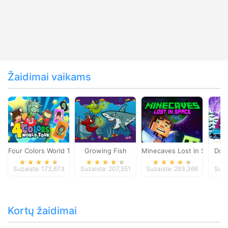
Žaidimai vaikams
Four Colors World Tour
Growing Fish
Minecaves Lost in Space
Dol
Suzaista: 173,673
Suzaista: 207,551
Suzaista: 293,366
Suza
Kortų žaidimai