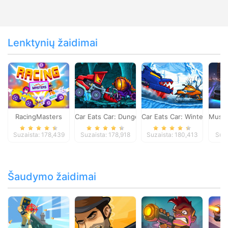
Lenktynių žaidimai
RacingMasters
Car Eats Car: Dungeon Adventure
Car Eats Car: Winter Adve
Musta
Suzaista: 178,439
Suzaista: 178,918
Suzaista: 180,413
Suza
Šaudymo žaidimai