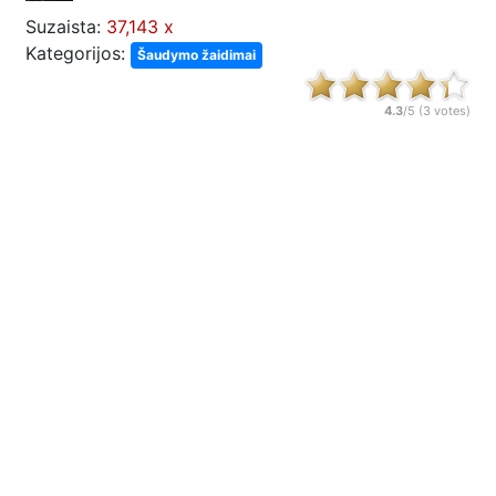
Suzaista:
37,143 x
Kategorijos:
Šaudymo žaidimai
4.3
/5 (
3
votes)