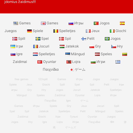
įdomius žaidimus!!!
Games
Games
Игры
Jogos
Juegos
Spiele
Spelletjes
Jeux
Giochi
Spill
Spel
Spil
Pelit
Jogos
Ігри
Jocuri
Jatekok
Gry
Hry
Igre
Spelletjes
Mängud
Speles
Zaidimai
Oyunlar
Lojra
Игри
Παιχνίδια
ゲーム
free games
123spill
Games
Игры
Jogos
Juegos
Spiele
Jeux
Giochi
Spill
Spel
Spil
Pelit
Ігри
игры
Gry
Hry
Jogos
Jocuri
Jatekok
Spelletjes
Mängud
Speles
Zaidimai
Oyunlar
Lojra
Игри
Παιχνίδια
Igre
ゲーム
Games
Игры
Spiele
Gry
Jeux
Jocuri
Spill
Spel
Spil
Jatekok
Spelletjes
Pelit
Mängud
Speles
Zaidimai
Giochi
Ігри
Гульні
Oyunlar
Juegos
Jogos
Hry
Igre
Lojra
Игри
Παιχνίδια
खेल
游
戏
ゲームズ