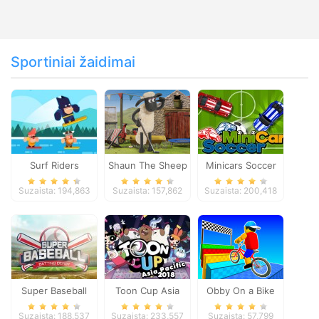
Sportiniai žaidimai
Surf Riders
Shaun The Sheep
Minicars Soccer
Baahmy Golf
Suzaista: 194,863
Suzaista: 157,862
Suzaista: 200,418
Super Baseball
Toon Cup Asia
Obby On a Bike
Pacific 2018
Suzaista: 188,537
Suzaista: 233,557
Suzaista: 57,799