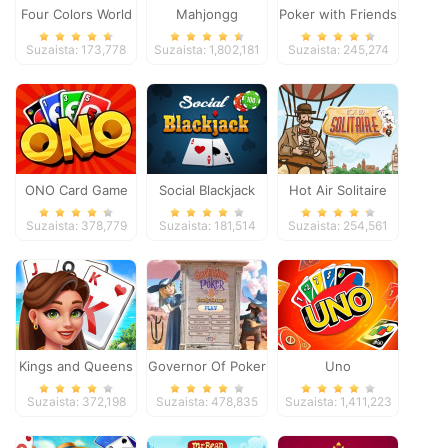
Four Colors World
Mahjongg
Poker with Friends
Tour
Dimensions
Suzaista: 173,778
Suzaista: 1,802,181
Suzaista: 245,274
ONO Card Game
Social Blackjack
Hot Air Solitaire
Suzaista: 378,779
Suzaista: 181,514
Suzaista: 254,561
Kings and Queens
Governor Of Poker
Uno
Solitaire Tripeaks
2
Suzaista: 372,198
Suzaista: 478,835
Suzaista: 1,411,223