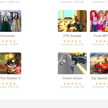
ista: 1,880,225
Suzaista: 258,156
Suzaista: 1
Princesses
FPS Assault
From BFF
asy Makeover
Shooter
Rival
aista: 73,819
Suzaista: 92,043
Suzaista: 
The Robber 5
Grand Action
Top Speed 
le Adventure
Crime: New York
3D
aista: 180,235
Suzaista: 246,792
Suzaista: 
Car Gang