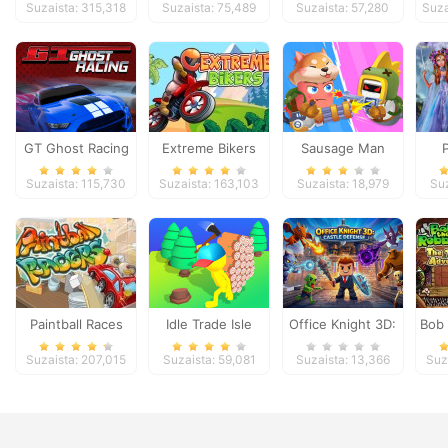
Suzaista: 315,318
Suzaista: 75,489
Suzaista: 57,280
Suza
GT Ghost Racing
Extreme Bikers
Sausage Man
Shooting
Fant
Suzaista: 115,730
Suzaista: 163,103
Suzaista: 18,979
Suz
Adventure
Paintball Races
Idle Trade Isle
Office Knight 3D:
Bob 
Castle Defense
Temp
Suzaista: 207,015
Suzaista: 59,081
Suzaista: 13,366
Suz