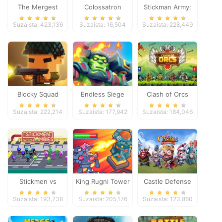
The Mergest
Colossatron
Stickman Army:
Kingdom
The Defenders
Suzaista: 423,136
Suzaista: 16,504
Suzaista: 228,449
Blocky Squad
Endless Siege
Clash of Orcs
Suzaista: 222,214
Suzaista: 177,942
Suzaista: 184,046
Stickmen vs
King Rugni Tower
Castle Defense
Zombies
Defense
Suzaista: 193,738
Suzaista: 205,176
Suzaista: 123,860