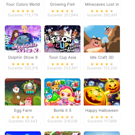
Four Colors World
Growing Fish
Minecaves Lost in
Tour
Space
Suzaista: 173,778
Suzaista: 207,649
Suzaista: 293,491
Dolphin Show 8
Toon Cup Asia
Idle Craft 3D
Pacific 2018
Suzaista: 232,216
Suzaista: 233,557
Suzaista: 123,220
Egg Farm
Bomb it 5
Happy Halloween
Suzaista: 63,443
Suzaista: 218,026
Suzaista: 117,699