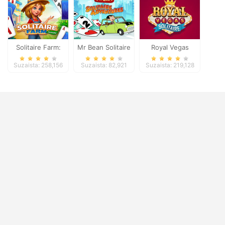
Solitaire Farm:
Mr Bean Solitaire
Royal Vegas
Seasons
Adventures
Solitaire
Suzaista: 258,156
Suzaista: 82,921
Suzaista: 219,128