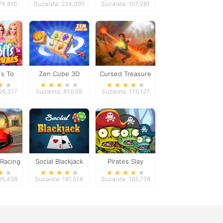
74,810
Suzaista: 224,395
Suzaista: 157,081
s To
Zen Cube 3D
Cursed Treasure
s
106,317
Suzaista: 81,039
Suzaista: 176,127
Racing
Social Blackjack
Pirates Slay
165,458
Suzaista: 181,514
Suzaista: 162,778