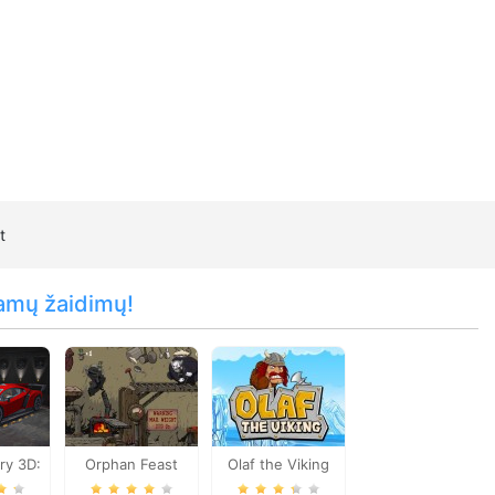
t
amų žaidimų!
ry 3D:
Orphan Feast
Olaf the Viking
hief