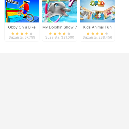
Obby On a Bike
My Dolphin Show 7
Kids Animal Fun
Suzaista: 57,799
Suzaista: 321,090
Suzaista: 238,456