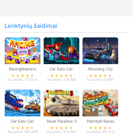
Lenktynių žaidimai
RacingMasters
Car Eats Car:
Mustang City
Dungeon
Driver
Suzaista: 178,514
Suzaista: 178,998
Suzaista: 55,687
Adventure
Car Eats Car:
Dead Paradise 3
Paintball Races
Winter Adventure
Suzaista: 180,488
Suzaista: 305,941
Suzaista: 207,015