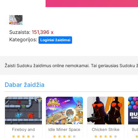
Suzaista:
151,396 x
Kategorijos:
Loginiai žaidimai
Žaisti Sudoku žaidimus online nemokamai. Tai geriausias Sudoku ž
Dabar žaidžia
Fireboy and
Idle Miner Space
Chicken Strike
Bu
Watergirl 3
Rush