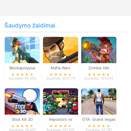
Šaudymo žaidimai
Blockapolypse
Mafia Wars
Zombie Idle
Zombie Shooter
Defense Online
Suzaista: 64,255
Suzaista: 203,173
Suzaista: 157,042
Stick Kill 3D
Impostors vs
GTA: Grand Vegas
Zombies: Survival
Crime
Suzaista: 16,467
Suzaista: 107,227
Suzaista: 57,787