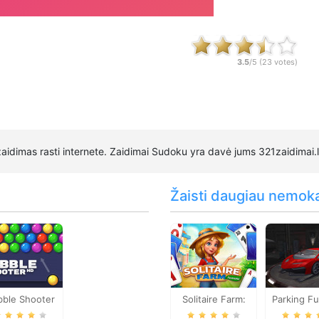
3.5
/5 (
23
votes)
aidimas rasti internete. Zaidimai Sudoku yra davė jums 321zaidimai.l
Žaisti daugiau nemok
bble Shooter
Solitaire Farm:
Parking Fu
Seasons
Night T