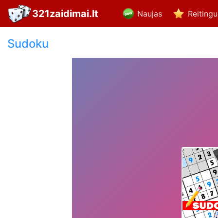
321zaidimai.lt
Naujas
Reiting
Sudoku