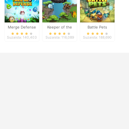
Merge Defense
Keeper of the
Battle Pets
Grove 2
Suzaista: 140,403
Suzaista: 116,089
Suzaista: 188,690