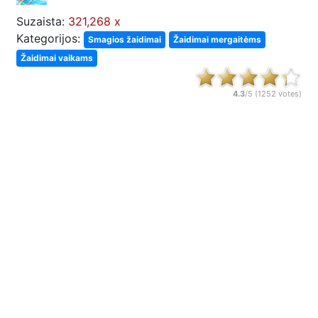
Suzaista:
321,268 x
Kategorijos:
Smagios žaidimai
Žaidimai mergaitėms
Žaidimai vaikams
4.3
/5 (
1252
votes)