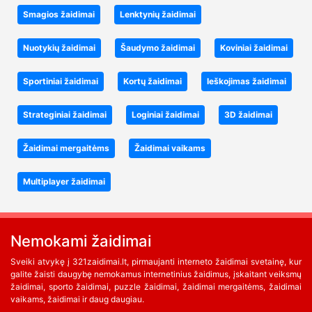
Smagios žaidimai
Lenktynių žaidimai
Nuotykių žaidimai
Šaudymo žaidimai
Koviniai žaidimai
Sportiniai žaidimai
Kortų žaidimai
Ieškojimas žaidimai
Strateginiai žaidimai
Loginiai žaidimai
3D žaidimai
Žaidimai mergaitėms
Žaidimai vaikams
Multiplayer žaidimai
Nemokami žaidimai
Sveiki atvykę į 321zaidimai.lt, pirmaujanti interneto žaidimai svetainę, kur
galite žaisti daugybę nemokamus internetinius žaidimus, įskaitant veiksmų
žaidimai, sporto žaidimai, puzzle žaidimai, žaidimai mergaitėms, žaidimai
vaikams, žaidimai ir daug daugiau.