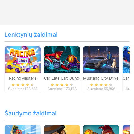
Lenktynių žaidimai
RacingMasters
Car Eats Car: Dungeon Adventure
Mustang City Driver
Car E
Suzaista: 178,682
Suzaista: 179,178
Suzaista: 55,856
Suza
Šaudymo žaidimai