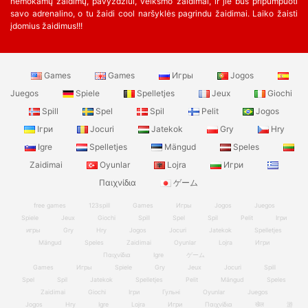
nemokamų žaidimų, pavyzdžiui, veiksmo žaidimai, ir jie bus pripumpuoti
savo adrenalino, o tu žaidi cool naršyklės pagrindu žaidimai. Laiko žaisti
įdomius žaidimus!!!
Games
Games
Игры
Jogos
Juegos
Spiele
Spelletjes
Jeux
Giochi
Spill
Spel
Spil
Pelit
Jogos
Ігри
Jocuri
Jatekok
Gry
Hry
Igre
Spelletjes
Mängud
Speles
Zaidimai
Oyunlar
Lojra
Игри
Παιχνίδια
ゲーム
free games
123spill
Games
Игры
Jogos
Juegos
Spiele
Jeux
Giochi
Spill
Spel
Spil
Pelit
Ігри
игры
Gry
Hry
Jogos
Jocuri
Jatekok
Spelletjes
Mängud
Speles
Zaidimai
Oyunlar
Lojra
Игри
Παιχνίδια
Igre
ゲーム
Games
Игры
Spiele
Gry
Jeux
Jocuri
Spill
Spel
Spil
Jatekok
Spelletjes
Pelit
Mängud
Speles
Zaidimai
Giochi
Ігри
Гульні
Oyunlar
Juegos
Jogos
Hry
Igre
Lojra
Игри
Παιχνίδια
खेल
游