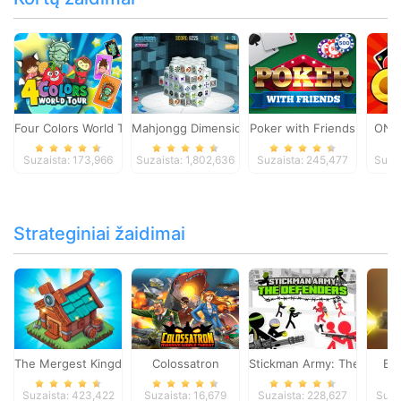
Four Colors World Tour
Mahjongg Dimensions
Poker with Friends
ONO
Suzaista: 173,966
Suzaista: 1,802,636
Suzaista: 245,477
Suza
Strateginiai žaidimai
The Mergest Kingdom
Colossatron
Stickman Army: The Defen
Bl
Suzaista: 423,422
Suzaista: 16,679
Suzaista: 228,627
Suza