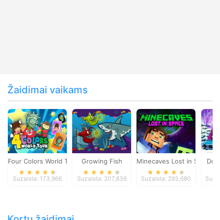
Žaidimai vaikams
Four Colors World Tour
Growing Fish
Minecaves Lost in Space
Dol
Suzaista: 173,966
Suzaista: 207,836
Suzaista: 293,680
Suza
Kortų žaidimai