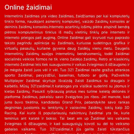
Online žaidimai
Internetinis žaidimas yra video žaidimas, žaidžiamas per kai kompiuterių
tinklo forma, naudojant asmeninį kompiuterį, vaizdo žaidimų konsolės ar
delninis žaidimų konsolės.Interneto azartinių lošimų plėtra atspindi bendrą
plėtros kompiuterinius tinklus iš mažų vietinių tinklų prie interneto ir
interneto prieigos pati augimą. Online žaidimai gali svyruoti nuo paprasto
teksto pagrindu aplinkoje su žaidimais, kuriuose sudėtingus grafika ir
virtualių pasaulių, kuriame gyvena daug žaidėjų vienu metu. Daugelis
internetinių žaidimų susijęs internetinių bendruomenių, todėl žaidimai
socialinės veiklos formos ne tik vieno žaidėjo žaidimų. Retro ar klasikinių
interneto žaidimai leis tiek suaugusiems ir vaikas žviegimas iš džiaugsmo ir
jie mėgsta žaisti juos vėl ir vėl. Tuo 321 Žaidimai rasite gražus atrankos
sporto žaidimai, pavyzdžiui, baseinas, futbolo ar golfą. Pažvelkite
Multiplayer žaidimai skyriuje išvaizdą žaisti žaidimus su draugais ir
kalbėtis. Mūsų 321zaidimai.lt katalogas yra visiškai suderinti su įdomus ir
kietas žaidimų. Pasukti ryškiausią protus mes turime keletą dėlionės ir
platforma žaidimus, pakelsiu savo žvalgybos jos ribos. Jei manote, kad
jums buvo tikėtina, kandidatas Grand Prix, pabandykite savo rankas
deginimas juostomis su lenktynių ir vairavimo žaidimų, tokių kaip 3D
Racing. Kai kurie iš populiariausių naikintuvų žaidimai yra tie, kurie
teminius ant karatė ir bokso. Tai beat em up Žaidimai leis vaikams
žviegimas iš džiaugsmo, ir kad suaugusiųjų kovoti su dėl to veiksmo
gabalas vaikams. Tuo 321zaidimai.lt jūs galite žaisti tūkstančius