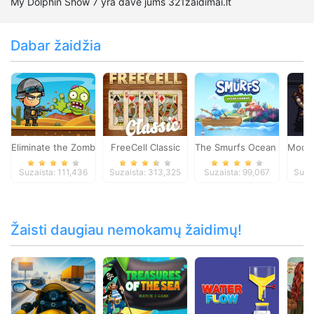
My Dolphin Show 7 yra davė jums 321zaidimai.lt
Dabar žaidžia
Eliminate the Zombies
FreeCell Classic
The Smurfs Ocean Cleanu
Moder
Suzaista: 111,436
Suzaista: 313,325
Suzaista: 99,067
Suza
Žaisti daugiau nemokamų žaidimų!