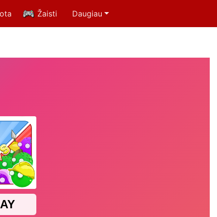
uota
Žaisti
Daugiau