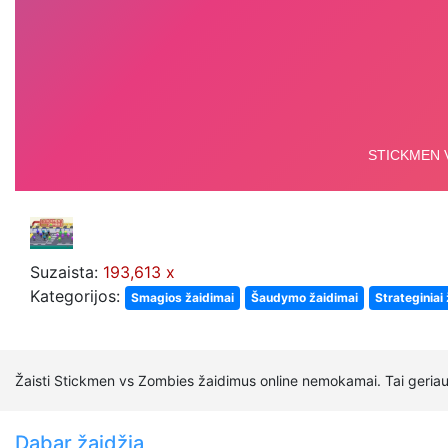
Suzaista:
193,613 x
Kategorijos:
Smagios žaidimai
Šaudymo žaidimai
Strateginiai
Žaisti Stickmen vs Zombies žaidimus online nemokamai. Tai geriau
Dabar žaidžia