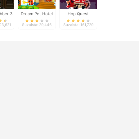
bber 3
Dream Pet Hotel
Hop Quest
203,621
Suzaista: 29,446
Suzaista: 161,729