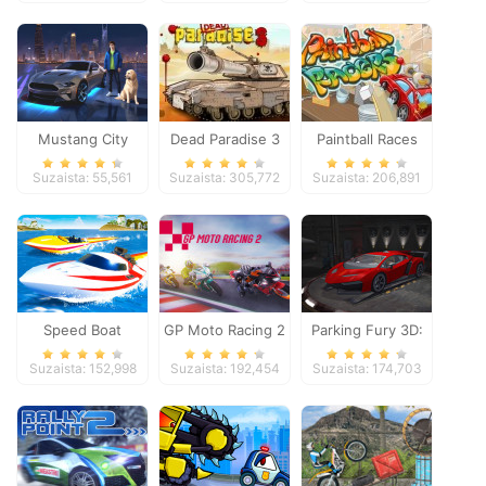
Mustang City
Dead Paradise 3
Paintball Races
Driver
Suzaista: 55,561
Suzaista: 305,772
Suzaista: 206,891
Speed Boat
GP Moto Racing 2
Parking Fury 3D:
Extreme Racing
Night Thief
Suzaista: 152,998
Suzaista: 192,454
Suzaista: 174,703