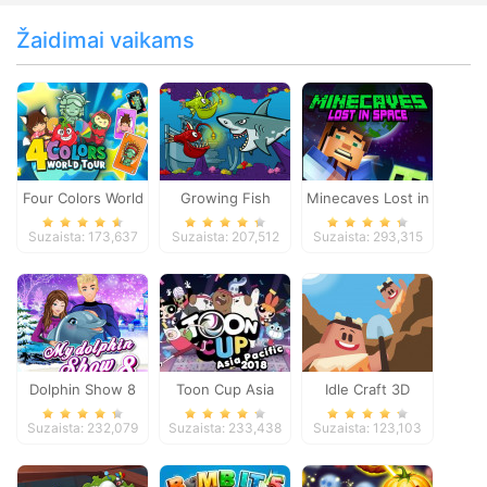
Žaidimai vaikams
Four Colors World
Growing Fish
Minecaves Lost in
Tour
Space
Suzaista: 173,637
Suzaista: 207,512
Suzaista: 293,315
Dolphin Show 8
Toon Cup Asia
Idle Craft 3D
Pacific 2018
Suzaista: 232,079
Suzaista: 233,438
Suzaista: 123,103