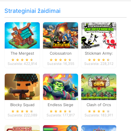
Strateginiai žaidimai
The Mergest
Colossatron
Stickman Army:
Kingdom
The Defenders
Suzaista: 422,914
Suzaista: 16,355
Suzaista: 228,312
Blocky Squad
Endless Siege
Clash of Orcs
Suzaista: 222,089
Suzaista: 177,817
Suzaista: 183,911