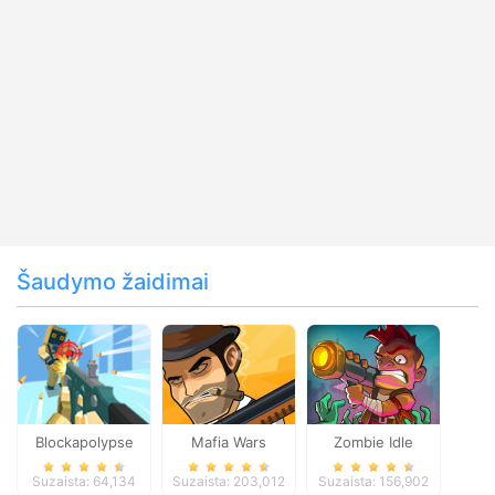
Šaudymo žaidimai
Blockapolypse
Mafia Wars
Zombie Idle
Zombie Shooter
Defense Online
Suzaista: 64,134
Suzaista: 203,012
Suzaista: 156,902