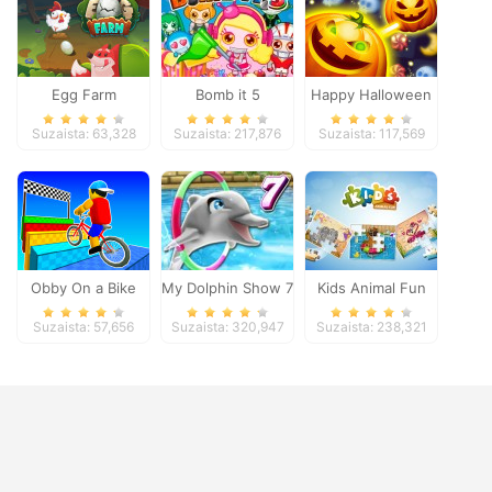
Egg Farm
Bomb it 5
Happy Halloween
Suzaista: 63,328
Suzaista: 217,876
Suzaista: 117,569
Obby On a Bike
My Dolphin Show 7
Kids Animal Fun
Suzaista: 57,656
Suzaista: 320,947
Suzaista: 238,321