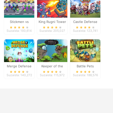
Stickmen vs
King Rugni Tower
Castle Defense
Zombies
Defense
Suzaista: 193,614
Suzaista: 205,027
Suzaista: 123,741
Merge Defense
Keeper of the
Battle Pets
Grove 2
Suzaista: 140,272
Suzaista: 115,972
Suzaista: 188,576