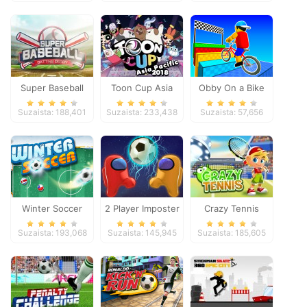
Super Baseball
Toon Cup Asia
Obby On a Bike
Pacific 2018
Suzaista: 188,401
Suzaista: 233,438
Suzaista: 57,656
Winter Soccer
2 Player Imposter
Crazy Tennis
Soccer
Suzaista: 193,068
Suzaista: 145,945
Suzaista: 185,605