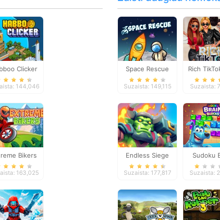
bboo Clicker
Space Rescue
Rich TikTo
aista: 144,046
Suzaista: 149,115
Suzaista: 
treme Bikers
Endless Siege
Sudoku B
Block
aista: 163,025
Suzaista: 177,817
Suzaista: 