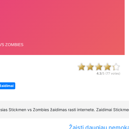
4.3
/5 (
77
votes)
 žaidimai
sias Stickmen vs Zombies žaidimas rasti internete. Zaidimai Stickme
Žaisti daugiau nemok