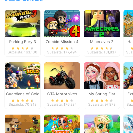
Parking Fury 3
Zombie Mission 4
Minecaves 2
Ha
Suzaista: 163,130
Suzaista: 177,494
Suzaista: 181,837
Suz
Guardians of Gold
GTA Motorbikes
My Spring Flat
Ex
Shoes Design
Suzaista: 70,318
Suzaista: 176,284
Suzaista: 97,878
Suz