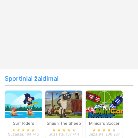
Sportiniai žaidimai
Surf Riders
Shaun The Sheep
Minicars Soccer
Baahmy Golf
Suzaista: 194,745
Suzaista: 157,744
Suzaista: 200,287