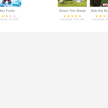
Blox Fruits
Shaun The Sheep
Bob the Ro
Chick n Spoon
aista: 24,208
Suzaista: 103,193
Suzaista: 