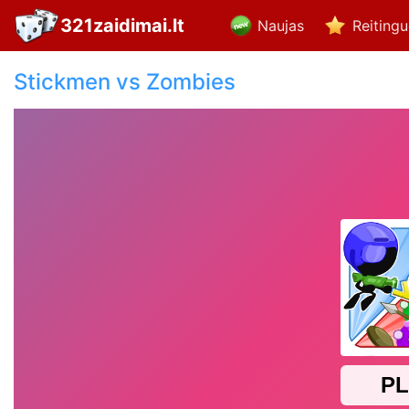
321zaidimai.lt
Naujas
Reiting
Stickmen vs Zombies