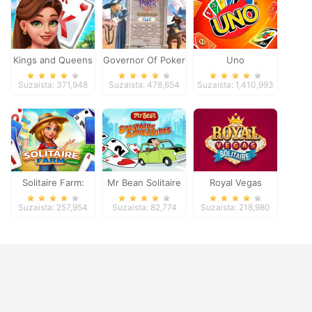
Kings and Queens
Governor Of Poker
Uno
Solitaire Tripeaks
2
Suzaista: 371,948
Suzaista: 478,654
Suzaista: 1,410,993
Solitaire Farm:
Mr Bean Solitaire
Royal Vegas
Seasons
Adventures
Solitaire
Suzaista: 257,954
Suzaista: 82,774
Suzaista: 218,980