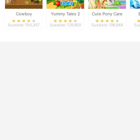
Cowboy
Yummy Tales 2
Cute Pony Care
Adventures
Suzaista: 104,357
Suzaista: 128,900
Suzaista: 198,948
Suz