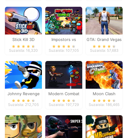
Stick Kill 3D
Impostors vs
GTA: Grand Vegas
Zombies: Survival
Crime
Suzaista: 16,320
Suzaista: 107,105
Suzaista: 57,683
Johnny Revenge
Modern Combat
Moon Clash
Defense
Heroes
Suzaista: 212,705
Suzaista: 197,729
Suzaista: 186,465