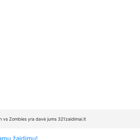
n vs Zombies yra davė jums 321zaidimai.lt
amų žaidimų!