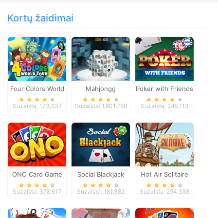
Kortų žaidimai
Four Colors World
Mahjongg
Poker with Friends
Tour
Dimensions
Suzaista: 173,637
Suzaista: 1,801,768
Suzaista: 245,113
ONO Card Game
Social Blackjack
Hot Air Solitaire
Suzaista: 378,617
Suzaista: 181,382
Suzaista: 254,388