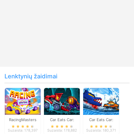
Lenktynių žaidimai
RacingMasters
Car Eats Car:
Car Eats Car:
Dungeon
Winter Adventure
Suzaista: 178,397
Suzaista: 178,882
Suzaista: 180,371
Adventure