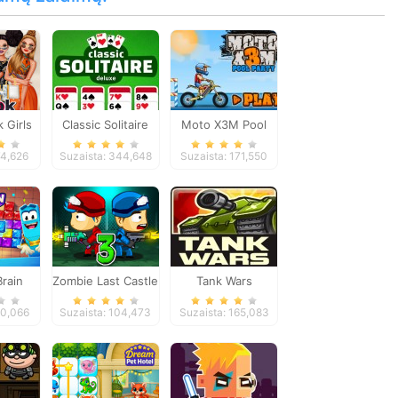
k Girls
Classic Solitaire
Moto X3M Pool
Deluxe
Party
74,626
Suzaista: 344,648
Suzaista: 171,550
rain
Zombie Last Castle
Tank Wars
s
3
20,066
Suzaista: 104,473
Suzaista: 165,083