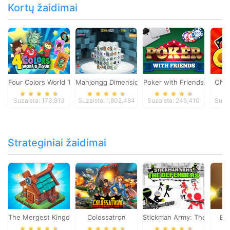
Kortų žaidimai
Four Colors World Tour
Mahjongg Dimensions
Poker with Friends
ONO
Suzaista: 173,913
Suzaista: 1,802,484
Suzaista: 245,410
Suza
Strateginiai žaidimai
The Mergest Kingdom
Colossatron
Stickman Army: The Defen
Bl