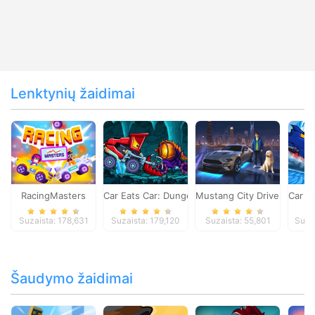
Lenktynių žaidimai
RacingMasters
Car Eats Car: Dungeon Adventure
Mustang City Driver
Car E
Suzaista: 178,631
Suzaista: 179,120
Suzaista: 55,801
Suza
Šaudymo žaidimai