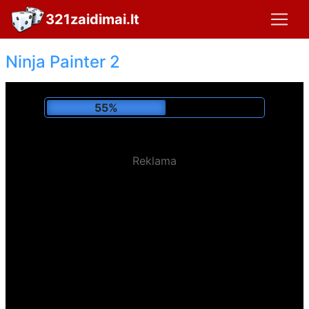
321zaidimai.lt
Ninja Painter 2
59%
Reklama