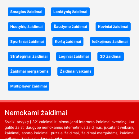
Smagios žaidimai
Lenktynių žaidimai
Nuotykių žaidimai
Šaudymo žaidimai
Koviniai žaidimai
Sportiniai žaidimai
Kortų žaidimai
Ieškojimas žaidimai
Strateginiai žaidimai
Loginiai žaidimai
3D žaidimai
Žaidimai mergaitėms
Žaidimai vaikams
Multiplayer žaidimai
Nemokami žaidimai
Sveiki atvykę į 321zaidimai.lt, pirmaujanti interneto žaidimai svetainę, kur
galite žaisti daugybę nemokamus internetinius žaidimus, įskaitant veiksmų
žaidimai, sporto žaidimai, puzzle žaidimai, žaidimai mergaitėms, žaidimai
vaikams, žaidimai ir daug daugiau.