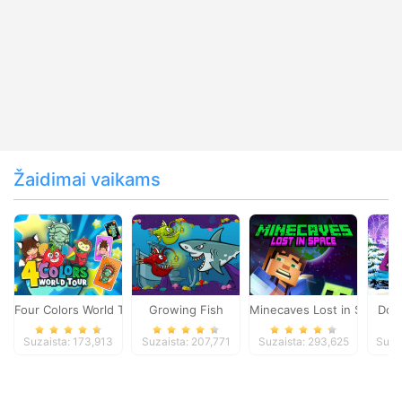
Žaidimai vaikams
Four Colors World Tour
Growing Fish
Minecaves Lost in Space
Dol
Suzaista: 173,913
Suzaista: 207,771
Suzaista: 293,625
Suza