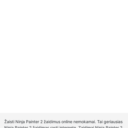
Žaisti Ninja Painter 2 žaidimus online nemokamai. Tai geriausias
Ninja Painter 2 žaidimas rasti internete. Zaidimai Ninja Painter 2