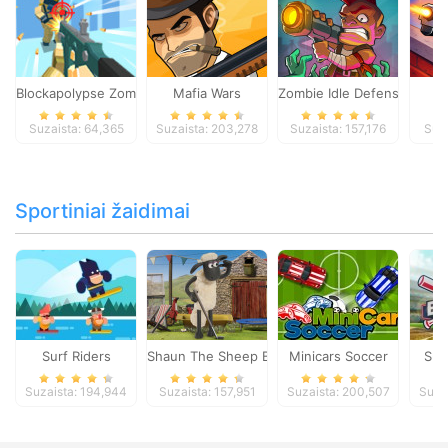
Blockapolypse Zombie Shooter
Mafia Wars
Zombie Idle Defense Onlin
St
Suzaista: 64,365
Suzaista: 203,278
Suzaista: 157,176
Suza
Sportiniai žaidimai
Surf Riders
Shaun The Sheep Baahmy Golf
Minicars Soccer
Sup
Suzaista: 194,944
Suzaista: 157,951
Suzaista: 200,507
Suza