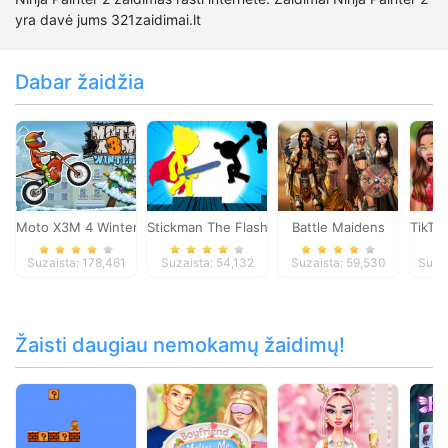
yra davė jums 321zaidimai.lt
Dabar žaidžia
Moto X3M 4 Winter
Stickman The Flash
Battle Maidens
TikTo
Suzaista: 178,461
Suzaista: 54,132
Suzaista: 59,530
Suza
Žaisti daugiau nemokamų žaidimų!