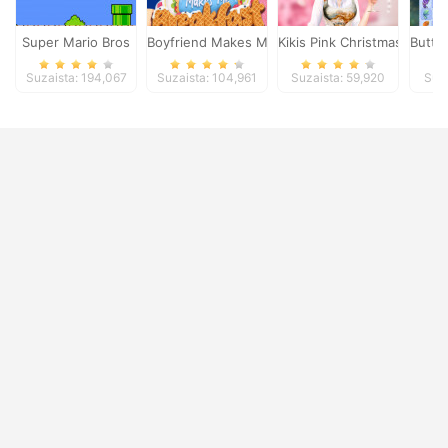
Super Mario Bros
Boyfriend Makes Me Breakfast
Kikis Pink Christmas
Butte
Suzaista: 194,067
Suzaista: 104,961
Suzaista: 59,920
Suza