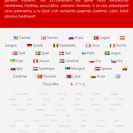
gabalas vaikams. Tuo 321zaidimai.lt jūs galite žaisti tūkstančius
nemokamų žaidimų, pavyzdžiui, veiksmo žaidimai, ir jie bus pripumpuoti
savo adrenalino, o tu žaidi cool naršyklės pagrindu žaidimai. Laiko žaisti
įdomius žaidimus!!!
Games
Games
Игры
Jogos
Juegos
Spiele
Spelletjes
Jeux
Giochi
Spill
Spel
Spil
Pelit
Jogos
Ігри
Jocuri
Jatekok
Gry
Hry
Igre
Spelletjes
Mängud
Speles
Zaidimai
Oyunlar
Lojra
Игри
Παιχνίδια
ゲーム
free games
123spill
Games
Игры
Jogos
Juegos
Spiele
Jeux
Giochi
Spill
Spel
Spil
Pelit
Ігри
игры
Gry
Hry
Jogos
Jocuri
Jatekok
Spelletjes
Mängud
Speles
Zaidimai
Oyunlar
Lojra
Игри
Παιχνίδια
Igre
ゲーム
Games
Игры
Spiele
Gry
Jeux
Jocuri
Spill
Spel
Spil
Jatekok
Spelletjes
Pelit
Mängud
Speles
Zaidimai
Giochi
Ігри
Гульні
Oyunlar
Juegos