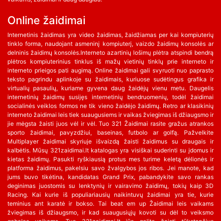
Online žaidimai
Internetinis žaidimas yra video žaidimas, žaidžiamas per kai kompiuterių
tinklo forma, naudojant asmeninį kompiuterį, vaizdo žaidimų konsolės ar
delninis žaidimų konsolės.Interneto azartinių lošimų plėtra atspindi bendrą
plėtros kompiuterinius tinklus iš mažų vietinių tinklų prie interneto ir
interneto prieigos pati augimą. Online žaidimai gali svyruoti nuo paprasto
teksto pagrindu aplinkoje su žaidimais, kuriuose sudėtingus grafika ir
virtualių pasaulių, kuriame gyvena daug žaidėjų vienu metu. Daugelis
internetinių žaidimų susijęs internetinių bendruomenių, todėl žaidimai
socialinės veiklos formos ne tik vieno žaidėjo žaidimų. Retro ar klasikinių
interneto žaidimai leis tiek suaugusiems ir vaikas žviegimas iš džiaugsmo ir
jie mėgsta žaisti juos vėl ir vėl. Tuo 321 Žaidimai rasite gražus atrankos
sporto žaidimai, pavyzdžiui, baseinas, futbolo ar golfą. Pažvelkite
Multiplayer žaidimai skyriuje išvaizdą žaisti žaidimus su draugais ir
kalbėtis. Mūsų 321zaidimai.lt katalogas yra visiškai suderinti su įdomus ir
kietas žaidimų. Pasukti ryškiausią protus mes turime keletą dėlionės ir
platforma žaidimus, pakelsiu savo žvalgybos jos ribos. Jei manote, kad
jums buvo tikėtina, kandidatas Grand Prix, pabandykite savo rankas
deginimas juostomis su lenktynių ir vairavimo žaidimų, tokių kaip 3D
Racing. Kai kurie iš populiariausių naikintuvų žaidimai yra tie, kurie
teminius ant karatė ir bokso. Tai beat em up Žaidimai leis vaikams
žviegimas iš džiaugsmo, ir kad suaugusiųjų kovoti su dėl to veiksmo