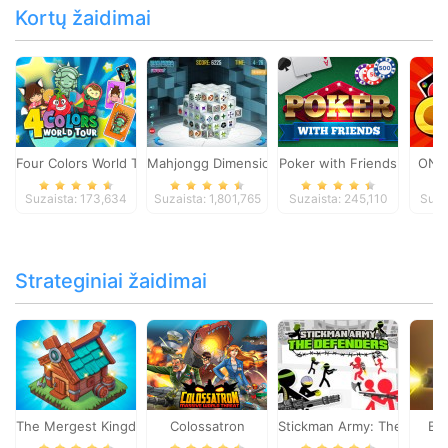
Kortų žaidimai
Four Colors World Tour
Mahjongg Dimensions
Poker with Friends
ONO
Suzaista: 173,634
Suzaista: 1,801,765
Suzaista: 245,110
Suza
Strateginiai žaidimai
The Mergest Kingdom
Colossatron
Stickman Army: The Defen
Bl