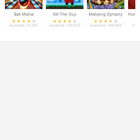
Ball Mania
Kill The Guy
Mahjong Dynasty
Hunte
Suzaista: 41,297
Suzaista: 156,532
Suzaista: 198,483
Suza