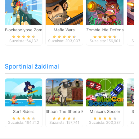
Blockapolypse Zombie Shooter
Mafia Wars
Zombie Idle Defense Onlin
St
Suzaista: 64,132
Suzaista: 203,007
Suzaista: 156,901
Suza
Sportiniai žaidimai
Surf Riders
Shaun The Sheep Baahmy Golf
Minicars Soccer
Sup
Suzaista: 194,742
Suzaista: 157,741
Suzaista: 200,287
Suza