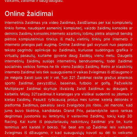
vaikams, žaidimai ir daug daugiau.
Online žaidimai
Internetinis žaidimas yra video žaidimas, žaidžiamas per kai kompiuterių
tinklo forma, naudojant asmeninį kompiuterį, vaizdo žaidimų konsolės ar
delninis žaidimų konsolės.Interneto azartinių lošimų plėtra atspindi bendrą
plėtros kompiuterinius tinklus iš mažų vietinių tinklų prie interneto ir
interneto prieigos pati augimą. Online žaidimai gali svyruoti nuo paprasto
teksto pagrindu aplinkoje su žaidimais, kuriuose sudėtingus grafika ir
virtualių pasaulių, kuriame gyvena daug žaidėjų vienu metu. Daugelis
internetinių žaidimų susijęs internetinių bendruomenių, todėl žaidimai
socialinės veiklos formos ne tik vieno žaidėjo žaidimų. Retro ar klasikinių
interneto žaidimai leis tiek suaugusiems ir vaikas žviegimas iš džiaugsmo ir
jie mėgsta žaisti juos vėl ir vėl. Tuo 321 Žaidimai rasite gražus atrankos
sporto žaidimai, pavyzdžiui, baseinas, futbolo ar golfą. Pažvelkite
Multiplayer žaidimai skyriuje išvaizdą žaisti žaidimus su draugais ir
kalbėtis. Mūsų 321zaidimai.lt katalogas yra visiškai suderinti su įdomus ir
kietas žaidimų. Pasukti ryškiausią protus mes turime keletą dėlionės ir
platforma žaidimus, pakelsiu savo žvalgybos jos ribos. Jei manote, kad
jums buvo tikėtina, kandidatas Grand Prix, pabandykite savo rankas
deginimas juostomis su lenktynių ir vairavimo žaidimų, tokių kaip 3D
Racing. Kai kurie iš populiariausių naikintuvų žaidimai yra tie, kurie
teminius ant karatė ir bokso. Tai beat em up Žaidimai leis vaikams
žviegimas iš džiaugsmo, ir kad suaugusiųjų kovoti su dėl to veiksmo