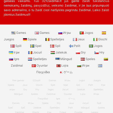
gabalas vaikams. Tuo 321zaidimai.lt jūs galite žaisti tūkstančius
nemokamų žaidimų, pavyzdžiui, veiksmo žaidimai, ir jie bus pripumpuoti
savo adrenalino, o tu žaidi cool naršyklės pagrindu žaidimai. Laiko žaisti
įdomius žaidimus!!!
Games
Games
Игры
Jogos
Juegos
Spiele
Spelletjes
Jeux
Giochi
Spill
Spel
Spil
Pelit
Jogos
Ігри
Jocuri
Jatekok
Gry
Hry
Igre
Spelletjes
Mängud
Speles
Zaidimai
Oyunlar
Lojra
Игри
Παιχνίδια
ゲーム
free games
123spill
Games
Игры
Jogos
Juegos
Spiele
Jeux
Giochi
Spill
Spel
Spil
Pelit
Ігри
игры
Gry
Hry
Jogos
Jocuri
Jatekok
Spelletjes
Mängud
Speles
Zaidimai
Oyunlar
Lojra
Игри
Παιχνίδια
Igre
ゲーム
Games
Игры
Spiele
Gry
Jeux
Jocuri
Spill
Spel
Spil
Jatekok
Spelletjes
Pelit
Mängud
Speles
Zaidimai
Giochi
Ігри
Гульні
Oyunlar
Juegos