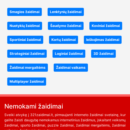
Smagios žaidimai
Lenktynių žaidimai
Nuotykių žaidimai
Šaudymo žaidimai
Koviniai žaidimai
Sportiniai žaidimai
Kortų žaidimai
Ieškojimas žaidimai
Strateginiai žaidimai
Loginiai žaidimai
3D žaidimai
Žaidimai mergaitėms
Žaidimai vaikams
Multiplayer žaidimai
Nemokami žaidimai
Sveiki atvykę į 321zaidimai.lt, pirmaujanti interneto žaidimai svetainę, kur
galite žaisti daugybę nemokamus internetinius žaidimus, įskaitant veiksmų
žaidimai, sporto žaidimai, puzzle žaidimai, žaidimai mergaitėms, žaidimai