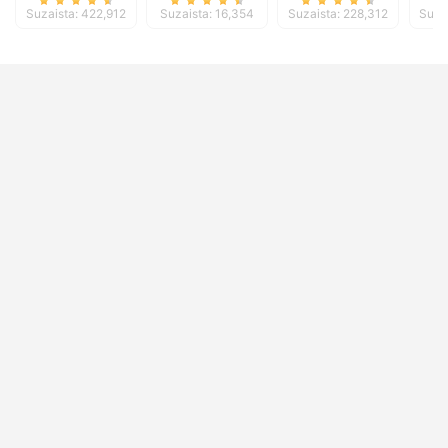
Suzaista: 422,912
Suzaista: 16,354
Suzaista: 228,312
Suza