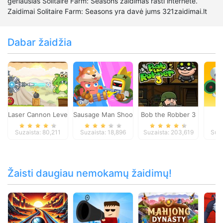
geriausias Solitaire Farm: Seasons žaidimas rasti internete.
Zaidimai Solitaire Farm: Seasons yra davė jums 321zaidimai.lt
Dabar žaidžia
Laser Cannon Levels Pack
Sausage Man Shooting Adventure
Bob the Robber 3
D
Suzaista: 80,211
Suzaista: 18,896
Suzaista: 203,619
Suza
Žaisti daugiau nemokamų žaidimų!