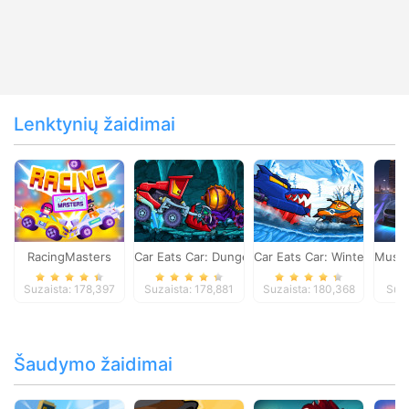
Lenktynių žaidimai
RacingMasters
Car Eats Car: Dungeon Adventure
Car Eats Car: Winter Adve
Musta
Suzaista: 178,397
Suzaista: 178,881
Suzaista: 180,368
Suza
Šaudymo žaidimai