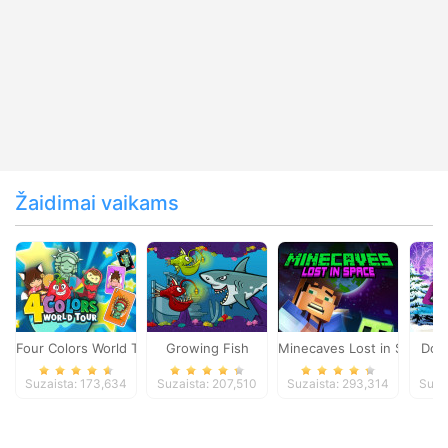
Žaidimai vaikams
Four Colors World Tour
Growing Fish
Minecaves Lost in Space
Dol
Suzaista: 173,634
Suzaista: 207,510
Suzaista: 293,314
Suza