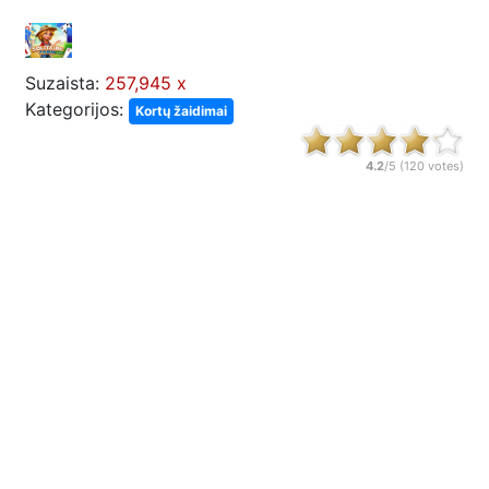
Suzaista:
257,945 x
Kategorijos:
Kortų žaidimai
4.2
/5 (
120
votes)