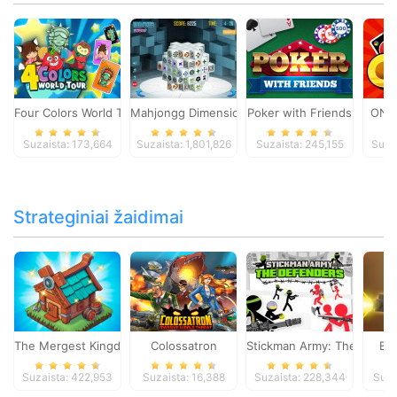
Four Colors World Tour
Mahjongg Dimensions
Poker with Friends
ONO
Suzaista: 173,664
Suzaista: 1,801,826
Suzaista: 245,155
Suza
Strateginiai žaidimai
The Mergest Kingdom
Colossatron
Stickman Army: The Defen
Bl
Suzaista: 422,953
Suzaista: 16,388
Suzaista: 228,344
Suza