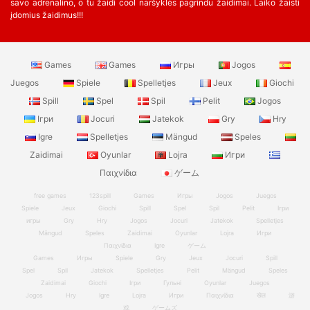
savo adrenalino, o tu žaidi cool naršyklės pagrindu žaidimai. Laiko žaisti
įdomius žaidimus!!!
Games
Games
Игры
Jogos
Juegos
Spiele
Spelletjes
Jeux
Giochi
Spill
Spel
Spil
Pelit
Jogos
Ігри
Jocuri
Jatekok
Gry
Hry
Igre
Spelletjes
Mängud
Speles
Zaidimai
Oyunlar
Lojra
Игри
Παιχνίδια
ゲーム
free games
123spill
Games
Игры
Jogos
Juegos
Spiele
Jeux
Giochi
Spill
Spel
Spil
Pelit
Ігри
игры
Gry
Hry
Jogos
Jocuri
Jatekok
Spelletjes
Mängud
Speles
Zaidimai
Oyunlar
Lojra
Игри
Παιχνίδια
Igre
ゲーム
Games
Игры
Spiele
Gry
Jeux
Jocuri
Spill
Spel
Spil
Jatekok
Spelletjes
Pelit
Mängud
Speles
Zaidimai
Giochi
Ігри
Гульні
Oyunlar
Juegos
Jogos
Hry
Igre
Lojra
Игри
Παιχνίδια
खेल
游
戏
ゲームズ