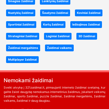
Smagios žaidimai
Lenktynių žaidimai
Nuotykių žaidimai
Šaudymo žaidimai
Koviniai žaidimai
Sportiniai žaidimai
Kortų žaidimai
Ieškojimas žaidimai
Strateginiai žaidimai
Loginiai žaidimai
3D žaidimai
Žaidimai mergaitėms
Žaidimai vaikams
Multiplayer žaidimai
Nemokami žaidimai
Sveiki atvykę į 321zaidimai.lt, pirmaujanti interneto žaidimai svetainę, kur
galite žaisti daugybę nemokamus internetinius žaidimus, įskaitant veiksmų
žaidimai, sporto žaidimai, puzzle žaidimai, žaidimai mergaitėms, žaidimai
vaikams, žaidimai ir daug daugiau.