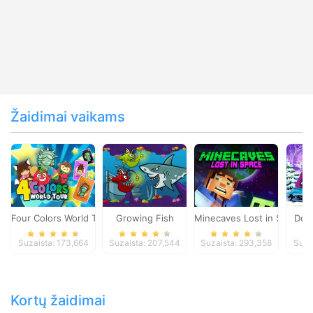
Žaidimai vaikams
Four Colors World Tour
Growing Fish
Minecaves Lost in Space
Dol
Suzaista: 173,664
Suzaista: 207,544
Suzaista: 293,358
Suza
Kortų žaidimai