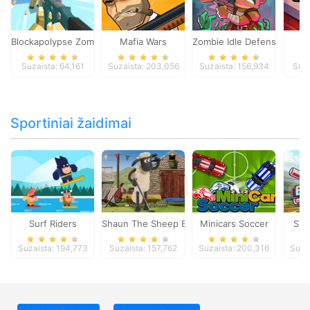
Blockapolypse Zombie Shooter
Mafia Wars
Zombie Idle Defense Onlin
St
Suzaista: 64,161
Suzaista: 203,056
Suzaista: 156,934
Suza
Sportiniai žaidimai
Surf Riders
Shaun The Sheep Baahmy Golf
Minicars Soccer
Sup
Suzaista: 194,773
Suzaista: 157,762
Suzaista: 200,316
Suza