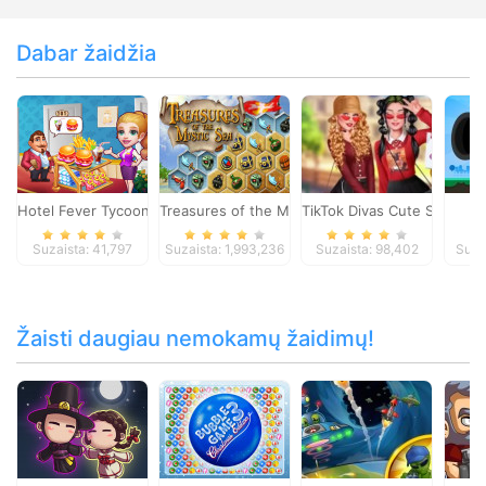
Dabar žaidžia
Hotel Fever Tycoon
Treasures of the Mystic Sea
TikTok Divas Cute School P
Ki
Suzaista: 41,797
Suzaista: 1,993,236
Suzaista: 98,402
Suza
Žaisti daugiau nemokamų žaidimų!