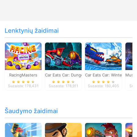
Lenktynių žaidimai
RacingMasters
Car Eats Car: Dungeon Adventure
Car Eats Car: Winter Adve
Musta
Suzaista: 178,431
Suzaista: 178,911
Suzaista: 180,405
Suza
Šaudymo žaidimai