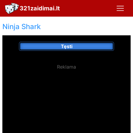
321zaidimai.lt
Ninja Shark
Tęsti
Reklama