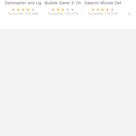
Darkmaster and Lightmaiden
Bubble Game 3: Christmas Edition
Galactic Missile Defense
To
Suzaista: 109,996
Suzaista: 125,008
Suzaista: 118,538
Suza