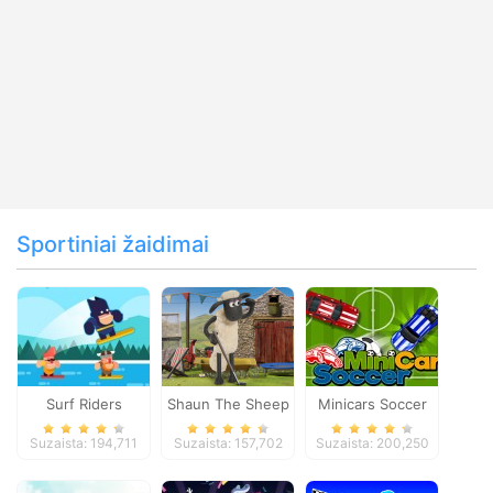
Sportiniai žaidimai
Surf Riders
Shaun The Sheep
Minicars Soccer
Baahmy Golf
Suzaista: 194,711
Suzaista: 157,702
Suzaista: 200,250