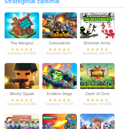
Strateginiai žaidimai
The Mergest
Colossatron
Stickman Army:
Kingdom
The Defenders
Suzaista: 422,820
Suzaista: 16,317
Suzaista: 228,278
Blocky Squad
Endless Siege
Clash of Orcs
Suzaista: 222,060
Suzaista: 177,777
Suzaista: 183,874