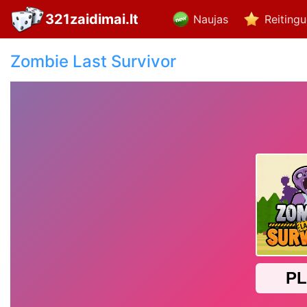
321zaidimai.lt
Naujas
Reiting
Zombie Last Survivor