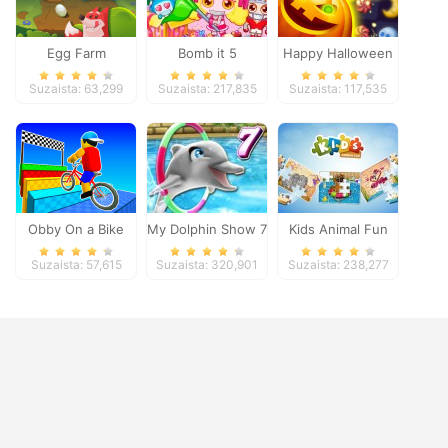
Egg Farm
Bomb it 5
Happy Halloween
Suzaista: 63,299
Suzaista: 217,835
Suzaista: 117,535
Obby On a Bike
My Dolphin Show 7
Kids Animal Fun
Suzaista: 57,615
Suzaista: 320,901
Suzaista: 238,277