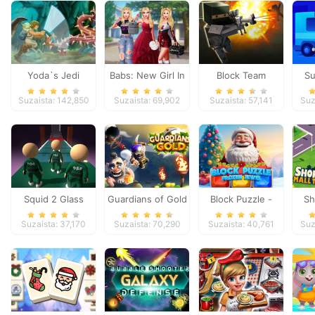
Yoda`s Jedi
Babs: New Girl In
Block Team
Su
Training
School
Deathmatch
Suzaista: 142,850
Suzaista: 69,902
Suzaista: 57,141
Suz
Squid 2 Glass
Guardians of Gold
Block Puzzle -
Sh
Bridge
Frozen Jewel
Suzaista: 37,170
Suzaista: 70,290
Suzaista: 40,761
Suz