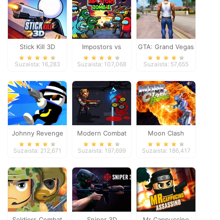
Stick Kill 3D
Impostors vs
GTA: Grand Vegas
Zombies: Survival
Crime
Suzaista: 16,283
Suzaista: 107,068
Suzaista: 57,655
Johnny Revenge
Modern Combat
Moon Clash
Defense
Heroes
Suzaista: 212,671
Suzaista: 197,699
Suzaista: 186,417
Soldiers Combat
Sniper 3D
Mr Cappuccino