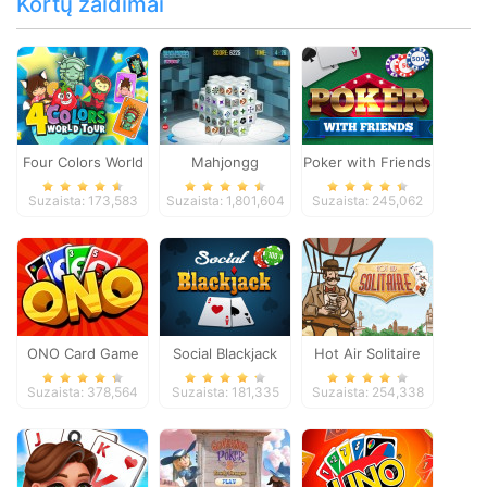
Kortų žaidimai
Four Colors World
Mahjongg
Poker with Friends
Tour
Dimensions
Suzaista: 173,583
Suzaista: 1,801,604
Suzaista: 245,062
ONO Card Game
Social Blackjack
Hot Air Solitaire
Suzaista: 378,564
Suzaista: 181,335
Suzaista: 254,338