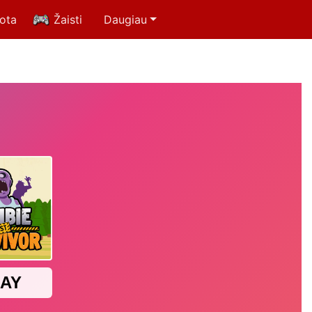
uota
Žaisti
Daugiau