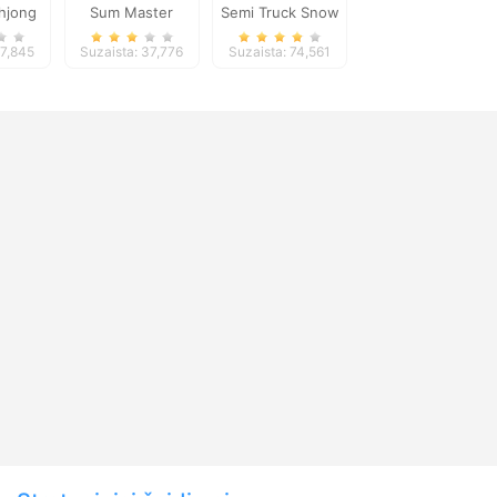
hjong
Sum Master
Semi Truck Snow
e
Simulator
17,845
Suzaista: 37,776
Suzaista: 74,561