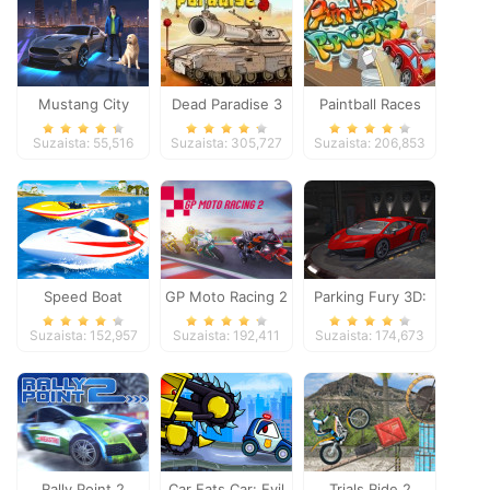
Mustang City
Dead Paradise 3
Paintball Races
Driver
Suzaista: 55,516
Suzaista: 305,727
Suzaista: 206,853
Speed Boat
GP Moto Racing 2
Parking Fury 3D:
Extreme Racing
Night Thief
Suzaista: 152,957
Suzaista: 192,411
Suzaista: 174,673
Rally Point 2
Car Eats Car: Evil
Trials Ride 2