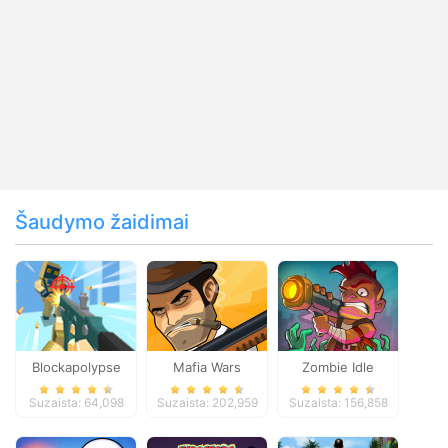
Šaudymo žaidimai
Blockapolypse
Mafia Wars
Zombie Idle
Zombie Shooter
Defense Online
Suzaista: 64,098
Suzaista: 202,959
Suzaista: 156,858