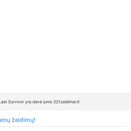
Last Survivor yra davė jums 321zaidimai.lt
amų žaidimų!