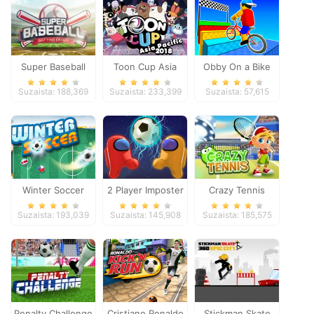
Super Baseball
Toon Cup Asia
Obby On a Bike
Pacific 2018
Suzaista: 188,369
Suzaista: 233,399
Suzaista: 57,615
Winter Soccer
2 Player Imposter
Crazy Tennis
Soccer
Suzaista: 193,039
Suzaista: 145,908
Suzaista: 185,575
Penalty Challenge
Cristiano Ronaldo
Stickman Skate