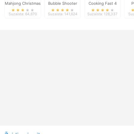
Mahjong Christmas
Bubble Shooter
Cooking Fast 4
P
Holiday
Galaxy Defense
Steak
Suzaista: 64,670
Suzaista: 141,624
Suzaista: 128,337
Suz