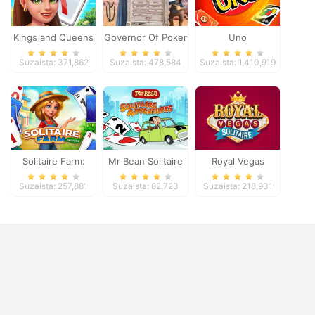
Kings and Queens
Governor Of Poker
Uno
Solitaire Tripeaks
2
Suzaista: 371,862
Suzaista: 478,584
Suzaista: 1,410,919
Solitaire Farm:
Mr Bean Solitaire
Royal Vegas
Seasons
Adventures
Solitaire
Suzaista: 257,881
Suzaista: 82,723
Suzaista: 218,931