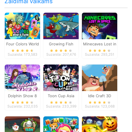
Žaidimai vaikams
Four Colors World
Growing Fish
Minecaves Lost in
Tour
Space
Suzaista: 173,583
Suzaista: 207,476
Suzaista: 293,251
Dolphin Show 8
Toon Cup Asia
Idle Craft 3D
Pacific 2018
Suzaista: 232,035
Suzaista: 233,399
Suzaista: 123,068