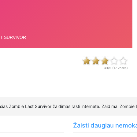
3.1
/5 (
17
votes)
sias Zombie Last Survivor žaidimas rasti internete. Zaidimai Zombie 
Žaisti daugiau nemok