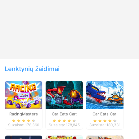
Lenktynių žaidimai
RacingMasters
Car Eats Car:
Car Eats Car:
Dungeon
Winter Adventure
Suzaista: 178,360
Suzaista: 178,845
Suzaista: 180,331
Adventure