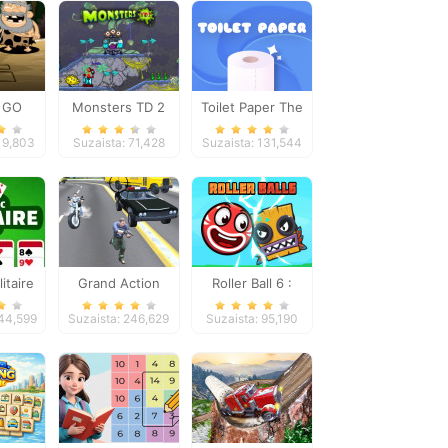
 GO
Monsters TD 2
Toilet Paper The
age 4
Game
119,803
Suzaista: 71,428
Suzaista: 131,544
itaire
Grand Action
Roller Ball 6 :
e
Crime: New York
Bounce Ball 6
344,599
Suzaista: 246,629
Suzaista: 95,190
Car Gang