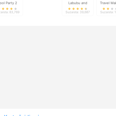
ool Party 2
Labubu and
Travel Ma
Treasures: Fun
Delux
aista: 83,769
Suzaista: 39,687
Suzaista: 
Adventure