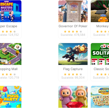
per Escape
Governor Of Poker
Monkey
Masters
2
Happy: St
aista: 124,152
Suzaista: 478,584
Suzaista: 
opping Mall
Flag Capture
Classic Sol
Tycoon
Delux
aista: 120,719
Suzaista: 99,304
Suzaista: 