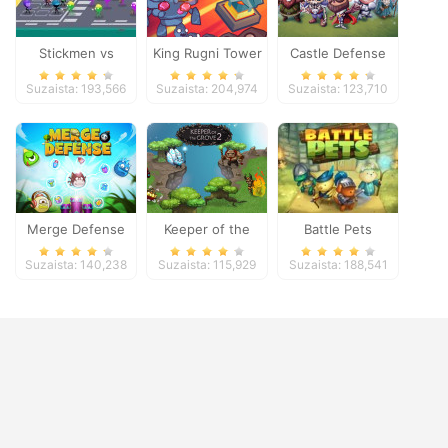
Stickmen vs
King Rugni Tower
Castle Defense
Zombies
Defense
Suzaista: 193,566
Suzaista: 204,974
Suzaista: 123,710
Merge Defense
Keeper of the
Battle Pets
Grove 2
Suzaista: 140,238
Suzaista: 115,929
Suzaista: 188,541