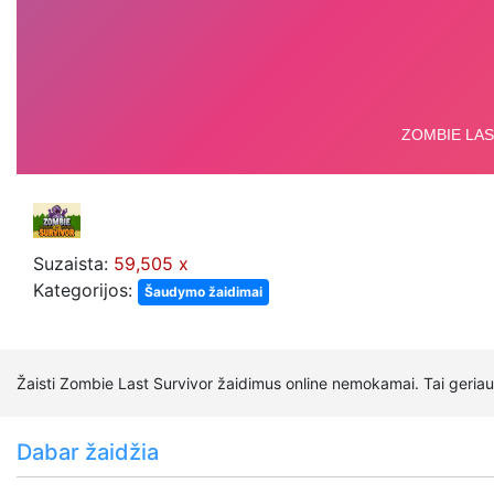
Suzaista:
59,505 x
Kategorijos:
Šaudymo žaidimai
Žaisti Zombie Last Survivor žaidimus online nemokamai. Tai geriau
Dabar žaidžia