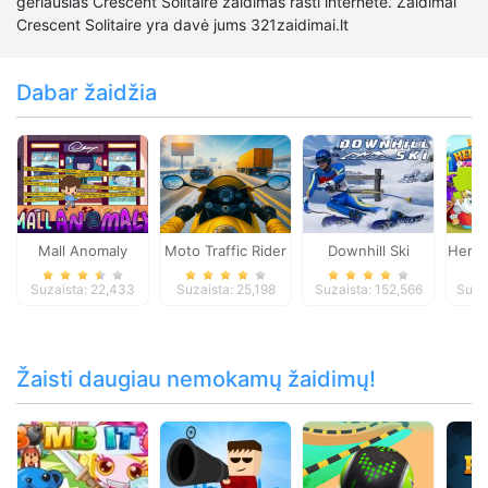
geriausias Crescent Solitaire žaidimas rasti internete. Zaidimai
Crescent Solitaire yra davė jums 321zaidimai.lt
Dabar žaidžia
Mall Anomaly
Moto Traffic Rider
Downhill Ski
Heroe
Suzaista: 22,433
Suzaista: 25,198
Suzaista: 152,566
Suza
Žaisti daugiau nemokamų žaidimų!