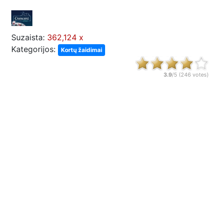
Suzaista:
362,124 x
Kategorijos:
Kortų žaidimai
3.9
/5 (
246
votes)