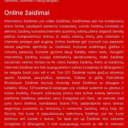
vaikams, žaidimai ir daug daugiau.
Online žaidimai
Internetinis žaidimas yra video žaidimas, žaidžiamas per kai kompiuterių
tinklo forma, naudojant asmeninį kompiuterį, vaizdo žaidimų konsolės ar
delninis žaidimų konsolės.Interneto azartinių lošimų plėtra atspindi bendrą
plėtros kompiuterinius tinklus iš mažų vietinių tinklų prie interneto ir
interneto prieigos pati augimą. Online žaidimai gali svyruoti nuo paprasto
teksto pagrindu aplinkoje su žaidimais, kuriuose sudėtingus grafika ir
virtualių pasaulių, kuriame gyvena daug žaidėjų vienu metu. Daugelis
internetinių žaidimų susijęs internetinių bendruomenių, todėl žaidimai
socialinės veiklos formos ne tik vieno žaidėjo žaidimų. Retro ar klasikinių
interneto žaidimai leis tiek suaugusiems ir vaikas žviegimas iš džiaugsmo ir
jie mėgsta žaisti juos vėl ir vėl. Tuo 321 Žaidimai rasite gražus atrankos
sporto žaidimai, pavyzdžiui, baseinas, futbolo ar golfą. Pažvelkite
Multiplayer žaidimai skyriuje išvaizdą žaisti žaidimus su draugais ir
kalbėtis. Mūsų 321zaidimai.lt katalogas yra visiškai suderinti su įdomus ir
kietas žaidimų. Pasukti ryškiausią protus mes turime keletą dėlionės ir
platforma žaidimus, pakelsiu savo žvalgybos jos ribos. Jei manote, kad
jums buvo tikėtina, kandidatas Grand Prix, pabandykite savo rankas
deginimas juostomis su lenktynių ir vairavimo žaidimų, tokių kaip 3D
Racing. Kai kurie iš populiariausių naikintuvų žaidimai yra tie, kurie
teminius ant karatė ir bokso. Tai beat em up Žaidimai leis vaikams
žviegimas iš džiaugsmo, ir kad suaugusiųjų kovoti su dėl to veiksmo