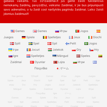
gabalas vaikams. Tuo 321zaidimai.lt jūs galite žaisti tūkstančius
nemokamų žaidimų, pavyzdžiui, veiksmo žaidimai, ir jie bus pripumpuoti
savo adrenalino, o tu žaidi cool naršyklės pagrindu žaidimai. Laiko žaisti
įdomius žaidimus!!!
Games
Games
Игры
Jogos
Juegos
Spiele
Spelletjes
Jeux
Giochi
Spill
Spel
Spil
Pelit
Jogos
Ігри
Jocuri
Jatekok
Gry
Hry
Igre
Spelletjes
Mängud
Speles
Zaidimai
Oyunlar
Lojra
Игри
Παιχνίδια
ゲーム
free games
123spill
Games
Игры
Jogos
Juegos
Spiele
Jeux
Giochi
Spill
Spel
Spil
Pelit
Ігри
игры
Gry
Hry
Jogos
Jocuri
Jatekok
Spelletjes
Mängud
Speles
Zaidimai
Oyunlar
Lojra
Игри
Παιχνίδια
Igre
ゲーム
Games
Игры
Spiele
Gry
Jeux
Jocuri
Spill
Spel
Spil
Jatekok
Spelletjes
Pelit
Mängud
Speles
Zaidimai
Giochi
Ігри
Гульні
Oyunlar
Juegos