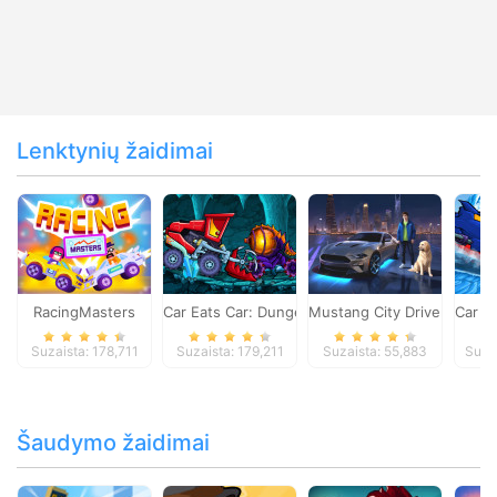
Lenktynių žaidimai
RacingMasters
Car Eats Car: Dungeon Adventure
Mustang City Driver
Car E
Suzaista: 178,711
Suzaista: 179,211
Suzaista: 55,883
Suza
Šaudymo žaidimai