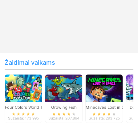
Žaidimai vaikams
Four Colors World Tour
Growing Fish
Minecaves Lost in Space
Dol
Suzaista: 173,995
Suzaista: 207,864
Suzaista: 293,725
Suza