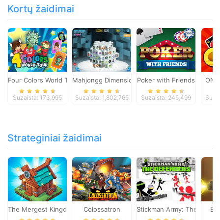
Kortų žaidimai
Four Colors World Tour
Mahjongg Dimensions
Poker with Friends
ONO
Suzaista: 173,995
Suzaista: 1,802,765
Suzaista: 245,499
Suza
Strateginiai žaidimai
The Mergest Kingdom
Colossatron
Stickman Army: The Defen
Bl