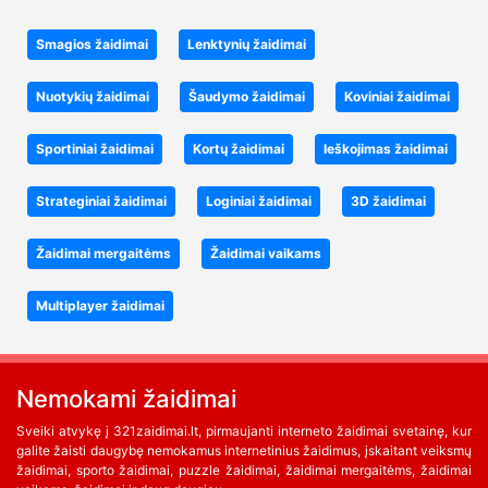
Smagios žaidimai
Lenktynių žaidimai
Nuotykių žaidimai
Šaudymo žaidimai
Koviniai žaidimai
Sportiniai žaidimai
Kortų žaidimai
Ieškojimas žaidimai
Strateginiai žaidimai
Loginiai žaidimai
3D žaidimai
Žaidimai mergaitėms
Žaidimai vaikams
Multiplayer žaidimai
Nemokami žaidimai
Sveiki atvykę į 321zaidimai.lt, pirmaujanti interneto žaidimai svetainę, kur
galite žaisti daugybę nemokamus internetinius žaidimus, įskaitant veiksmų
žaidimai, sporto žaidimai, puzzle žaidimai, žaidimai mergaitėms, žaidimai