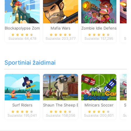
Blockapolypse Zombie Shooter
Mafia Wars
Zombie Idle Defense Onlin
St
Suzaista: 64,478
Suzaista: 203,377
Suzaista: 157,295
Suza
Sportiniai žaidimai
Surf Riders
Shaun The Sheep Baahmy Golf
Minicars Soccer
Sup
Suzaista: 195,041
Suzaista: 158,056
Suzaista: 200,601
Suza