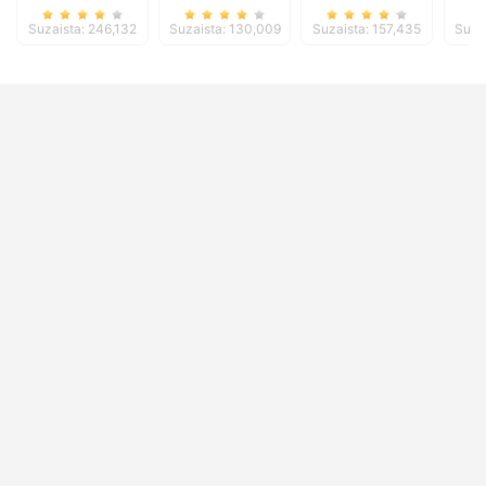
Suzaista: 246,132
Suzaista: 130,009
Suzaista: 157,435
Suza