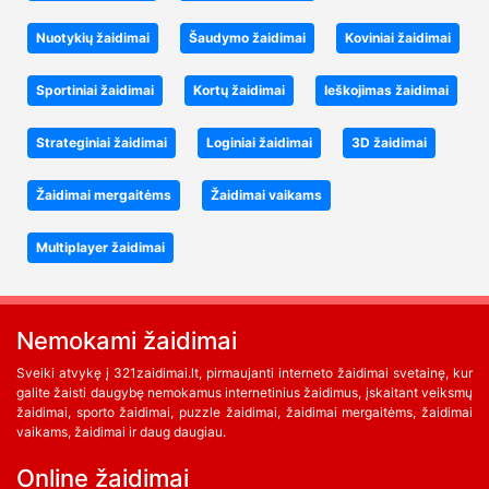
Nuotykių žaidimai
Šaudymo žaidimai
Koviniai žaidimai
Sportiniai žaidimai
Kortų žaidimai
Ieškojimas žaidimai
Strateginiai žaidimai
Loginiai žaidimai
3D žaidimai
Žaidimai mergaitėms
Žaidimai vaikams
Multiplayer žaidimai
Nemokami žaidimai
Sveiki atvykę į 321zaidimai.lt, pirmaujanti interneto žaidimai svetainę, kur
galite žaisti daugybę nemokamus internetinius žaidimus, įskaitant veiksmų
žaidimai, sporto žaidimai, puzzle žaidimai, žaidimai mergaitėms, žaidimai
vaikams, žaidimai ir daug daugiau.
Online žaidimai