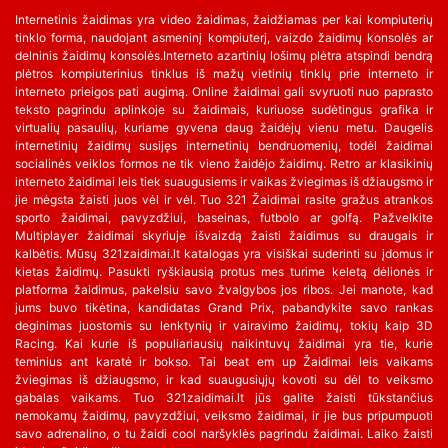
Internetinis žaidimas yra video žaidimas, žaidžiamas per kai kompiuterių
tinklo forma, naudojant asmeninį kompiuterį, vaizdo žaidimų konsolės ar
delninis žaidimų konsolės.Interneto azartinių lošimų plėtra atspindi bendrą
plėtros kompiuterinius tinklus iš mažų vietinių tinklų prie interneto ir
interneto prieigos pati augimą. Online žaidimai gali svyruoti nuo paprasto
teksto pagrindu aplinkoje su žaidimais, kuriuose sudėtingus grafika ir
virtualių pasaulių, kuriame gyvena daug žaidėjų vienu metu. Daugelis
internetinių žaidimų susijęs internetinių bendruomenių, todėl žaidimai
socialinės veiklos formos ne tik vieno žaidėjo žaidimų. Retro ar klasikinių
interneto žaidimai leis tiek suaugusiems ir vaikas žviegimas iš džiaugsmo ir
jie mėgsta žaisti juos vėl ir vėl. Tuo 321 Žaidimai rasite gražus atrankos
sporto žaidimai, pavyzdžiui, baseinas, futbolo ar golfą. Pažvelkite
Multiplayer žaidimai skyriuje išvaizdą žaisti žaidimus su draugais ir
kalbėtis. Mūsų 321zaidimai.lt katalogas yra visiškai suderinti su įdomus ir
kietas žaidimų. Pasukti ryškiausią protus mes turime keletą dėlionės ir
platforma žaidimus, pakelsiu savo žvalgybos jos ribos. Jei manote, kad
jums buvo tikėtina, kandidatas Grand Prix, pabandykite savo rankas
deginimas juostomis su lenktynių ir vairavimo žaidimų, tokių kaip 3D
Racing. Kai kurie iš populiariausių naikintuvų žaidimai yra tie, kurie
teminius ant karatė ir bokso. Tai beat em up Žaidimai leis vaikams
žviegimas iš džiaugsmo, ir kad suaugusiųjų kovoti su dėl to veiksmo
gabalas vaikams. Tuo 321zaidimai.lt jūs galite žaisti tūkstančius
nemokamų žaidimų, pavyzdžiui, veiksmo žaidimai, ir jie bus pripumpuoti
savo adrenalino, o tu žaidi cool naršyklės pagrindu žaidimai. Laiko žaisti