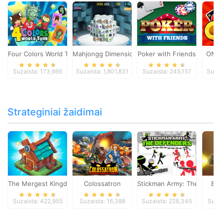
Four Colors World Tour
Mahjongg Dimensions
Poker with Friends
ONO
Suzaista: 173,666
Suzaista: 1,801,831
Suzaista: 245,157
Suza
Strateginiai žaidimai
The Mergest Kingdom
Colossatron
Stickman Army: The Defen
Bl
Suzaista: 422,955
Suzaista: 16,388
Suzaista: 228,345
Suza