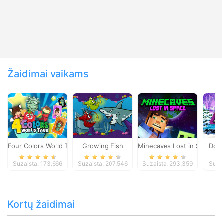
Žaidimai vaikams
Four Colors World Tour
Growing Fish
Minecaves Lost in Space
Dol
Suzaista: 173,666
Suzaista: 207,546
Suzaista: 293,359
Suza
Kortų žaidimai