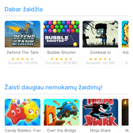
Dabar žaidžia
Defend The Tank
Bubble Shooter
Zombeat.io
Adam
Suzaista: 145,678
Suzaista: 1,879,882
Suzaista: 147,587
Suza
Žaisti daugiau nemokamų žaidimų!
Candy Riddles: Free Match 3 Puzzle
Over the Bridge
Ninja Shark
Wot