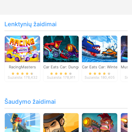
Lenktynių žaidimai
RacingMasters
Car Eats Car: Dungeon Adventure
Car Eats Car: Winter Adve
Musta
Suzaista: 178,432
Suzaista: 178,911
Suzaista: 180,405
Suza
Šaudymo žaidimai