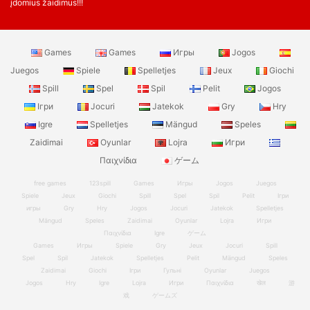
įdomius žaidimus!!!
Games
Games
Игры
Jogos
Juegos
Spiele
Spelletjes
Jeux
Giochi
Spill
Spel
Spil
Pelit
Jogos
Ігри
Jocuri
Jatekok
Gry
Hry
Igre
Spelletjes
Mängud
Speles
Zaidimai
Oyunlar
Lojra
Игри
Παιχνίδια
ゲーム
free games
123spill
Games
Игры
Jogos
Juegos
Spiele
Jeux
Giochi
Spill
Spel
Spil
Pelit
Ігри
игры
Gry
Hry
Jogos
Jocuri
Jatekok
Spelletjes
Mängud
Speles
Zaidimai
Oyunlar
Lojra
Игри
Παιχνίδια
Igre
ゲーム
Games
Игры
Spiele
Gry
Jeux
Jocuri
Spill
Spel
Spil
Jatekok
Spelletjes
Pelit
Mängud
Speles
Zaidimai
Giochi
Ігри
Гульні
Oyunlar
Juegos
Jogos
Hry
Igre
Lojra
Игри
Παιχνίδια
खेल
游
戏
ゲームズ