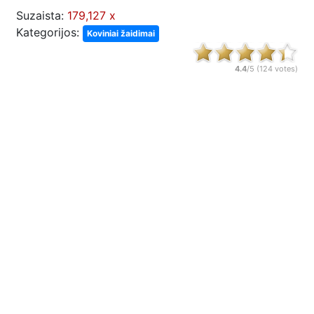
Suzaista:
179,127 x
Kategorijos:
Koviniai žaidimai
4.4
/5 (
124
votes)