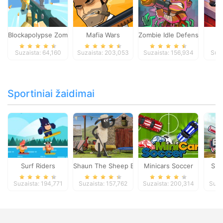
Blockapolypse Zombie Shooter
Mafia Wars
Zombie Idle Defense Onlin
St
Suzaista: 64,160
Suzaista: 203,053
Suzaista: 156,934
Suza
Sportiniai žaidimai
Surf Riders
Shaun The Sheep Baahmy Golf
Minicars Soccer
Sup
Suzaista: 194,771
Suzaista: 157,762
Suzaista: 200,314
Suza