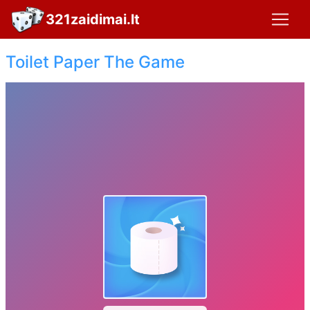
321zaidimai.lt
Toilet Paper The Game