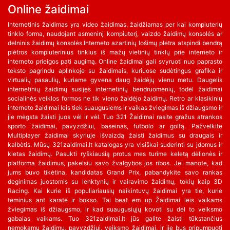
Online žaidimai
Internetinis žaidimas yra video žaidimas, žaidžiamas per kai kompiuterių
tinklo forma, naudojant asmeninį kompiuterį, vaizdo žaidimų konsolės ar
delninis žaidimų konsolės.Interneto azartinių lošimų plėtra atspindi bendrą
plėtros kompiuterinius tinklus iš mažų vietinių tinklų prie interneto ir
interneto prieigos pati augimą. Online žaidimai gali svyruoti nuo paprasto
teksto pagrindu aplinkoje su žaidimais, kuriuose sudėtingus grafika ir
virtualių pasaulių, kuriame gyvena daug žaidėjų vienu metu. Daugelis
internetinių žaidimų susijęs internetinių bendruomenių, todėl žaidimai
socialinės veiklos formos ne tik vieno žaidėjo žaidimų. Retro ar klasikinių
interneto žaidimai leis tiek suaugusiems ir vaikas žviegimas iš džiaugsmo ir
jie mėgsta žaisti juos vėl ir vėl. Tuo 321 Žaidimai rasite gražus atrankos
sporto žaidimai, pavyzdžiui, baseinas, futbolo ar golfą. Pažvelkite
Multiplayer žaidimai skyriuje išvaizdą žaisti žaidimus su draugais ir
kalbėtis. Mūsų 321zaidimai.lt katalogas yra visiškai suderinti su įdomus ir
kietas žaidimų. Pasukti ryškiausią protus mes turime keletą dėlionės ir
platforma žaidimus, pakelsiu savo žvalgybos jos ribos. Jei manote, kad
jums buvo tikėtina, kandidatas Grand Prix, pabandykite savo rankas
deginimas juostomis su lenktynių ir vairavimo žaidimų, tokių kaip 3D
Racing. Kai kurie iš populiariausių naikintuvų žaidimai yra tie, kurie
teminius ant karatė ir bokso. Tai beat em up Žaidimai leis vaikams
žviegimas iš džiaugsmo, ir kad suaugusiųjų kovoti su dėl to veiksmo
gabalas vaikams. Tuo 321zaidimai.lt jūs galite žaisti tūkstančius
nemokamų žaidimų, pavyzdžiui, veiksmo žaidimai, ir jie bus pripumpuoti