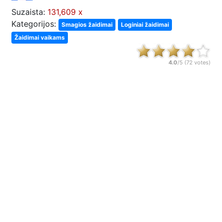
Suzaista:
131,609 x
Kategorijos:
Smagios žaidimai
Loginiai žaidimai
Žaidimai vaikams
4.0
/5 (
72
votes)