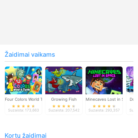
Žaidimai vaikams
Four Colors World Tour
Growing Fish
Minecaves Lost in Space
Dol
Suzaista: 173,663
Suzaista: 207,542
Suzaista: 293,357
Suza
Kortų žaidimai