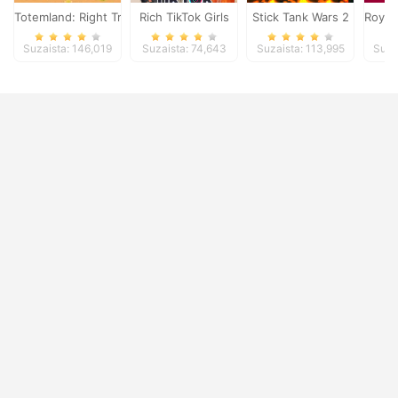
Totemland: Right Trick
Rich TikTok Girls
Stick Tank Wars 2
Royal 
Suzaista: 146,019
Suzaista: 74,643
Suzaista: 113,995
Suza