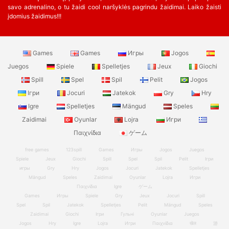
savo adrenalino, o tu žaidi cool naršyklės pagrindu žaidimai. Laiko žaisti
įdomius žaidimus!!!
Games
Games
Игры
Jogos
Juegos
Spiele
Spelletjes
Jeux
Giochi
Spill
Spel
Spil
Pelit
Jogos
Ігри
Jocuri
Jatekok
Gry
Hry
Igre
Spelletjes
Mängud
Speles
Zaidimai
Oyunlar
Lojra
Игри
Παιχνίδια
ゲーム
free games
123spill
Games
Игры
Jogos
Juegos
Spiele
Jeux
Giochi
Spill
Spel
Spil
Pelit
Ігри
игры
Gry
Hry
Jogos
Jocuri
Jatekok
Spelletjes
Mängud
Speles
Zaidimai
Oyunlar
Lojra
Игри
Παιχνίδια
Igre
ゲーム
Games
Игры
Spiele
Gry
Jeux
Jocuri
Spill
Spel
Spil
Jatekok
Spelletjes
Pelit
Mängud
Speles
Zaidimai
Giochi
Ігри
Гульні
Oyunlar
Juegos
Jogos
Hry
Igre
Lojra
Игри
Παιχνίδια
खेल
游