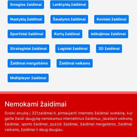
Smagios žaidimai
Lenktynių žaidimai
Nuotykių žaidimai
Šaudymo žaidimai
Koviniai žaidimai
Sportiniai žaidimai
Kortų žaidimai
Ieškojimas žaidimai
Strateginiai žaidimai
Loginiai žaidimai
3D žaidimai
Žaidimai mergaitėms
Žaidimai vaikams
Multiplayer žaidimai
Nemokami žaidimai
Sveiki atvykę į 321zaidimai.lt, pirmaujanti interneto žaidimai svetainę, kur
galite žaisti daugybę nemokamus internetinius žaidimus, įskaitant veiksmų
žaidimai, sporto žaidimai, puzzle žaidimai, žaidimai mergaitėms, žaidimai
vaikams, žaidimai ir daug daugiau.