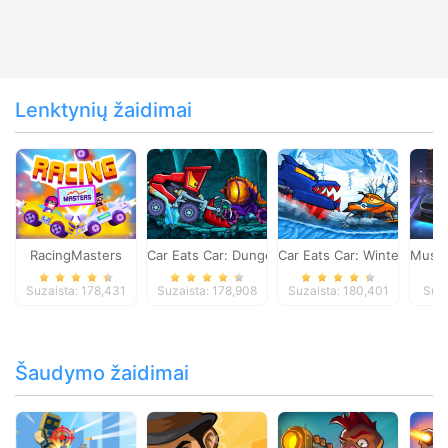
Lenktynių žaidimai
RacingMasters
Car Eats Car: Dungeon Adventure
Car Eats Car: Winter Adve
Musta
Suzaista: 178,431
Suzaista: 178,908
Suzaista: 180,401
Suza
Šaudymo žaidimai