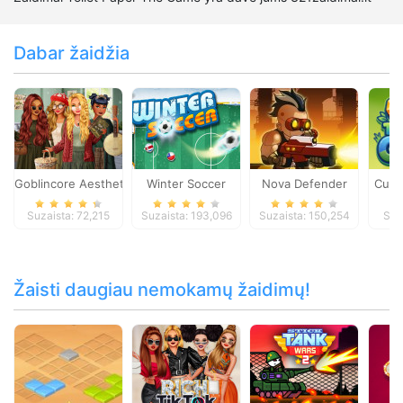
Dabar žaidžia
Goblincore Aesthetic
Winter Soccer
Nova Defender
Cut 
Suzaista: 72,215
Suzaista: 193,096
Suzaista: 150,254
Suz
Žaisti daugiau nemokamų žaidimų!