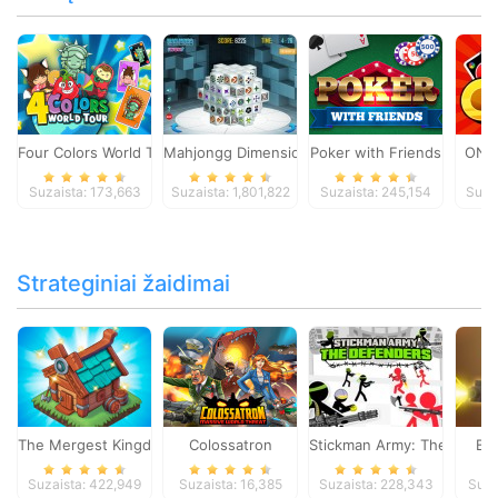
Four Colors World Tour
Mahjongg Dimensions
Poker with Friends
ONO
Suzaista: 173,663
Suzaista: 1,801,822
Suzaista: 245,154
Suza
Strateginiai žaidimai
The Mergest Kingdom
Colossatron
Stickman Army: The Defen
Bl
Suzaista: 422,949
Suzaista: 16,385
Suzaista: 228,343
Suza