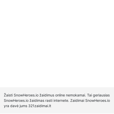
Žaisti SnowHeroes.io žaidimus online nemokamai. Tai geriausias
SnowHeroes.io žaidimas rasti internete. Zaidimai SnowHeroes.io
yra davė jums 321zaidimai.lt