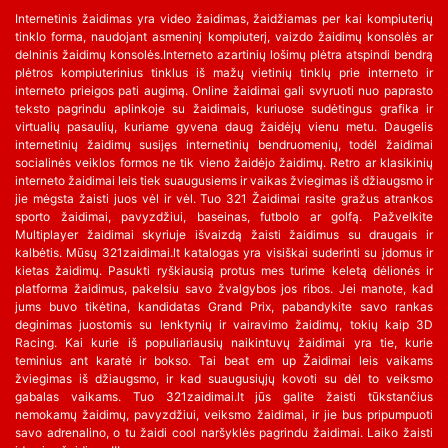
Internetinis žaidimas yra video žaidimas, žaidžiamas per kai kompiuterių
tinklo forma, naudojant asmeninį kompiuterį, vaizdo žaidimų konsolės ar
delninis žaidimų konsolės.Interneto azartinių lošimų plėtra atspindi bendrą
plėtros kompiuterinius tinklus iš mažų vietinių tinklų prie interneto ir
interneto prieigos pati augimą. Online žaidimai gali svyruoti nuo paprasto
teksto pagrindu aplinkoje su žaidimais, kuriuose sudėtingus grafika ir
virtualių pasaulių, kuriame gyvena daug žaidėjų vienu metu. Daugelis
internetinių žaidimų susijęs internetinių bendruomenių, todėl žaidimai
socialinės veiklos formos ne tik vieno žaidėjo žaidimų. Retro ar klasikinių
interneto žaidimai leis tiek suaugusiems ir vaikas žviegimas iš džiaugsmo ir
jie mėgsta žaisti juos vėl ir vėl. Tuo 321 Žaidimai rasite gražus atrankos
sporto žaidimai, pavyzdžiui, baseinas, futbolo ar golfą. Pažvelkite
Multiplayer žaidimai skyriuje išvaizdą žaisti žaidimus su draugais ir
kalbėtis. Mūsų 321zaidimai.lt katalogas yra visiškai suderinti su įdomus ir
kietas žaidimų. Pasukti ryškiausią protus mes turime keletą dėlionės ir
platforma žaidimus, pakelsiu savo žvalgybos jos ribos. Jei manote, kad
jums buvo tikėtina, kandidatas Grand Prix, pabandykite savo rankas
deginimas juostomis su lenktynių ir vairavimo žaidimų, tokių kaip 3D
Racing. Kai kurie iš populiariausių naikintuvų žaidimai yra tie, kurie
teminius ant karatė ir bokso. Tai beat em up Žaidimai leis vaikams
žviegimas iš džiaugsmo, ir kad suaugusiųjų kovoti su dėl to veiksmo
gabalas vaikams. Tuo 321zaidimai.lt jūs galite žaisti tūkstančius
nemokamų žaidimų, pavyzdžiui, veiksmo žaidimai, ir jie bus pripumpuoti
savo adrenalino, o tu žaidi cool naršyklės pagrindu žaidimai. Laiko žaisti