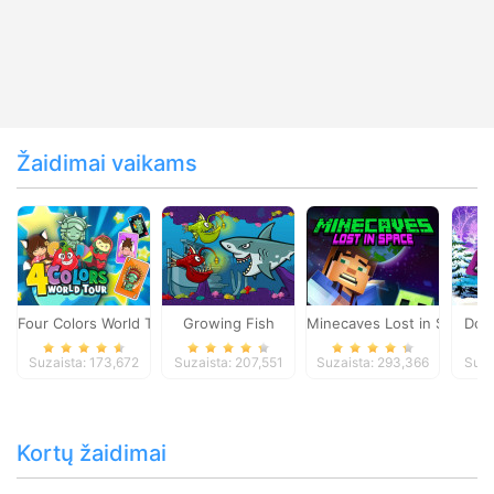
Žaidimai vaikams
Four Colors World Tour
Growing Fish
Minecaves Lost in Space
Dol
Suzaista: 173,672
Suzaista: 207,551
Suzaista: 293,366
Suza
Kortų žaidimai