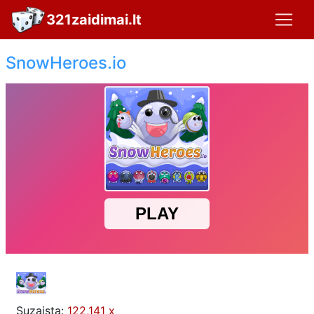
321zaidimai.lt
SnowHeroes.io
Suzaista:
122,141 x