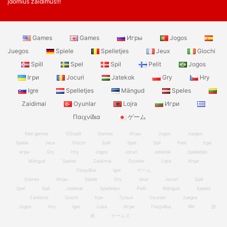
įdomius žaidimus!!!
Games
Games
Игры
Jogos
Juegos
Spiele
Spelletjes
Jeux
Giochi
Spill
Spel
Spil
Pelit
Jogos
Ігри
Jocuri
Jatekok
Gry
Hry
Igre
Spelletjes
Mängud
Speles
Zaidimai
Oyunlar
Lojra
Игри
Παιχνίδια
ゲーム
free games
123spill
Games
Игры
Jogos
Juegos
Spiele
Jeux
Giochi
Spill
Spel
Spil
Pelit
Ігри
игры
Gry
Hry
Jogos
Jocuri
Jatekok
Spelletjes
Mängud
Speles
Zaidimai
Oyunlar
Lojra
Игри
Παιχνίδια
Igre
ゲーム
Games
Игры
Spiele
Gry
Jeux
Jocuri
Spill
Spel
Spil
Jatekok
Spelletjes
Pelit
Mängud
Speles
Zaidimai
Giochi
Ігри
Гульні
Oyunlar
Juegos
Jogos
Hry
Igre
Lojra
Игри
Παιχνίδια
खेल
游
戏
ゲームズ