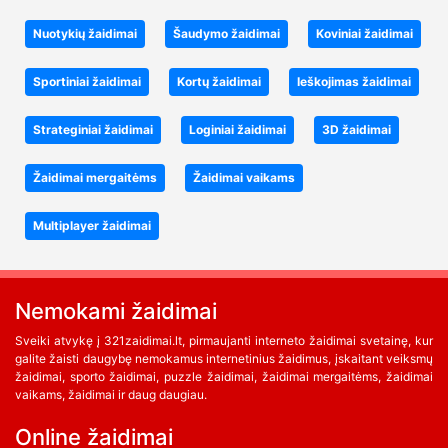
Nuotykių žaidimai
Šaudymo žaidimai
Koviniai žaidimai
Sportiniai žaidimai
Kortų žaidimai
Ieškojimas žaidimai
Strateginiai žaidimai
Loginiai žaidimai
3D žaidimai
Žaidimai mergaitėms
Žaidimai vaikams
Multiplayer žaidimai
Nemokami žaidimai
Sveiki atvykę į 321zaidimai.lt, pirmaujanti interneto žaidimai svetainę, kur
galite žaisti daugybę nemokamus internetinius žaidimus, įskaitant veiksmų
žaidimai, sporto žaidimai, puzzle žaidimai, žaidimai mergaitėms, žaidimai
vaikams, žaidimai ir daug daugiau.
Online žaidimai