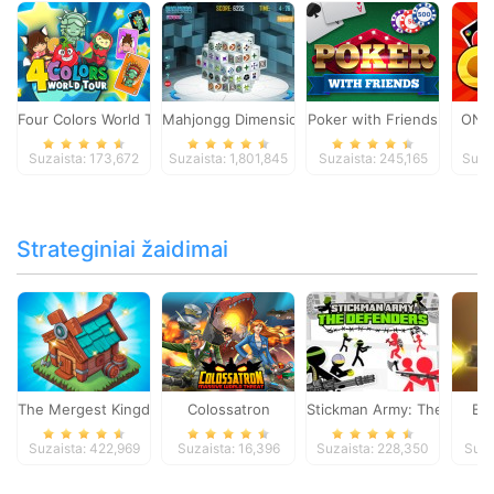
Four Colors World Tour
Mahjongg Dimensions
Poker with Friends
ONO
Suzaista: 173,672
Suzaista: 1,801,845
Suzaista: 245,165
Suza
Strateginiai žaidimai
The Mergest Kingdom
Colossatron
Stickman Army: The Defen
Bl
Suzaista: 422,969
Suzaista: 16,396
Suzaista: 228,350
Suza