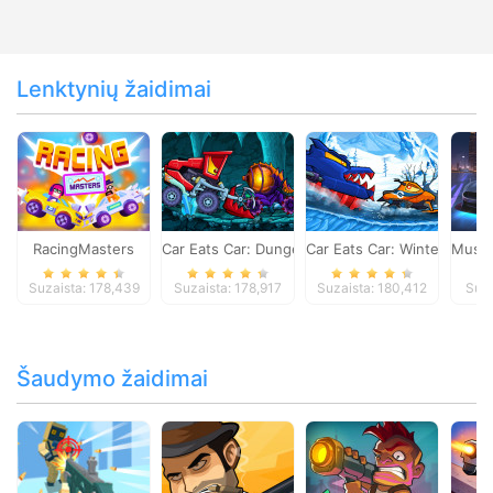
Lenktynių žaidimai
RacingMasters
Car Eats Car: Dungeon Adventure
Car Eats Car: Winter Adve
Musta
Suzaista: 178,439
Suzaista: 178,917
Suzaista: 180,412
Suza
Šaudymo žaidimai