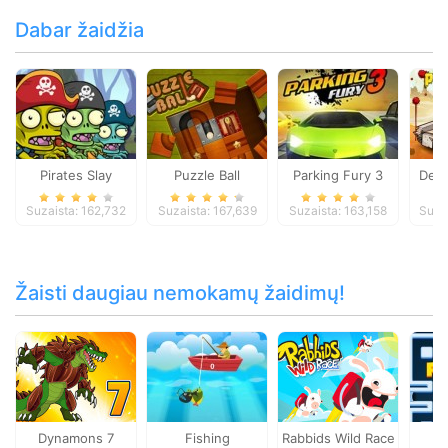
Dabar žaidžia
Pirates Slay
Puzzle Ball
Parking Fury 3
Dead
Suzaista: 162,732
Suzaista: 167,639
Suzaista: 163,158
Suza
Žaisti daugiau nemokamų žaidimų!
Dynamons 7
Fishing
Rabbids Wild Race