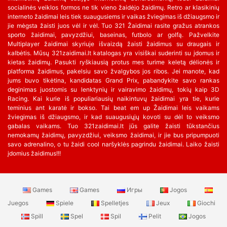
socialinės veiklos formos ne tik vieno žaidėjo žaidimų. Retro ar klasikinių
interneto žaidimai leis tiek suaugusiems ir vaikas žviegimas iš džiaugsmo ir
jie mėgsta žaisti juos vėl ir vėl. Tuo 321 Žaidimai rasite gražus atrankos
sporto žaidimai, pavyzdžiui, baseinas, futbolo ar golfą. Pažvelkite
Multiplayer žaidimai skyriuje išvaizdą žaisti žaidimus su draugais ir
kalbėtis. Mūsų 321zaidimai.lt katalogas yra visiškai suderinti su įdomus ir
kietas žaidimų. Pasukti ryškiausią protus mes turime keletą dėlionės ir
platforma žaidimus, pakelsiu savo žvalgybos jos ribos. Jei manote, kad
jums buvo tikėtina, kandidatas Grand Prix, pabandykite savo rankas
deginimas juostomis su lenktynių ir vairavimo žaidimų, tokių kaip 3D
Racing. Kai kurie iš populiariausių naikintuvų žaidimai yra tie, kurie
teminius ant karatė ir bokso. Tai beat em up Žaidimai leis vaikams
žviegimas iš džiaugsmo, ir kad suaugusiųjų kovoti su dėl to veiksmo
gabalas vaikams. Tuo 321zaidimai.lt jūs galite žaisti tūkstančius
nemokamų žaidimų, pavyzdžiui, veiksmo žaidimai, ir jie bus pripumpuoti
savo adrenalino, o tu žaidi cool naršyklės pagrindu žaidimai. Laiko žaisti
įdomius žaidimus!!!
Games
Games
Игры
Jogos
Juegos
Spiele
Spelletjes
Jeux
Giochi
Spill
Spel
Spil
Pelit
Jogos