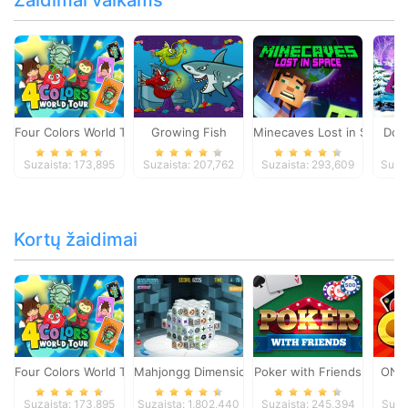
Žaidimai vaikams
Four Colors World Tour
Growing Fish
Minecaves Lost in Space
Dol
Suzaista: 173,895
Suzaista: 207,762
Suzaista: 293,609
Suza
Kortų žaidimai
Four Colors World Tour
Mahjongg Dimensions
Poker with Friends
ONO
Suzaista: 173,895
Suzaista: 1,802,440
Suzaista: 245,394
Suza