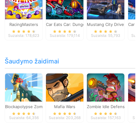
RacingMasters
Car Eats Car: Dungeon Adventure
Mustang City Driver
Car E
Suzaista: 178,623
Suzaista: 179,114
Suzaista: 55,793
Suza
Šaudymo žaidimai
Blockapolypse Zombie Shooter
Mafia Wars
Zombie Idle Defense Onlin
St
Suzaista: 64,356
Suzaista: 203,268
Suzaista: 157,163
Suza