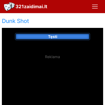
321zaidimai.lt
Dunk Shot
Tęsti
Reklama