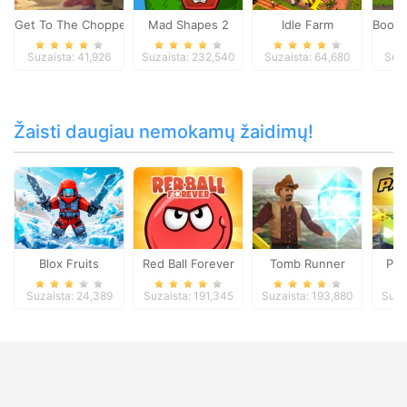
Get To The Chopper
Mad Shapes 2
Idle Farm
Boom 
Suzaista: 41,926
Suzaista: 232,540
Suzaista: 64,680
Suza
Žaisti daugiau nemokamų žaidimų!
Blox Fruits
Red Ball Forever
Tomb Runner
Par
Suzaista: 24,389
Suzaista: 191,345
Suzaista: 193,880
Suza