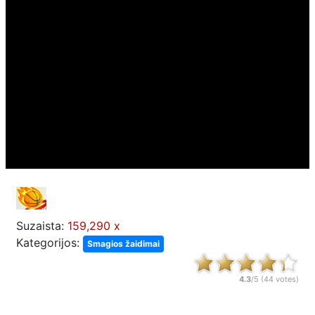
Suzaista:
159,290 x
Kategorijos:
Smagios žaidimai
4.3
/5 (
44
votes)