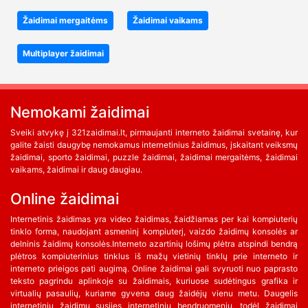
Žaidimai mergaitėms
Žaidimai vaikams
Multiplayer žaidimai
Nemokami žaidimai
Sveiki atvykę į 321zaidimai.lt, pirmaujanti interneto žaidimai svetainę, kur
galite žaisti daugybę nemokamus internetinius žaidimus, įskaitant veiksmų
žaidimai, sporto žaidimai, puzzle žaidimai, žaidimai mergaitėms, žaidimai
vaikams, žaidimai ir daug daugiau.
Online žaidimai
Internetinis žaidimas yra video žaidimas, žaidžiamas per kai kompiuterių
tinklo forma, naudojant asmeninį kompiuterį, vaizdo žaidimų konsolės ar
delninis žaidimų konsolės.Interneto azartinių lošimų plėtra atspindi bendrą
plėtros kompiuterinius tinklus iš mažų vietinių tinklų prie interneto ir
interneto prieigos pati augimą. Online žaidimai gali svyruoti nuo paprasto
teksto pagrindu aplinkoje su žaidimais, kuriuose sudėtingus grafika ir
virtualių pasaulių, kuriame gyvena daug žaidėjų vienu metu. Daugelis
internetinių žaidimų susijęs internetinių bendruomenių, todėl žaidimai