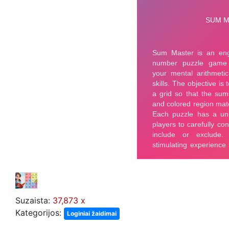
Suzaista:
37,873 x
Kategorijos:
Loginiai žaidimai