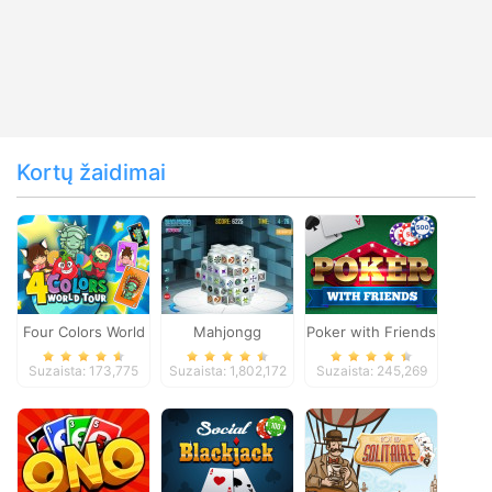
Kortų žaidimai
Four Colors World
Mahjongg
Poker with Friends
Tour
Dimensions
Suzaista: 173,775
Suzaista: 1,802,172
Suzaista: 245,269