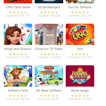
ONO Card Game
Social Blackjack
Hot Air Solitaire
Suzaista: 378,770
Suzaista: 181,508
Suzaista: 254,548
Kings and Queens
Governor Of Poker
Uno
Solitaire Tripeaks
2
Suzaista: 372,188
Suzaista: 478,829
Suzaista: 1,411,214
Solitaire Farm:
Mr Bean Solitaire
Royal Vegas
Seasons
Adventures
Solitaire
Suzaista: 258,152
Suzaista: 82,912
Suzaista: 219,122