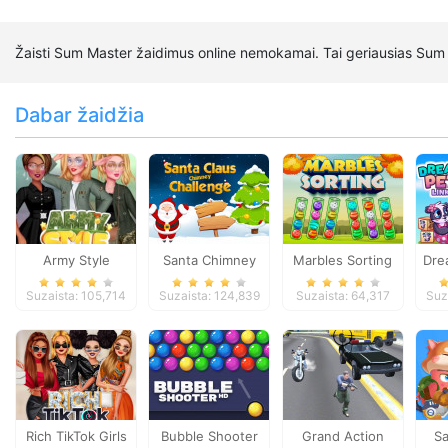
Žaisti Sum Master žaidimus online nemokamai. Tai geriausias Sum 
Dabar žaidžia
Army Style
Santa Chimney
Marbles Sorting
Dre
Challenge
Suzaista: 105,714
Suzaista: 124,839
Suzaista: 64,317
Suz
Rich TikTok Girls
Bubble Shooter
Grand Action
S