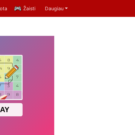
uota
Žaisti
Daugiau