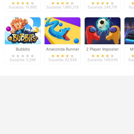
Crime: New York
Suzaista: 74,693
Suzaista: 1,880,218
Suzaista: 246,791
Suz
Car Gang
Bubbits
Anaconda Runner
2 Player Imposter
M
Soccer
Suzaista: 3,390
Suzaista: 62,639
Suzaista: 146,059
Suz