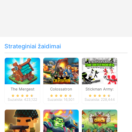
Strateginiai žaidimai
The Mergest
Colossatron
Stickman Army:
Kingdom
The Defenders
Suzaista: 423,122
Suzaista: 16,501
Suzaista: 228,444