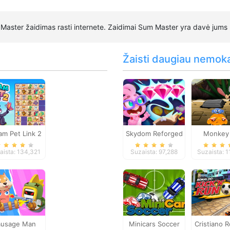
Master žaidimas rasti internete. Zaidimai Sum Master yra davė jums 
Žaisti daugiau nemok
am Pet Link 2
Skydom Reforged
Monkey
Happy: St
aista: 134,321
Suzaista: 97,288
Suzaista: 1
ausage Man
Minicars Soccer
Cristiano 