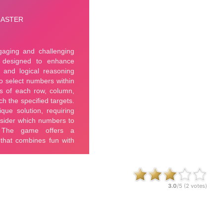
3.0
/5 (
2
votes)