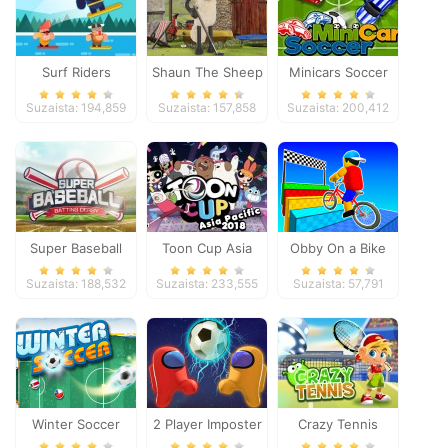
Surf Riders
Shaun The Sheep
Minicars Soccer
Baahmy Golf
Suzaista: 194,859
Suzaista: 157,858
Suzaista: 200,412
Super Baseball
Toon Cup Asia
Obby On a Bike
Pacific 2018
Suzaista: 188,532
Suzaista: 233,555
Suzaista: 57,791
Winter Soccer
2 Player Imposter
Crazy Tennis