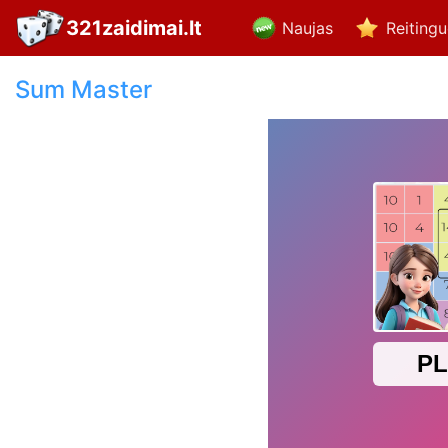
321zaidimai.lt
Naujas
Reiting
Sum Master