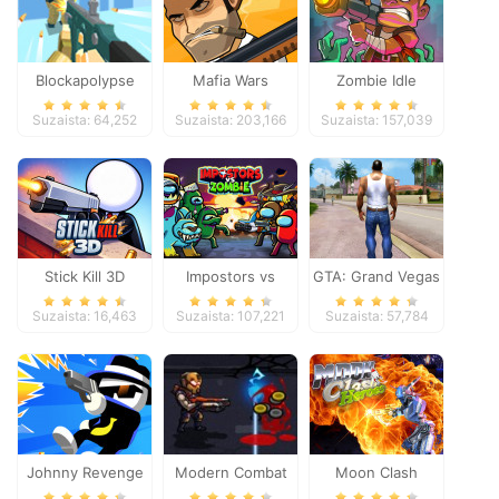
Blockapolypse
Mafia Wars
Zombie Idle
Zombie Shooter
Defense Online
Suzaista: 64,252
Suzaista: 203,166
Suzaista: 157,039
Stick Kill 3D
Impostors vs
GTA: Grand Vegas
Zombies: Survival
Crime
Suzaista: 16,463
Suzaista: 107,221
Suzaista: 57,784
Johnny Revenge
Modern Combat
Moon Clash