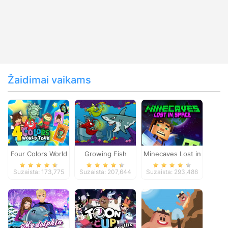
Žaidimai vaikams
Four Colors World
Growing Fish
Minecaves Lost in
Tour
Space
Suzaista: 173,775
Suzaista: 207,644
Suzaista: 293,486