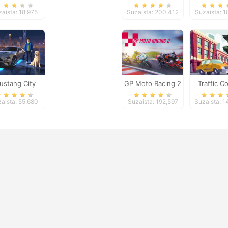
Shooting
Kick`n`
aista: 18,975
Suzaista: 200,412
Suzaista: 
Adventure
ustang City
GP Moto Racing 2
Traffic C
Driver
aista: 55,680
Suzaista: 192,597
Suzaista: 