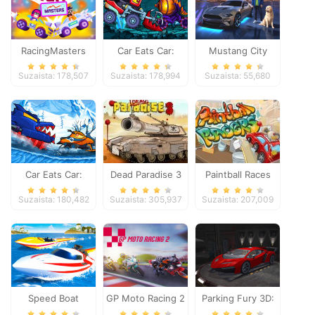
RacingMasters
Car Eats Car:
Mustang City
Dungeon
Driver
Suzaista: 178,507
Suzaista: 178,994
Suzaista: 55,680
Adventure
Car Eats Car:
Dead Paradise 3
Paintball Races
Winter Adventure
Suzaista: 180,482
Suzaista: 305,937
Suzaista: 207,009
Speed Boat
GP Moto Racing 2
Parking Fury 3D: