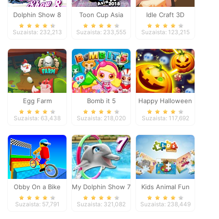
Dolphin Show 8
Toon Cup Asia
Idle Craft 3D
Pacific 2018
Suzaista: 232,213
Suzaista: 233,555
Suzaista: 123,215
Egg Farm
Bomb it 5
Happy Halloween
Suzaista: 63,438
Suzaista: 218,020
Suzaista: 117,692
Obby On a Bike
My Dolphin Show 7
Kids Animal Fun
Suzaista: 57,791
Suzaista: 321,082
Suzaista: 238,449