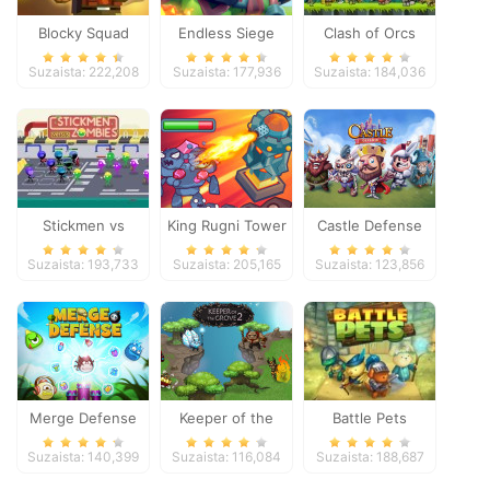
Blocky Squad
Endless Siege
Clash of Orcs
Suzaista: 222,208
Suzaista: 177,936
Suzaista: 184,036
Stickmen vs
King Rugni Tower
Castle Defense
Zombies
Defense
Suzaista: 193,733
Suzaista: 205,165
Suzaista: 123,856
Merge Defense
Keeper of the
Battle Pets
Grove 2
Suzaista: 140,399
Suzaista: 116,084
Suzaista: 188,687