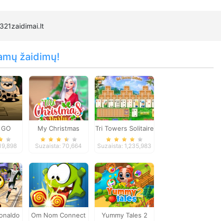
321zaidimai.lt
amų žaidimų!
 GO
My Christmas
Tri Towers Solitaire
age 4
Party Prep
19,898
Suzaista: 70,664
Suzaista: 1,235,983
Ronaldo
Om Nom Connect
Yummy Tales 2