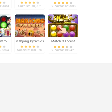
Run
Classic
188,083
Suzaista: 91,096
Suzaista: 128,996
ontrol
Mahjong Pyramids
Match 3 Forest
149,354
Suzaista: 168,070
Suzaista: 196,421