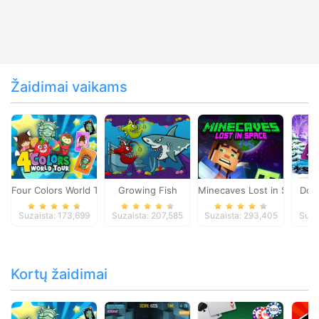
Žaidimai vaikams
Four Colors World Tour
Growing Fish
Minecaves Lost in Space
Dol
Suzaista: 173,699
Suzaista: 207,585
Suzaista: 293,405
Suza
Kortų žaidimai