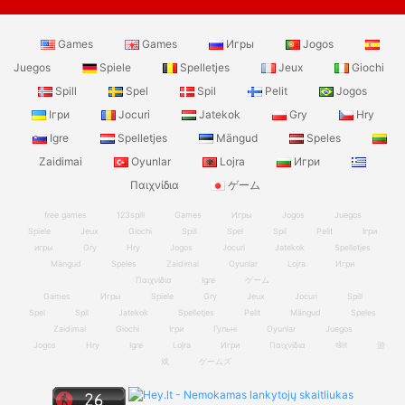
Games
Games
Игры
Jogos
Juegos
Spiele
Spelletjes
Jeux
Giochi
Spill
Spel
Spil
Pelit
Jogos
Ігри
Jocuri
Jatekok
Gry
Hry
Igre
Spelletjes
Mängud
Speles
Zaidimai
Oyunlar
Lojra
Игри
Παιχνίδια
ゲーム
free games
123spill
Games
Игры
Jogos
Juegos
Spiele
Jeux
Giochi
Spill
Spel
Spil
Pelit
Ігри
игры
Gry
Hry
Jogos
Jocuri
Jatekok
Spelletjes
Mängud
Speles
Zaidimai
Oyunlar
Lojra
Игри
Παιχνίδια
Igre
ゲーム
Games
Игры
Spiele
Gry
Jeux
Jocuri
Spill
Spel
Spil
Jatekok
Spelletjes
Pelit
Mängud
Speles
Zaidimai
Giochi
Ігри
Гульні
Oyunlar
Juegos
Jogos
Hry
Igre
Lojra
Игри
Παιχνίδια
खेल
游
戏
ゲームズ