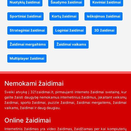
Nuotykių žaidimai
Šaudymo žaidimai
Koviniai žaidimai
Sportiniai žaidimai
Kortų žaidimai
Ieškojimas žaidimai
Strateginiai žaidimai
Loginiai žaidimai
3D žaidimai
Žaidimai mergaitėms
Žaidimai vaikams
Multiplayer žaidimai
Nemokami žaidimai
Sveiki atvykę į 321zaidimai.lt, pirmaujanti interneto žaidimai svetainę, kur
galite žaisti daugybę nemokamus internetinius žaidimus, įskaitant veiksmų
žaidimai, sporto žaidimai, puzzle žaidimai, žaidimai mergaitėms, žaidimai
vaikams, žaidimai ir daug daugiau.
Online žaidimai
Internetinis žaidimas yra video žaidimas, žaidžiamas per kai kompiuterių