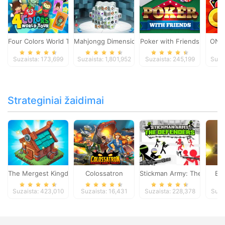
Four Colors World Tour
Mahjongg Dimensions
Poker with Friends
ONO
Suzaista: 173,699
Suzaista: 1,801,952
Suzaista: 245,199
Suza
Strateginiai žaidimai
The Mergest Kingdom
Colossatron
Stickman Army: The Defen
Bl
Suzaista: 423,010
Suzaista: 16,431
Suzaista: 228,378
Suza