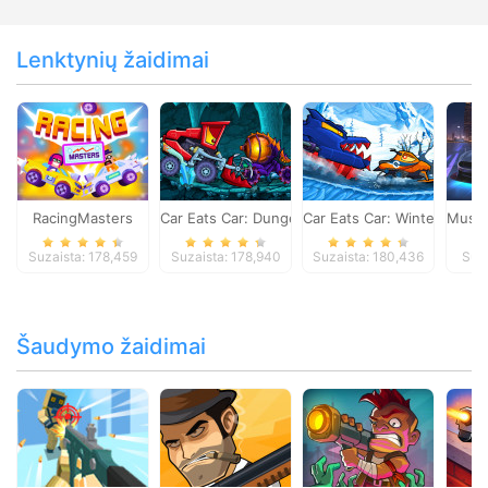
Lenktynių žaidimai
RacingMasters
Car Eats Car: Dungeon Adventure
Car Eats Car: Winter Adve
Musta
Suzaista: 178,459
Suzaista: 178,940
Suzaista: 180,436
Suza
Šaudymo žaidimai