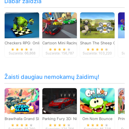
Dabar žaidžia
Checkers RPG: Online PvP Battle
Cartoon Mini Racing
Shaun The Sheep Chick n 
C
Suzaista: 66,868
Suzaista: 156,787
Suzaista: 103,220
Suza
Žaisti daugiau nemokamų žaidimų!
Brawlhalla Grand Slam
Parking Fury 3D: Night Thief
Om Nom Bounce
Princ
Suzaista: 88,760
Suzaista: 174,756
Suzaista: 85,738
Suza