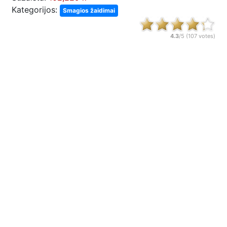
Kategorijos:
Smagios žaidimai
4.3
/5 (
107
votes)