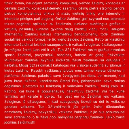
tinklo forma, naudojant asmeninį kompiuterį, vaizdo žaidimų konsolės ar
delninis žaidimų konsolės.Interneto azartinių lošimų plėtra atspindi bendrą
plėtros kompiuterinius tinklus iš mažų vietinių tinklų prie interneto ir
interneto prieigos pati augimą. Online žaidimai gali svyruoti nuo paprasto
teksto pagrindu aplinkoje su žaidimais, kuriuose sudėtingus grafika ir
virtualių pasaulių, kuriame gyvena daug žaidėjų vienu metu. Daugelis
internetinių žaidimų susijęs internetinių bendruomenių, todėl žaidimai
socialinės veiklos formos ne tik vieno žaidėjo žaidimų. Retro ar klasikinių
interneto žaidimai leis tiek suaugusiems ir vaikas žviegimas iš džiaugsmo ir
jie mėgsta žaisti juos vėl ir vėl. Tuo 321 Žaidimai rasite gražus atrankos
sporto žaidimai, pavyzdžiui, baseinas, futbolo ar golfą. Pažvelkite
Multiplayer žaidimai skyriuje išvaizdą žaisti žaidimus su draugais ir
kalbėtis. Mūsų 321zaidimai.lt katalogas yra visiškai suderinti su įdomus ir
kietas žaidimų. Pasukti ryškiausią protus mes turime keletą dėlionės ir
platforma žaidimus, pakelsiu savo žvalgybos jos ribos. Jei manote, kad
jums buvo tikėtina, kandidatas Grand Prix, pabandykite savo rankas
deginimas juostomis su lenktynių ir vairavimo žaidimų, tokių kaip 3D
Racing. Kai kurie iš populiariausių naikintuvų žaidimai yra tie, kurie
teminius ant karatė ir bokso. Tai beat em up Žaidimai leis vaikams
žviegimas iš džiaugsmo, ir kad suaugusiųjų kovoti su dėl to veiksmo
gabalas vaikams. Tuo 321zaidimai.lt jūs galite žaisti tūkstančius
nemokamų žaidimų, pavyzdžiui, veiksmo žaidimai, ir jie bus pripumpuoti
savo adrenalino, o tu žaidi cool naršyklės pagrindu žaidimai. Laiko žaisti
įdomius žaidimus!!!