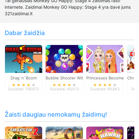
Tai geriausias Monkey GO Happy: Stage 4 žaidimas rasti
internete. Zaidimai Monkey GO Happy: Stage 4 yra davė jums
321zaidimai.lt
Dabar žaidžia
Drag`n`Boom
Bubble Shooter Witch Tower
Princesses Become Popular
Chris
Suzaista: 158,873
Suzaista: 49,013
Suzaista: 99,843
Suza
Žaisti daugiau nemokamų žaidimų!