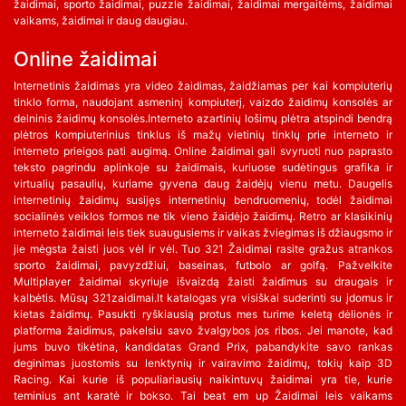
žaidimai, sporto žaidimai, puzzle žaidimai, žaidimai mergaitėms, žaidimai
vaikams, žaidimai ir daug daugiau.
Online žaidimai
Internetinis žaidimas yra video žaidimas, žaidžiamas per kai kompiuterių
tinklo forma, naudojant asmeninį kompiuterį, vaizdo žaidimų konsolės ar
delninis žaidimų konsolės.Interneto azartinių lošimų plėtra atspindi bendrą
plėtros kompiuterinius tinklus iš mažų vietinių tinklų prie interneto ir
interneto prieigos pati augimą. Online žaidimai gali svyruoti nuo paprasto
teksto pagrindu aplinkoje su žaidimais, kuriuose sudėtingus grafika ir
virtualių pasaulių, kuriame gyvena daug žaidėjų vienu metu. Daugelis
internetinių žaidimų susijęs internetinių bendruomenių, todėl žaidimai
socialinės veiklos formos ne tik vieno žaidėjo žaidimų. Retro ar klasikinių
interneto žaidimai leis tiek suaugusiems ir vaikas žviegimas iš džiaugsmo ir
jie mėgsta žaisti juos vėl ir vėl. Tuo 321 Žaidimai rasite gražus atrankos
sporto žaidimai, pavyzdžiui, baseinas, futbolo ar golfą. Pažvelkite
Multiplayer žaidimai skyriuje išvaizdą žaisti žaidimus su draugais ir
kalbėtis. Mūsų 321zaidimai.lt katalogas yra visiškai suderinti su įdomus ir
kietas žaidimų. Pasukti ryškiausią protus mes turime keletą dėlionės ir
platforma žaidimus, pakelsiu savo žvalgybos jos ribos. Jei manote, kad
jums buvo tikėtina, kandidatas Grand Prix, pabandykite savo rankas
deginimas juostomis su lenktynių ir vairavimo žaidimų, tokių kaip 3D
Racing. Kai kurie iš populiariausių naikintuvų žaidimai yra tie, kurie
teminius ant karatė ir bokso. Tai beat em up Žaidimai leis vaikams