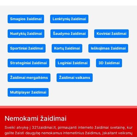
Smagios žaidimai
Lenktynių žaidimai
Nuotykių žaidimai
Šaudymo žaidimai
Koviniai žaidimai
Sportiniai žaidimai
Kortų žaidimai
Ieškojimas žaidimai
Strateginiai žaidimai
Loginiai žaidimai
3D žaidimai
Žaidimai mergaitėms
Žaidimai vaikams
Multiplayer žaidimai
Nemokami žaidimai
Sveiki atvykę į 321zaidimai.lt, pirmaujanti interneto žaidimai svetainę, kur
galite žaisti daugybę nemokamus internetinius žaidimus, įskaitant veiksmų