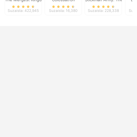
Suzaista: 422,945
Suzaista: 16,380
Suzaista: 228,338
Suza