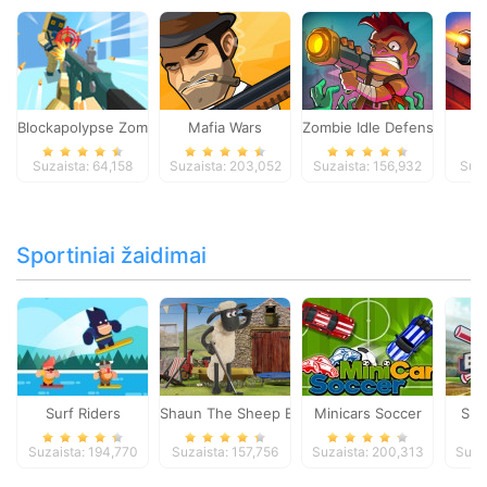
Blockapolypse Zombie Shooter
Mafia Wars
Zombie Idle Defense Onlin
St
Suzaista: 64,158
Suzaista: 203,052
Suzaista: 156,932
Suza
Sportiniai žaidimai
Surf Riders
Shaun The Sheep Baahmy Golf
Minicars Soccer
Sup
Suzaista: 194,770
Suzaista: 157,756
Suzaista: 200,313
Suza