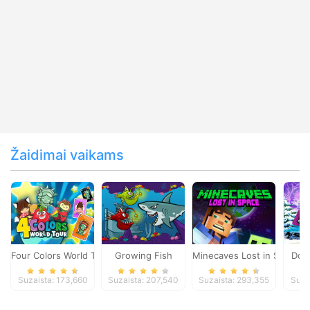
Žaidimai vaikams
Four Colors World Tour
Growing Fish
Minecaves Lost in Space
Dol
Suzaista: 173,660
Suzaista: 207,540
Suzaista: 293,355
Suza