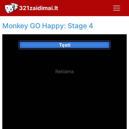
321zaidimai.lt
Monkey GO Happy: Stage 4
Tęsti
Reklama