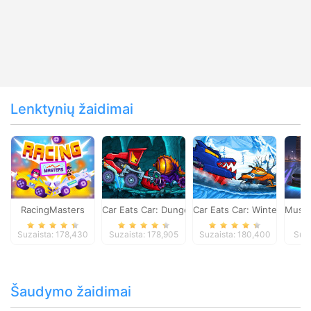
Lenktynių žaidimai
RacingMasters
Car Eats Car: Dungeon Adventure
Car Eats Car: Winter Adve
Musta
Suzaista: 178,430
Suzaista: 178,905
Suzaista: 180,400
Suza
Šaudymo žaidimai