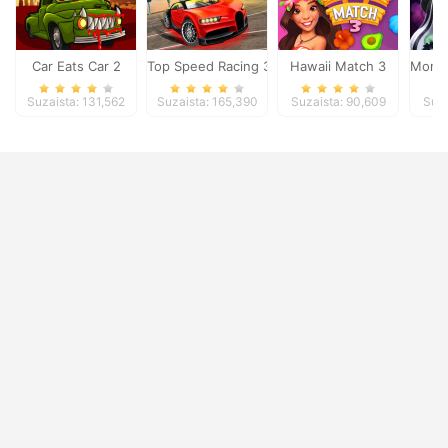
Car Eats Car 2
Top Speed Racing 3D
Hawaii Match 3
Monst
Suzaista: 131,562
Suzaista: 165,390
Suzaista: 90,609
Suza