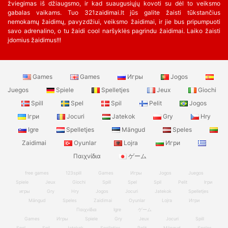
žviegimas iš džiaugsmo, ir kad suaugusiųjų kovoti su dėl to veiksmo
gabalas vaikams. Tuo 321zaidimai.lt jūs galite žaisti tūkstančius
nemokamų žaidimų, pavyzdžiui, veiksmo žaidimai, ir jie bus pripumpuoti
savo adrenalino, o tu žaidi cool naršyklės pagrindu žaidimai. Laiko žaisti
įdomius žaidimus!!!
Games
Games
Игры
Jogos
Juegos
Spiele
Spelletjes
Jeux
Giochi
Spill
Spel
Spil
Pelit
Jogos
Ігри
Jocuri
Jatekok
Gry
Hry
Igre
Spelletjes
Mängud
Speles
Zaidimai
Oyunlar
Lojra
Игри
Παιχνίδια
ゲーム
free games
123spill
Games
Игры
Jogos
Juegos
Spiele
Jeux
Giochi
Spill
Spel
Spil
Pelit
Ігри
игры
Gry
Hry
Jogos
Jocuri
Jatekok
Spelletjes
Mängud
Speles
Zaidimai
Oyunlar
Lojra
Игри
Παιχνίδια
Igre
ゲーム
Games
Игры
Spiele
Gry
Jeux
Jocuri
Spill
Spel
Spil
Jatekok
Spelletjes
Pelit
Mängud
Speles