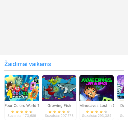
Žaidimai vaikams
Four Colors World Tour
Growing Fish
Minecaves Lost in Space
Dol
Suzaista: 173,689
Suzaista: 207,573
Suzaista: 293,384
Suza