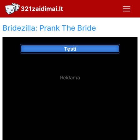
321zaidimai.lt
Bridezilla: Prank The Bride
Tęsti
Reklama