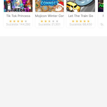
Tik Tok Princess
Mojicon Winter Connect
Let The Train Go
Mi
Suzaista: 144,292
Suzaista: 21,301
Suzaista: 68,450
Suza