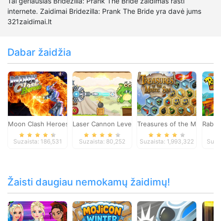
Tai geriausias Bridezilla: Prank The Bride žaidimas rasti
internete. Zaidimai Bridezilla: Prank The Bride yra davė jums
321zaidimai.lt
Dabar žaidžia
Moon Clash Heroes
Laser Cannon Levels Pack
Treasures of the Mystic Se
Rabbi
Suzaista: 186,531
Suzaista: 80,252
Suzaista: 1,993,322
Suza
Žaisti daugiau nemokamų žaidimų!