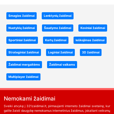
Smagios žaidimai
Lenktynių žaidimai
Nuotykių žaidimai
Šaudymo žaidimai
Koviniai žaidimai
Sportiniai žaidimai
Kortų žaidimai
Ieškojimas žaidimai
Strateginiai žaidimai
Loginiai žaidimai
3D žaidimai
Žaidimai mergaitėms
Žaidimai vaikams
Multiplayer žaidimai
Nemokami žaidimai
Sveiki atvykę į 321zaidimai.lt, pirmaujanti interneto žaidimai svetainę, kur
galite žaisti daugybę nemokamus internetinius žaidimus, įskaitant veiksmų