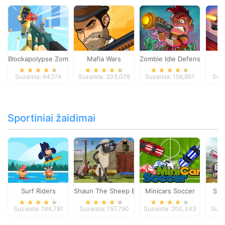
Blockapolypse Zombie Shooter
Mafia Wars
Zombie Idle Defense Onlin
St
Suzaista: 64,174
Suzaista: 203,079
Suzaista: 156,957
Suza
Sportiniai žaidimai
Surf Riders
Shaun The Sheep Baahmy Golf
Minicars Soccer
Sup
Suzaista: 194,791
Suzaista: 157,790
Suzaista: 200,343
Suza