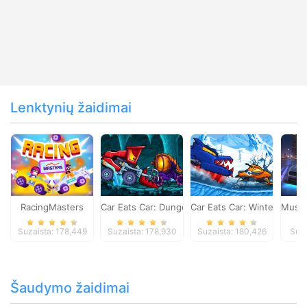
Lenktynių žaidimai
RacingMasters
Car Eats Car: Dungeon Adventure
Car Eats Car: Winter Adve
Musta
Suzaista: 178,449
Suzaista: 178,930
Suzaista: 180,426
Suza
Šaudymo žaidimai