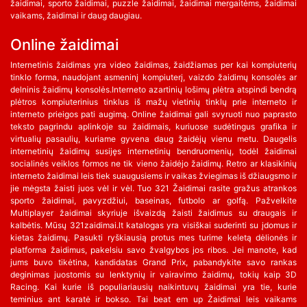
žaidimai, sporto žaidimai, puzzle žaidimai, žaidimai mergaitėms, žaidimai
vaikams, žaidimai ir daug daugiau.
Online žaidimai
Internetinis žaidimas yra video žaidimas, žaidžiamas per kai kompiuterių
tinklo forma, naudojant asmeninį kompiuterį, vaizdo žaidimų konsolės ar
delninis žaidimų konsolės.Interneto azartinių lošimų plėtra atspindi bendrą
plėtros kompiuterinius tinklus iš mažų vietinių tinklų prie interneto ir
interneto prieigos pati augimą. Online žaidimai gali svyruoti nuo paprasto
teksto pagrindu aplinkoje su žaidimais, kuriuose sudėtingus grafika ir
virtualių pasaulių, kuriame gyvena daug žaidėjų vienu metu. Daugelis
internetinių žaidimų susijęs internetinių bendruomenių, todėl žaidimai
socialinės veiklos formos ne tik vieno žaidėjo žaidimų. Retro ar klasikinių
interneto žaidimai leis tiek suaugusiems ir vaikas žviegimas iš džiaugsmo ir
jie mėgsta žaisti juos vėl ir vėl. Tuo 321 Žaidimai rasite gražus atrankos
sporto žaidimai, pavyzdžiui, baseinas, futbolo ar golfą. Pažvelkite
Multiplayer žaidimai skyriuje išvaizdą žaisti žaidimus su draugais ir
kalbėtis. Mūsų 321zaidimai.lt katalogas yra visiškai suderinti su įdomus ir
kietas žaidimų. Pasukti ryškiausią protus mes turime keletą dėlionės ir
platforma žaidimus, pakelsiu savo žvalgybos jos ribos. Jei manote, kad
jums buvo tikėtina, kandidatas Grand Prix, pabandykite savo rankas
deginimas juostomis su lenktynių ir vairavimo žaidimų, tokių kaip 3D
Racing. Kai kurie iš populiariausių naikintuvų žaidimai yra tie, kurie
teminius ant karatė ir bokso. Tai beat em up Žaidimai leis vaikams