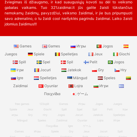
žviegimas iš džiaugsmo, ir kad suaugusiųjų kovoti su dėl to veiksmo
gabalas vaikams. Tuo 321zaidimai.lt jūs galite žaisti tūkstančius
nemokamų žaidimų, pavyzdžiui, veiksmo žaidimai, ir jie bus pripumpuoti
savo adrenalino, o tu žaidi cool naršyklės pagrindu žaidimai. Laiko žaisti
įdomius žaidimus!!!
Games
Games
Игры
Jogos
Juegos
Spiele
Spelletjes
Jeux
Giochi
Spill
Spel
Spil
Pelit
Jogos
Ігри
Jocuri
Jatekok
Gry
Hry
Igre
Spelletjes
Mängud
Speles
Zaidimai
Oyunlar
Lojra
Игри
Παιχνίδια
ゲーム
free games
123spill
Games
Игры
Jogos
Juegos
Spiele
Jeux
Giochi
Spill
Spel
Spil
Pelit
Ігри
игры
Gry
Hry
Jogos
Jocuri
Jatekok
Spelletjes
Mängud
Speles
Zaidimai
Oyunlar
Lojra
Игри
Παιχνίδια
Igre
ゲーム
Games
Игры
Spiele
Gry
Jeux
Jocuri
Spill
Spel
Spil
Jatekok
Spelletjes
Pelit
Mängud
Speles