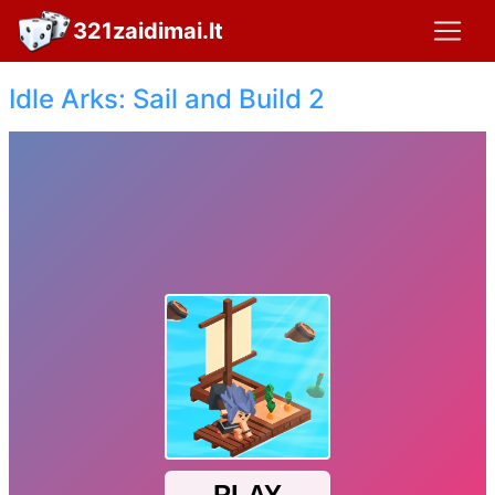
321zaidimai.lt
Idle Arks: Sail and Build 2