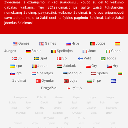
žviegimas iš džiaugsmo, ir kad suaugusiųjų kovoti su dėl to veiksmo
gabalas vaikams. Tuo 321zaidimai.lt jūs galite žaisti tūkstančius
nemokamų žaidimų, pavyzdžiui, veiksmo žaidimai, ir jie bus pripumpuoti
savo adrenalino, o tu žaidi cool naršyklės pagrindu žaidimai. Laiko žaisti
įdomius žaidimus!!!
Games
Games
Игры
Jogos
Juegos
Spiele
Spelletjes
Jeux
Giochi
Spill
Spel
Spil
Pelit
Jogos
Ігри
Jocuri
Jatekok
Gry
Hry
Igre
Spelletjes
Mängud
Speles
Zaidimai
Oyunlar
Lojra
Игри
Παιχνίδια
ゲーム
free games
123spill
Games
Игры
Jogos
Juegos
Spiele
Jeux
Giochi
Spill
Spel
Spil
Pelit
Ігри
игры
Gry
Hry
Jogos
Jocuri
Jatekok
Spelletjes
Mängud
Speles
Zaidimai
Oyunlar
Lojra
Игри
Παιχνίδια
Igre
ゲーム
Games
Игры
Spiele
Gry
Jeux
Jocuri
Spill