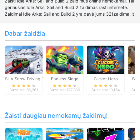
Žaisti Idle Arks: Sail and Build 2 žaidimus online nemokamai. Tai
geriausias Idle Arks: Sail and Build 2 žaidimas rasti internete.
Zaidimai Idle Arks: Sail and Build 2 yra davė jums 321zaidimai.lt
Dabar žaidžia
SUV Snow Driving 3d
Endless Siege
Clicker Hero
Batt
Suzaista: 86,261
Suzaista: 177,869
Suzaista: 19,164
Suza
Žaisti daugiau nemokamų žaidimų!