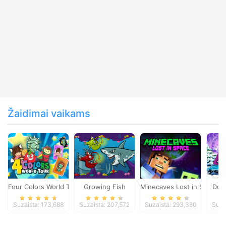
Žaidimai vaikams
Four Colors World Tour
Growing Fish
Minecaves Lost in Space
Dol
Suzaista: 173,688
Suzaista: 207,572
Suzaista: 293,380
Suza