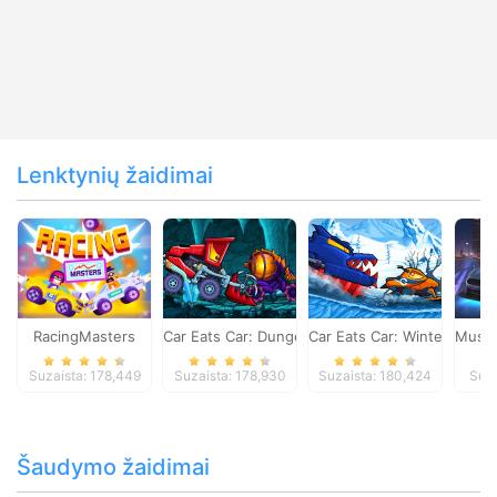
Lenktynių žaidimai
RacingMasters
Car Eats Car: Dungeon Adventure
Car Eats Car: Winter Adve
Musta
Suzaista: 178,449
Suzaista: 178,930
Suzaista: 180,424
Suza
Šaudymo žaidimai