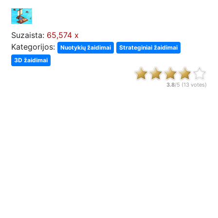
Suzaista:
65,574 x
Kategorijos:
Nuotykių žaidimai
Strateginiai žaidimai
3D žaidimai
3.8
/5 (
13
votes)