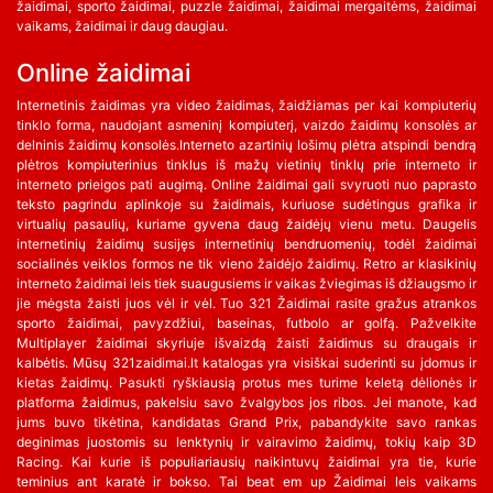
žaidimai, sporto žaidimai, puzzle žaidimai, žaidimai mergaitėms, žaidimai
vaikams, žaidimai ir daug daugiau.
Online žaidimai
Internetinis žaidimas yra video žaidimas, žaidžiamas per kai kompiuterių
tinklo forma, naudojant asmeninį kompiuterį, vaizdo žaidimų konsolės ar
delninis žaidimų konsolės.Interneto azartinių lošimų plėtra atspindi bendrą
plėtros kompiuterinius tinklus iš mažų vietinių tinklų prie interneto ir
interneto prieigos pati augimą. Online žaidimai gali svyruoti nuo paprasto
teksto pagrindu aplinkoje su žaidimais, kuriuose sudėtingus grafika ir
virtualių pasaulių, kuriame gyvena daug žaidėjų vienu metu. Daugelis
internetinių žaidimų susijęs internetinių bendruomenių, todėl žaidimai
socialinės veiklos formos ne tik vieno žaidėjo žaidimų. Retro ar klasikinių
interneto žaidimai leis tiek suaugusiems ir vaikas žviegimas iš džiaugsmo ir
jie mėgsta žaisti juos vėl ir vėl. Tuo 321 Žaidimai rasite gražus atrankos
sporto žaidimai, pavyzdžiui, baseinas, futbolo ar golfą. Pažvelkite
Multiplayer žaidimai skyriuje išvaizdą žaisti žaidimus su draugais ir
kalbėtis. Mūsų 321zaidimai.lt katalogas yra visiškai suderinti su įdomus ir
kietas žaidimų. Pasukti ryškiausią protus mes turime keletą dėlionės ir
platforma žaidimus, pakelsiu savo žvalgybos jos ribos. Jei manote, kad
jums buvo tikėtina, kandidatas Grand Prix, pabandykite savo rankas
deginimas juostomis su lenktynių ir vairavimo žaidimų, tokių kaip 3D
Racing. Kai kurie iš populiariausių naikintuvų žaidimai yra tie, kurie
teminius ant karatė ir bokso. Tai beat em up Žaidimai leis vaikams