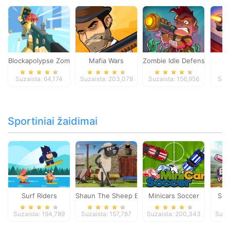
Blockapolypse Zombie Shooter
Mafia Wars
Zombie Idle Defense Onlin
St
Suzaista: 64,174
Suzaista: 203,078
Suzaista: 156,956
Suza
Sportiniai žaidimai
Surf Riders
Shaun The Sheep Baahmy Golf
Minicars Soccer
Sup
Suzaista: 194,789
Suzaista: 157,787
Suzaista: 200,343
Suza