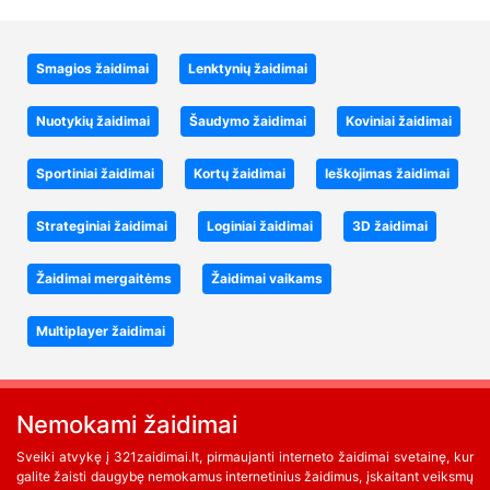
Smagios žaidimai
Lenktynių žaidimai
Nuotykių žaidimai
Šaudymo žaidimai
Koviniai žaidimai
Sportiniai žaidimai
Kortų žaidimai
Ieškojimas žaidimai
Strateginiai žaidimai
Loginiai žaidimai
3D žaidimai
Žaidimai mergaitėms
Žaidimai vaikams
Multiplayer žaidimai
Nemokami žaidimai
Sveiki atvykę į 321zaidimai.lt, pirmaujanti interneto žaidimai svetainę, kur
galite žaisti daugybę nemokamus internetinius žaidimus, įskaitant veiksmų