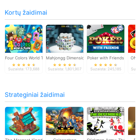
Kortų žaidimai
Four Colors World Tour
Mahjongg Dimensions
Poker with Friends
ONO
Suzaista: 173,688
Suzaista: 1,801,907
Suzaista: 245,185
Suza
Strateginiai žaidimai