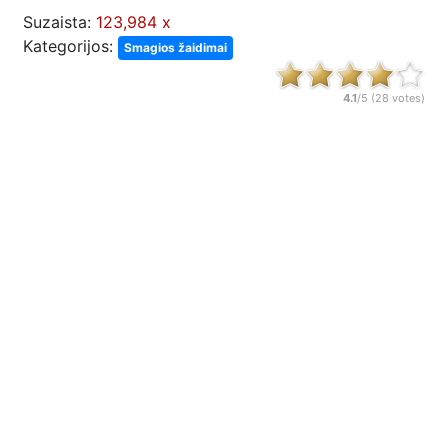
Suzaista:
123,984 x
Kategorijos:
Smagios žaidimai
4.1
/5 (
28
votes)