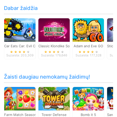
Dabar žaidžia
Car Eats Car: Evil Cars
Classic Klondike Solitaire Card Game
Adam and Eve GO
Stick
Suzaista: 203,309
Suzaista: 179,646
Suzaista: 177,328
Suza
Žaisti daugiau nemokamų žaidimų!
Farm Match Seasons
Tower Defense
Bomb it 5
Santa