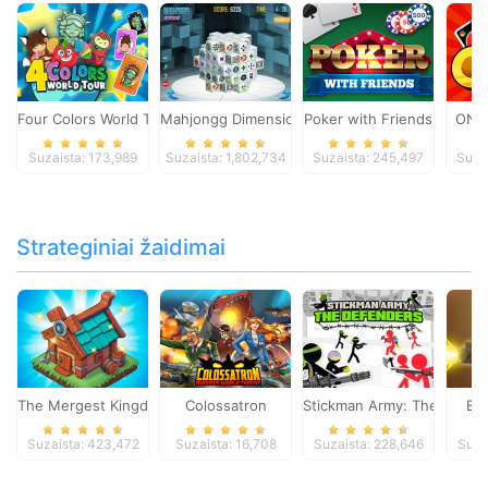
Four Colors World Tour
Mahjongg Dimensions
Poker with Friends
ONO
Suzaista: 173,989
Suzaista: 1,802,734
Suzaista: 245,497
Suza
Strateginiai žaidimai
The Mergest Kingdom
Colossatron
Stickman Army: The Defen
Bl
Suzaista: 423,472
Suzaista: 16,708
Suzaista: 228,646
Suza