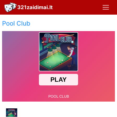
321zaidimai.lt
Pool Club