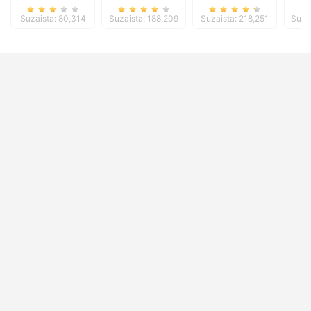
Suzaista: 80,314
Suzaista: 188,209
Suzaista: 218,251
Suza