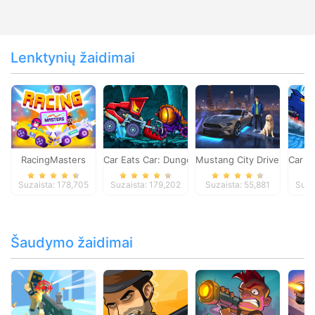
Lenktynių žaidimai
RacingMasters
Car Eats Car: Dungeon Adventure
Mustang City Driver
Car E
Suzaista: 178,705
Suzaista: 179,202
Suzaista: 55,881
Suza
Šaudymo žaidimai