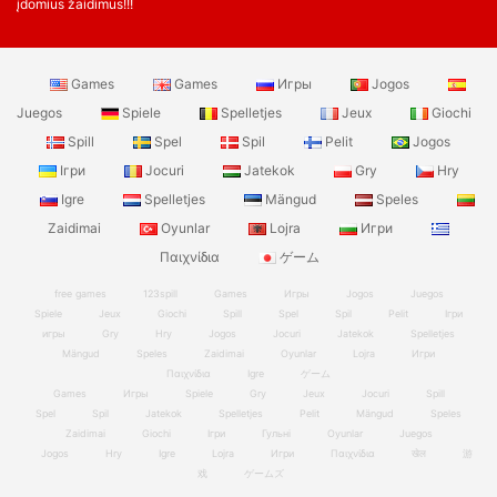
įdomius žaidimus!!!
Games
Games
Игры
Jogos
Juegos
Spiele
Spelletjes
Jeux
Giochi
Spill
Spel
Spil
Pelit
Jogos
Ігри
Jocuri
Jatekok
Gry
Hry
Igre
Spelletjes
Mängud
Speles
Zaidimai
Oyunlar
Lojra
Игри
Παιχνίδια
ゲーム
free games
123spill
Games
Игры
Jogos
Juegos
Spiele
Jeux
Giochi
Spill
Spel
Spil
Pelit
Ігри
игры
Gry
Hry
Jogos
Jocuri
Jatekok
Spelletjes
Mängud
Speles
Zaidimai
Oyunlar
Lojra
Игри
Παιχνίδια
Igre
ゲーム
Games
Игры
Spiele
Gry
Jeux
Jocuri
Spill
Spel
Spil
Jatekok
Spelletjes
Pelit
Mängud
Speles
Zaidimai
Giochi
Ігри
Гульні
Oyunlar
Juegos
Jogos
Hry
Igre
Lojra
Игри
Παιχνίδια
खेल
游
戏
ゲームズ