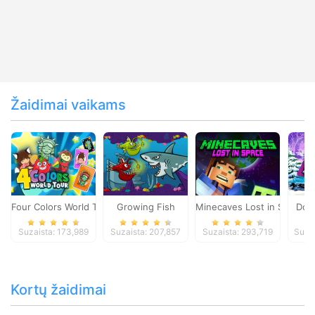
Žaidimai vaikams
Four Colors World Tour
Growing Fish
Minecaves Lost in Space
Dol
Suzaista: 173,989
Suzaista: 207,857
Suzaista: 293,719
Suza
Kortų žaidimai