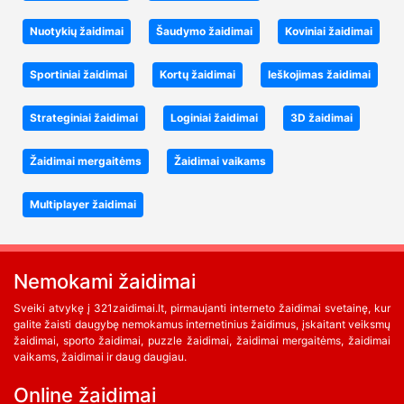
Nuotykių žaidimai
Šaudymo žaidimai
Koviniai žaidimai
Sportiniai žaidimai
Kortų žaidimai
Ieškojimas žaidimai
Strateginiai žaidimai
Loginiai žaidimai
3D žaidimai
Žaidimai mergaitėms
Žaidimai vaikams
Multiplayer žaidimai
Nemokami žaidimai
Sveiki atvykę į 321zaidimai.lt, pirmaujanti interneto žaidimai svetainę, kur
galite žaisti daugybę nemokamus internetinius žaidimus, įskaitant veiksmų
žaidimai, sporto žaidimai, puzzle žaidimai, žaidimai mergaitėms, žaidimai
vaikams, žaidimai ir daug daugiau.
Online žaidimai