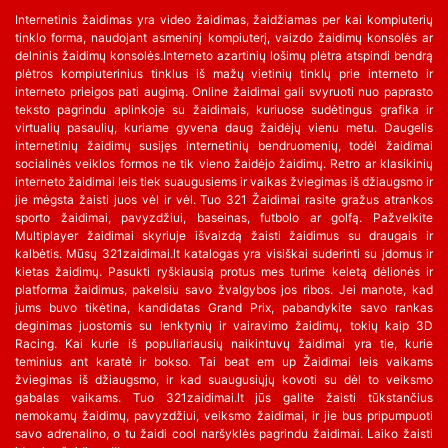
Internetinis žaidimas yra video žaidimas, žaidžiamas per kai kompiuterių
tinklo forma, naudojant asmeninį kompiuterį, vaizdo žaidimų konsolės ar
delninis žaidimų konsolės.Interneto azartinių lošimų plėtra atspindi bendrą
plėtros kompiuterinius tinklus iš mažų vietinių tinklų prie interneto ir
interneto prieigos pati augimą. Online žaidimai gali svyruoti nuo paprasto
teksto pagrindu aplinkoje su žaidimais, kuriuose sudėtingus grafika ir
virtualių pasaulių, kuriame gyvena daug žaidėjų vienu metu. Daugelis
internetinių žaidimų susijęs internetinių bendruomenių, todėl žaidimai
socialinės veiklos formos ne tik vieno žaidėjo žaidimų. Retro ar klasikinių
interneto žaidimai leis tiek suaugusiems ir vaikas žviegimas iš džiaugsmo ir
jie mėgsta žaisti juos vėl ir vėl. Tuo 321 Žaidimai rasite gražus atrankos
sporto žaidimai, pavyzdžiui, baseinas, futbolo ar golfą. Pažvelkite
Multiplayer žaidimai skyriuje išvaizdą žaisti žaidimus su draugais ir
kalbėtis. Mūsų 321zaidimai.lt katalogas yra visiškai suderinti su įdomus ir
kietas žaidimų. Pasukti ryškiausią protus mes turime keletą dėlionės ir
platforma žaidimus, pakelsiu savo žvalgybos jos ribos. Jei manote, kad
jums buvo tikėtina, kandidatas Grand Prix, pabandykite savo rankas
deginimas juostomis su lenktynių ir vairavimo žaidimų, tokių kaip 3D
Racing. Kai kurie iš populiariausių naikintuvų žaidimai yra tie, kurie
teminius ant karatė ir bokso. Tai beat em up Žaidimai leis vaikams
žviegimas iš džiaugsmo, ir kad suaugusiųjų kovoti su dėl to veiksmo
gabalas vaikams. Tuo 321zaidimai.lt jūs galite žaisti tūkstančius
nemokamų žaidimų, pavyzdžiui, veiksmo žaidimai, ir jie bus pripumpuoti
savo adrenalino, o tu žaidi cool naršyklės pagrindu žaidimai. Laiko žaisti