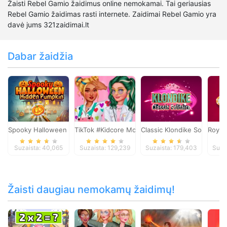
Žaisti Rebel Gamio žaidimus online nemokamai. Tai geriausias
Rebel Gamio žaidimas rasti internete. Zaidimai Rebel Gamio yra
davė jums 321zaidimai.lt
Dabar žaidžia
Spooky Halloween Hidden Pumpkin
TikTok #Kidcore Models
Classic Klondike Solitaire
Royal 
Suzaista: 40,065
Suzaista: 129,239
Suzaista: 179,403
Suza
Žaisti daugiau nemokamų žaidimų!