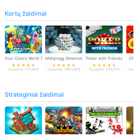
Kortų žaidimai
Four Colors World Tour
Mahjongg Dimensions
Poker with Friends
ONO
Suzaista: 173,655
Suzaista: 1,801,808
Suzaista: 245,145
Suza
Strateginiai žaidimai