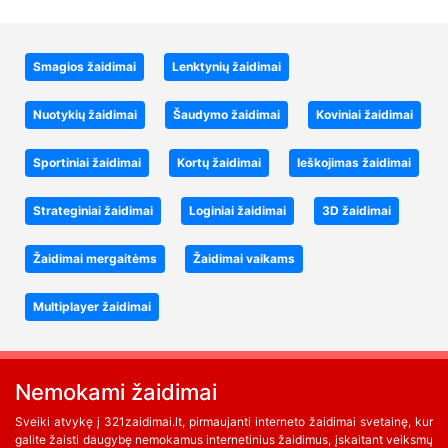
Smagios žaidimai
Lenktynių žaidimai
Nuotykių žaidimai
Šaudymo žaidimai
Koviniai žaidimai
Sportiniai žaidimai
Kortų žaidimai
Ieškojimas žaidimai
Strateginiai žaidimai
Loginiai žaidimai
3D žaidimai
Žaidimai mergaitėms
Žaidimai vaikams
Multiplayer žaidimai
Nemokami žaidimai
Sveiki atvykę į 321zaidimai.lt, pirmaujanti interneto žaidimai svetainę, kur
galite žaisti daugybę nemokamus internetinius žaidimus, įskaitant veiksmų