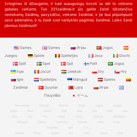
žviegimas iš džiaugsmo, ir kad suaugusiųjų kovoti su dėl to veiksmo
gabalas vaikams. Tuo 321zaidimai.lt jūs galite žaisti tūkstančius
nemokamų žaidimų, pavyzdžiui, veiksmo žaidimai, ir jie bus pripumpuoti
savo adrenalino, o tu žaidi cool naršyklės pagrindu žaidimai. Laiko žaisti
įdomius žaidimus!!!
Games
Games
Игры
Jogos
Juegos
Spiele
Spelletjes
Jeux
Giochi
Spill
Spel
Spil
Pelit
Jogos
Ігри
Jocuri
Jatekok
Gry
Hry
Igre
Spelletjes
Mängud
Speles
Zaidimai
Oyunlar
Lojra
Игри
Παιχνίδια
ゲーム
free games
123spill
Games
Игры
Jogos
Juegos
Spiele
Jeux
Giochi
Spill
Spel
Spil
Pelit
Ігри
игры
Gry
Hry
Jogos
Jocuri
Jatekok
Spelletjes
Mängud
Speles
Zaidimai
Oyunlar
Lojra
Игри
Παιχνίδια
Igre
ゲーム
Games
Игры
Spiele
Gry
Jeux
Jocuri
Spill