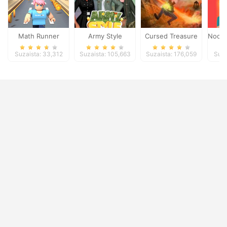
Math Runner
Army Style
Cursed Treasure
Noob:
Suzaista: 33,312
Suzaista: 105,663
Suzaista: 176,059
Suza