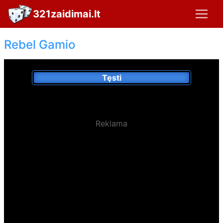
321zaidimai.lt
Rebel Gamio
Tęsti
Reklama