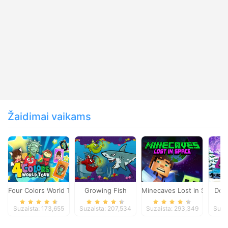
Žaidimai vaikams
Four Colors World Tour
Growing Fish
Minecaves Lost in Space
Dol
Suzaista: 173,655
Suzaista: 207,534
Suzaista: 293,349
Suza