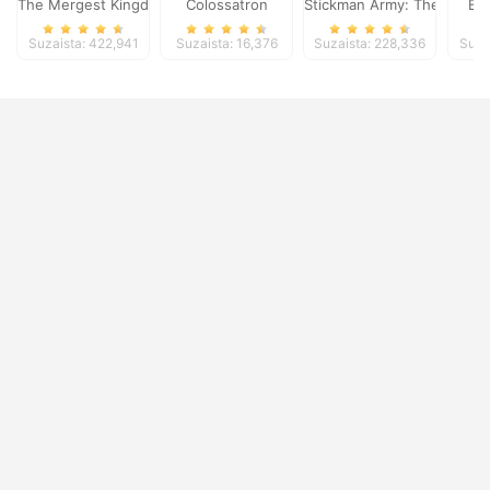
The Mergest Kingdom
Colossatron
Stickman Army: The Defen
Bl
Suzaista: 422,941
Suzaista: 16,376
Suzaista: 228,336
Suza