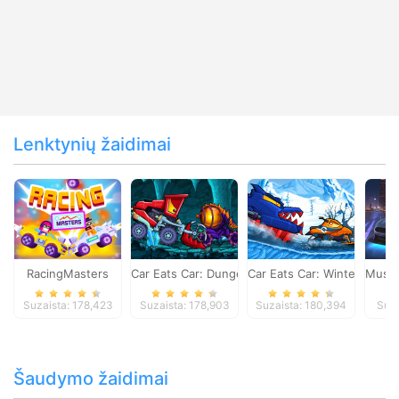
Lenktynių žaidimai
RacingMasters
Car Eats Car: Dungeon Adventure
Car Eats Car: Winter Adve
Musta
Suzaista: 178,423
Suzaista: 178,903
Suzaista: 180,394
Suza
Šaudymo žaidimai