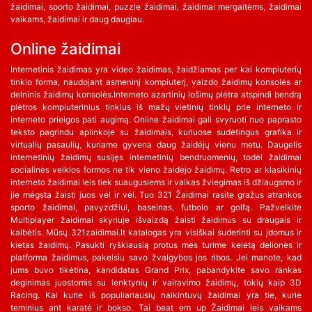
žaidimai, sporto žaidimai, puzzle žaidimai, žaidimai mergaitėms, žaidimai
vaikams, žaidimai ir daug daugiau.
Online žaidimai
Internetinis žaidimas yra video žaidimas, žaidžiamas per kai kompiuterių
tinklo forma, naudojant asmeninį kompiuterį, vaizdo žaidimų konsolės ar
delninis žaidimų konsolės.Interneto azartinių lošimų plėtra atspindi bendrą
plėtros kompiuterinius tinklus iš mažų vietinių tinklų prie interneto ir
interneto prieigos pati augimą. Online žaidimai gali svyruoti nuo paprasto
teksto pagrindu aplinkoje su žaidimais, kuriuose sudėtingus grafika ir
virtualių pasaulių, kuriame gyvena daug žaidėjų vienu metu. Daugelis
internetinių žaidimų susijęs internetinių bendruomenių, todėl žaidimai
socialinės veiklos formos ne tik vieno žaidėjo žaidimų. Retro ar klasikinių
interneto žaidimai leis tiek suaugusiems ir vaikas žviegimas iš džiaugsmo ir
jie mėgsta žaisti juos vėl ir vėl. Tuo 321 Žaidimai rasite gražus atrankos
sporto žaidimai, pavyzdžiui, baseinas, futbolo ar golfą. Pažvelkite
Multiplayer žaidimai skyriuje išvaizdą žaisti žaidimus su draugais ir
kalbėtis. Mūsų 321zaidimai.lt katalogas yra visiškai suderinti su įdomus ir
kietas žaidimų. Pasukti ryškiausią protus mes turime keletą dėlionės ir
platforma žaidimus, pakelsiu savo žvalgybos jos ribos. Jei manote, kad
jums buvo tikėtina, kandidatas Grand Prix, pabandykite savo rankas
deginimas juostomis su lenktynių ir vairavimo žaidimų, tokių kaip 3D
Racing. Kai kurie iš populiariausių naikintuvų žaidimai yra tie, kurie
teminius ant karatė ir bokso. Tai beat em up Žaidimai leis vaikams