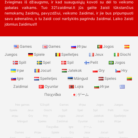
žviegimas iš džiaugsmo, ir kad suaugusiųjų kovoti su dėl to veiksmo
gabalas vaikams. Tuo 321zaidimai.lt jūs galite žaisti tūkstančius
nemokamų žaidimų, pavyzdžiui, veiksmo žaidimai, ir jie bus pripumpuoti
savo adrenalino, o tu žaidi cool naršyklės pagrindu žaidimai. Laiko žaisti
įdomius žaidimus!!!
Games
Games
Игры
Jogos
Juegos
Spiele
Spelletjes
Jeux
Giochi
Spill
Spel
Spil
Pelit
Jogos
Ігри
Jocuri
Jatekok
Gry
Hry
Igre
Spelletjes
Mängud
Speles
Zaidimai
Oyunlar
Lojra
Игри
Παιχνίδια
ゲーム
free games
123spill
Games
Игры
Jogos
Juegos
Spiele
Jeux
Giochi
Spill
Spel
Spil
Pelit
Ігри
игры
Gry
Hry
Jogos
Jocuri
Jatekok
Spelletjes
Mängud
Speles
Zaidimai
Oyunlar
Lojra
Игри
Παιχνίδια
Igre
ゲーム
Games
Игры
Spiele
Gry
Jeux
Jocuri
Spill
Spel
Spil
Jatekok
Spelletjes
Pelit
Mängud
Speles