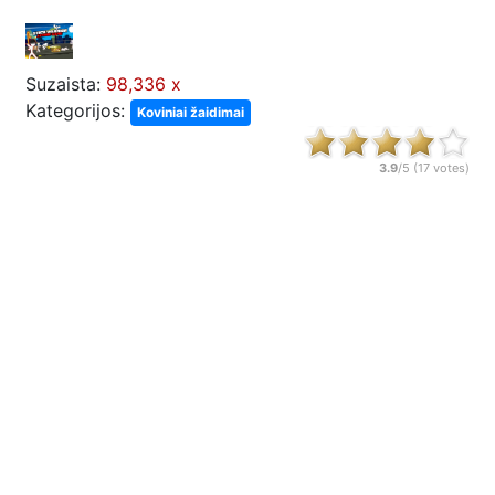
Suzaista:
98,336 x
Kategorijos:
Koviniai žaidimai
3.9
/5 (
17
votes)