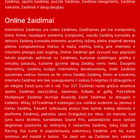
žaidimai, sporto žaidimai, puzzle žaidimai, žaidimai mergaitėms, žaidimai
vaikams, žaidimai ir daug daugiau.
Online žaidimai
Internetinis žaidimas yra video žaidimas, žaidžiamas per kai kompiuterių
tinklo forma, naudojant asmeninį kompiuterį, vaizdo žaidimų konsolės ar
delninis žaidimų konsolės.Interneto azartinių lošimų plėtra atspindi bendrą
plėtros kompiuterinius tinklus iš mažų vietinių tinklų prie interneto ir
interneto prieigos pati augimą. Online žaidimai gali svyruoti nuo paprasto
teksto pagrindu aplinkoje su žaidimais, kuriuose sudėtingus grafika ir
virtualių pasaulių, kuriame gyvena daug žaidėjų vienu metu. Daugelis
internetinių žaidimų susijęs internetinių bendruomenių, todėl žaidimai
socialinės veiklos formos ne tik vieno žaidėjo žaidimų. Retro ar klasikinių
interneto žaidimai leis tiek suaugusiems ir vaikas žviegimas iš džiaugsmo ir
jie mėgsta žaisti juos vėl ir vėl. Tuo 321 Žaidimai rasite gražus atrankos
sporto žaidimai, pavyzdžiui, baseinas, futbolo ar golfą. Pažvelkite
Multiplayer žaidimai skyriuje išvaizdą žaisti žaidimus su draugais ir
kalbėtis. Mūsų 321zaidimai.lt katalogas yra visiškai suderinti su įdomus ir
kietas žaidimų. Pasukti ryškiausią protus mes turime keletą dėlionės ir
platforma žaidimus, pakelsiu savo žvalgybos jos ribos. Jei manote, kad
jums buvo tikėtina, kandidatas Grand Prix, pabandykite savo rankas
deginimas juostomis su lenktynių ir vairavimo žaidimų, tokių kaip 3D
Racing. Kai kurie iš populiariausių naikintuvų žaidimai yra tie, kurie
teminius ant karatė ir bokso. Tai beat em up Žaidimai leis vaikams