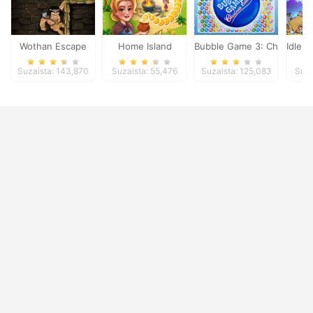
Wothan Escape
Home Island
Bubble Game 3: Christmas 
Idle 
Suzaista: 143,870
Suzaista: 55,476
Suzaista: 125,083
Suza