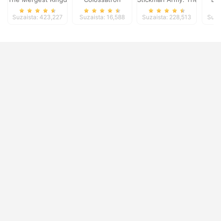
Suzaista: 423,227
Suzaista: 16,588
Suzaista: 228,513
Suza