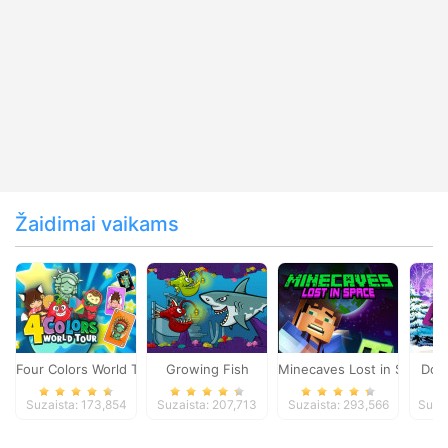
Žaidimai vaikams
Four Colors World Tour
Growing Fish
Minecaves Lost in Space
Dol
Suzaista: 173,854
Suzaista: 207,713
Suzaista: 293,566
Suza