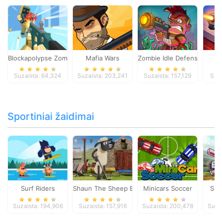
Blockapolypse Zombie Shooter
Mafia Wars
Zombie Idle Defense Onlin
St
Suzaista: 64,324
Suzaista: 203,241
Suzaista: 157,129
Suza
Sportiniai žaidimai
Surf Riders
Shaun The Sheep Baahmy Golf
Minicars Soccer
Sup
Suzaista: 194,906
Suzaista: 157,916
Suzaista: 200,478
Suza