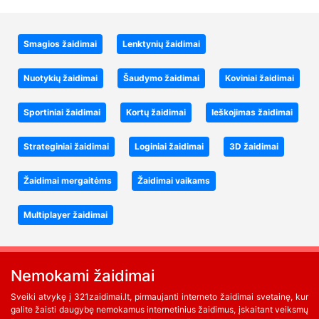
Smagios žaidimai
Lenktynių žaidimai
Nuotykių žaidimai
Šaudymo žaidimai
Koviniai žaidimai
Sportiniai žaidimai
Kortų žaidimai
Ieškojimas žaidimai
Strateginiai žaidimai
Loginiai žaidimai
3D žaidimai
Žaidimai mergaitėms
Žaidimai vaikams
Multiplayer žaidimai
Nemokami žaidimai
Sveiki atvykę į 321zaidimai.lt, pirmaujanti interneto žaidimai svetainę, kur
galite žaisti daugybę nemokamus internetinius žaidimus, įskaitant veiksmų