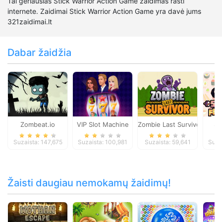
Tai geriausias Stick Warrior Action Game žaidimas rasti
internete. Zaidimai Stick Warrior Action Game yra davė jums
321zaidimai.lt
Dabar žaidžia
Zombeat.io
VIP Slot Machine
Zombie Last Survivor
Su
Suzaista: 147,675
Suzaista: 100,981
Suzaista: 59,641
Suza
Žaisti daugiau nemokamų žaidimų!