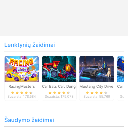
Lenktynių žaidimai
RacingMasters
Car Eats Car: Dungeon Adventure
Mustang City Driver
Car E
Suzaista: 178,584
Suzaista: 179,078
Suzaista: 55,769
Suza
Šaudymo žaidimai