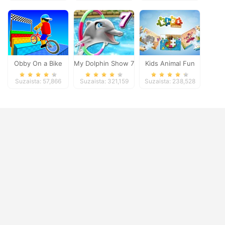
Obby On a Bike
My Dolphin Show 7
Kids Animal Fun
Suzaista: 57,866
Suzaista: 321,159
Suzaista: 238,528