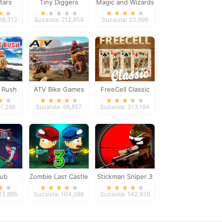
tars
Tiny Diggers
Magic and Wizards
Mahjong
26,312
Suzaista: 212,654
Suzaista: 23,999
 Rush
ATV Bike Games
FreeCell Classic
Quad Offroad
97,266
Suzaista: 66,857
Suzaista: 313,194
lub
Zombie Last Castle
Stickman Sniper 3
3
123,895
Suzaista: 104,598
Suzaista: 142,938