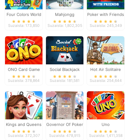
Four Colors World
Mahjongg
Poker with Friends
Tour
Dimensions
Suzaista: 173,850
Suzaista: 1,802,305
Suzaista: 245,349
ONO Card Game
Social Blackjack
Hot Air Solitaire
Suzaista: 378,864
Suzaista: 181,581
Suzaista: 254,644
Kings and Queens
Governor Of Poker
Uno
Solitaire Tripeaks
2
Suzaista: 372,307
Suzaista: 478,915
Suzaista: 1,411,358