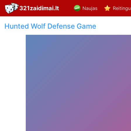
321zaidimai.lt
Naujas
Reiting
Hunted Wolf Defense Game