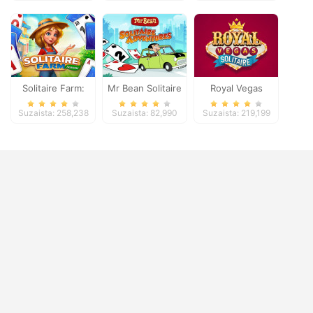
Solitaire Farm:
Mr Bean Solitaire
Royal Vegas
Seasons
Adventures
Solitaire
Suzaista: 258,238
Suzaista: 82,990
Suzaista: 219,199