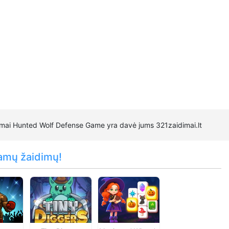
imai Hunted Wolf Defense Game yra davė jums 321zaidimai.lt
amų žaidimų!