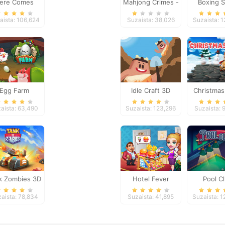
ere Comes
Mahjong Crimes -
Boxing S
Sunshine
Puzzle Story
aista: 106,624
Suzaista: 38,026
Suzaista: 1
Egg Farm
Idle Craft 3D
Christmas
aista: 63,490
Suzaista: 123,296
Suzaista: 
k Zombies 3D
Hotel Fever
Pool C
Tycoon
aista: 78,834
Suzaista: 41,895
Suzaista: 