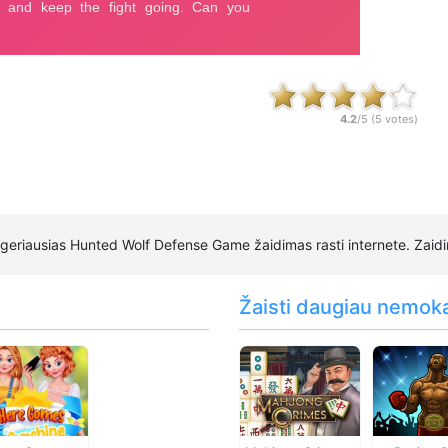
4.2
/5 (
5
votes)
geriausias Hunted Wolf Defense Game žaidimas rasti internete. Zaid
Žaisti daugiau nemok