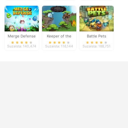
Merge Defense
Keeper of the
Battle Pets
Grove 2
Suzaista: 140,474
Suzaista: 116,144
Suzaista: 188,751