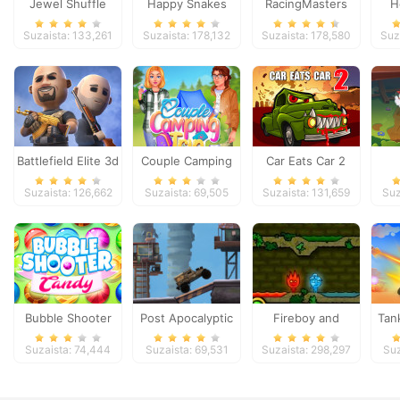
Jewel Shuffle
Happy Snakes
RacingMasters
H
Suzaista: 133,261
Suzaista: 178,132
Suzaista: 178,580
Suz
Battlefield Elite 3d
Couple Camping
Car Eats Car 2
Trip
Suzaista: 126,662
Suzaista: 69,505
Suzaista: 131,659
Suz
Bubble Shooter
Post Apocalyptic
Fireboy and
Tan
Candy
Truck Trial
Watergirl
Suzaista: 74,444
Suzaista: 69,531
Suzaista: 298,297
Suz