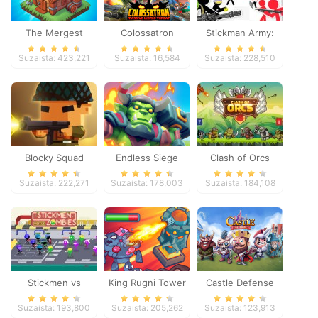
The Mergest
Colossatron
Stickman Army:
Kingdom
The Defenders
Suzaista: 423,221
Suzaista: 16,584
Suzaista: 228,510
Blocky Squad
Endless Siege
Clash of Orcs
Suzaista: 222,271
Suzaista: 178,003
Suzaista: 184,108
Stickmen vs
King Rugni Tower
Castle Defense
Zombies
Defense
Suzaista: 193,800
Suzaista: 205,262
Suzaista: 123,913