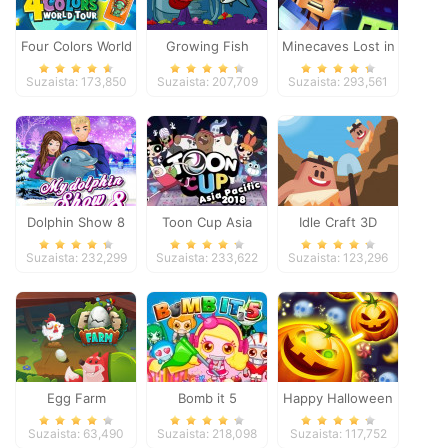
Four Colors World
Growing Fish
Minecaves Lost in
Tour
Space
Suzaista: 173,850
Suzaista: 207,709
Suzaista: 293,561
Dolphin Show 8
Toon Cup Asia
Idle Craft 3D
Pacific 2018
Suzaista: 232,299
Suzaista: 233,622
Suzaista: 123,296
Egg Farm
Bomb it 5
Happy Halloween
Suzaista: 63,490
Suzaista: 218,098
Suzaista: 117,752