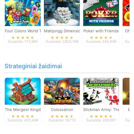
Four Colors World Tour
Mahjongg Dimensions
Poker with Friends
ONO
Suzaista: 173,995
Suzaista: 1,802,768
Suzaista: 245,499
Suza
Strateginiai žaidimai
The Mergest Kingdom
Colossatron
Stickman Army: The Defen
Bl
Suzaista: 423,488
Suzaista: 16,715
Suzaista: 228,657
Suza