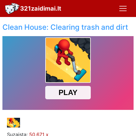
321zaidimai.lt
Clean House: Clearing trash and dirt
Suzaista:
50,671 x