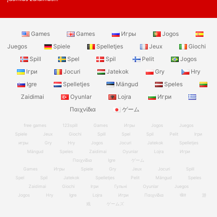
Games
Games
Игры
Jogos
Juegos
Spiele
Spelletjes
Jeux
Giochi
Spill
Spel
Spil
Pelit
Jogos
Ігри
Jocuri
Jatekok
Gry
Hry
Igre
Spelletjes
Mängud
Speles
Zaidimai
Oyunlar
Lojra
Игри
Παιχνίδια
ゲーム
free games
123spill
Games
Игры
Jogos
Juegos
Spiele
Jeux
Giochi
Spill
Spel
Spil
Pelit
Ігри
игры
Gry
Hry
Jogos
Jocuri
Jatekok
Spelletjes
Mängud
Speles
Zaidimai
Oyunlar
Lojra
Игри
Παιχνίδια
Igre
ゲーム
Games
Игры
Spiele
Gry
Jeux
Jocuri
Spill
Spel
Spil
Jatekok
Spelletjes
Pelit
Mängud
Speles
Zaidimai
Giochi
Ігри
Гульні
Oyunlar
Juegos
Jogos
Hry
Igre
Lojra
Игри
Παιχνίδια
खेल
游
戏
ゲームズ