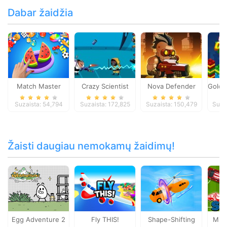
Dabar žaidžia
Match Master
Crazy Scientist
Nova Defender
Gold 
Suzaista: 54,794
Suzaista: 172,825
Suzaista: 150,479
Suza
Žaisti daugiau nemokamų žaidimų!
Egg Adventure 2
Fly THIS!
Shape-Shifting
Mini