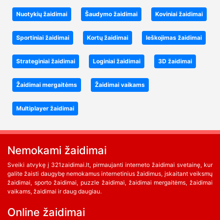
Nuotykių žaidimai
Šaudymo žaidimai
Koviniai žaidimai
Sportiniai žaidimai
Kortų žaidimai
Ieškojimas žaidimai
Strateginiai žaidimai
Loginiai žaidimai
3D žaidimai
Žaidimai mergaitėms
Žaidimai vaikams
Multiplayer žaidimai
Nemokami žaidimai
Sveiki atvykę į 321zaidimai.lt, pirmaujanti interneto žaidimai svetainę, kur
galite žaisti daugybę nemokamus internetinius žaidimus, įskaitant veiksmų
žaidimai, sporto žaidimai, puzzle žaidimai, žaidimai mergaitėms, žaidimai
vaikams, žaidimai ir daug daugiau.
Online žaidimai