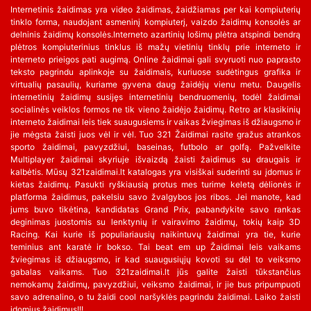
Internetinis žaidimas yra video žaidimas, žaidžiamas per kai kompiuterių
tinklo forma, naudojant asmeninį kompiuterį, vaizdo žaidimų konsolės ar
delninis žaidimų konsolės.Interneto azartinių lošimų plėtra atspindi bendrą
plėtros kompiuterinius tinklus iš mažų vietinių tinklų prie interneto ir
interneto prieigos pati augimą. Online žaidimai gali svyruoti nuo paprasto
teksto pagrindu aplinkoje su žaidimais, kuriuose sudėtingus grafika ir
virtualių pasaulių, kuriame gyvena daug žaidėjų vienu metu. Daugelis
internetinių žaidimų susijęs internetinių bendruomenių, todėl žaidimai
socialinės veiklos formos ne tik vieno žaidėjo žaidimų. Retro ar klasikinių
interneto žaidimai leis tiek suaugusiems ir vaikas žviegimas iš džiaugsmo ir
jie mėgsta žaisti juos vėl ir vėl. Tuo 321 Žaidimai rasite gražus atrankos
sporto žaidimai, pavyzdžiui, baseinas, futbolo ar golfą. Pažvelkite
Multiplayer žaidimai skyriuje išvaizdą žaisti žaidimus su draugais ir
kalbėtis. Mūsų 321zaidimai.lt katalogas yra visiškai suderinti su įdomus ir
kietas žaidimų. Pasukti ryškiausią protus mes turime keletą dėlionės ir
platforma žaidimus, pakelsiu savo žvalgybos jos ribos. Jei manote, kad
jums buvo tikėtina, kandidatas Grand Prix, pabandykite savo rankas
deginimas juostomis su lenktynių ir vairavimo žaidimų, tokių kaip 3D
Racing. Kai kurie iš populiariausių naikintuvų žaidimai yra tie, kurie
teminius ant karatė ir bokso. Tai beat em up Žaidimai leis vaikams
žviegimas iš džiaugsmo, ir kad suaugusiųjų kovoti su dėl to veiksmo
gabalas vaikams. Tuo 321zaidimai.lt jūs galite žaisti tūkstančius
nemokamų žaidimų, pavyzdžiui, veiksmo žaidimai, ir jie bus pripumpuoti
savo adrenalino, o tu žaidi cool naršyklės pagrindu žaidimai. Laiko žaisti
įdomius žaidimus!!!