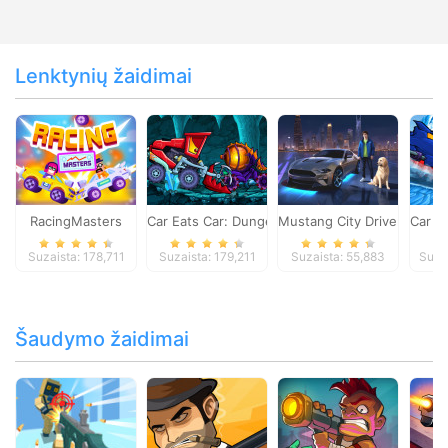
Lenktynių žaidimai
RacingMasters
Car Eats Car: Dungeon Adventure
Mustang City Driver
Car E
Suzaista: 178,711
Suzaista: 179,211
Suzaista: 55,883
Suza
Šaudymo žaidimai