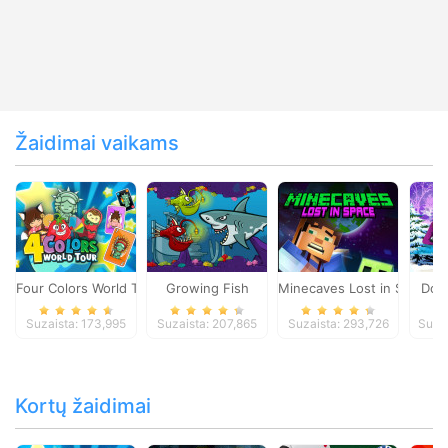
Žaidimai vaikams
Four Colors World Tour
Growing Fish
Minecaves Lost in Space
Dol
Suzaista: 173,995
Suzaista: 207,865
Suzaista: 293,726
Suza
Kortų žaidimai