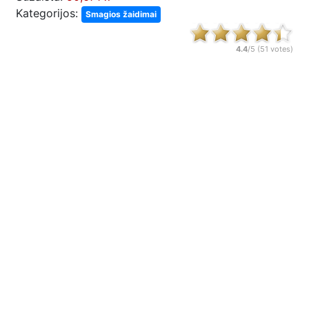
Kategorijos:
Smagios žaidimai
4.4
/5 (
51
votes)