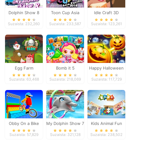
Dolphin Show 8
Toon Cup Asia
Idle Craft 3D
Pacific 2018
Suzaista: 232,260
Suzaista: 233,587
Suzaista: 123,261
Egg Farm
Bomb it 5
Happy Halloween
Suzaista: 63,468
Suzaista: 218,069
Suzaista: 117,729
Obby On a Bike
My Dolphin Show 7
Kids Animal Fun
Suzaista: 57,829
Suzaista: 321,128
Suzaista: 238,502