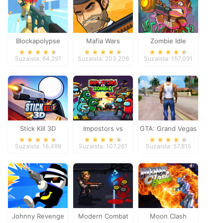
Blockapolypse
Mafia Wars
Zombie Idle
Zombie Shooter
Defense Online
Suzaista: 64,291
Suzaista: 203,206
Suzaista: 157,091
Stick Kill 3D
Impostors vs
GTA: Grand Vegas
Zombies: Survival
Crime
Suzaista: 16,499
Suzaista: 107,261
Suzaista: 57,815
Johnny Revenge
Modern Combat
Moon Clash