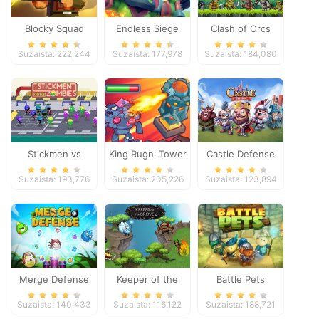
Blocky Squad
Endless Siege
Clash of Orcs
Suzaista: 222,244
Suzaista: 177,978
Suzaista: 184,080
Stickmen vs
King Rugni Tower
Castle Defense
Zombies
Defense
Suzaista: 193,776
Suzaista: 205,226
Suzaista: 123,894
Merge Defense
Keeper of the
Battle Pets
Grove 2
Suzaista: 140,433
Suzaista: 116,122
Suzaista: 188,721