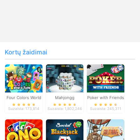
Kortų žaidimai
Four Colors World
Mahjongg
Poker with Friends
Tour
Dimensions
Suzaista: 173,814
Suzaista: 1,802,246
Suzaista: 245,311