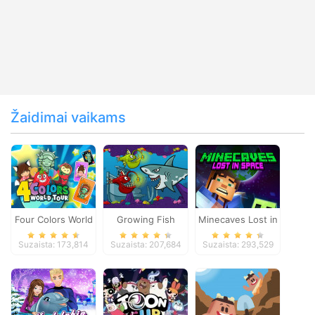
Žaidimai vaikams
Four Colors World
Growing Fish
Minecaves Lost in
Tour
Space
Suzaista: 173,814
Suzaista: 207,684
Suzaista: 293,529