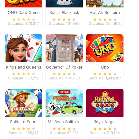
ONO Card Game
Social Blackjack
Hot Air Solitaire
Suzaista: 378,817
Suzaista: 181,549
Suzaista: 254,603
Kings and Queens
Governor Of Poker
Uno
Solitaire Tripeaks
2
Suzaista: 372,256
Suzaista: 478,883
Suzaista: 1,411,287
Solitaire Farm:
Mr Bean Solitaire
Royal Vegas
Seasons
Adventures
Solitaire
Suzaista: 258,187
Suzaista: 82,951
Suzaista: 219,164