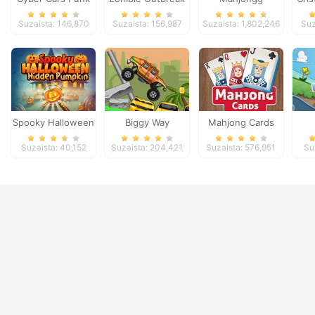
Racing
Arena
Dimensions
Suzaista: 146,870
Suzaista: 156,987
Suzaista: 1,802,246
Suz
Spooky Halloween
Biggy Way
Mahjong Cards
Hidden Pumpkin
Suzaista: 40,152
Suzaista: 204,421
Suzaista: 576,951
Su