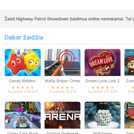
Žaisti Highway Patrol Showdown žaidimus online nemokamai. Tai g
Dabar žaidžia
Candy Riddles:
Mafia Sniper Crime
Dream Love Link 2
Zom
Free Match 3
Shooting
Suzaista: 246,237
Suzaista: 19,219
Suzaista: 217,434
Suz
Puzzle
Cyber Cars Punk
Zombie Outbreak
Mahjongg
Cris