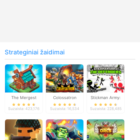
Strateginiai žaidimai
The Mergest
Colossatron
Stickman Army:
Kingdom
The Defenders
Suzaista: 423,176
Suzaista: 16,534
Suzaista: 228,485