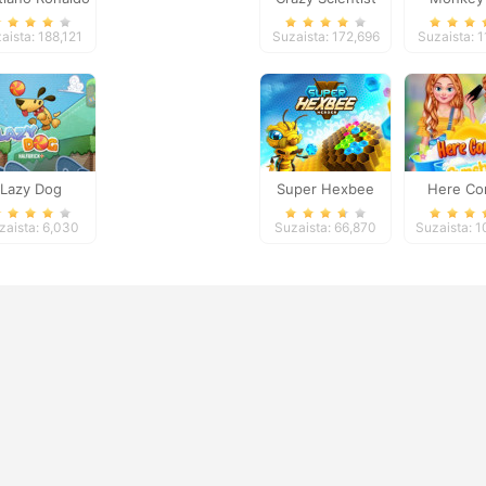
Kick`n`Run
Happy: St
aista: 188,121
Suzaista: 172,696
Suzaista: 1
Lazy Dog
Super Hexbee
Here C
Merger
Sunshi
zaista: 6,030
Suzaista: 66,870
Suzaista: 