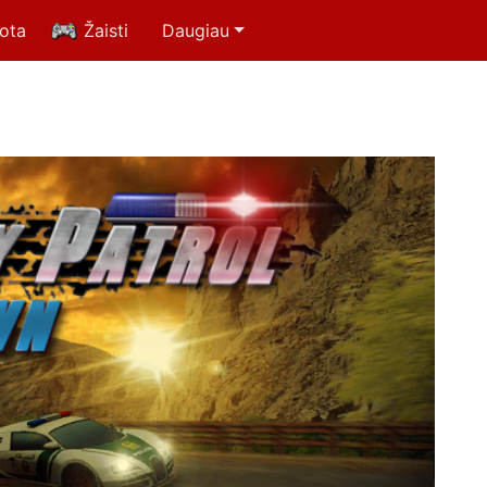
uota
Žaisti
Daugiau