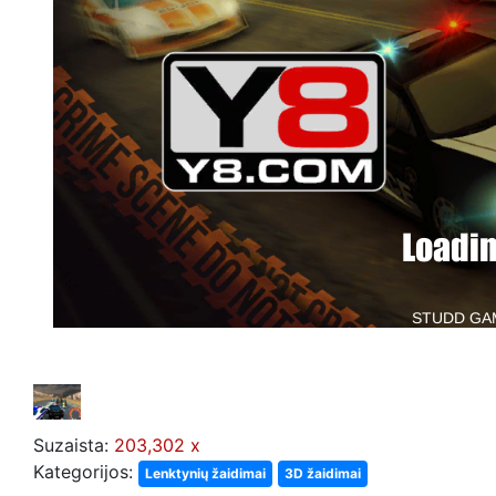
Suzaista:
203,302 x
Kategorijos:
Lenktynių žaidimai
3D žaidimai