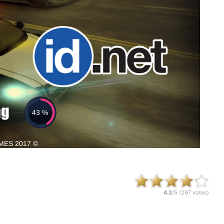
4.2
/5 (
297
votes)