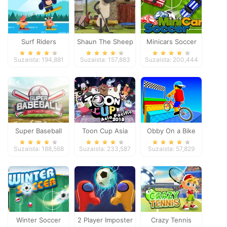
Surf Riders
Shaun The Sheep
Minicars Soccer
Baahmy Golf
Suzaista: 194,881
Suzaista: 157,883
Suzaista: 200,444
Super Baseball
Toon Cup Asia
Obby On a Bike
Pacific 2018
Suzaista: 188,568
Suzaista: 233,587
Suzaista: 57,829
Winter Soccer
2 Player Imposter
Crazy Tennis