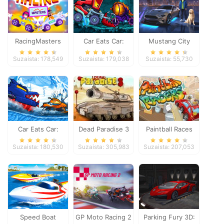
RacingMasters
Car Eats Car:
Mustang City
Dungeon
Driver
Suzaista: 178,549
Suzaista: 179,038
Suzaista: 55,730
Adventure
Car Eats Car:
Dead Paradise 3
Paintball Races
Winter Adventure
Suzaista: 180,530
Suzaista: 305,983
Suzaista: 207,053
Speed Boat
GP Moto Racing 2
Parking Fury 3D: