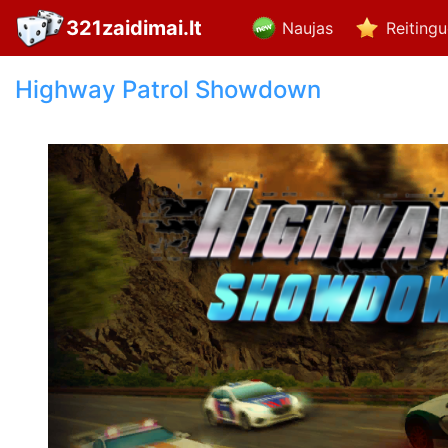
321zaidimai.lt
Naujas
Reiting
Highway Patrol Showdown