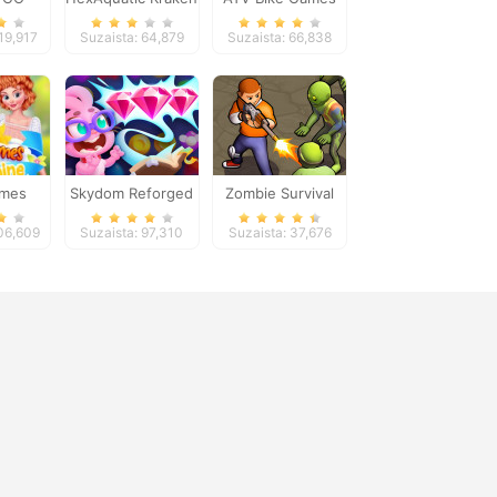
age 4
Quad Offroad
19,917
Suzaista: 64,879
Suzaista: 66,838
omes
Skydom Reforged
Zombie Survival
ne
106,609
Suzaista: 97,310
Suzaista: 37,676