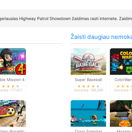
eriausias Highway Patrol Showdown žaidimas rasti internete. Zaidi
Žaisti daugiau nemok
bie Mission 4
Super Baseball
ColorWars
Conquest
aista: 177,601
Suzaista: 188,568
Suzaista: 
tiano Ronaldo
Crazy Scientist
Monkey