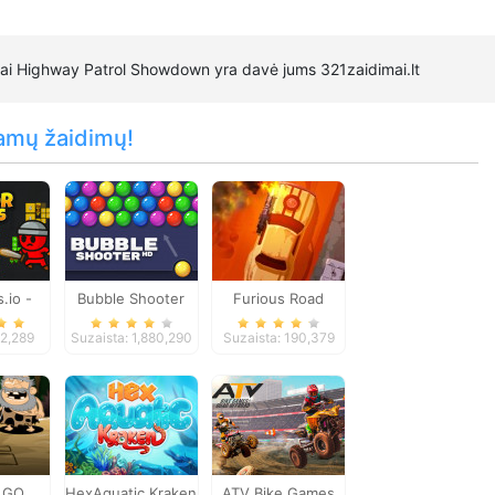
mai Highway Patrol Showdown yra davė jums 321zaidimai.lt
amų žaidimų!
.io -
Bubble Shooter
Furious Road
 Game
12,289
Suzaista: 1,880,290
Suzaista: 190,379
 GO
HexAquatic Kraken
ATV Bike Games