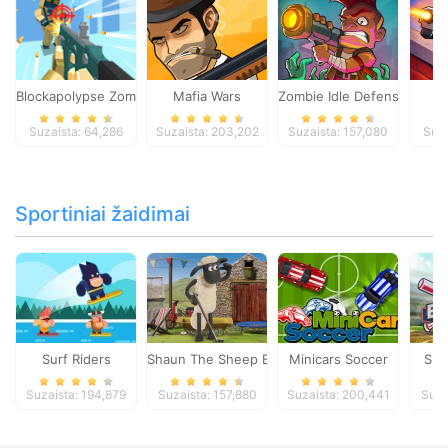
Blockapolypse Zombie Shooter
Mafia Wars
Zombie Idle Defense Onlin
St
Suzaista: 64,286
Suzaista: 203,202
Suzaista: 157,080
Suza
Sportiniai žaidimai
Surf Riders
Shaun The Sheep Baahmy Golf
Minicars Soccer
Sup
Suzaista: 194,879
Suzaista: 157,880
Suzaista: 200,441
Suza