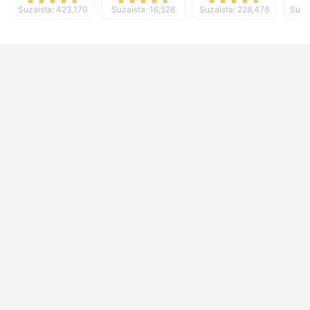
Suzaista: 423,170
Suzaista: 16,528
Suzaista: 228,478
Suza