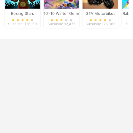
Boxing Stars
10x10 Winter Gems
GTA Motorbikes
Rabbi
Suzaista: 126,291
Suzaista: 92,476
Suzaista: 176,383
Suza