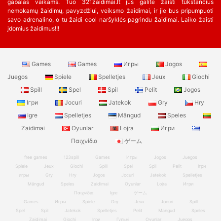
gabalas vaikams. Tuo 321zaidimai.lt jūs galite žaisti tūkstančius
nemokamų žaidimų, pavyzdžiui, veiksmo žaidimai, ir jie bus pripumpuoti
savo adrenalino, o tu žaidi cool naršyklės pagrindu žaidimai. Laiko žaisti
įdomius žaidimus!!!
Games
Games
Игры
Jogos
Juegos
Spiele
Spelletjes
Jeux
Giochi
Spill
Spel
Spil
Pelit
Jogos
Ігри
Jocuri
Jatekok
Gry
Hry
Igre
Spelletjes
Mängud
Speles
Zaidimai
Oyunlar
Lojra
Игри
Παιχνίδια
ゲーム
free games
123spill
Games
Игры
Jogos
Juegos
Spiele
Jeux
Giochi
Spill
Spel
Spil
Pelit
Ігри
игры
Gry
Hry
Jogos
Jocuri
Jatekok
Spelletjes
Mängud
Speles
Zaidimai
Oyunlar
Lojra
Игри
Παιχνίδια
Igre
ゲーム
Games
Игры
Spiele
Gry
Jeux
Jocuri
Spill
Spel
Spil
Jatekok
Spelletjes
Pelit
Mängud
Speles
Zaidimai
Giochi
Ігри
Гульні
Oyunlar
Juegos