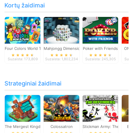
Kortų žaidimai
Four Colors World Tour
Mahjongg Dimensions
Poker with Friends
ONO
Suzaista: 173,809
Suzaista: 1,802,234
Suzaista: 245,305
Suza
Strateginiai žaidimai
The Mergest Kingdom
Colossatron
Stickman Army: The Defen
Bl