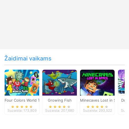
Žaidimai vaikams
Four Colors World Tour
Growing Fish
Minecaves Lost in Space
Dol
Suzaista: 173,809
Suzaista: 207,680
Suzaista: 293,522
Suza