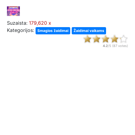
Suzaista:
179,620 x
Kategorijos:
Smagios žaidimai
Žaidimai vaikams
4.2
/5 (
87
votes)