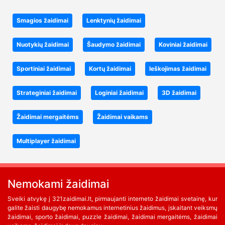
Smagios žaidimai
Lenktynių žaidimai
Nuotykių žaidimai
Šaudymo žaidimai
Koviniai žaidimai
Sportiniai žaidimai
Kortų žaidimai
Ieškojimas žaidimai
Strateginiai žaidimai
Loginiai žaidimai
3D žaidimai
Žaidimai mergaitėms
Žaidimai vaikams
Multiplayer žaidimai
Nemokami žaidimai
Sveiki atvykę į 321zaidimai.lt, pirmaujanti interneto žaidimai svetainę, kur
galite žaisti daugybę nemokamus internetinius žaidimus, įskaitant veiksmų
žaidimai, sporto žaidimai, puzzle žaidimai, žaidimai mergaitėms, žaidimai