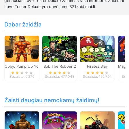
geriausias Love Tester Deluxe žaidimas rasti internete. Zaidimai
Love Tester Deluxe yra davė jums 321zaidimai.lt
Dabar žaidžia
Obby: Pump Up Your Muscles
Bob The Robber 2
Pirates Slay
Magic
Suzaista: 6,276
Suzaista: 477,043
Suzaista: 162,794
Suza
Žaisti daugiau nemokamų žaidimų!