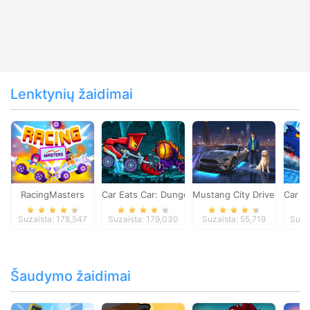
Lenktynių žaidimai
RacingMasters
Car Eats Car: Dungeon Adventure
Mustang City Driver
Car E
Suzaista: 178,547
Suzaista: 179,030
Suzaista: 55,719
Suza
Šaudymo žaidimai