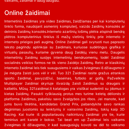
vaikams, žaidimai ir daug daugiau.
Online žaidimai
Internetinis žaidimas yra video žaidimas, žaidžiamas per kai kompiuterių
tinklo forma, naudojant asmeninį kompiuterį, vaizdo žaidimų konsolės ar
delninis žaidimų konsolės.Interneto azartinių lošimų plėtra atspindi bendrą
plėtros kompiuterinius tinklus iš mažų vietinių tinklų prie interneto ir
interneto prieigos pati augimą. Online žaidimai gali svyruoti nuo paprasto
teksto pagrindu aplinkoje su žaidimais, kuriuose sudėtingus grafika ir
virtualių pasaulių, kuriame gyvena daug žaidėjų vienu metu. Daugelis
internetinių žaidimų susijęs internetinių bendruomenių, todėl žaidimai
socialinės veiklos formos ne tik vieno žaidėjo žaidimų. Retro ar klasikinių
interneto žaidimai leis tiek suaugusiems ir vaikas žviegimas iš džiaugsmo ir
jie mėgsta žaisti juos vėl ir vėl. Tuo 321 Žaidimai rasite gražus atrankos
sporto žaidimai, pavyzdžiui, baseinas, futbolo ar golfą. Pažvelkite
Multiplayer žaidimai skyriuje išvaizdą žaisti žaidimus su draugais ir
kalbėtis. Mūsų 321zaidimai.lt katalogas yra visiškai suderinti su įdomus ir
kietas žaidimų. Pasukti ryškiausią protus mes turime keletą dėlionės ir
platforma žaidimus, pakelsiu savo žvalgybos jos ribos. Jei manote, kad
jums buvo tikėtina, kandidatas Grand Prix, pabandykite savo rankas
deginimas juostomis su lenktynių ir vairavimo žaidimų, tokių kaip 3D
Racing. Kai kurie iš populiariausių naikintuvų žaidimai yra tie, kurie
teminius ant karatė ir bokso. Tai beat em up Žaidimai leis vaikams
žviegimas iš džiaugsmo, ir kad suaugusiųjų kovoti su dėl to veiksmo