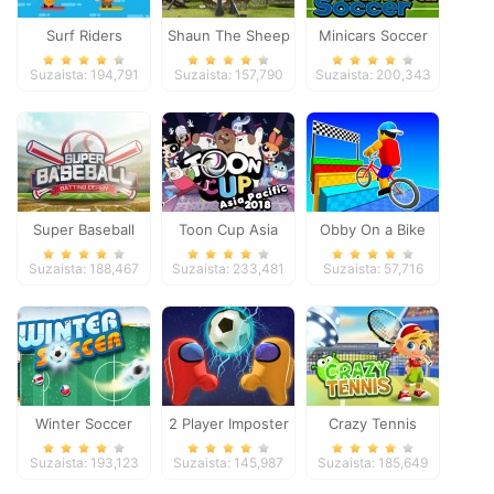
Surf Riders
Shaun The Sheep
Minicars Soccer
Baahmy Golf
Suzaista: 194,791
Suzaista: 157,790
Suzaista: 200,343
Super Baseball
Toon Cup Asia
Obby On a Bike
Pacific 2018
Suzaista: 188,467
Suzaista: 233,481
Suzaista: 57,716
Winter Soccer
2 Player Imposter
Crazy Tennis
Soccer
Suzaista: 193,123
Suzaista: 145,987
Suzaista: 185,649