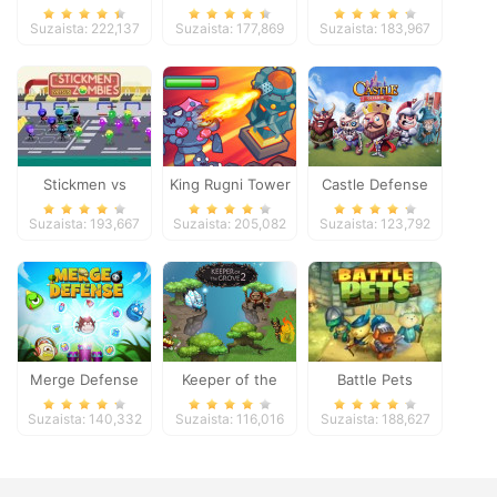
Suzaista: 222,137
Suzaista: 177,869
Suzaista: 183,967
Stickmen vs
King Rugni Tower
Castle Defense
Zombies
Defense
Suzaista: 193,667
Suzaista: 205,082
Suzaista: 123,792
Merge Defense
Keeper of the
Battle Pets
Grove 2
Suzaista: 140,332
Suzaista: 116,016
Suzaista: 188,627