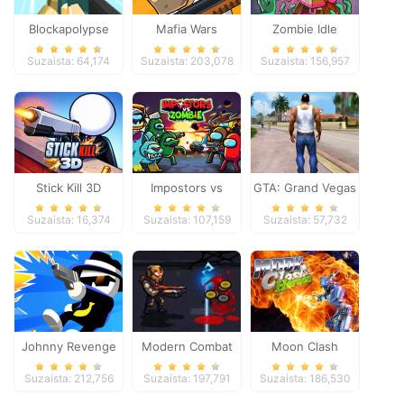
Blockapolypse
Mafia Wars
Zombie Idle
Zombie Shooter
Defense Online
Suzaista: 64,174
Suzaista: 203,078
Suzaista: 156,957
Stick Kill 3D
Impostors vs
GTA: Grand Vegas
Zombies: Survival
Crime
Suzaista: 16,374
Suzaista: 107,159
Suzaista: 57,732
Johnny Revenge
Modern Combat
Moon Clash
Defense
Heroes
Suzaista: 212,756
Suzaista: 197,791
Suzaista: 186,530