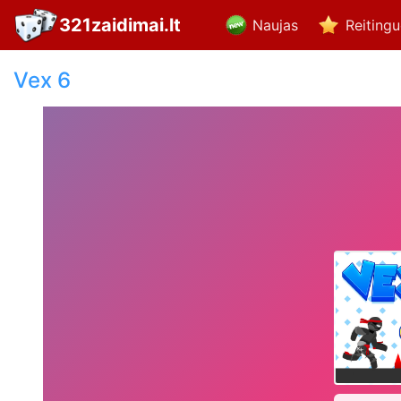
321zaidimai.lt
Naujas
Reiting
Vex 6