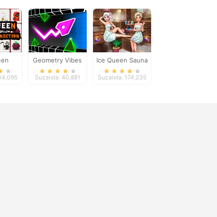
een
Geometry Vibes
Ice Queen Sauna
ng
3D
Realife
104,095
Suzaista: 40,881
Suzaista: 174,235
ion