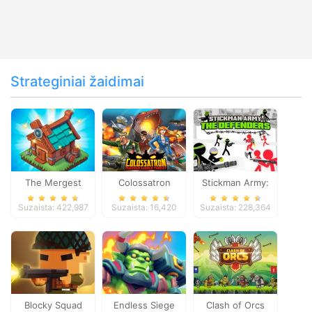
Strateginiai žaidimai
The Mergest
Colossatron
Stickman Army:
Kingdom
The Defenders
Suzaista: 422,987
Suzaista: 16,420
Suzaista: 228,364
Blocky Squad
Endless Siege
Clash of Orcs