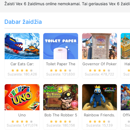
Žaisti Vex 6 žaidimus online nemokamai. Tai geriausias Vex 6 žaidi
Dabar žaidžia
Car Eats Car:
Toilet Paper The
Governor Of Poker
Ha
Winter Adventure
Game
2
Suzaista: 180,426
Suzaista: 131,630
Suzaista: 478,722
Suz
Uno
Bob The Robber 5
Rainbow Friends.
Offi
Temple Adventure
Survival
Ca
Suzaista: 1,411,074
Suzaista: 180,156
Suzaista: 15,139
Suz