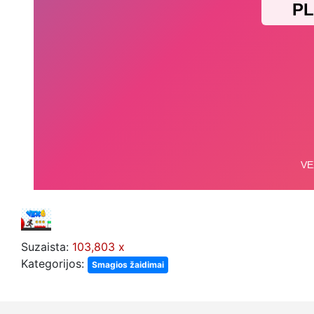
Suzaista:
103,803 x
Kategorijos:
Smagios žaidimai