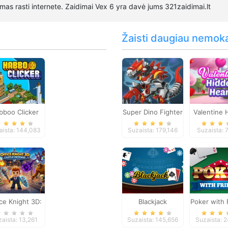
mas rasti internete. Zaidimai Vex 6 yra davė jums 321zaidimai.lt
Žaisti daugiau nemok
bboo Clicker
Super Dino Fighter
Valentine 
Hear
aista: 144,083
Suzaista: 179,146
Suzaista: 
ce Knight 3D:
Blackjack
Poker with 
stle Defense
aista: 13,261
Suzaista: 145,656
Suzaista: 2