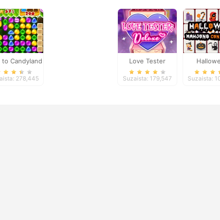
 to Candyland
Love Tester
Hallow
5
Deluxe
Mahjo
aista: 278,445
Suzaista: 179,547
Suzaista: 
Connect