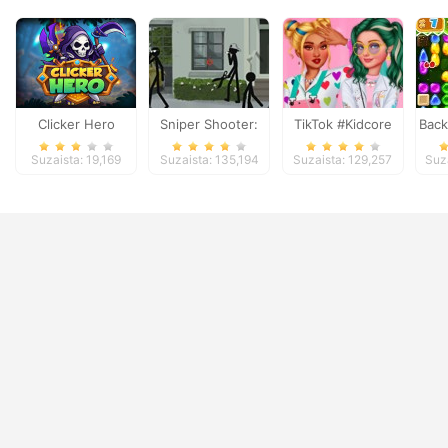
Clicker Hero
Sniper Shooter:
TikTok #Kidcore
Back
Stickman Killing
Models
Suzaista: 19,169
Suzaista: 135,194
Suzaista: 129,257
Suz
Game