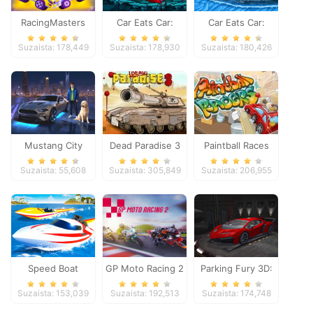
RacingMasters
Car Eats Car:
Car Eats Car:
Dungeon
Winter Adventure
Suzaista: 178,449
Suzaista: 178,930
Suzaista: 180,426
Adventure
Mustang City
Dead Paradise 3
Paintball Races
Driver
Suzaista: 55,608
Suzaista: 305,849
Suzaista: 206,955
Speed Boat
GP Moto Racing 2
Parking Fury 3D:
Extreme Racing
Night Thief
Suzaista: 153,039
Suzaista: 192,513
Suzaista: 174,748