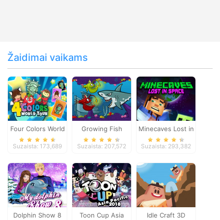
Žaidimai vaikams
Four Colors World
Growing Fish
Minecaves Lost in
Tour
Space
Suzaista: 173,689
Suzaista: 207,572
Suzaista: 293,382
Dolphin Show 8
Toon Cup Asia
Idle Craft 3D