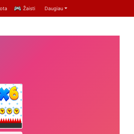
uota
Žaisti
Daugiau