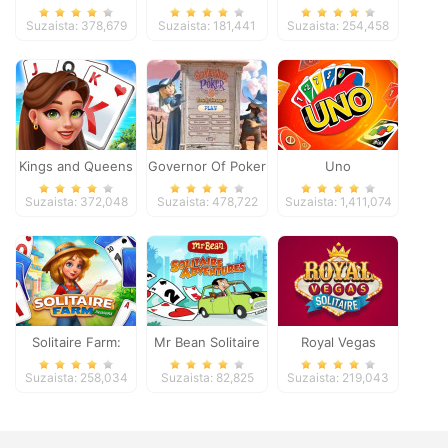
Suzaista: 378,679
Suzaista: 181,441
Suzaista: 254,458
Kings and Queens
Governor Of Poker
Uno
Solitaire Tripeaks
2
Suzaista: 372,048
Suzaista: 478,722
Suzaista: 1,411,074
Solitaire Farm:
Mr Bean Solitaire
Royal Vegas
Seasons
Adventures
Solitaire
Suzaista: 258,034
Suzaista: 82,825
Suzaista: 219,043