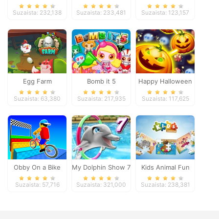
Pacific 2018
Suzaista: 232,138
Suzaista: 233,481
Suzaista: 123,157
Egg Farm
Bomb it 5
Happy Halloween
Suzaista: 63,380
Suzaista: 217,935
Suzaista: 117,625
Obby On a Bike
My Dolphin Show 7
Kids Animal Fun
Suzaista: 57,716
Suzaista: 321,000
Suzaista: 238,381