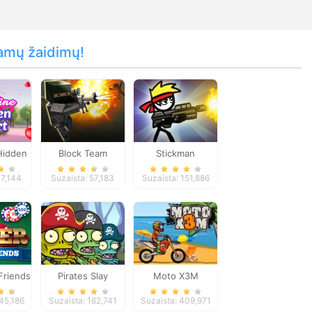
amų žaidimų!
Hidden
Block Team
Stickman
t
Deathmatch
Peacekeeper
77,144
Suzaista: 57,183
Suzaista: 151,886
Friends
Pirates Slay
Moto X3M
45,186
Suzaista: 162,741
Suzaista: 409,971