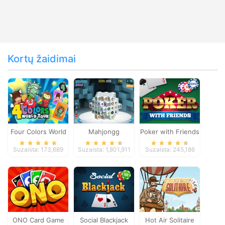
Kortų žaidimai
Four Colors World
Mahjongg
Poker with Friends
Tour
Dimensions
Suzaista: 173,689
Suzaista: 1,801,911
Suzaista: 245,186
ONO Card Game
Social Blackjack
Hot Air Solitaire