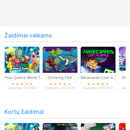
Žaidimai vaikams
Four Colors World Tour
Growing Fish
Minecaves Lost in Space
Dol
Suzaista: 173,651
Suzaista: 207,529
Suzaista: 293,343
Suza
Kortų žaidimai