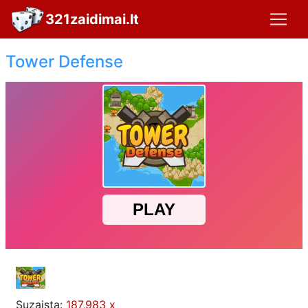
321zaidimai.lt
Tower Defense
Suzaista:
187,983 x