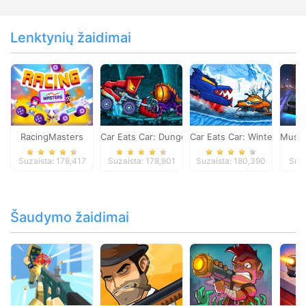
Lenktynių žaidimai
RacingMasters
Car Eats Car: Dungeon Adventure
Car Eats Car: Winter Adve
Musta
Suzaista: 178,417
Suzaista: 178,901
Suzaista: 180,390
Suza
Šaudymo žaidimai