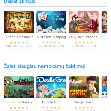
Dabar žaidžia
Cursed Treasure 2
Microsoft Mahjong
Fairy Tale Dragons Memor
Su
Suzaista: 320,372
Suzaista: 123,459
Suzaista: 102,741
Suza
Žaisti daugiau nemokamų žaidimų!
Stupid Zombies 2
Doodle God
Danger Dash
B
Suzaista: 120,471
Suzaista: 87,391
Suzaista: 67,021
Suza