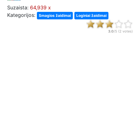
Suzaista:
64,939 x
Kategorijos:
Smagios žaidimai
Loginiai žaidimai
3.0
/5 (
2
votes)