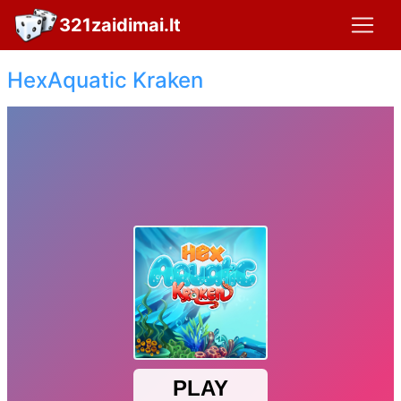
321zaidimai.lt
HexAquatic Kraken