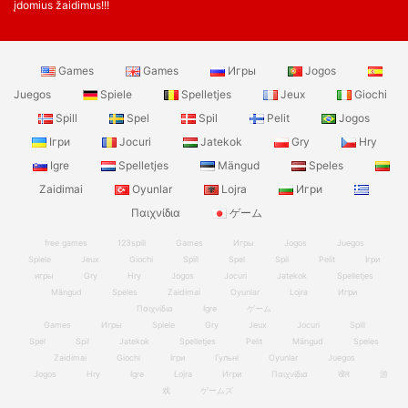
įdomius žaidimus!!!
Games
Games
Игры
Jogos
Juegos
Spiele
Spelletjes
Jeux
Giochi
Spill
Spel
Spil
Pelit
Jogos
Ігри
Jocuri
Jatekok
Gry
Hry
Igre
Spelletjes
Mängud
Speles
Zaidimai
Oyunlar
Lojra
Игри
Παιχνίδια
ゲーム
free games
123spill
Games
Игры
Jogos
Juegos
Spiele
Jeux
Giochi
Spill
Spel
Spil
Pelit
Ігри
игры
Gry
Hry
Jogos
Jocuri
Jatekok
Spelletjes
Mängud
Speles
Zaidimai
Oyunlar
Lojra
Игри
Παιχνίδια
Igre
ゲーム
Games
Игры
Spiele
Gry
Jeux
Jocuri
Spill
Spel
Spil
Jatekok
Spelletjes
Pelit
Mängud
Speles
Zaidimai
Giochi
Ігри
Гульні
Oyunlar
Juegos
Jogos
Hry
Igre
Lojra
Игри
Παιχνίδια
खेल
游
戏
ゲームズ