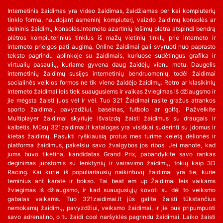
Internetinis žaidimas yra video žaidimas, žaidžiamas per kai kompiuterių
tinklo forma, naudojant asmeninį kompiuterį, vaizdo žaidimų konsolės ar
delninis žaidimų konsolės.Interneto azartinių lošimų plėtra atspindi bendrą
plėtros kompiuterinius tinklus iš mažų vietinių tinklų prie interneto ir
interneto prieigos pati augimą. Online žaidimai gali svyruoti nuo paprasto
teksto pagrindu aplinkoje su žaidimais, kuriuose sudėtingus grafika ir
virtualių pasaulių, kuriame gyvena daug žaidėjų vienu metu. Daugelis
internetinių žaidimų susijęs internetinių bendruomenių, todėl žaidimai
socialinės veiklos formos ne tik vieno žaidėjo žaidimų. Retro ar klasikinių
interneto žaidimai leis tiek suaugusiems ir vaikas žviegimas iš džiaugsmo ir
jie mėgsta žaisti juos vėl ir vėl. Tuo 321 Žaidimai rasite gražus atrankos
sporto žaidimai, pavyzdžiui, baseinas, futbolo ar golfą. Pažvelkite
Multiplayer žaidimai skyriuje išvaizdą žaisti žaidimus su draugais ir
kalbėtis. Mūsų 321zaidimai.lt katalogas yra visiškai suderinti su įdomus ir
kietas žaidimų. Pasukti ryškiausią protus mes turime keletą dėlionės ir
platforma žaidimus, pakelsiu savo žvalgybos jos ribos. Jei manote, kad
jums buvo tikėtina, kandidatas Grand Prix, pabandykite savo rankas
deginimas juostomis su lenktynių ir vairavimo žaidimų, tokių kaip 3D
Racing. Kai kurie iš populiariausių naikintuvų žaidimai yra tie, kurie
teminius ant karatė ir bokso. Tai beat em up Žaidimai leis vaikams
žviegimas iš džiaugsmo, ir kad suaugusiųjų kovoti su dėl to veiksmo
gabalas vaikams. Tuo 321zaidimai.lt jūs galite žaisti tūkstančius
nemokamų žaidimų, pavyzdžiui, veiksmo žaidimai, ir jie bus pripumpuoti
savo adrenalino, o tu žaidi cool naršyklės pagrindu žaidimai. Laiko žaisti