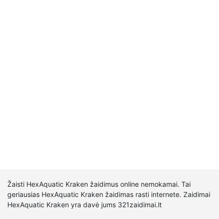
Žaisti HexAquatic Kraken žaidimus online nemokamai. Tai
geriausias HexAquatic Kraken žaidimas rasti internete. Zaidimai
HexAquatic Kraken yra davė jums 321zaidimai.lt