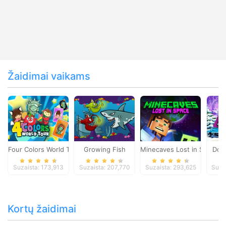
Žaidimai vaikams
Four Colors World Tour
Growing Fish
Minecaves Lost in Space
Dol
Suzaista: 173,913
Suzaista: 207,770
Suzaista: 293,625
Suza
Kortų žaidimai