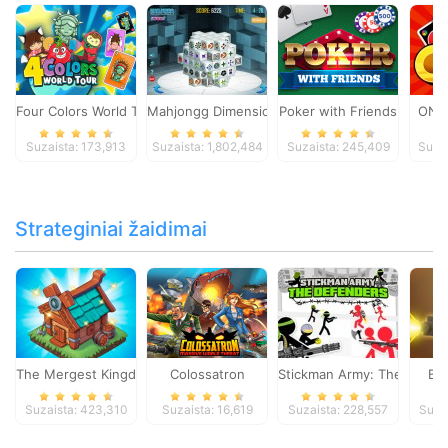
Four Colors World Tour
Mahjongg Dimensions
Poker with Friends
ONO
Suzaista: 173,913
Suzaista: 1,802,484
Suzaista: 245,409
Suza
Strateginiai žaidimai
The Mergest Kingdom
Colossatron
Stickman Army: The Defen
Bl
Suzaista: 423,310
Suzaista: 16,619
Suzaista: 228,557
Suza