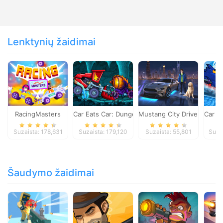
Lenktynių žaidimai
RacingMasters
Car Eats Car: Dungeon Adventure
Mustang City Driver
Car E
Suzaista: 178,631
Suzaista: 179,120
Suzaista: 55,801
Suza
Šaudymo žaidimai