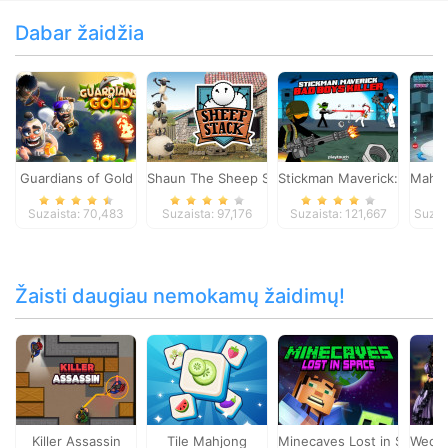
Dabar žaidžia
Guardians of Gold
Shaun The Sheep Sheep Stack
Stickman Maverick: Bad Boy
Mahjo
Suzaista: 70,483
Suzaista: 97,176
Suzaista: 121,667
Suzai
Žaisti daugiau nemokamų žaidimų!
Killer Assassin
Tile Mahjong
Minecaves Lost in Space
Wedne