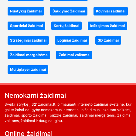
Nuotykių žaidimai
Šaudymo žaidimai
Koviniai žaidimai
Sportiniai žaidimai
Kortų žaidimai
Ieškojimas žaidimai
Strateginiai žaidimai
Loginiai žaidimai
3D žaidimai
Žaidimai mergaitėms
Žaidimai vaikams
Multiplayer žaidimai
Nemokami žaidimai
Sveiki atvykę į 321zaidimai.lt, pirmaujanti interneto žaidimai svetainę, kur
galite žaisti daugybę nemokamus internetinius žaidimus, įskaitant veiksmų
žaidimai, sporto žaidimai, puzzle žaidimai, žaidimai mergaitėms, žaidimai
vaikams, žaidimai ir daug daugiau.
Online žaidimai