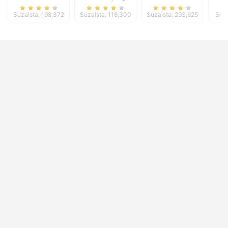
Suzaista: 198,372
Suzaista: 118,300
Suzaista: 293,625
Suza