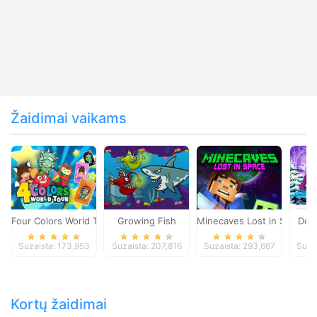
Žaidimai vaikams
Four Colors World Tour
Growing Fish
Minecaves Lost in Space
Dol
Suzaista: 173,953
Suzaista: 207,816
Suzaista: 293,667
Suza
Kortų žaidimai