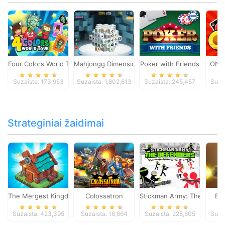
Four Colors World Tour
Mahjongg Dimensions
Poker with Friends
ONO
Suzaista: 173,953
Suzaista: 1,802,613
Suzaista: 245,457
Suza
Strateginiai žaidimai
The Mergest Kingdom
Colossatron
Stickman Army: The Defen
Bl
Suzaista: 423,395
Suzaista: 16,664
Suzaista: 228,605
Suza