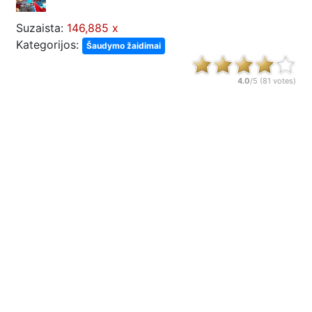
Suzaista:
146,885 x
Kategorijos:
Šaudymo žaidimai
4.0
/5 (
81
votes)