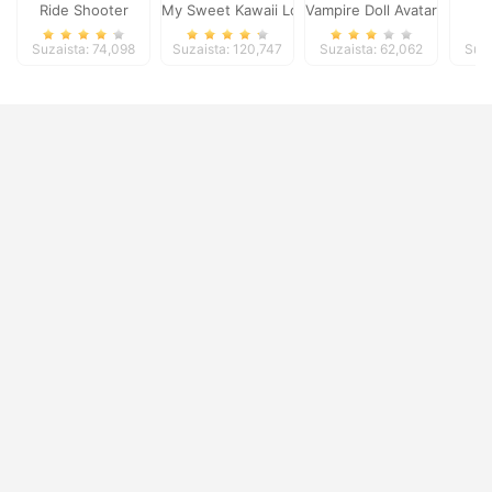
Ride Shooter
My Sweet Kawaii Look
Vampire Doll Avatar Creato
E
Suzaista: 74,098
Suzaista: 120,747
Suzaista: 62,062
Suza