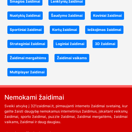
Smagios žaidimai
Lenktynių žaidimai
Nuotykių žaidimai
Šaudymo žaidimai
Koviniai žaidimai
Sportiniai žaidimai
Kortų žaidimai
Ieškojimas žaidimai
Strateginiai žaidimai
Loginiai žaidimai
3D žaidimai
Žaidimai mergaitėms
Žaidimai vaikams
Multiplayer žaidimai
Nemokami žaidimai
Sveiki atvykę į 321zaidimai.lt, pirmaujanti interneto žaidimai svetainę, kur
galite žaisti daugybę nemokamus internetinius žaidimus, įskaitant veiksmų
žaidimai, sporto žaidimai, puzzle žaidimai, žaidimai mergaitėms, žaidimai
vaikams, žaidimai ir daug daugiau.