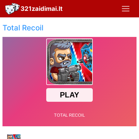
321zaidimai.lt
Total Recoil