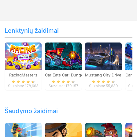
Lenktynių žaidimai
RacingMasters
Car Eats Car: Dungeon Adventure
Mustang City Driver
Car E
Suzaista: 178,663
Suzaista: 179,157
Suzaista: 55,839
Suza
Šaudymo žaidimai