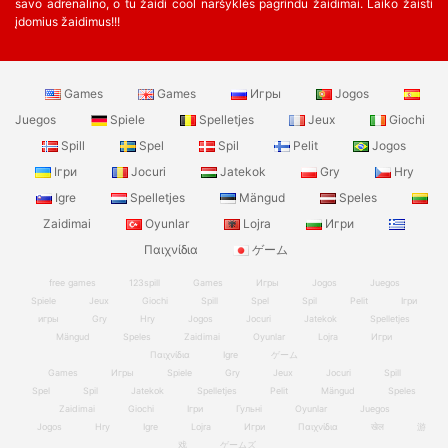
savo adrenalino, o tu žaidi cool naršyklės pagrindu žaidimai. Laiko žaisti
įdomius žaidimus!!!
Games
Games
Игры
Jogos
Juegos
Spiele
Spelletjes
Jeux
Giochi
Spill
Spel
Spil
Pelit
Jogos
Ігри
Jocuri
Jatekok
Gry
Hry
Igre
Spelletjes
Mängud
Speles
Zaidimai
Oyunlar
Lojra
Игри
Παιχνίδια
ゲーム
free games
123spill
Games
Игры
Jogos
Juegos
Spiele
Jeux
Giochi
Spill
Spel
Spil
Pelit
Ігри
игры
Gry
Hry
Jogos
Jocuri
Jatekok
Spelletjes
Mängud
Speles
Zaidimai
Oyunlar
Lojra
Игри
Παιχνίδια
Igre
ゲーム
Games
Игры
Spiele
Gry
Jeux
Jocuri
Spill
Spel
Spil
Jatekok
Spelletjes
Pelit
Mängud
Speles
Zaidimai
Giochi
Ігри
Гульні
Oyunlar
Juegos
Jogos
Hry
Igre
Lojra
Игри
Παιχνίδια
खेल
游
戏
ゲームズ