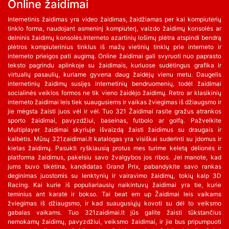
Online žaidimai
Internetinis žaidimas yra video žaidimas, žaidžiamas per kai kompiuterių
tinklo forma, naudojant asmeninį kompiuterį, vaizdo žaidimų konsolės ar
delninis žaidimų konsolės.Interneto azartinių lošimų plėtra atspindi bendrą
plėtros kompiuterinius tinklus iš mažų vietinių tinklų prie interneto ir
interneto prieigos pati augimą. Online žaidimai gali svyruoti nuo paprasto
teksto pagrindu aplinkoje su žaidimais, kuriuose sudėtingus grafika ir
virtualių pasaulių, kuriame gyvena daug žaidėjų vienu metu. Daugelis
internetinių žaidimų susijęs internetinių bendruomenių, todėl žaidimai
socialinės veiklos formos ne tik vieno žaidėjo žaidimų. Retro ar klasikinių
interneto žaidimai leis tiek suaugusiems ir vaikas žviegimas iš džiaugsmo ir
jie mėgsta žaisti juos vėl ir vėl. Tuo 321 Žaidimai rasite gražus atrankos
sporto žaidimai, pavyzdžiui, baseinas, futbolo ar golfą. Pažvelkite
Multiplayer žaidimai skyriuje išvaizdą žaisti žaidimus su draugais ir
kalbėtis. Mūsų 321zaidimai.lt katalogas yra visiškai suderinti su įdomus ir
kietas žaidimų. Pasukti ryškiausią protus mes turime keletą dėlionės ir
platforma žaidimus, pakelsiu savo žvalgybos jos ribos. Jei manote, kad
jums buvo tikėtina, kandidatas Grand Prix, pabandykite savo rankas
deginimas juostomis su lenktynių ir vairavimo žaidimų, tokių kaip 3D
Racing. Kai kurie iš populiariausių naikintuvų žaidimai yra tie, kurie
teminius ant karatė ir bokso. Tai beat em up Žaidimai leis vaikams
žviegimas iš džiaugsmo, ir kad suaugusiųjų kovoti su dėl to veiksmo
gabalas vaikams. Tuo 321zaidimai.lt jūs galite žaisti tūkstančius
nemokamų žaidimų, pavyzdžiui, veiksmo žaidimai, ir jie bus pripumpuoti