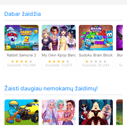
Dabar žaidžia
Rabbit Samurai 2
My Own Kpop Band
Sudoku Brain Blocks
Bulle
Suzaista: 102,390
Suzaista: 72,973
Suzaista: 20,244
Suza
Žaisti daugiau nemokamų žaidimų!