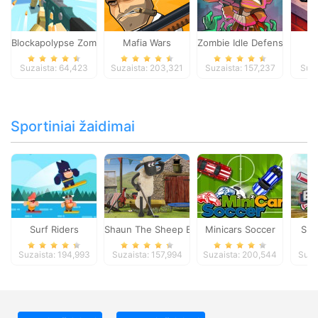
Blockapolypse Zombie Shooter
Mafia Wars
Zombie Idle Defense Onlin
St
Suzaista: 64,423
Suzaista: 203,321
Suzaista: 157,237
Suza
Sportiniai žaidimai
Surf Riders
Shaun The Sheep Baahmy Golf
Minicars Soccer
Sup
Suzaista: 194,993
Suzaista: 157,994
Suzaista: 200,544
Suza