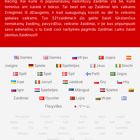
Racing. Kai kurie iš populiariausių naikintuvų žaidimai yra tie, kurie
teminius ant karatė ir bokso. Tai beat em up Žaidimai leis vaikams
žviegimas iš džiaugsmo, ir kad suaugusiųjų kovoti su dėl to veiksmo
gabalas vaikams. Tuo 321zaidimai.lt jūs galite žaisti tūkstančius
nemokamų žaidimų, pavyzdžiui, veiksmo žaidimai, ir jie bus pripumpuoti
savo adrenalino, o tu žaidi cool naršyklės pagrindu žaidimai. Laiko žaisti
įdomius žaidimus!!!
Games
Games
Игры
Jogos
Juegos
Spiele
Spelletjes
Jeux
Giochi
Spill
Spel
Spil
Pelit
Jogos
Ігри
Jocuri
Jatekok
Gry
Hry
Igre
Spelletjes
Mängud
Speles
Zaidimai
Oyunlar
Lojra
Игри
Παιχνίδια
ゲーム
free games
123spill
Games
Игры
Jogos
Juegos
Spiele
Jeux
Giochi
Spill
Spel
Spil
Pelit
Ігри
игры
Gry
Hry
Jogos
Jocuri
Jatekok
Spelletjes
Mängud
Speles
Zaidimai
Oyunlar
Lojra
Игри
Παιχνίδια
Igre
ゲーム