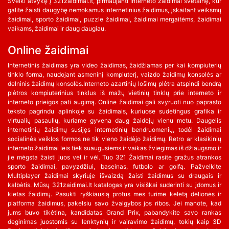
Sveiki atvykę į 321zaidimai.lt, pirmaujanti interneto žaidimai svetainę, kur
galite žaisti daugybę nemokamus internetinius žaidimus, įskaitant veiksmų
žaidimai, sporto žaidimai, puzzle žaidimai, žaidimai mergaitėms, žaidimai
vaikams, žaidimai ir daug daugiau.
Online žaidimai
Internetinis žaidimas yra video žaidimas, žaidžiamas per kai kompiuterių
tinklo forma, naudojant asmeninį kompiuterį, vaizdo žaidimų konsolės ar
delninis žaidimų konsolės.Interneto azartinių lošimų plėtra atspindi bendrą
plėtros kompiuterinius tinklus iš mažų vietinių tinklų prie interneto ir
interneto prieigos pati augimą. Online žaidimai gali svyruoti nuo paprasto
teksto pagrindu aplinkoje su žaidimais, kuriuose sudėtingus grafika ir
virtualių pasaulių, kuriame gyvena daug žaidėjų vienu metu. Daugelis
internetinių žaidimų susijęs internetinių bendruomenių, todėl žaidimai
socialinės veiklos formos ne tik vieno žaidėjo žaidimų. Retro ar klasikinių
interneto žaidimai leis tiek suaugusiems ir vaikas žviegimas iš džiaugsmo ir
jie mėgsta žaisti juos vėl ir vėl. Tuo 321 Žaidimai rasite gražus atrankos
sporto žaidimai, pavyzdžiui, baseinas, futbolo ar golfą. Pažvelkite
Multiplayer žaidimai skyriuje išvaizdą žaisti žaidimus su draugais ir
kalbėtis. Mūsų 321zaidimai.lt katalogas yra visiškai suderinti su įdomus ir
kietas žaidimų. Pasukti ryškiausią protus mes turime keletą dėlionės ir
platforma žaidimus, pakelsiu savo žvalgybos jos ribos. Jei manote, kad
jums buvo tikėtina, kandidatas Grand Prix, pabandykite savo rankas
deginimas juostomis su lenktynių ir vairavimo žaidimų, tokių kaip 3D