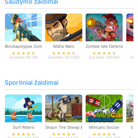
Šaudymo žaidimai
Blockapolypse Zombie Shooter
Mafia Wars
Zombie Idle Defense Onlin
St
Suzaista: 64,168
Suzaista: 203,064
Suzaista: 156,944
Suza
Sportiniai žaidimai
Surf Riders
Shaun The Sheep Baahmy Golf
Minicars Soccer
Sup