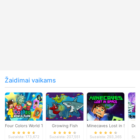
Žaidimai vaikams
Four Colors World Tour
Growing Fish
Minecaves Lost in Space
Dol
Suzaista: 173,672
Suzaista: 207,551
Suzaista: 293,365
Suza