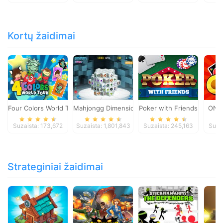
Kortų žaidimai
Four Colors World Tour
Mahjongg Dimensions
Poker with Friends
ONO
Suzaista: 173,672
Suzaista: 1,801,843
Suzaista: 245,163
Suza
Strateginiai žaidimai