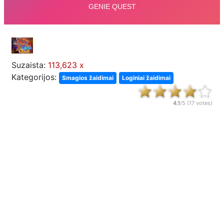
Suzaista:
113,623 x
Kategorijos:
Smagios žaidimai
Loginiai žaidimai
4.1
/5 (
17
votes)