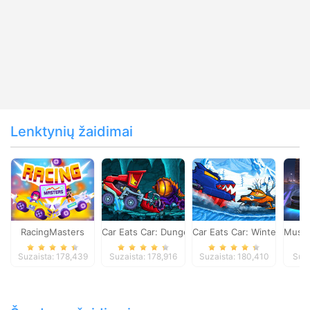
Lenktynių žaidimai
RacingMasters
Car Eats Car: Dungeon Adventure
Car Eats Car: Winter Adve
Musta
Suzaista: 178,439
Suzaista: 178,916
Suzaista: 180,410
Suza