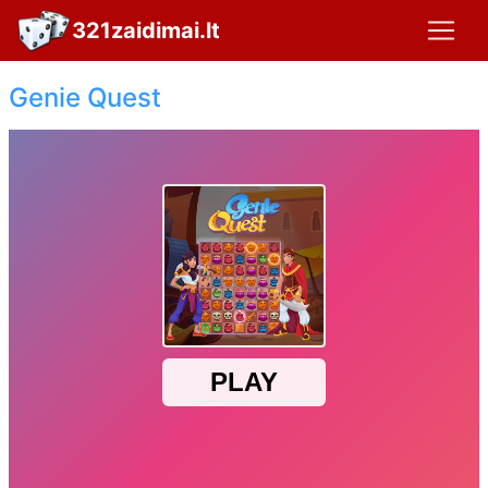
321zaidimai.lt
Genie Quest