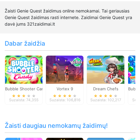
Žaisti Genie Quest žaidimus online nemokamai. Tai geriausias
Genie Quest žaidimas rasti internete. Zaidimai Genie Quest yra
davė jums 321zaidimai.lt
Dabar žaidžia
Bubble Shooter Candy
Vortex 9
Dream Chefs
Bubbl
Suzaista: 74,355
Suzaista: 106,816
Suzaista: 102,217
Suza
Žaisti daugiau nemokamų žaidimų!