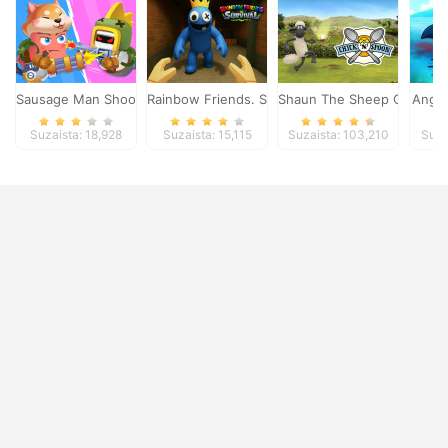
Sausage Man Shooting Adventure
Rainbow Friends. Survival
Shaun The Sheep Chick n 
Angry
Suzaista: 18,928
Suzaista: 15,115
Suzaista: 103,210
Suza