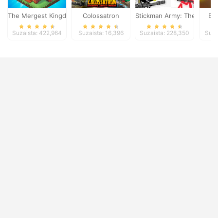
The Mergest Kingdom
Colossatron
Stickman Army: The Defen
Bl
Suzaista: 422,964
Suzaista: 16,396
Suzaista: 228,350
Suza