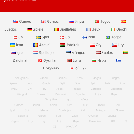
Games
Games
Игры
Jogos
Juegos
Spiele
Spelletjes
Jeux
Giochi
Spill
Spel
Spil
Pelit
Jogos
Ігри
Jocuri
Jatekok
Gry
Hry
Igre
Spelletjes
Mängud
Speles
Zaidimai
Oyunlar
Lojra
Игри
Παιχνίδια
ゲーム
free games
123spill
Games
Игры
Jogos
Juegos
Spiele
Jeux
Giochi
Spill
Spel
Spil
Pelit
Ігри
игры
Gry
Hry
Jogos
Jocuri
Jatekok
Spelletjes
Mängud
Speles
Zaidimai
Oyunlar
Lojra
Игри
Παιχνίδια
Igre
ゲーム
Games
Игры
Spiele
Gry
Jeux
Jocuri
Spill
Spel
Spil
Jatekok
Spelletjes
Pelit
Mängud
Speles
Zaidimai
Giochi
Ігри
Гульні
Oyunlar
Juegos
Jogos
Hry
Igre
Lojra
Игри
Παιχνίδια
खेल
游
戏
ゲームズ