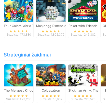
Four Colors World Tour
Mahjongg Dimensions
Poker with Friends
ONO
Suzaista: 173,880
Suzaista: 1,802,379
Suzaista: 245,382
Suza
Strateginiai žaidimai
The Mergest Kingdom
Colossatron
Stickman Army: The Defen
Bl
Suzaista: 423,265
Suzaista: 16,602
Suzaista: 228,525
Suza