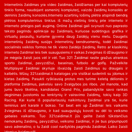
Internetinis žaidimas yra video žaidimas, žaidžiamas per kai kompiuterių
tinklo forma, naudojant asmeninį kompiuterį, vaizdo žaidimų konsolės ar
delninis žaidimų konsolės.Interneto azartinių lošimų plėtra atspindi bendrą
plėtros kompiuterinius tinklus iš mažų vietinių tinklų prie interneto ir
interneto prieigos pati augimą. Online žaidimai gali svyruoti nuo paprasto
teksto pagrindu aplinkoje su žaidimais, kuriuose sudėtingus grafika ir
virtualių pasaulių, kuriame gyvena daug žaidėjų vienu metu. Daugelis
internetinių žaidimų susijęs internetinių bendruomenių, todėl žaidimai
socialinės veiklos formos ne tik vieno žaidėjo žaidimų. Retro ar klasikinių
interneto žaidimai leis tiek suaugusiems ir vaikas žviegimas iš džiaugsmo ir
jie mėgsta žaisti juos vėl ir vėl. Tuo 321 Žaidimai rasite gražus atrankos
sporto žaidimai, pavyzdžiui, baseinas, futbolo ar golfą. Pažvelkite
Multiplayer žaidimai skyriuje išvaizdą žaisti žaidimus su draugais ir
kalbėtis. Mūsų 321zaidimai.lt katalogas yra visiškai suderinti su įdomus ir
kietas žaidimų. Pasukti ryškiausią protus mes turime keletą dėlionės ir
platforma žaidimus, pakelsiu savo žvalgybos jos ribos. Jei manote, kad
jums buvo tikėtina, kandidatas Grand Prix, pabandykite savo rankas
deginimas juostomis su lenktynių ir vairavimo žaidimų, tokių kaip 3D
Racing. Kai kurie iš populiariausių naikintuvų žaidimai yra tie, kurie
teminius ant karatė ir bokso. Tai beat em up Žaidimai leis vaikams
žviegimas iš džiaugsmo, ir kad suaugusiųjų kovoti su dėl to veiksmo
gabalas vaikams. Tuo 321zaidimai.lt jūs galite žaisti tūkstančius
nemokamų žaidimų, pavyzdžiui, veiksmo žaidimai, ir jie bus pripumpuoti
savo adrenalino, o tu žaidi cool naršyklės pagrindu žaidimai. Laiko žaisti
įdomius žaidimus!!!