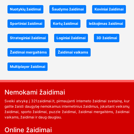
Nuotykių žaidimai
Šaudymo žaidimai
Koviniai žaidimai
Sportiniai žaidimai
Kortų žaidimai
Ieškojimas žaidimai
Strateginiai žaidimai
Loginiai žaidimai
3D žaidimai
Žaidimai mergaitėms
Žaidimai vaikams
Multiplayer žaidimai
Nemokami žaidimai
Sveiki atvykę į 321zaidimai.lt, pirmaujanti interneto žaidimai svetainę, kur
galite žaisti daugybę nemokamus internetinius žaidimus, įskaitant veiksmų
žaidimai, sporto žaidimai, puzzle žaidimai, žaidimai mergaitėms, žaidimai
vaikams, žaidimai ir daug daugiau.
Online žaidimai