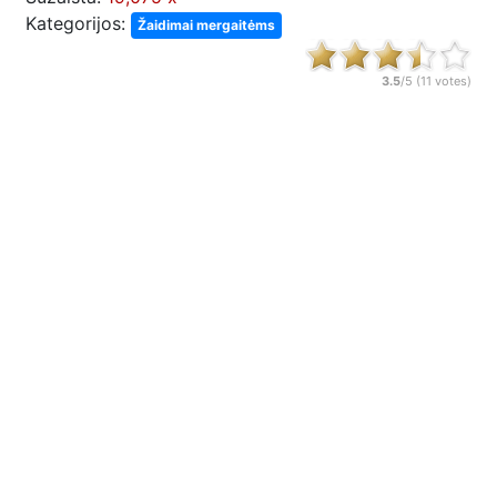
Kategorijos:
Žaidimai mergaitėms
3.5
/5 (
11
votes)