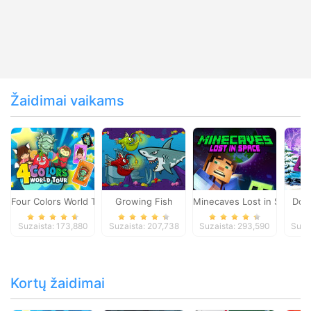
Žaidimai vaikams
Four Colors World Tour
Growing Fish
Minecaves Lost in Space
Dol
Suzaista: 173,880
Suzaista: 207,738
Suzaista: 293,590
Suza
Kortų žaidimai