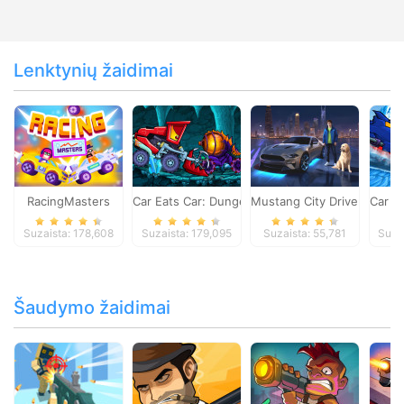
Lenktynių žaidimai
RacingMasters
Car Eats Car: Dungeon Adventure
Mustang City Driver
Car E
Suzaista: 178,608
Suzaista: 179,095
Suzaista: 55,781
Suza
Šaudymo žaidimai