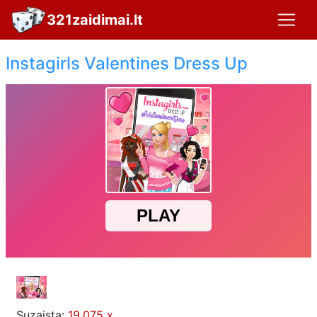
321zaidimai.lt
Instagirls Valentines Dress Up
Suzaista:
19,075 x