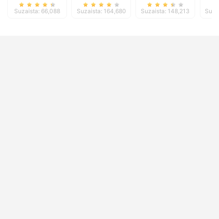
Suzaista: 66,088
Suzaista: 164,680
Suzaista: 148,213
Suza