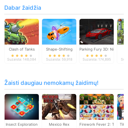
Dabar žaidžia
Clash of Tanks
Shape-Shifting
Parking Fury 3D: Night Thi
G
Suzaista: 148,084
Suzaista: 59,918
Suzaista: 174,895
Suza
Žaisti daugiau nemokamų žaidimų!
Insect Exploration
Mexico Rex
Firework Fever 2: Trail of 
Tik 