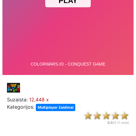
Suzaista:
12,448 x
Kategorijos:
Multiplayer žaidimai
5.0
/5 (
1
vote)