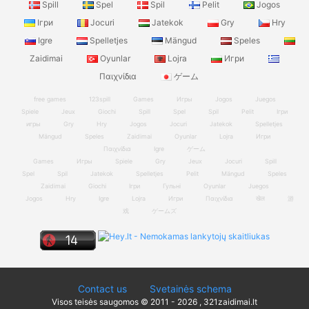
Spill
Spel
Spil
Pelit
Jogos
Ігри
Jocuri
Jatekok
Gry
Hry
Igre
Spelletjes
Mängud
Speles
Zaidimai
Oyunlar
Lojra
Игри
Παιχνίδια
ゲーム
free games
123spill
Games
Игры
Jogos
Juegos
Spiele
Jeux
Giochi
Spill
Spel
Spil
Pelit
Ігри
игры
Gry
Hry
Jogos
Jocuri
Jatekok
Spelletjes
Mängud
Speles
Zaidimai
Oyunlar
Lojra
Игри
Παιχνίδια
Igre
ゲーム
Games
Игры
Spiele
Gry
Jeux
Jocuri
Spill
Spel
Spil
Jatekok
Spelletjes
Pelit
Mängud
Speles
Zaidimai
Giochi
Ігри
Гульні
Oyunlar
Juegos
Jogos
Hry
Igre
Lojra
Игри
Παιχνίδια
खेल
游
戏
ゲームズ
Contact us
Svetainės schema
Visos teisės saugomos © 2011 - 2026 , 321zaidimai.lt