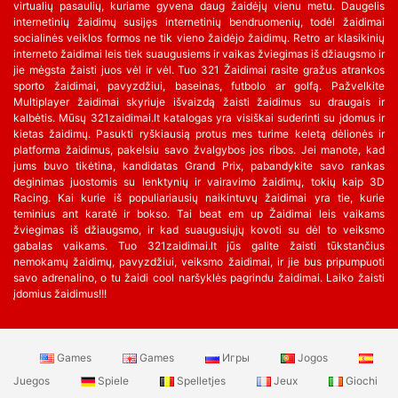
virtualių pasaulių, kuriame gyvena daug žaidėjų vienu metu. Daugelis
internetinių žaidimų susijęs internetinių bendruomenių, todėl žaidimai
socialinės veiklos formos ne tik vieno žaidėjo žaidimų. Retro ar klasikinių
interneto žaidimai leis tiek suaugusiems ir vaikas žviegimas iš džiaugsmo ir
jie mėgsta žaisti juos vėl ir vėl. Tuo 321 Žaidimai rasite gražus atrankos
sporto žaidimai, pavyzdžiui, baseinas, futbolo ar golfą. Pažvelkite
Multiplayer žaidimai skyriuje išvaizdą žaisti žaidimus su draugais ir
kalbėtis. Mūsų 321zaidimai.lt katalogas yra visiškai suderinti su įdomus ir
kietas žaidimų. Pasukti ryškiausią protus mes turime keletą dėlionės ir
platforma žaidimus, pakelsiu savo žvalgybos jos ribos. Jei manote, kad
jums buvo tikėtina, kandidatas Grand Prix, pabandykite savo rankas
deginimas juostomis su lenktynių ir vairavimo žaidimų, tokių kaip 3D
Racing. Kai kurie iš populiariausių naikintuvų žaidimai yra tie, kurie
teminius ant karatė ir bokso. Tai beat em up Žaidimai leis vaikams
žviegimas iš džiaugsmo, ir kad suaugusiųjų kovoti su dėl to veiksmo
gabalas vaikams. Tuo 321zaidimai.lt jūs galite žaisti tūkstančius
nemokamų žaidimų, pavyzdžiui, veiksmo žaidimai, ir jie bus pripumpuoti
savo adrenalino, o tu žaidi cool naršyklės pagrindu žaidimai. Laiko žaisti
įdomius žaidimus!!!
Games
Games
Игры
Jogos
Juegos
Spiele
Spelletjes
Jeux
Giochi