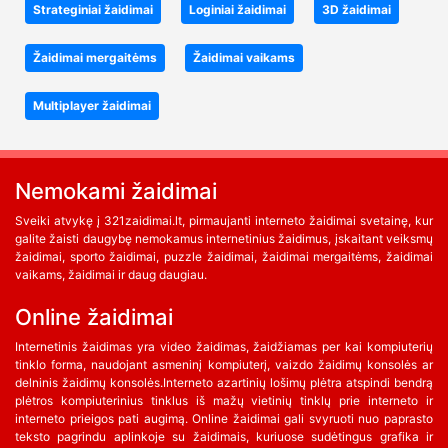
Strateginiai žaidimai
Loginiai žaidimai
3D žaidimai
Žaidimai mergaitėms
Žaidimai vaikams
Multiplayer žaidimai
Nemokami žaidimai
Sveiki atvykę į 321zaidimai.lt, pirmaujanti interneto žaidimai svetainę, kur
galite žaisti daugybę nemokamus internetinius žaidimus, įskaitant veiksmų
žaidimai, sporto žaidimai, puzzle žaidimai, žaidimai mergaitėms, žaidimai
vaikams, žaidimai ir daug daugiau.
Online žaidimai
Internetinis žaidimas yra video žaidimas, žaidžiamas per kai kompiuterių
tinklo forma, naudojant asmeninį kompiuterį, vaizdo žaidimų konsolės ar
delninis žaidimų konsolės.Interneto azartinių lošimų plėtra atspindi bendrą
plėtros kompiuterinius tinklus iš mažų vietinių tinklų prie interneto ir
interneto prieigos pati augimą. Online žaidimai gali svyruoti nuo paprasto
teksto pagrindu aplinkoje su žaidimais, kuriuose sudėtingus grafika ir