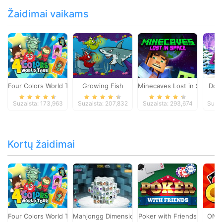
Žaidimai vaikams
Four Colors World Tour
Growing Fish
Minecaves Lost in Space
Dol
Suzaista: 173,963
Suzaista: 207,832
Suzaista: 293,674
Suza
Kortų žaidimai
Four Colors World Tour
Mahjongg Dimensions
Poker with Friends
ONO