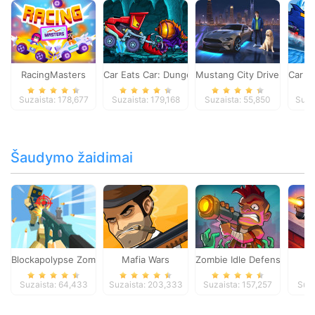
RacingMasters
Car Eats Car: Dungeon Adventure
Mustang City Driver
Car E
Suzaista: 178,677
Suzaista: 179,168
Suzaista: 55,850
Suza
Šaudymo žaidimai
Blockapolypse Zombie Shooter
Mafia Wars
Zombie Idle Defense Onlin
St
Suzaista: 64,433
Suzaista: 203,333
Suzaista: 157,257
Suza