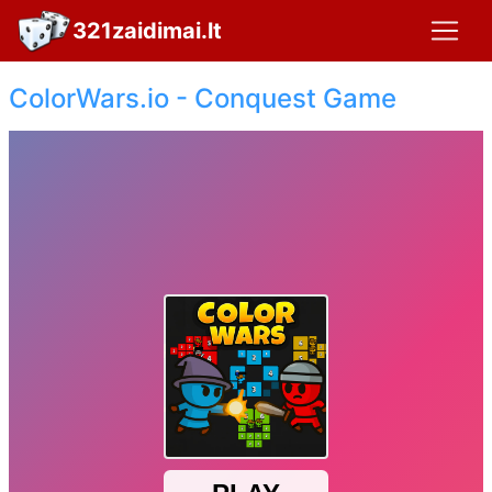
321zaidimai.lt
ColorWars.io - Conquest Game