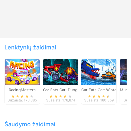
Lenktynių žaidimai
RacingMasters
Car Eats Car: Dungeon Adventure
Car Eats Car: Winter Adve
Musta
Suzaista: 178,385
Suzaista: 178,874
Suzaista: 180,359
Suza
Šaudymo žaidimai