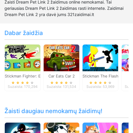
Žaisti Dream Pet Link 2 žaidimus online nemokamai. Tai
geriausias Dream Pet Link 2 žaidimas rasti internete. Zaidimai
Dream Pet Link 2 yra davė jums 321zaidimai.lt
Dabar žaidžia
Stickman Fighter: Epic Battles
Car Eats Car 2
Stickman The Flash
Suzaista: 170,294
Suzaista: 131,534
Suzaista: 53,969
Suza
Žaisti daugiau nemokamų žaidimų!