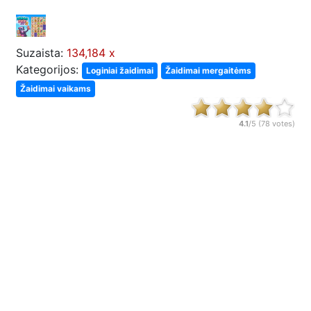
Suzaista:
134,184 x
Kategorijos:
Loginiai žaidimai
Žaidimai mergaitėms
Žaidimai vaikams
4.1
/5 (
78
votes)