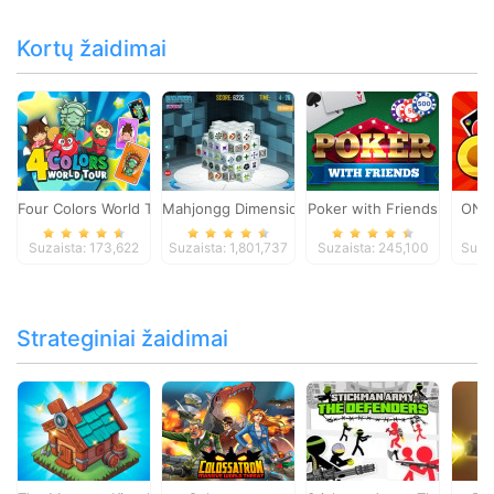
Kortų žaidimai
Four Colors World Tour
Mahjongg Dimensions
Poker with Friends
ONO
Suzaista: 173,622
Suzaista: 1,801,737
Suzaista: 245,100
Suza
Strateginiai žaidimai