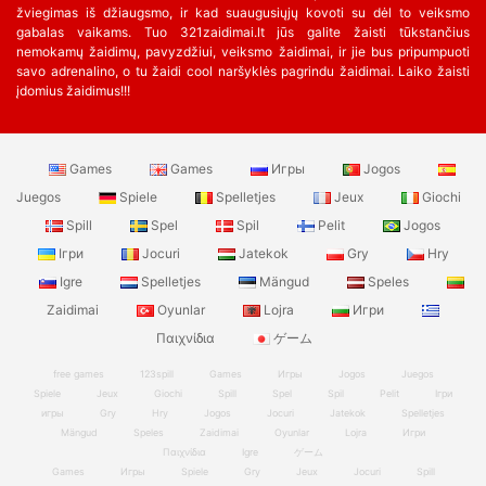
žviegimas iš džiaugsmo, ir kad suaugusiųjų kovoti su dėl to veiksmo
gabalas vaikams. Tuo 321zaidimai.lt jūs galite žaisti tūkstančius
nemokamų žaidimų, pavyzdžiui, veiksmo žaidimai, ir jie bus pripumpuoti
savo adrenalino, o tu žaidi cool naršyklės pagrindu žaidimai. Laiko žaisti
įdomius žaidimus!!!
Games
Games
Игры
Jogos
Juegos
Spiele
Spelletjes
Jeux
Giochi
Spill
Spel
Spil
Pelit
Jogos
Ігри
Jocuri
Jatekok
Gry
Hry
Igre
Spelletjes
Mängud
Speles
Zaidimai
Oyunlar
Lojra
Игри
Παιχνίδια
ゲーム
free games
123spill
Games
Игры
Jogos
Juegos
Spiele
Jeux
Giochi
Spill
Spel
Spil
Pelit
Ігри
игры
Gry
Hry
Jogos
Jocuri
Jatekok
Spelletjes
Mängud
Speles
Zaidimai
Oyunlar
Lojra
Игри
Παιχνίδια
Igre
ゲーム
Games
Игры
Spiele
Gry
Jeux
Jocuri
Spill