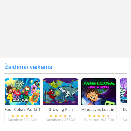
Žaidimai vaikams
Four Colors World Tour
Growing Fish
Minecaves Lost in Space
Dol
Suzaista: 173,622
Suzaista: 207,503
Suzaista: 293,309
Suza