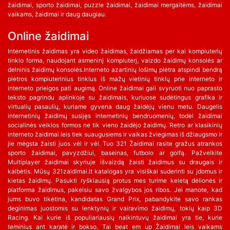
žaidimai, sporto žaidimai, puzzle žaidimai, žaidimai mergaitėms, žaidimai
vaikams, žaidimai ir daug daugiau.
Online žaidimai
Internetinis žaidimas yra video žaidimas, žaidžiamas per kai kompiuterių
tinklo forma, naudojant asmeninį kompiuterį, vaizdo žaidimų konsolės ar
delninis žaidimų konsolės.Interneto azartinių lošimų plėtra atspindi bendrą
plėtros kompiuterinius tinklus iš mažų vietinių tinklų prie interneto ir
interneto prieigos pati augimą. Online žaidimai gali svyruoti nuo paprasto
teksto pagrindu aplinkoje su žaidimais, kuriuose sudėtingus grafika ir
virtualių pasaulių, kuriame gyvena daug žaidėjų vienu metu. Daugelis
internetinių žaidimų susijęs internetinių bendruomenių, todėl žaidimai
socialinės veiklos formos ne tik vieno žaidėjo žaidimų. Retro ar klasikinių
interneto žaidimai leis tiek suaugusiems ir vaikas žviegimas iš džiaugsmo ir
jie mėgsta žaisti juos vėl ir vėl. Tuo 321 Žaidimai rasite gražus atrankos
sporto žaidimai, pavyzdžiui, baseinas, futbolo ar golfą. Pažvelkite
Multiplayer žaidimai skyriuje išvaizdą žaisti žaidimus su draugais ir
kalbėtis. Mūsų 321zaidimai.lt katalogas yra visiškai suderinti su įdomus ir
kietas žaidimų. Pasukti ryškiausią protus mes turime keletą dėlionės ir
platforma žaidimus, pakelsiu savo žvalgybos jos ribos. Jei manote, kad
jums buvo tikėtina, kandidatas Grand Prix, pabandykite savo rankas
deginimas juostomis su lenktynių ir vairavimo žaidimų, tokių kaip 3D
Racing. Kai kurie iš populiariausių naikintuvų žaidimai yra tie, kurie
teminius ant karatė ir bokso. Tai beat em up Žaidimai leis vaikams