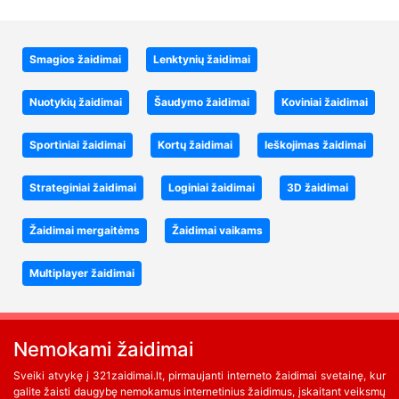
Smagios žaidimai
Lenktynių žaidimai
Nuotykių žaidimai
Šaudymo žaidimai
Koviniai žaidimai
Sportiniai žaidimai
Kortų žaidimai
Ieškojimas žaidimai
Strateginiai žaidimai
Loginiai žaidimai
3D žaidimai
Žaidimai mergaitėms
Žaidimai vaikams
Multiplayer žaidimai
Nemokami žaidimai
Sveiki atvykę į 321zaidimai.lt, pirmaujanti interneto žaidimai svetainę, kur
galite žaisti daugybę nemokamus internetinius žaidimus, įskaitant veiksmų