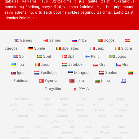
gabalas vaikams. Tuo 321zaidimai.lt jūs galite žaisti tūkstančius
nemokamų žaidimų, pavyzdžiui, veiksmo žaidimai, ir jie bus pripumpuoti
savo adrenalino, o tu žaidi cool naršyklės pagrindu žaidimai. Laiko žaisti
įdomius žaidimus!!!
Games
Games
Игры
Jogos
Juegos
Spiele
Spelletjes
Jeux
Giochi
Spill
Spel
Spil
Pelit
Jogos
Ігри
Jocuri
Jatekok
Gry
Hry
Igre
Spelletjes
Mängud
Speles
Zaidimai
Oyunlar
Lojra
Игри
Παιχνίδια
ゲーム
free games
123spill
Games
Игры
Jogos
Juegos
Spiele
Jeux
Giochi
Spill
Spel
Spil
Pelit
Ігри
игры
Gry
Hry
Jogos
Jocuri
Jatekok
Spelletjes
Mängud
Speles
Zaidimai
Oyunlar
Lojra
Игри
Παιχνίδια
Igre
ゲーム
Games
Игры
Spiele
Gry
Jeux
Jocuri
Spill
Spel
Spil
Jatekok
Spelletjes
Pelit
Mängud
Speles
Zaidimai
Giochi
Ігри
Гульні
Oyunlar
Juegos