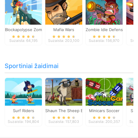
Blockapolypse Zombie Shooter
Mafia Wars
Zombie Idle Defense Onlin
St
Suzaista: 64,195
Suzaista: 203,100
Suzaista: 156,970
Suza
Sportiniai žaidimai
Surf Riders
Shaun The Sheep Baahmy Golf
Minicars Soccer
Sup
Suzaista: 194,804
Suzaista: 157,803
Suzaista: 200,357
Suza