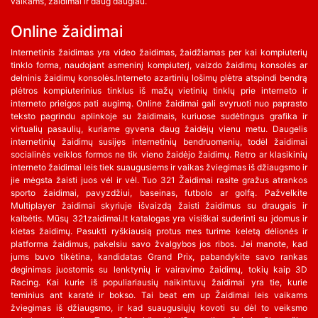
vaikams, žaidimai ir daug daugiau.
Online žaidimai
Internetinis žaidimas yra video žaidimas, žaidžiamas per kai kompiuterių
tinklo forma, naudojant asmeninį kompiuterį, vaizdo žaidimų konsolės ar
delninis žaidimų konsolės.Interneto azartinių lošimų plėtra atspindi bendrą
plėtros kompiuterinius tinklus iš mažų vietinių tinklų prie interneto ir
interneto prieigos pati augimą. Online žaidimai gali svyruoti nuo paprasto
teksto pagrindu aplinkoje su žaidimais, kuriuose sudėtingus grafika ir
virtualių pasaulių, kuriame gyvena daug žaidėjų vienu metu. Daugelis
internetinių žaidimų susijęs internetinių bendruomenių, todėl žaidimai
socialinės veiklos formos ne tik vieno žaidėjo žaidimų. Retro ar klasikinių
interneto žaidimai leis tiek suaugusiems ir vaikas žviegimas iš džiaugsmo ir
jie mėgsta žaisti juos vėl ir vėl. Tuo 321 Žaidimai rasite gražus atrankos
sporto žaidimai, pavyzdžiui, baseinas, futbolo ar golfą. Pažvelkite
Multiplayer žaidimai skyriuje išvaizdą žaisti žaidimus su draugais ir
kalbėtis. Mūsų 321zaidimai.lt katalogas yra visiškai suderinti su įdomus ir
kietas žaidimų. Pasukti ryškiausią protus mes turime keletą dėlionės ir
platforma žaidimus, pakelsiu savo žvalgybos jos ribos. Jei manote, kad
jums buvo tikėtina, kandidatas Grand Prix, pabandykite savo rankas
deginimas juostomis su lenktynių ir vairavimo žaidimų, tokių kaip 3D
Racing. Kai kurie iš populiariausių naikintuvų žaidimai yra tie, kurie
teminius ant karatė ir bokso. Tai beat em up Žaidimai leis vaikams
žviegimas iš džiaugsmo, ir kad suaugusiųjų kovoti su dėl to veiksmo