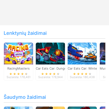
Lenktynių žaidimai
RacingMasters
Car Eats Car: Dungeon Adventure
Car Eats Car: Winter Adve
Musta
Suzaista: 178,461
Suzaista: 178,944
Suzaista: 180,438
Suza
Šaudymo žaidimai