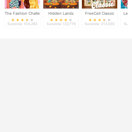
The Fashion Challenge Beachwear
Hidden Lands
FreeCell Classic
Let`
Suzaista: 104,283
Suzaista: 122,776
Suzaista: 313,092
Suza