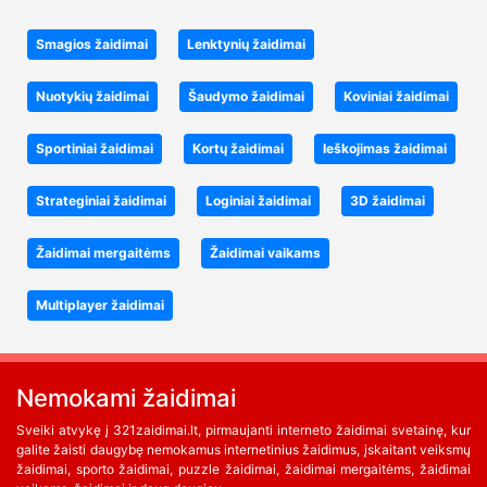
Smagios žaidimai
Lenktynių žaidimai
Nuotykių žaidimai
Šaudymo žaidimai
Koviniai žaidimai
Sportiniai žaidimai
Kortų žaidimai
Ieškojimas žaidimai
Strateginiai žaidimai
Loginiai žaidimai
3D žaidimai
Žaidimai mergaitėms
Žaidimai vaikams
Multiplayer žaidimai
Nemokami žaidimai
Sveiki atvykę į 321zaidimai.lt, pirmaujanti interneto žaidimai svetainę, kur
galite žaisti daugybę nemokamus internetinius žaidimus, įskaitant veiksmų
žaidimai, sporto žaidimai, puzzle žaidimai, žaidimai mergaitėms, žaidimai