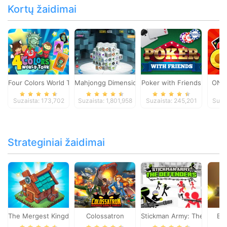
Kortų žaidimai
Four Colors World Tour
Mahjongg Dimensions
Poker with Friends
ONO
Suzaista: 173,702
Suzaista: 1,801,958
Suzaista: 245,201
Suza
Strateginiai žaidimai
The Mergest Kingdom
Colossatron
Stickman Army: The Defen
Bl