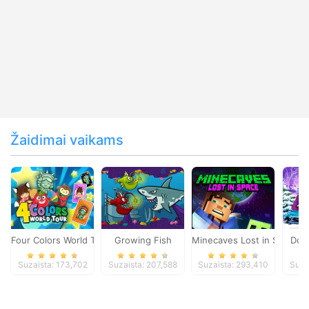
Žaidimai vaikams
Four Colors World Tour
Growing Fish
Minecaves Lost in Space
Dol
Suzaista: 173,702
Suzaista: 207,588
Suzaista: 293,410
Suza